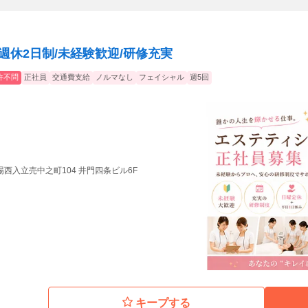
週休2日制/未経験歓迎/研修充実
許不問
正社員
交通費支給
ノルマなし
フェイシャル
週5回
西入立売中之町104 井門四条ビル6F
キープする