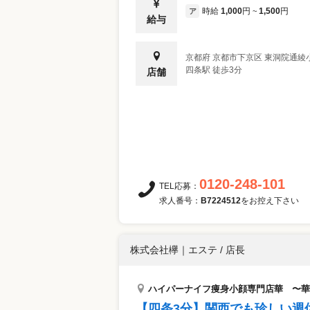
時給
1,000
円
1,500
円
ア
~
給与
京都府
京都市下京区
東洞院通綾
四条駅 徒歩3分
店舗
0120-248-101
TEL応募：
求人番号：
B7224512
をお控え下さい
株式会社欅
｜
エステ / 店長
ハイパーナイフ痩身小顔専門店華 〜華
【四条3分】関西でも珍しい週