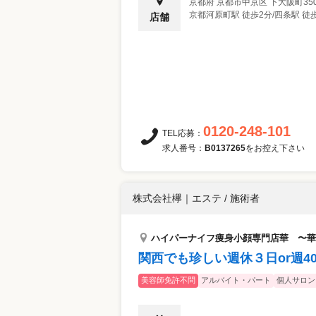
京都府
京都市中京区
下大阪町350
京都河原町駅 徒歩2分/四条駅 徒歩
店舗
0120-248-101
TEL応募：
求人番号：
B0137265
をお控え下さい
株式会社欅
｜
エステ / 施術者
ハイパーナイフ痩身小顔専門店華 〜華
関西でも珍しい週休３日or週
美容師免許不問
アルバイト・パート
個人サロン