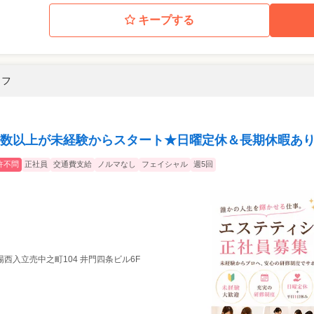
キープする
ッフ
数以上が未経験からスタート★日曜定休＆長期休暇あり
許不問
正社員
交通費支給
ノルマなし
フェイシャル
週5回
西入立売中之町104 井門四条ビル6F