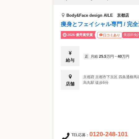
Body&Face design AILE 京都店
痩身とフェイシャル専門 / 完全
2026 優秀賞受賞
美容師免
口コミあり
月給
25.5
万円
40
万円
正
~
給与
京都府
京都市下京区
四条通柳馬場
烏丸駅 徒歩6分
店舗
0120-248-101
TEL応募：