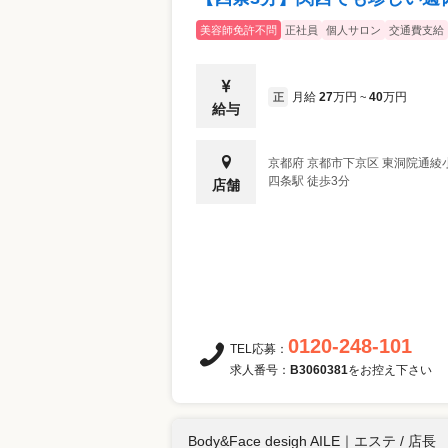
美容師免許不問
正社員
個人サロン
交通費支給
月給
27
万円
40
万円
正
~
給与
京都府
京都市下京区
東洞院通綾
四条駅 徒歩3分
店舗
0120-248-101
TEL応募：
求人番号：
B3060381
をお控え下さい
Body&Face desigh AILE
｜
エステ / 店長