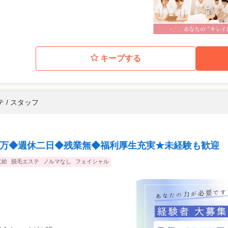
キープする
 / スタッフ
.５万◆週休二日◆残業無◆福利厚生充実★未経験も歓迎
支給
脱毛エステ
ノルマなし
フェイシャル