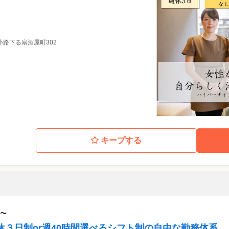
小路下る扇酒屋町302
キープする
〜
休３日制or週40時間選べるシフト制の自由な勤務体系