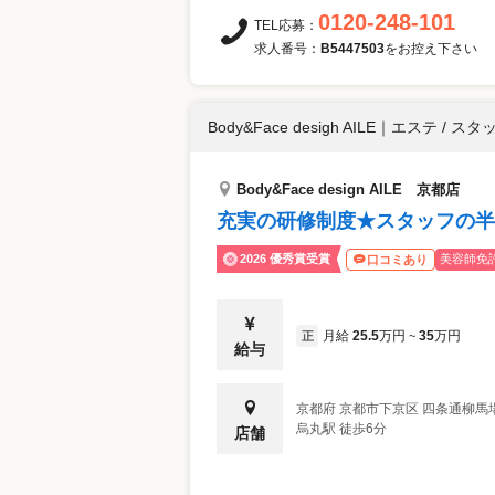
0120-248-101
TEL応募：
求人番号：
B5447503
をお控え下さい
Body&Face desigh AILE
｜
エステ / スタ
Body&Face design AILE 京都店
充実の研修制度★スタッフの半
2026 優秀賞受賞
美容師免
口コミあり
月給
25.5
万円
35
万円
正
~
給与
京都府
京都市下京区
四条通柳馬場
烏丸駅 徒歩6分
店舗