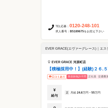
0120-248-101
TEL応募：
求人番号：
B5189675
をお控え下さい
EVER GRACE(エヴァーグレース)
｜
エステ
EVER GRACE 河原町店
【積極採用中！】(経験)２６
美容師免許不問
正社員
交通費
口コミあり
月給
24.6
万円
55
万円
正
~
給与