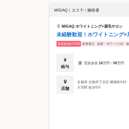
MIGAQ
｜
エステ / 施術者
MIGAQ ホワイトニング×眉毛サロン
未経験歓迎！ホワイトニング×
美容師免許不問
業務委託
副業・WワークOK
個
完全歩合
10
万円
50
万円
委
~
給与
京都府
京都市下京区
晒屋町635
大宮駅 徒歩6分
店舗