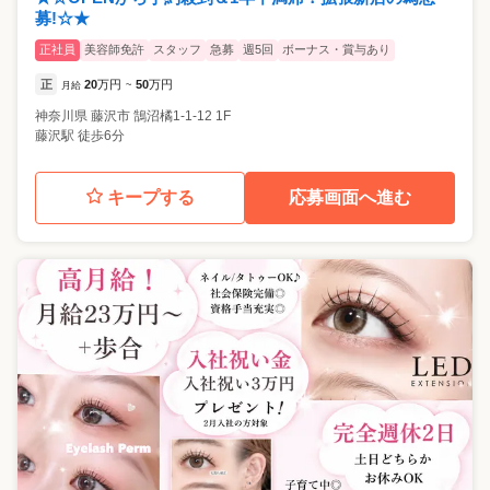
募!☆★
正社員
美容師免許
スタッフ
急募
週5回
ボーナス・賞与あり
正
20
万円
50
万円
月給
~
神奈川県
藤沢市
鵠沼橘1-1-12 1F
藤沢駅 徒歩6分
キープする
応募画面へ進む