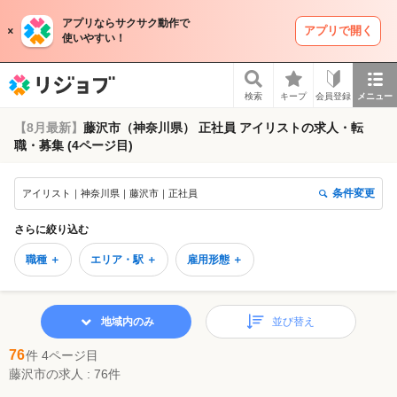
アプリならサクサク動作で
アプリで開く
使いやすい！
リジョブ
検索
キープ
会員登録
メニュー
【8月最新】
藤沢市（神奈川県） 正社員 アイリストの求人・転
職・募集 (4ページ目)
条件変更
アイリスト｜神奈川県｜藤沢市｜正社員
さらに絞り込む
職種 ＋
エリア・駅 ＋
雇用形態 ＋
地域内のみ
並び替え
76
件 4ページ目
藤沢市の求人 : 76件