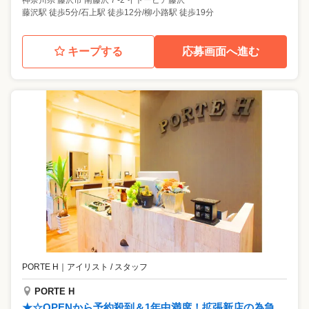
神奈川県
藤沢市
南藤沢７-2 イトーピア藤沢
藤沢駅 徒歩5分/石上駅 徒歩12分/柳小路駅 徒歩19分
キープする
応募画面へ進む
PORTE H
｜
アイリスト / スタッフ
PORTE H
★☆OPENから予約殺到＆1年中満席！拡張新店の為急