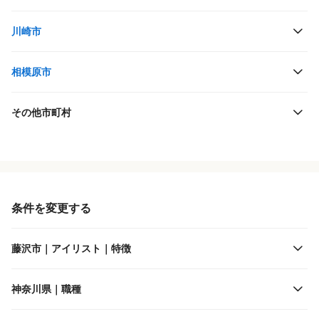
川崎市
相模原市
その他市町村
役職・採用対象
JR東日本
雇用形態
JR東海
条件を変更する
施設形態
京王電鉄
藤沢市｜アイリスト｜特徴
客層
小田急電鉄
神奈川県｜職種
出勤日数
東急電鉄