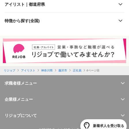
アイリスト｜都道府県
休日
京急電鉄
特徴から探す(全国)
勤務体制
相模鉄道
特徴
横浜高速鉄道
必要経験
伊豆箱根鉄道
リジョブ
アイリスト
神奈川県
藤沢市
正社員
4ページ目
福利厚生
横浜市交通局
求職者様メニュー
仕事内容
横浜シーサイドライン
企業様メニュー
必要資格
江ノ島電鉄
リジョブについて
新着求人を受け取る