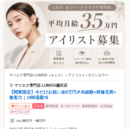
マツエク専門店 LUMISS（ルミス）
｜
アイリスト / カウンセラー
マツエク専門店 LUMISS藤沢店
【関東限定】今だけお祝い金8万円🎉未経験×研修充実×
集客力｜19時退勤🫧
正社員
新卒歓迎
まつげパーマ
美容師免許
土日休み
口コミあり
オープニング
正
29
万円
50
万円
月給
~