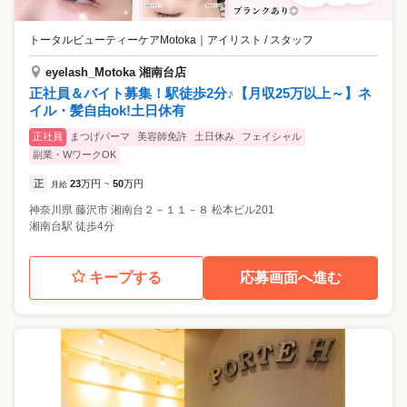
トータルビューティーケアMotoka
｜
アイリスト / スタッフ
eyelash_Motoka 湘南台店
正社員＆バイト募集！駅徒歩2分♪【月収25万以上～】ネ
イル・髪自由ok!土日休有
正社員
まつげパーマ
美容師免許
土日休み
フェイシャル
副業・WワークOK
正
23
万円
50
万円
月給
~
神奈川県
藤沢市
湘南台２－１１－８ 松本ビル201
湘南台駅 徒歩4分
キープする
応募画面へ進む