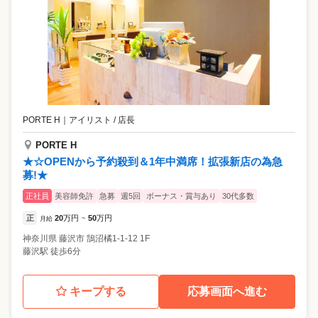
PORTE H
｜
アイリスト / 店長
PORTE H
★☆OPENから予約殺到＆1年中満席！拡張新店の為急
募!★
正社員
美容師免許
急募
週5回
ボーナス・賞与あり
30代多数
正
20
万円
50
万円
月給
~
神奈川県
藤沢市
鵠沼橘1-1-12 1F
藤沢駅 徒歩6分
キープする
応募画面へ進む