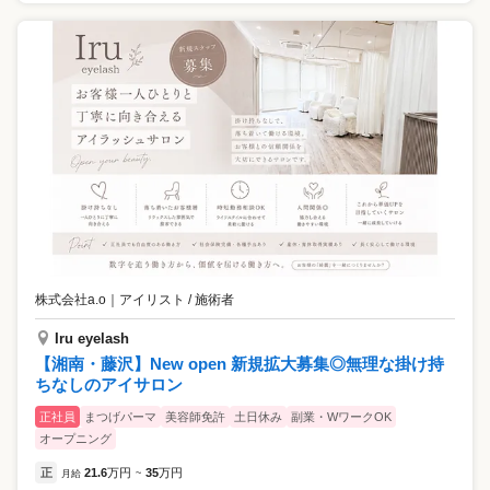
株式会社a.o
｜
アイリスト / 施術者
Iru eyelash
【湘南・藤沢】New open 新規拡大募集◎無理な掛け持
ちなしのアイサロン
正社員
まつげパーマ
美容師免許
土日休み
副業・WワークOK
オープニング
正
21.6
万円
35
万円
月給
~