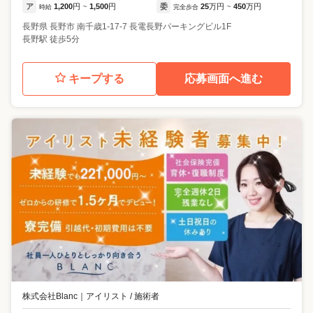
ア
1,200
円
1,500
円
委
25
万円
450
万円
時給
~
完全歩合
~
長野県
長野市
南千歳1-17-7 長電長野パーキングビル1F
長野駅 徒歩5分
キープする
応募画面へ進む
株式会社Blanc
｜
アイリスト / 施術者