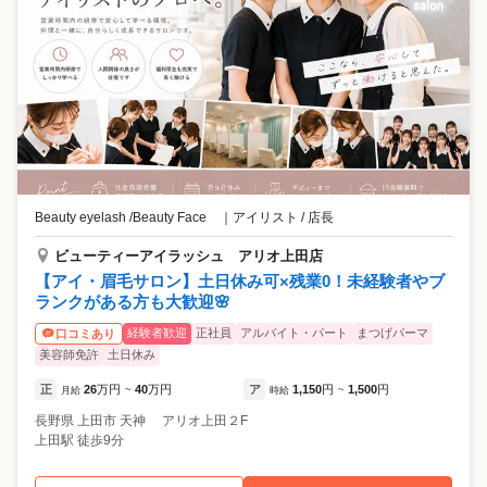
Beauty eyelash /Beauty Face
｜
アイリスト / 店長
ビューティーアイラッシュ アリオ上田店
【アイ・眉毛サロン】土日休み可×残業0！未経験者やブ
ランクがある方も大歓迎🌸
経験者歓迎
正社員
アルバイト・パート
まつげパーマ
口コミあり
美容師免許
土日休み
正
26
万円
40
万円
ア
1,150
円
1,500
円
月給
~
時給
~
長野県
上田市
天神 アリオ上田２F
上田駅 徒歩9分