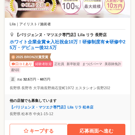
Lila
｜
アイリスト / 施術者
【パリジェンヌ・マツエク専門店】Lila リラ 長野店
ホワイト企業金賞★入社祝金10万！研修制度有★研修中2
5万・デビュー後32.5万
2025 BRONZE賞受賞
経験者歓迎
正社員
新卒歓迎
まつげパーマ
美容師免許
口コミあり
週5回
正
32.5
万円
60
万円
月給
~
長野県
長野市
大字南長野南石堂町1972 エスタシオン長野202
他の店舗でも募集しています
【パリジェンヌ・マツエク専門店】Lila リラ 松本店
長野県
松本市
中央1-15-12
キープする
応募画面へ進む