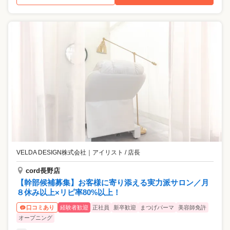
VELDA DESIGN株式会社
｜
アイリスト / 店長
cord長野店
【幹部候補募集】お客様に寄り添える実力派サロン／月
８休み以上×リピ率80%以上！
経験者歓迎
正社員
新卒歓迎
まつげパーマ
美容師免許
口コミあり
オープニング