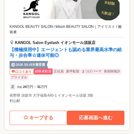
KANGOL BEAUTY SALON / kitson BEAUTY SALON
｜
アイリスト / 施
術者
KANGOL Salon Eyelash イオンモール須坂店
【積極採用中】エージェントも認める業界最高水準の給
与・歩合率☆連休可能◎
2026 SILVER賞受賞
経験者歓迎
正社員
新卒歓迎
まつげパーマ
美容師免許
口コミあり
ブライダル
正
24
万円
31
万円
月給
~
長野県
須坂市
大字福島480-1 イオンモール須坂 3階
村山駅
キープする
応募画面へ進む