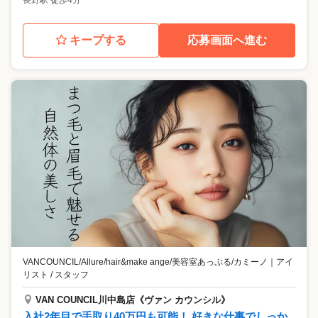
長野駅 徒歩4分
キープする
応募画面へ進む
VANCOUNCIL/Allure/hair&make ange/美容室あっぷる/カミーノ
｜
アイ
リスト / スタッフ
VAN COUNCIL川中島店《ヴァン カウンシル》
入社2年目で手取り40万円も可能！ 好きな仕事でしっか