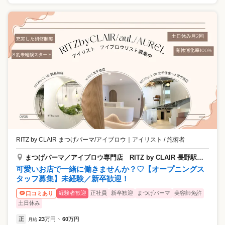
RITZ by CLAIR まつげパーマ/アイブロウ
｜
アイリスト / 施術者
まつげパーマ／アイブロウ専門店 RITZ by CLAIR 長野駅前店 【リッツ バイ クレル】
可愛いお店で一緒に働きませんか？♡【オープニングス
タッフ募集】未経験／新卒歓迎！
経験者歓迎
正社員
新卒歓迎
まつげパーマ
美容師免許
口コミあり
土日休み
正
23
万円
60
万円
月給
~