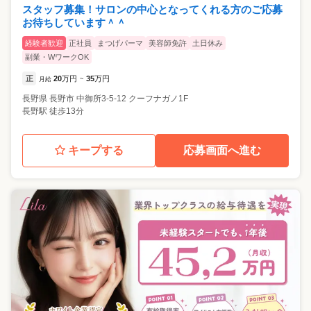
スタッフ募集！サロンの中心となってくれる方のご応募
お待ちしています＾＾
経験者歓迎
正社員
まつげパーマ
美容師免許
土日休み
副業・WワークOK
正
20
万円
35
万円
月給
~
長野県
長野市
中御所3-5-12 クーフナガノ1F
長野駅 徒歩13分
キープする
応募画面へ進む