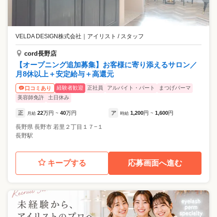
VELDA DESIGN株式会社
｜
アイリスト / スタッフ
cord長野店
【オープニング追加募集】お客様に寄り添えるサロン／
月8休以上＋安定給与＋高還元
経験者歓迎
正社員
アルバイト・パート
まつげパーマ
口コミあり
美容師免許
土日休み
正
22
万円
40
万円
ア
1,200
円
1,600
円
月給
~
時給
~
長野県
長野市
若里２丁目１７−１
長野駅
キープする
応募画面へ進む