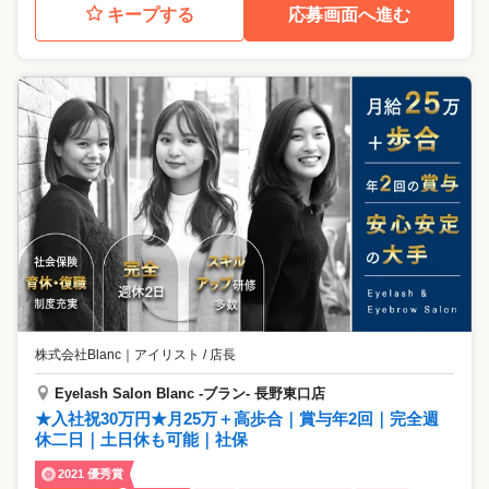
キープする
応募画面へ進む
株式会社Blanc
｜
アイリスト / 店長
Eyelash Salon Blanc -ブラン- 長野東口店
★入社祝30万円★月25万＋高歩合｜賞与年2回｜完全週
休二日｜土日休も可能｜社保
2021 優秀賞