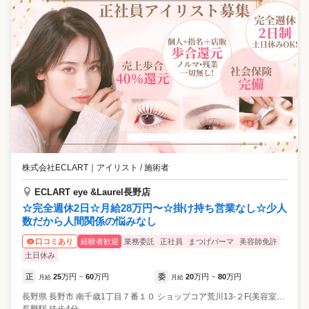
株式会社ECLART
｜
アイリスト / 施術者
ECLART eye &Laurel長野店
☆完全週休2日☆月給28万円〜☆掛け持ち営業なし☆少人
数だから人間関係の悩みなし
経験者歓迎
業務委託
正社員
まつげパーマ
美容師免許
口コミあり
土日休み
正
25
万円
60
万円
委
20
万円
80
万円
月給
~
月給
~
長野県
長野市
南千歳1丁目７番１０ ショップコア荒川13-２F(美容室STORY:Eの２F)