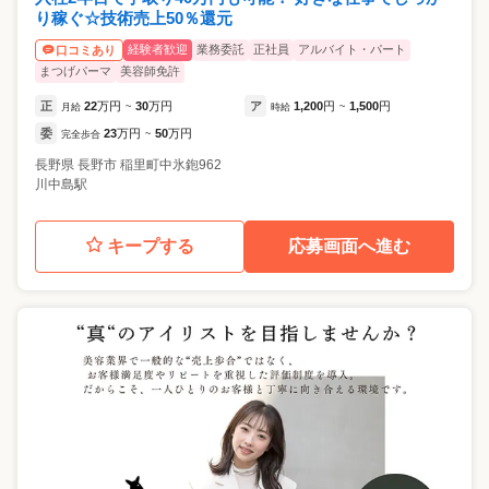
り稼ぐ☆技術売上50％還元
経験者歓迎
業務委託
正社員
アルバイト・パート
口コミあり
まつげパーマ
美容師免許
正
22
万円
30
万円
ア
1,200
円
1,500
円
月給
~
時給
~
委
23
万円
50
万円
完全歩合
~
長野県
長野市
稲里町中氷鉋962
川中島駅
キープする
応募画面へ進む