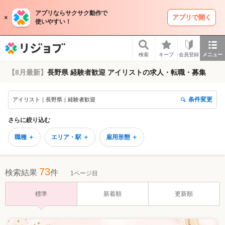
アプリならサクサク動作で
アプリで開く
使いやすい！
リジョブ
検索
キープ
会員登録
メニュー
【8月最新】
長野県 経験者歓迎 アイリストの求人・転職・募集
条件変更
アイリスト｜長野県｜経験者歓迎
さらに絞り込む
職種 ＋
エリア・駅 ＋
雇用形態 ＋
73
検索結果
件
1ページ目
標準
新着順
更新順