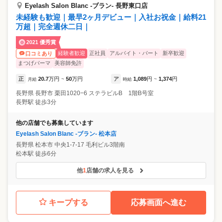
Eyelash Salon Blanc -ブラン- 長野東口店
未経験も歓迎｜最早2ヶ月デビュー｜入社お祝金｜給料21
万超｜完全週休二日｜
2021 優秀賞
経験者歓迎
正社員
アルバイト・パート
新卒歓迎
口コミあり
まつげパーマ
美容師免許
正
20.7
万円
50
万円
ア
1,089
円
1,374
円
月給
~
時給
~
長野県
長野市
栗田1020−6 ステラビルB 1階B号室
長野駅 徒歩3分
他の店舗でも募集しています
Eyelash Salon Blanc -ブラン- 松本店
長野県
松本市
中央1-7-17 毛利ビル3階南
松本駅 徒歩6分
他
1
店舗の求人を見る
キープする
応募画面へ進む