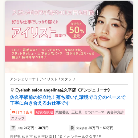
アンジェリーナ
｜
アイリスト / スタッフ
Eyelash salon angelina佐久平店《アンジェリーナ》
佐久平駅前の好立地！落ち着いた環境で自分のペースで
丁寧に向き合えるお仕事です
経験者歓迎
業務委託
正社員
まつげパーマ
美容師免許
口コミあり
スタッフ
正
24
万円
30
万円
委
25
万円
50
万円
月給
~
完全歩合
~
長野県
佐久市
佐久平駅南11-10 イオンモール佐久平2F