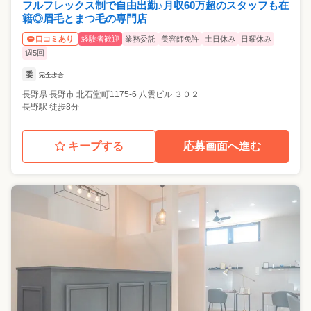
フルフレックス制で自由出勤♪月収60万超のスタッフも在
籍◎眉毛とまつ毛の専門店
経験者歓迎
業務委託
美容師免許
土日休み
日曜休み
口コミあり
週5回
委
完全歩合
長野県
長野市
北石堂町1175-6 八雲ビル ３０２
長野駅 徒歩8分
キープする
応募画面へ進む