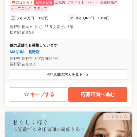
経験者歓迎
正社員
アルバイト・パート
美容師免許
口コミあり
オープニング
スタッフ
正
20
万円
30
万円
ア
1,070
円
1,100
円
月給
~
時給
~
長野県
松本市
中央1-25-5 文春ビル1階
松本駅 徒歩5分
他の店舗でも募集しています
MAQUIA 長野店
長野県
長野市
大字高田952−1
長野駅 徒歩20分
他
7
店舗の求人を見る
キープする
応募画面へ進む