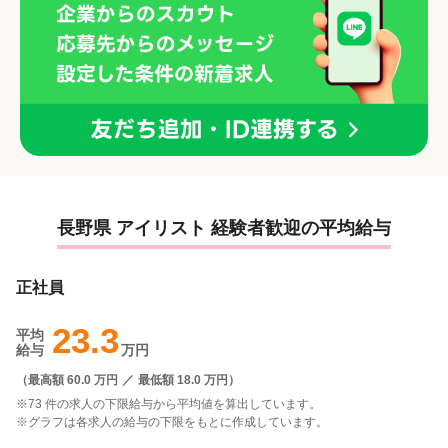
長野県 アイリスト 経験者歓迎の平均給与
正社員
23.3
平均
給与
万円
（
最高額 60.0 万円
／
最低額 18.0 万円
）
※73 件の求人の下限給与から平均値を算出しています。
※グラフは各求人の給与の下限をもとに作成しています。