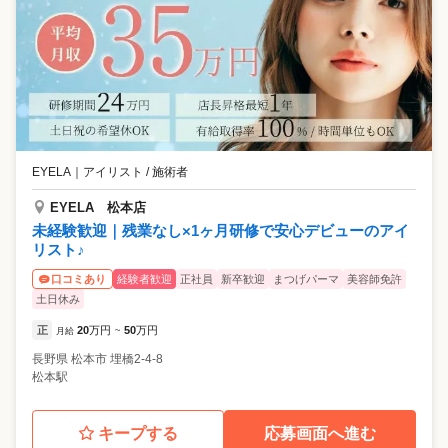
EYELA
｜
アイリスト / 施術者
EYELA 松本店
未経験歓迎｜残業なし×1ヶ月研修で安心デビューのアイ
リスト♪
経験者歓迎
正社員
新卒歓迎
まつげパーマ
美容師免許
口コミあり
土日休み
正
20
万円
50
万円
月給
~
長野県
松本市
埋橋2-4-8
松本駅
キープする
応募画面へ進む