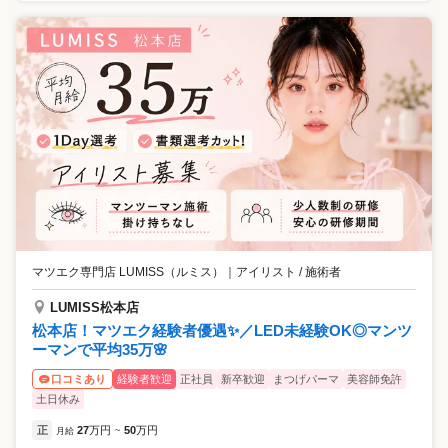
マツエク専門店 LUMISS（ルミス）
｜
アイリスト / 施術者
LUMISS松本店
松本店！マツエク経験者優遇✨／LED未経験OK◎マンツ
ーマンで平均35万🌸
経験者歓迎
正社員
新卒歓迎
まつげパーマ
美容師免許
口コミあり
土日休み
正
27
万円
50
万円
月給
~