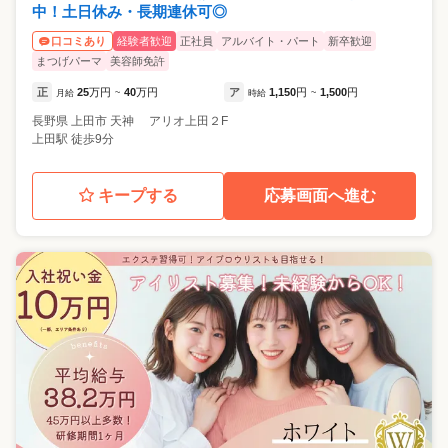
中！土日休み・長期連休可◎
経験者歓迎
正社員
アルバイト・パート
新卒歓迎
口コミあり
まつげパーマ
美容師免許
正
25
万円
40
万円
ア
1,150
円
1,500
円
月給
~
時給
~
長野県
上田市
天神 アリオ上田２F
上田駅 徒歩9分
キープする
応募画面へ進む