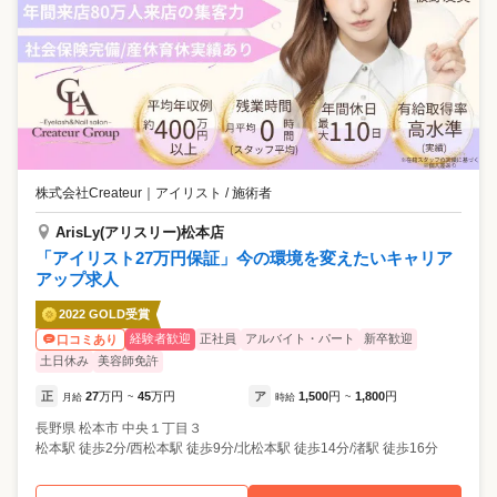
株式会社Createur
｜
アイリスト / 施術者
ArisLy(アリスリー)松本店
「アイリスト27万円保証」今の環境を変えたいキャリア
アップ求人
2022 GOLD受賞
経験者歓迎
正社員
アルバイト・パート
新卒歓迎
口コミあり
土日休み
美容師免許
正
27
万円
45
万円
ア
1,500
円
1,800
円
月給
~
時給
~
長野県
松本市
中央１丁目３
松本駅 徒歩2分/西松本駅 徒歩9分/北松本駅 徒歩14分/渚駅 徒歩16分