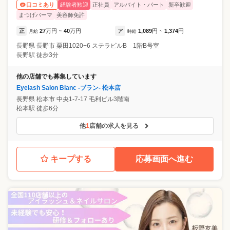
経験者歓迎
正社員
アルバイト・パート
新卒歓迎
口コミあり
まつげパーマ
美容師免許
正
27
万円
40
万円
ア
1,089
円
1,374
円
月給
~
時給
~
長野県
長野市
栗田1020−6 ステラビルB 1階B号室
長野駅 徒歩3分
他の店舗でも募集しています
Eyelash Salon Blanc -ブラン- 松本店
長野県
松本市
中央1-7-17 毛利ビル3階南
松本駅 徒歩6分
他
1
店舗の求人を見る
キープする
応募画面へ進む