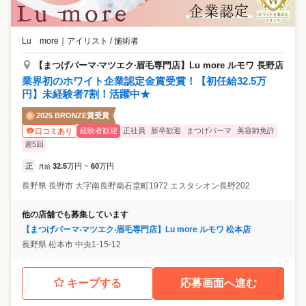
Lu more
｜
アイリスト / 施術者
【まつげパーマ‧マツエク‧眉⽑専⾨店】Lu more ルモワ 長野店
業界初のホワイト企業認定金賞受賞！【初任給32.5万
円】未経験者7割！活躍中★
2025 BRONZE賞受賞
経験者歓迎
正社員
新卒歓迎
まつげパーマ
美容師免許
口コミあり
週5回
正
32.5
万円
60
万円
月給
~
長野県
長野市
大字南長野南石堂町1972 エスタシオン長野202
他の店舗でも募集しています
【まつげパーマ‧マツエク‧眉⽑専⾨店】Lu more ルモワ 松本店
長野県
松本市
中央1-15-12
キープする
応募画面へ進む