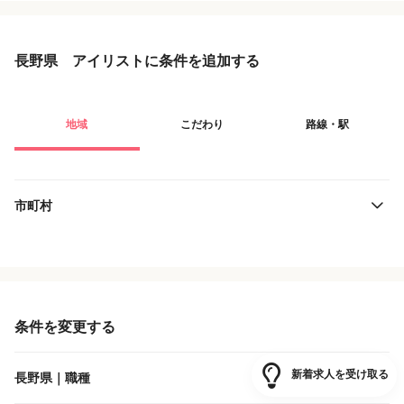
長野県 アイリストに条件を追加する
地域
こだわり
路線・駅
市町村
役職・採用対象
JR東日本
雇用形態
JR東海
条件を変更する
施設形態
しなの鉄道
新着求人を受け取る
長野県｜職種