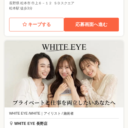
長野県
松本市
巾上６－１２ ＳＤスクエア
松本駅 徒歩3分
キープする
応募画面へ進む
WHITE EYE /WHITE
｜
アイリスト / 施術者
WHITE EYE 長野店