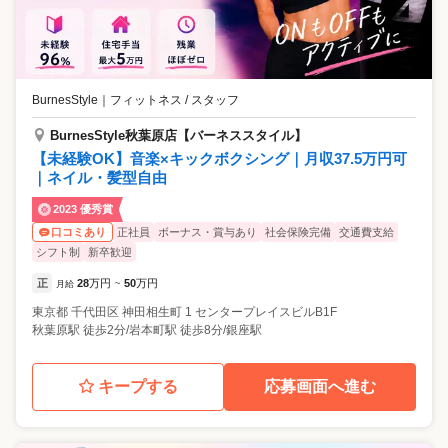
BurnesStyle
｜
フィットネス / スタッフ
BurnesStyle秋葉原店【バーネススタイル】
【未経験OK】音楽×キックボクシング｜月収37.5万円可
｜ネイル・髪型自由
2023 優秀賞
正社員
ボーナス・賞与あり
社会保険完備
交通費支給
口コミあり
シフト制
新卒歓迎
正
28
万円
50
万円
月給
~
東京都
千代田区
神田相生町 1 センタープレイスビルB1F
秋葉原駅 徒歩2分/岩本町駅 徒歩8分/銀座駅
キープする
応募画面へ進む