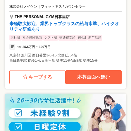
株式会社メイケン
｜
フィットネス / カウンセラー
THE PERSONAL GYM日暮里店
未経験大歓迎、業界トップクラスの給与水準、ハイクオ
リティ研修あり
正社員
社会保険完備
シフト制
交通費支給
週4回
新卒歓迎
正
25.5
万円
120
万円
月給
~
東京都
荒川区
西日暮里3-6-15 北條ビル4階
西日暮里駅 徒歩1分/日暮里駅 徒歩11分/田端駅 徒歩15分
キープする
応募画面へ進む