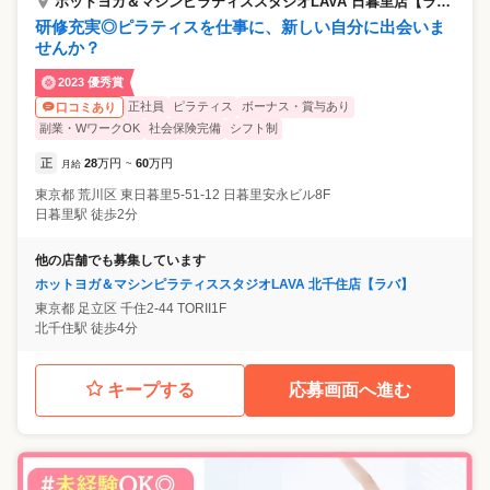
ホットヨガ＆マシンピラティススタジオLAVA 日暮里店【ラバ】
研修充実◎ピラティスを仕事に、新しい自分に出会いま
せんか？
2023 優秀賞
正社員
ピラティス
ボーナス・賞与あり
口コミあり
副業・WワークOK
社会保険完備
シフト制
正
28
万円
60
万円
月給
~
東京都
荒川区
東日暮里5-51-12 日暮里安永ビル8F
日暮里駅 徒歩2分
他の店舗でも募集しています
ホットヨガ＆マシンピラティススタジオLAVA 北千住店【ラバ】
東京都
足立区
千住2-44 TORII1F
北千住駅 徒歩4分
キープする
応募画面へ進む