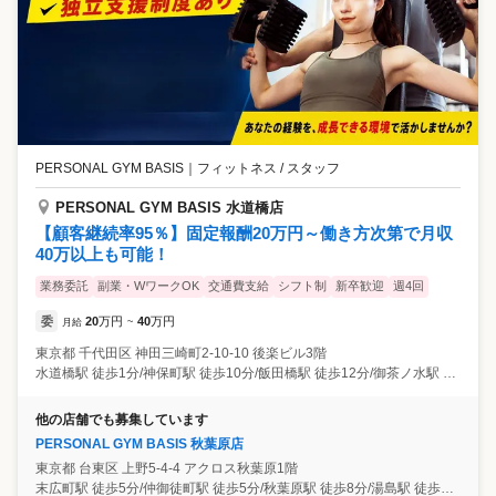
PERSONAL GYM BASIS
｜
フィットネス / スタッフ
PERSONAL GYM BASIS 水道橋店
【顧客継続率95％】固定報酬20万円～働き方次第で月収
40万以上も可能！
業務委託
副業・WワークOK
交通費支給
シフト制
新卒歓迎
週4回
委
20
万円
40
万円
月給
~
東京都
千代田区
神田三崎町2-10-10 後楽ビル3階
水道橋駅 徒歩1分/神保町駅 徒歩10分/飯田橋駅 徒歩12分/御茶ノ水駅 徒歩14分
他の店舗でも募集しています
PERSONAL GYM BASIS 秋葉原店
東京都
台東区
上野5-4-4 アクロス秋葉原1階
末広町駅 徒歩5分/仲御徒町駅 徒歩5分/秋葉原駅 徒歩8分/湯島駅 徒歩12分