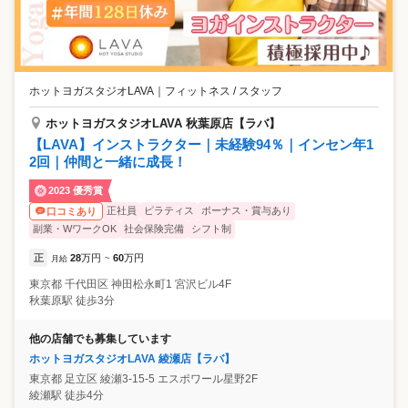
ホットヨガスタジオLAVA
｜
フィットネス / スタッフ
ホットヨガスタジオLAVA 秋葉原店【ラバ】
【LAVA】インストラクター｜未経験94％｜インセン年1
2回｜仲間と一緒に成長！
2023 優秀賞
正社員
ピラティス
ボーナス・賞与あり
口コミあり
副業・WワークOK
社会保険完備
シフト制
正
28
万円
60
万円
月給
~
東京都
千代田区
神田松永町1 宮沢ビル4F
秋葉原駅 徒歩3分
他の店舗でも募集しています
ホットヨガスタジオLAVA 綾瀬店【ラバ】
東京都
足立区
綾瀬3-15-5 エスポワール星野2F
綾瀬駅 徒歩4分