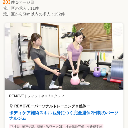
203
件 1ページ目
荒川区の求人 : 11件
荒川区から5km以内の求人 : 192件
REMOVE
｜
フィットネス / スタッフ
REMOVEーパーソナルトレーニング＆整体ー
ボディケア施術スキルも身につく完全週休2日制のパーソ
ナルジム
正社員
業務委託
副業・WワークOK
社会保険完備
交通費支給