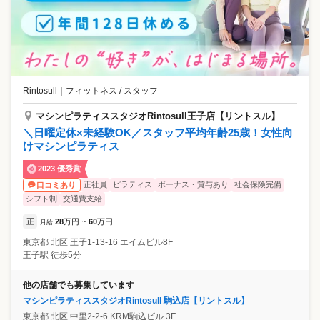
Rintosull
｜
フィットネス / スタッフ
マシンピラティススタジオRintosull王子店【リントスル】
＼日曜定休×未経験OK／スタッフ平均年齢25歳！女性向
けマシンピラティス
2023 優秀賞
正社員
ピラティス
ボーナス・賞与あり
社会保険完備
口コミあり
シフト制
交通費支給
正
28
万円
60
万円
月給
~
東京都
北区
王子1-13-16 エイムビル8F
王子駅 徒歩5分
他の店舗でも募集しています
マシンピラティススタジオRintosull 駒込店【リントスル】
東京都
北区
中里2-2-6 KRM駒込ビル 3F