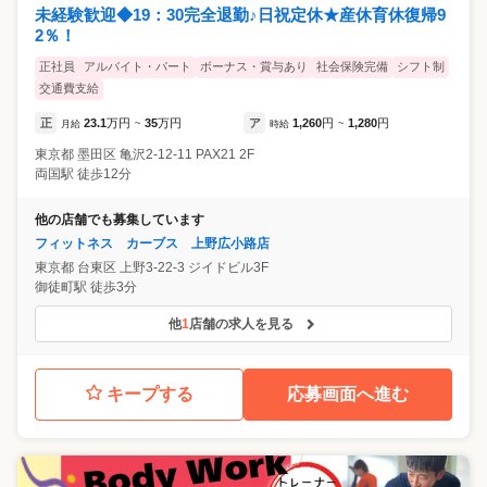
未経験歓迎◆19：30完全退勤♪日祝定休★産休育休復帰9
2％！
正社員
アルバイト・パート
ボーナス・賞与あり
社会保険完備
シフト制
交通費支給
正
23.1
万円
35
万円
ア
1,260
円
1,280
円
月給
~
時給
~
東京都
墨田区
亀沢2-12-11 PAX21 2F
両国駅 徒歩12分
他の店舗でも募集しています
フィットネス カーブス 上野広小路店
東京都
台東区
上野3-22-3 ジイドビル3F
御徒町駅 徒歩3分
他
1
店舗の求人を見る
キープする
応募画面へ進む