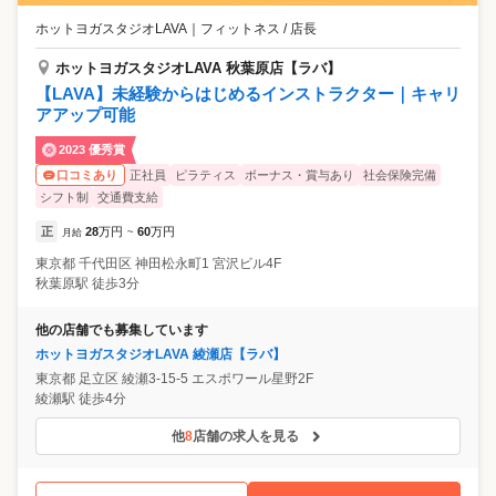
ホットヨガスタジオLAVA
｜
フィットネス / 店長
ホットヨガスタジオLAVA 秋葉原店【ラバ】
【LAVA】未経験からはじめるインストラクター｜キャリ
アアップ可能
2023 優秀賞
正社員
ピラティス
ボーナス・賞与あり
社会保険完備
口コミあり
シフト制
交通費支給
正
28
万円
60
万円
月給
~
東京都
千代田区
神田松永町1 宮沢ビル4F
秋葉原駅 徒歩3分
他の店舗でも募集しています
ホットヨガスタジオLAVA 綾瀬店【ラバ】
東京都
足立区
綾瀬3-15-5 エスポワール星野2F
綾瀬駅 徒歩4分
他
8
店舗の求人を見る