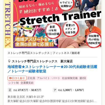
ストレッチ専門店ストレチックス
｜
フィットネス / 施術者
ストレッチ専門店ストレチックス 新大塚店
地域密着★ストレッチトレーナー★20-30代未経験者活躍
／トレーナー経験者歓迎
正社員
アルバイト・パート
社会保険完備
週2回
口コミあり
シフト制
交通費支給
正
27.9
万円
32.9
万円
ア
1,300
円
1,675
円
月給
~
時給
~
東京都
文京区
大塚5-8-10 2F
新大塚駅 徒歩1分/大塚駅 徒歩9分/護国寺駅 徒歩11分/東池袋駅 徒歩13分/池袋駅