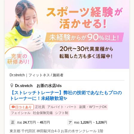
Dr.stretch
｜
フィットネス / 施術者
Dr.stretch お茶の水店/ds
【ストレッチトレーナー】弊社の技術であなたもプロの
トレーナーに！未経験歓迎✨
正社員
アルバイト・パート
副業・WワークOK
口コミあり
フェイシャル
社会保険完備
シフト制
正
24.7
万円
45
万円
ア
1,226
円
1,226
円
月給
~
時給
~
東京都
千代田区
神田駿河台4-3 お茶の水サンクレール 1階