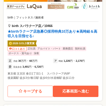
birth
｜
フィットネス / 施術者
birth スパラクーア店／10466
★birthラクーア店急募◎採用特典10万あり★高時給＆高
収入を目指せる♪
2026 GOLD賞受賞
正社員
アルバイト・パート
業務委託
契約社員
口コミあり
ボーナス・賞与あり
深夜
正
30
万円
60
万円
ア
1,226
円
2,170
円
月給
~
時給
~
委
3,491
円
6,720
円
完全歩合
~
東京都
文京区
春日1丁目1-1 スパラクーア内9F
後楽園駅 徒歩3分/春日駅 徒歩6分/水道橋駅 徒歩11分
キープする
応募画面へ進む