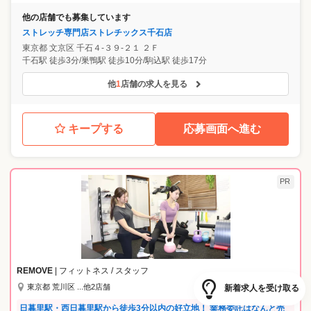
他の店舗でも募集しています
ストレッチ専門店ストレチックス千石店
東京都
文京区
千石４‐３９‐２１ ２Ｆ
千石駅 徒歩3分/巣鴨駅 徒歩10分/駒込駅 徒歩17分
他
1
店舗の求人を見る
キープする
応募画面へ進む
PR
REMOVE
| フィットネス / スタッフ
東京都 荒川区 ...他2店舗
新着求人を受け取る
日暮里駅・西日暮里駅から徒歩3分以内の好立地！ 業務委託はなんと売