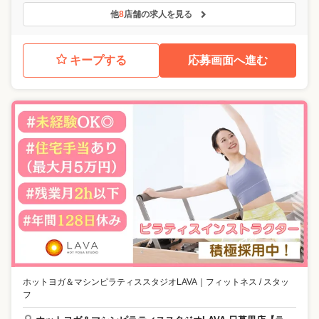
他
8
店舗の求人を見る
キープする
応募画面へ進む
ホットヨガ＆マシンピラティススタジオLAVA
｜
フィットネス / スタッ
フ