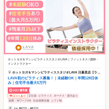
ホットヨガ＆マシンピラティススタジオLAVA
｜
フィットネス / 講師・
インストラクター
ホットヨガ＆マシンピラティススタジオLAVA 日暮里店【ラバ】
LAVA初のピラティス募集！｜未経験OK｜年間128日休
み｜住宅手当最大5万円
2023 優秀賞
正社員
ピラティス
ボーナス・賞与あり
口コミあり
副業・WワークOK
社会保険完備
シフト制
正
28
万円
60
万円
月給
~