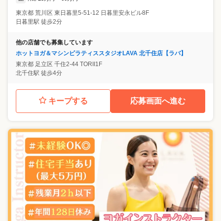
東京都
荒川区
東日暮里5-51-12 日暮里安永ビル8F
日暮里駅 徒歩2分
他の店舗でも募集しています
ホットヨガ＆マシンピラティススタジオLAVA 北千住店【ラバ】
東京都
足立区
千住2-44 TORII1F
北千住駅 徒歩4分
キープする
応募画面へ進む