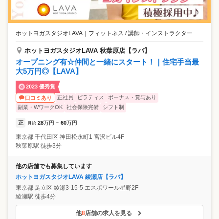
ホットヨガスタジオLAVA
｜
フィットネス / 講師・インストラクター
ホットヨガスタジオLAVA 秋葉原店【ラバ】
オープニング有☆仲間と一緒にスタート！｜住宅手当最
大5万円◎【LAVA】
2023 優秀賞
正社員
ピラティス
ボーナス・賞与あり
口コミあり
副業・WワークOK
社会保険完備
シフト制
正
28
万円
60
万円
月給
~
東京都
千代田区
神田松永町1 宮沢ビル4F
秋葉原駅 徒歩3分
他の店舗でも募集しています
ホットヨガスタジオLAVA 綾瀬店【ラバ】
東京都
足立区
綾瀬3-15-5 エスポワール星野2F
綾瀬駅 徒歩4分
他
8
店舗の求人を見る