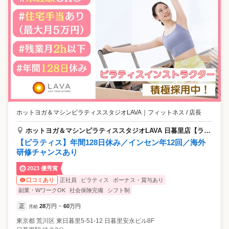
ホットヨガ＆マシンピラティススタジオLAVA
｜
フィットネス / 店長
ホットヨガ＆マシンピラティススタジオLAVA 日暮里店【ラバ】
【ピラティス】年間128日休み／インセン年12回／海外
研修チャンスあり
2023 優秀賞
正社員
ピラティス
ボーナス・賞与あり
口コミあり
副業・WワークOK
社会保険完備
シフト制
正
28
万円
60
万円
月給
~
東京都
荒川区
東日暮里5-51-12 日暮里安永ビル8F