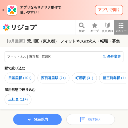
アプリならサクサク動作で
アプリで開く
使いやすい！
リジョブ
検索
キープ
会員登録
メニュー
【8月最新】
荒川区（東京都） フィットネスの求人・転職・募集
条件変更
フィットネス｜東京都｜荒川区
駅
で絞り込む
日暮里駅
(
10+
)
西日暮里駅
(
7+
)
町屋駅
(
3+
)
新三河島駅
(
1+
)
雇用形態
で絞り込む
正社員
(
11+
)
5km以内
並び替え