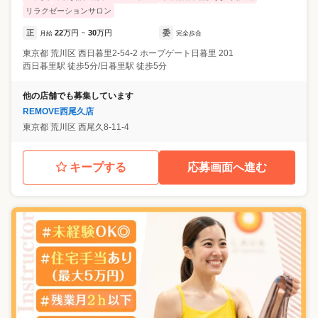
リラクゼーションサロン
正
22
万円
30
万円
委
月給
~
完全歩合
東京都
荒川区
西日暮里2-54-2 ホープゲート日暮里 201
西日暮里駅 徒歩5分/日暮里駅 徒歩5分
他の店舗でも募集しています
REMOVE西尾久店
東京都
荒川区
西尾久8-11-4
キープする
応募画面へ進む