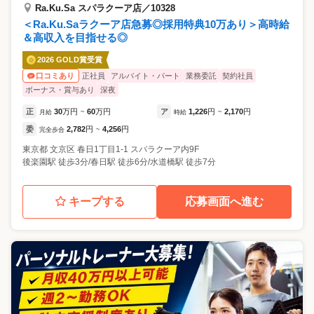
Ra.Ku.Sa スパラクーア店／10328
＜Ra.Ku.Saラクーア店急募◎採用特典10万あり＞高時給
＆高収入を目指せる◎
2026 GOLD賞受賞
正社員
アルバイト・パート
業務委託
契約社員
口コミあり
ボーナス・賞与あり
深夜
正
30
万円
60
万円
ア
1,226
円
2,170
円
月給
~
時給
~
委
2,782
円
4,256
円
完全歩合
~
東京都
文京区
春日1丁目1-1 スパラクーア内9F
後楽園駅 徒歩3分/春日駅 徒歩6分/水道橋駅 徒歩7分
キープする
応募画面へ進む