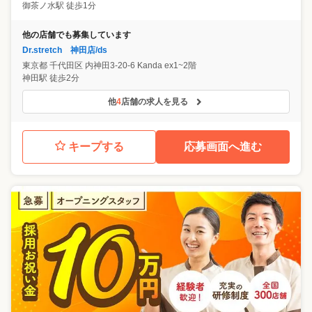
御茶ノ水駅 徒歩1分
他の店舗でも募集しています
Dr.stretch 神田店/ds
東京都
千代田区
内神田3-20-6 Kanda ex1~2階
神田駅 徒歩2分
他
4
店舗の求人を見る
キープする
応募画面へ進む