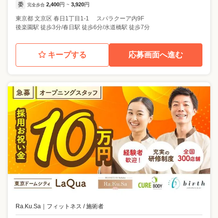
委
2,400
円
3,920
円
完全歩合
~
東京都
文京区
春日1丁目1-1 スパラクーア内9F
後楽園駅 徒歩3分/春日駅 徒歩6分/水道橋駅 徒歩7分
キープする
応募画面へ進む
Ra.Ku.Sa
｜
フィットネス / 施術者