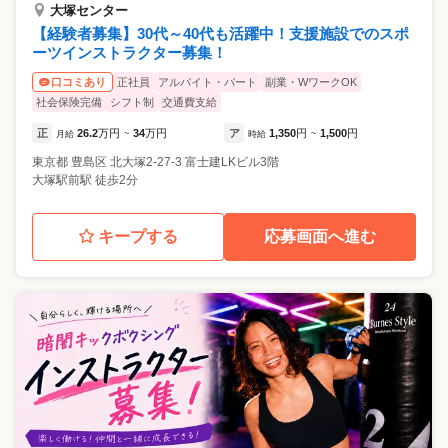
大塚センター
【経験者募集】30代～40代も活躍中！支援施設でのスポ
ーツインストラクター募集！
正社員
アルバイト・パート
副業・WワークOK
口コミあり
社会保険完備
シフト制
交通費支給
正
26.2
万円
34
万円
ア
1,350
円
1,500
円
月給
~
時給
~
東京都
豊島区
北大塚2-27-3 富士建LKビル3階
大塚駅前駅 徒歩2分
キープする
応募画面へ進む