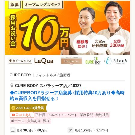
CURE BODY
｜
フィットネス / 施術者
CURE BODY スパラクーア店／10327
◆CUREBODYラクーア店急募♪採用特典10万あり◆高時
給＆高収入を目指せる！
2026 GOLD賞受賞
正社員
アルバイト・パート
業務委託
契約社員
口コミあり
ボーナス・賞与あり
深夜
正
30
万円
60
万円
ア
1,226
円
2,170
円
月給
~
時給
~