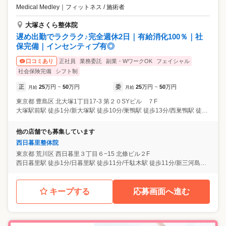
Medical Medley
｜
フィットネス / 施術者
大塚さくら整体院
遅め出勤でラクラク♪完全週休2日｜有給消化100％｜社
保完備｜インセンティブ有◎
正社員
業務委託
副業・WワークOK
フェイシャル
口コミあり
社会保険完備
シフト制
正
25
万円
50
万円
委
25
万円
50
万円
月給
~
月給
~
東京都
豊島区
北大塚1丁目17-3 第２０SYビル ７F
大塚駅前駅 徒歩1分/新大塚駅 徒歩10分/巣鴨駅 徒歩13分/西巣鴨駅 徒歩17分
他の店舗でも募集しています
西日暮里整体院
東京都
荒川区
西日暮里３丁目６−15 北條ビル２F
西日暮里駅 徒歩1分/日暮里駅 徒歩11分/千駄木駅 徒歩11分/新三河島駅 徒歩12分/田端駅 徒歩15分
キープする
応募画面へ進む