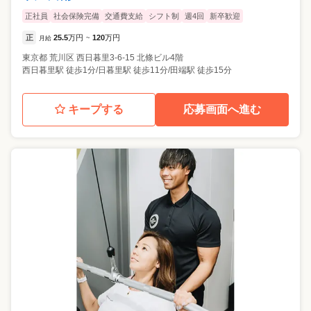
正社員
社会保険完備
交通費支給
シフト制
週4回
新卒歓迎
正
25.5
万円
120
万円
月給
~
東京都
荒川区
西日暮里3-6-15 北條ビル4階
西日暮里駅 徒歩1分/日暮里駅 徒歩11分/田端駅 徒歩15分
キープする
応募画面へ進む