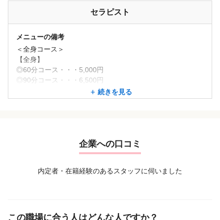
セラピスト
メニューの備考
＜全身コース＞
【全身】
◎60分コース・・・5,000円
◎90分コース・・・6,500円
◎120分コース・・・8,000円
続きを見る
◎150分コース・・・9,500円
◎180分コース・・・11,000円
【オイルリンパ】
◎全身60分・・・5,500円
企業への口コミ
◎全身90分・・・7,000円
◎全身120分・・・8,500円
内定者・在籍経験のあるスタッフに伺いました
◎タイ式60分 + オイル60分・・・9,500円
【マタニティコース】
◎全身40分・・・4,000円
◎フット40分・・・4,000円
この職場に合う人はどんな人ですか？