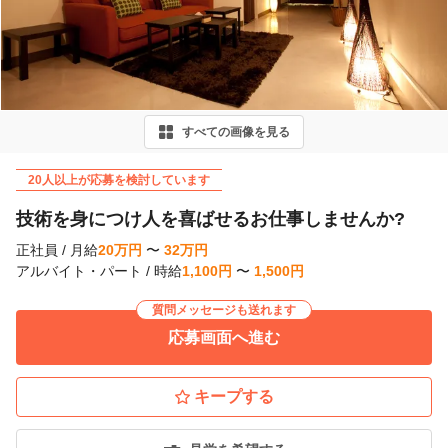
r
e
v
i
すべての画像を見る
o
u
20人以上が応募を検討しています
s
技術を身につけ人を喜ばせるお仕事しませんか?
正社員
/
月給
20
万
円
〜
32
万
円
アルバイト・パート
/
時給
1,100
円
〜
1,500
円
質問メッセージも送れます
応募画面へ進む
キープする