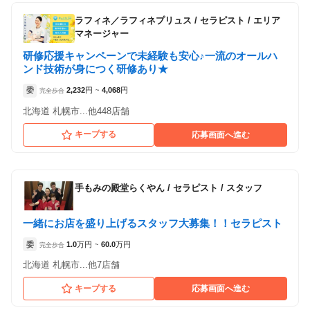
ラフィネ／ラフィネプリュス
/
セラピスト / エリア
マネージャー
研修応援キャンペーンで未経験も安心♪一流のオールハ
ンド技術が身につく研修あり★
委
2,232
円
4,068
円
完全歩合
~
北海道 札幌市...他448店舗
キープする
応募画面へ進む
手もみの殿堂らくやん
/
セラピスト / スタッフ
一緒にお店を盛り上げるスタッフ大募集！！セラピスト
委
1.0
万円
60.0
万円
完全歩合
~
北海道 札幌市...他7店舗
キープする
応募画面へ進む