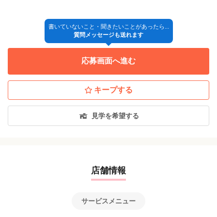
↓
◎入社
書いていないこと・聞きたいことがあったら...
質問メッセージも送れます
※採用方法が変更となる場合もございますので、ご了承くださ
い。
応募画面へ進む
【面接地】
店舗にて
キープする
見学を希望する
店舗情報
サービスメニュー