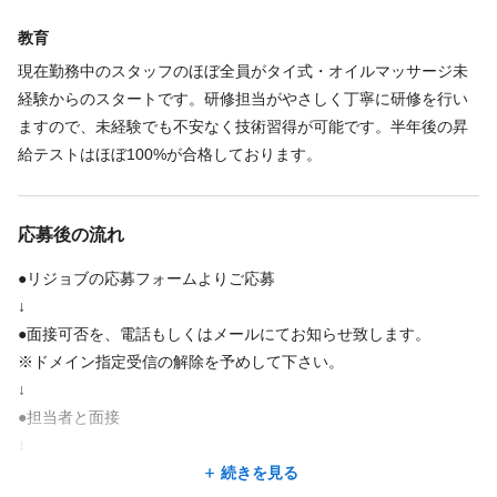
◆交通費規定支給
教育
◆昇給あり
◆歩合給あり
現在勤務中のスタッフのほぼ全員がタイ式・オイルマッサージ未
◆役職手当あり
経験からのスタートです。研修担当がやさしく丁寧に研修を行い
◆業務手当あり
ますので、未経験でも不安なく技術習得が可能です。半年後の昇
◆制服貸与あり
続きを見る
給テストはほぼ100%が合格しております。
◆社員割引あり
◆研修あり
◆車、バイク通勤OK
特徴
◆提携保育園あり
応募後の流れ
完全個室
未経験歓迎
経験者歓迎
個人サロン
駅近
新卒歓迎
●リジョブの応募フォームよりご応募
車・バイク通勤OK
アットホーム
地域密着
住宅街にある
↓
●面接可否を、電話もしくはメールにてお知らせ致します。
客単価5,000円以上
主婦・主夫歓迎
※ドメイン指定受信の解除を予めして下さい。
↓
●担当者と面接
↓
●採用決定
続きを見る