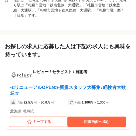
A
り駅は「札幌市営地下鉄南北線 大通駅」,「札幌市営地下鉄東豊
線 大通駅」,「札幌市営地下鉄東西線 大通駅」,「札幌市電 西４
丁目駅」です。
各店舗の特色（詳しい給与、一緒に働くスタッフ、サービスメニュー、客層
など）が見られます
1
件の店舗
パックポーンブランシュ大通店
お探しの求人に応募した人は下記の求人にも興味を
（北海道札幌市:大通駅 徒歩 3分 / 西４丁目駅
持っています。
徒歩 5分 ）
レビュー
/
セラピスト / 施術者
≪リニューアルOPEN≫新規スタッフ大募集♪経験者大歓
迎☆
正
22.5
万円
50.0
万円
ア
1,100
円
1,300
円
月給
~
時給
~
北海道 札幌市
キープする
応募画面へ進む