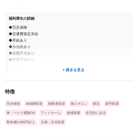
福利厚生の詳細
◆労災保険
◆交通費規定支給
◆昇給あり
◆歩合給あり
◆役職手当あり
◆業務手当あり
◆制服貸与あり
続きを見る
◆社員割引あり
◆研修あり
◆車、バイク通勤OK
特徴
◆提携保育園あり
完全個室
未経験歓迎
経験者歓迎
個人サロン
駅近
新卒歓迎
車・バイク通勤OK
アットホーム
地域密着
住宅街にある
客単価5,000円以上
主婦・主夫歓迎