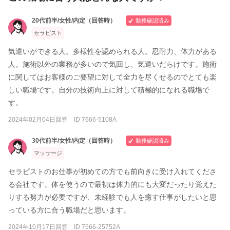
◎全身 + フット80分・・・7,500円
20代前半/女性/内定（回答時）
勤務確認済み
＜フットコース＞
セラピスト
◎30分コース・・・3,000円
◎60分コース・・・5,500円
気遣いができる人。多様性を認められる人。忍耐力、体力がある
◎ケア60分コース・・・5,500円
人。施術以外の業務が多いので気回し、気遣いだらけです。施術
に関してはお客様のご要望に対して全力を尽くせるのでとても楽
＜アラカルトメニュー＞
しい職場です。自分の技術向上に対して積極的になれる職場で
◎ヘッドマッサージ30分〜・・・3,000円
◎ハンドオイルマッサージ30分〜・・・3,000円
す。
◎ストレッチ30分〜・・・3,000円
2024年02月04日回答 ID 7666-5108A
◎足つぼマッサージ30分〜・・・3,000円
30代前半/女性/内定（回答時）
勤務確認済み
マッサージ
セラピストのお仕事が初めての方でも前向きに受け入れてくださ
る会社です。体を使うので最初は体力的にも大変だったり覚えた
りする努力が必要ですが、未経験でも人を癒す仕事がしたいと思
っている方に合う職場だと思います。
2024年10月17日回答 ID 7666-25752A