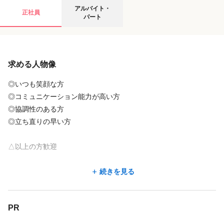
アルバイト・パートの募集要項
アルバイト・
正社員
パート
給与
求める人物像
時給
1,100円
〜
1,500円
◎いつも笑顔な方
◎コミュニケーション能力が高い方
店舗名・勤務地
◎協調性のある方
◎立ち直りの早い方
パックポーンブランシュ大通店
北海道 札幌市中央区 南2条西1丁目 丸大ビル4F
△以上の方歓迎
大通駅 徒歩 3分
◆タイ式・オイルマッサージの経験者歓迎
続きを見る
地図を見る
◆学歴不問
◆新卒者歓迎
地図アプリで見る
PR
◆関連学校卒業生歓迎
◆未経験OK