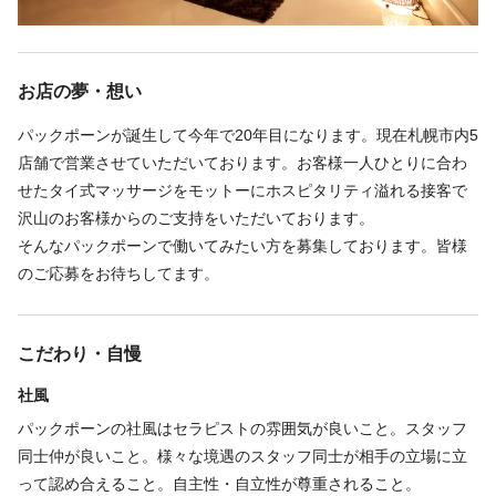
タイ古式マッサージ
オイルマッサージ
ボディケア
施術を中心とした、サロン内業務全般
お店の夢・想い
パックポーンが誕生して今年で20年目になります。現在札幌市内5
ボディケア 70% / リフレクソロジー 30%
店舗で営業させていただいております。お客様一人ひとりに合わ
せたタイ式マッサージをモットーにホスピタリティ溢れる接客で
沢山のお客様からのご支持をいただいております。
福利厚生
そんなパックポーンで働いてみたい方を募集しております。皆様
インセンティブあり
研修制度あり
副業・WワークOK
制服あり
のご応募をお待ちしてます。
交通費支給
こだわり・自慢
・上限額
10000円
社風
パックポーンの社風はセラピストの雰囲気が良いこと。スタッフ
同士仲が良いこと。様々な境遇のスタッフ同士が相手の立場に立
福利厚生の詳細
って認め合えること。自主性・自立性が尊重されること。
◆労災保険