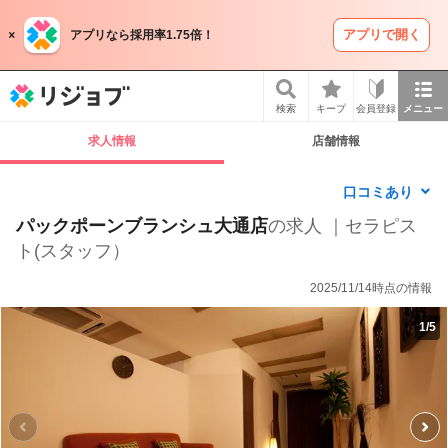
アプリで開く
アプリなら採用率1.75倍！
リジョブ
検索
キープ
会員登録
メニュー
求人情報
店舗情報
口コミあり
パックポーンブランシュ大通店
の求人 ｜セラピス
ト(スタッフ）
2025/11/14時点の情報
1
/
5
P