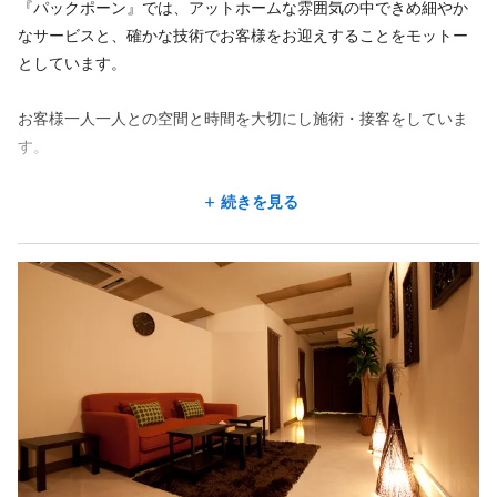
『パックポーン』では、アットホームな雰囲気の中できめ細やか
なサービスと、確かな技術でお客様をお迎えすることをモットー
勤務時間
としています。
週2回
週3回
週4回
シフト制
お客様一人一人との空間と時間を大切にし施術・接客をしていま
10:00〜20:00
す。
10:00〜20:00
スタッフ同士仲がよく、笑いの絶えないアットホームな職場で
続きを見る
*上記の時間帯で実働8時間〜9時間勤務
す。
お客様にとって一番のお店になることを目指して、一緒に働きま
休日
せんか?
◆月7日〜10日休み
◆年末年始休暇(2日間)
◎駅チカ徒歩1分
◎スタッフ同士仲がよく、笑いが絶えない職場です
◎独立できるレベルの技術を身につけることができます
仕事内容