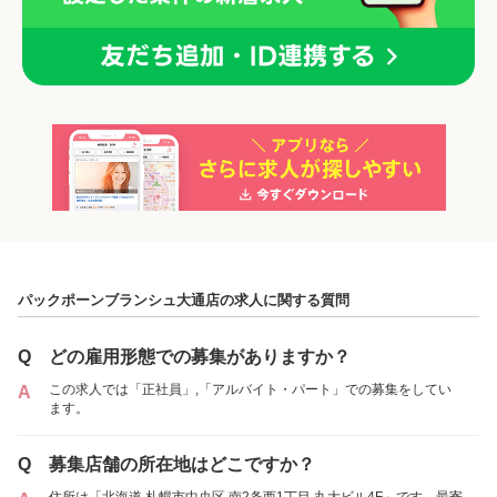
「正社員」を募集している店舗
各店舗の特色（詳しい給与、一緒に働くスタッフ、サービスメニュー、客層
など）が見られます
パックポーンブランシュ大通店の求人に関する質問
1
件の店舗
Q
どの雇用形態での募集がありますか？
パックポーンブランシュ大通店
（北海道札幌市:大通駅 徒歩 3分 / 西４丁目駅
この求人では「正社員」,「アルバイト・パート」での募集をしてい
A
徒歩 5分 ）
ます。
Q
募集店舗の所在地はどこですか？
アルバイト・
正社員
「アルバイト・パート」を募集している店舗
パート
住所は「北海道 札幌市中央区 南2条西1丁目 丸大ビル4F」です。最寄