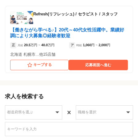
Refresh(リフレッシュ)
/
セラピスト / スタッフ
【働きながら学べる♪】20代～40代女性活躍中。業績好
調により大募集◎経験者歓迎
正
20.5
万円
40.0
万円
ア
1,060
円
2,000
円
月給
~
時給
~
北海道 札幌市...他15店舗
キープする
応募画面へ進む
求人を検索する