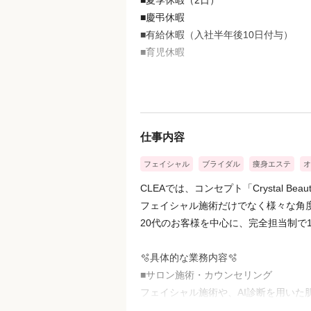
■夏季休暇（2日）
■慶弔休暇
■有給休暇（入社半年後10日付与）
■育児休暇
産休・育休制度も整っているため、
結婚・出産後も安心して働ける環境で
仕事内容
フェイシャル
ブライダル
痩身エステ
オ
CLEAでは、コンセプト「Crystal Bea
フェイシャル施術だけでなく様々な角度
20代のお客様を中心に、完全担当制で
🫧具体的な業務内容🫧
■サロン施術・カウンセリング
フェイシャル施術や、AI診断を用いた
■トータルビューティー提案