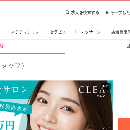
求人を検索する
キープし
エステティシャン
セラピスト
マッサージ
柔道整復
報
スタッフ）
1
/
19
Next