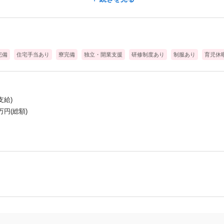
、ライフスタイル（食事・睡眠）のアドバイス
撮影や編集など
完備
住宅手当あり
寮完備
独立・開業支援
研修制度あり
制服あり
育児休
につく！📝
も、
バイザー / ファッションスタイリスト /
セラー】
支給)
。
0万円(総額)
キラキラ輝ける職場で新しい一歩を踏み出してみませんか？
積極的に取り組む姿勢や忍耐力をつけることができました。
影響力のある積極的な自分になれ、
きる環境です！