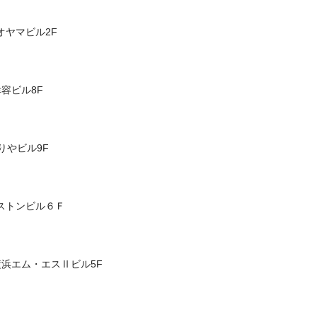
円
アオヤマビル2F
0万円
！
幸容ビル8F
来への貯金ができるようになった」
ったというスタッフが続出しています。
けでもしてみませんか？
かりやビル9F
ーストンビル６Ｆ
 横浜エム・エスⅡビル5F