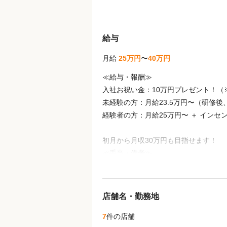
給与
月給
25万円
〜
40万円
≪給与・報酬≫
入社お祝い金：10万円プレゼント！（
未経験の方：月給23.5万円〜（研修後
経験者の方：月給25万円〜 ＋ インセ
初月から月収30万円も目指せます！
≪手当・備考≫
賞与：年2回（2月、8月）
業務ボーナス：年3回（3月、7月、11
交通費： 別途支給（月2万円まで）
店舗名・勤務地
≪年収モデル例≫
7
件の店舗