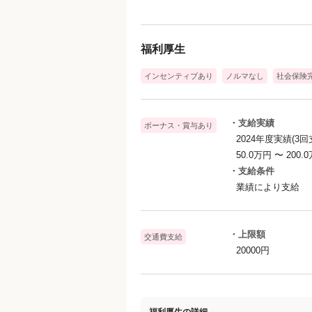
パーソナルカラー＆骨格診断、メイク
■SNS運用業務
福利厚生
採用向け企業アカウントの動画・写真
インセンティブあり
ノルマなし
社会保険
📝働きながら「5つの専門スキル」が身
充実した研修があるため未経験からで
【エステティシャン / ビューティーアド
・支給実績
ボーナス・賞与あり
フードコーディネーター / 心理カウン
2024年度実績(3回
としての知識が網羅的に身につきます
50.0万円 〜 200.
・支給条件
業績により支給
働きながら自分自身もさらに美しく、
🌷現場スタッフからの声をご紹介🌷
・上限額
交通費支給
--入社5年目×エステティシャン--
20000円
Richelに入社してから、何事にも
淡々と仕事をするのではなく、周りに
またその周りからも影響を受け成長で