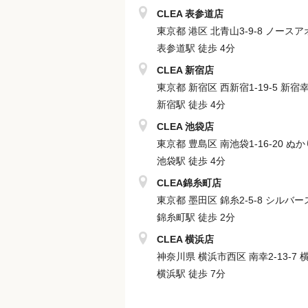
23歳（2年目/チーフ）：年収400万円
CLEA 表参道店
25歳（3年目/リーダー）：年収500万
東京都 港区 北青山3-9-8 ノース
27歳／4年目／店長／年収800万円
表参道駅 徒歩 4分
27歳（5年目/マネージャー）：年収80
CLEA 新宿店
早期キャリアアップが可能な環境です
東京都 新宿区 西新宿1-19-5 新宿
新宿駅 徒歩 4分
「自分自身の肌が綺麗になった」「将
CLEAに入ってから、生活の質が変わ
CLEA 池袋店
今の自分を変えたい方、まずはお話だ
東京都 豊島区 南池袋1-16-20 ぬ
池袋駅 徒歩 4分
CLEA錦糸町店
東京都 墨田区 錦糸2-5-8 シルバ
錦糸町駅 徒歩 2分
CLEA 横浜店
神奈川県 横浜市西区 南幸2-13-7
横浜駅 徒歩 7分