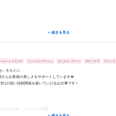
続きを見る
す。
ールハンドエステ
リンパドレナージュ
オイルマッサージ
ボディケア
デトック
uty」をもとに、
からお客様の美しさをサポートしています💎
1対1の深い信頼関係を築いていけるお仕事です！
肌タイプ分析・スキンケア提案
続きを見る