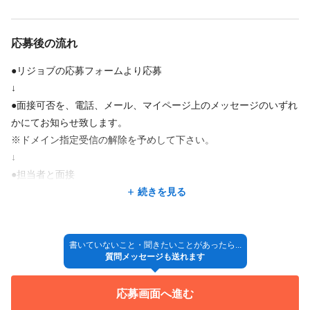
応募後の流れ
●リジョブの応募フォームより応募
↓
●面接可否を、電話、メール、マイページ上のメッセージのいずれ
かにてお知らせ致します。
※ドメイン指定受信の解除を予めして下さい。
↓
●担当者と面接
↓
続きを見る
●採用決定
↓
◎入社
書いていないこと・聞きたいことがあったら...
質問メッセージも送れます
<ご応募をご検討いただいている皆様へ>
応募画面へ進む
入社時期に関し柔軟に対応いたしますので、応募時や面接時にお