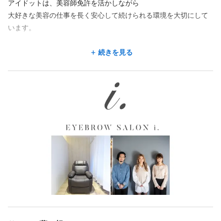
アイドットは、美容師免許を活かしながら
大好きな美容の仕事を長く安心して続けられる環境を大切にして
います。
アイブロウ専門サロンとして業界に先駆けて展開し、
続きを見る
現在は全国70店舗以上を運営。
これからもお客さま一人ひとりの声に耳を傾け、
関わるすべての人の大切な物語に寄り添えるサロンでありたいと
考えています。
✨経験問わず安心スタート
ご経験が豊富な方はもちろん、未経験の方も大歓迎！
初期研修・外部研修・研修支援制度が整っており、
約1か月で自信を持ってデビューできます。
💖働きやすさ重視の環境
・残業ほぼなし
・希望休OK／有給取得しやすい