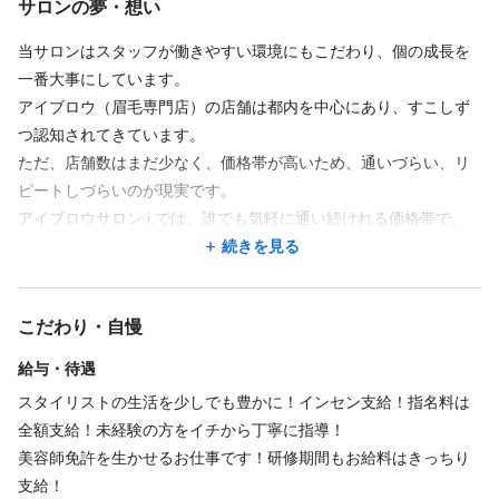
サロンの夢・想い
・朝礼・ノルマ・報告書なし
・電話対応や雑務は最小限
当サロンはスタッフが働きやすい環境にもこだわり、個の成長を
一番大事にしています。
座って施術を行うため身体への負担も少なく、
アイブロウ（眉毛専門店）の店舗は都内を中心にあり、すこしず
週休2日＋誕生日休暇・冬季休暇など
つ認知されてきています。
プライベートも大切にできる働き方です。
ただ、店舗数はまだ少なく、価格帯が高いため、通いづらい、リ
ピートしづらいのが現実です。
💅自分らしく働ける
アイブロウサロン i.では、誰でも気軽に通い続けれる価格帯で、
ネイル・髪型・髪色は自由。
誰でもご利用しやすい眉毛専門サロンとして全国70店舗に展開し
続きを見る
あなたらしさを大切にしながら、美容が好きな気持ちを仕事に活
てきました。
かせます。
お客様の声を聴くことで深まっていく、関わる人たちの大切な物
こだわり・自慢
語を共に作り続けていけるサロンを目指しています。
🌱技術もキャリアも未来へ
給与・待遇
眉施術・眉メイクだけでなく、
フルフェイスワックスなどお顔全体の技術が身につきます。
スタイリストの生活を少しでも豊かに！インセン支給！指名料は
店長・マネージャーへのキャリアアップや
全額支給！未経験の方をイチから丁寧に指導！
Uターン・Iターン支援制度もあり、
美容師免許を生かせるお仕事です！研修期間もお給料はきっちり
ライフスタイルに合わせた成長をサポートしています。
支給！