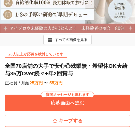
r
e
v
i
すべての画像を見る
o
u
20人以上が応募を検討しています
s
全国70店舗の大手で安心◎残業無・希望休OK★給
与35万Over続々+年2回賞与
正社員
/
月給
25
万
円
〜
55
万
円
質問メッセージも送れます
応募画面へ進む
キープする