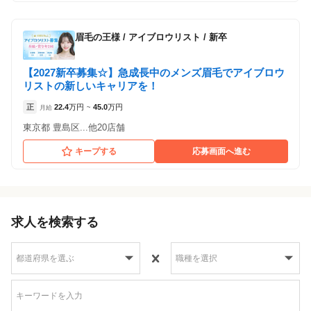
眉毛の王様
/
アイブロウリスト / 新卒
【2027新卒募集☆】急成長中のメンズ眉毛でアイブロウ
リストの新しいキャリアを！
正
22.4
万円
45.0
万円
月給
~
東京都 豊島区...他20店舗
キープする
応募画面へ進む
求人を検索する