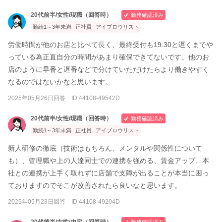
20代前半/女性/現職（回答時）
勤務確認済み
勤続1～3年未満
正社員
アイブロウリスト
労働時間が他のお店と比べて長く、最終受付も19:30と遅くまでや
っている為正直自分の時間があまり確保できてないです。他のお
店のように早番と遅番などで分けていただけたらより働きやすく
なるのではないかなと思います。
2025年05月26日回答 ID 44108-49542D
20代前半/女性/現職（回答時）
勤務確認済み
勤続1～3年未満
正社員
アイブロウリスト
新人研修の徹底（技術はもちろん、メンタルや関係性について
も）、管理職や上の人達同士での連携を強める、賃金アップ、本
社との連携が上手く取れずに店舗で支障が出ることが本当に困っ
ておりますのでそこが改善されたら良いなと思います。
2025年05月23日回答 ID 44108-49204D
20代後半/女性/内定（回答時）
勤務確認済み