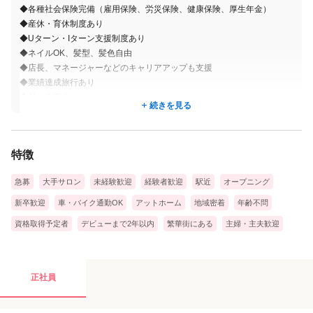
マネージャーが近くにいるので安心です。
◆各種社会保険完備（雇用保険、労災保険、健康保険、厚生年金）
モデル探しも会社が完全サポートなので
◆産休・育休制度あり
◆Uターン・Iターン支援制度あり
ご自身で探していただくお手間も不要です！
◆ネイルOK、髪型、髪色自由
◆店長、マネージャーなどのキャリアアップも支援
◆業績達成旅行あり
◆月一食事会
続きを見る
◆制服貸与
◆介護・介助補助金あり
◆研修制度、キャリアアップ研修制度あり
特徴
◆皆勤賞制度あり
◆賞与あり:業績・実績に応じて支給あり（年2回）
急募
大手サロン
未経験歓迎
経験者歓迎
駅近
オープニング
新卒歓迎
車・バイク通勤OK
アットホーム
地域密着
年齢不問
資格取得予定者
デビューまで2年以内
繁華街にある
主婦・主夫歓迎
正社員