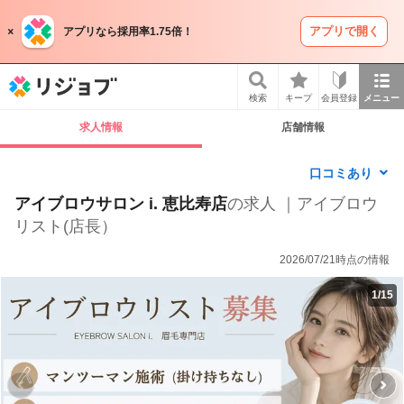
アプリで開く
アプリなら採用率1.75倍！
リジョブ
検索
キープ
会員登録
メニュー
求人情報
店舗情報
口コミあり
アイブロウサロン i. 恵比寿店
の求人 ｜アイブロウ
リスト(店長）
2026/07/21時点の情報
1
/
15
P