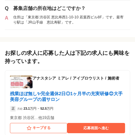
Q
募集店舗の所在地はどこですか？
住所は「東京都 渋谷区 恵比寿西1-10-10 若葉西ビル8F」です。最寄
A
り駅は「JR山手線 恵比寿駅」です。
お探しの求人に応募した人は下記の求人にも興味を
持っています。
アナスタシア ミアレ
/
アイブロウリスト / 施術者
残業ほぼ無し✨完全週休2日◎1ヶ月半の充実研修😊大手
美容グループの眉サロン
正
23.1
万円
52.5
万円
月給
~
東京都 渋谷区...他19店舗
キープする
応募画面へ進む