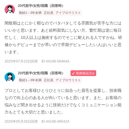
20代前半/女性/現職（回答時）
勤続1～3年未満
正社員
アイブロウリスト
閑散期はとにかく暇なのでバタバタしてる雰囲気が苦手な方には
いいかと思います。あと給料面気にしない方。繁忙期は逆に毎日
忙しく、10人以上は施術するのでそこに耐えれる人ですかね。研
修からデビューまでが早いので早期デビューしたい人はいいと思
います。
2025年07月23日回答 ID 44108-56464A
20代前半/女性/現職（回答時）
勤務確認済み
勤続1～3年未満
正社員
アイブロウリスト
プロとしてお客様ひとりひとりに似合った眉毛を提案し、技術職
なので向上心のある人が向いていると思います。また、お客様の
悩みなど聞き出せるように技術だけでなくコミュニケーション能
力もとても大切だと思いました。
2025年05月26日回答 ID 44108-49542A