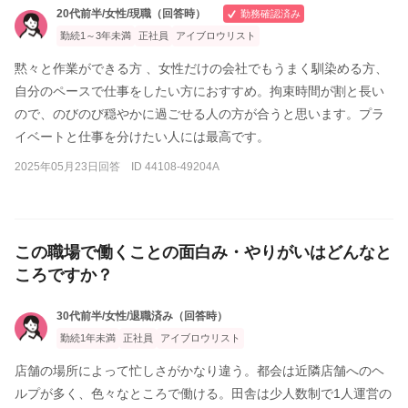
20代前半/女性/現職（回答時）
勤務確認済み
勤続1～3年未満
正社員
アイブロウリスト
黙々と作業ができる方 、女性だけの会社でもうまく馴染める方、
自分のペースで仕事をしたい方におすすめ。拘束時間が割と長い
ので、のびのび穏やかに過ごせる人の方が合うと思います。プラ
イベートと仕事を分けたい人には最高です。
2025年05月23日回答 ID 44108-49204A
この職場で働くことの面白み・やりがいはどんなと
ころですか？
30代前半/女性/退職済み（回答時）
勤続1年未満
正社員
アイブロウリスト
店舗の場所によって忙しさがかなり違う。都会は近隣店舗へのヘ
ルプが多く、色々なところで働ける。田舎は少人数制で1人運営の