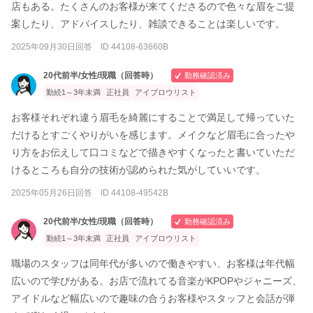
店もある。たくさんのお客様が来てくださるので色々な眉をご提
案したり、アドバイスしたり、雑談できることは楽しいです。
2025年09月30日回答 ID 44108-63660B
20代前半/女性/現職（回答時）
勤務確認済み
勤続1～3年未満
正社員
アイブロウリスト
お客様それぞれ違う眉毛を綺麗にすることで満足して帰っていた
だけるとすごくやりがいを感じます。メイクなど眉毛に合ったや
り方をお伝えして口コミなどで描きやすくなったと書いていただ
けるところも自分の技術が認められた気がしていいです。
2025年05月26日回答 ID 44108-49542B
20代前半/女性/現職（回答時）
勤務確認済み
勤続1～3年未満
正社員
アイブロウリスト
職場のスタッフは同年代が多いので働きやすい、お客様は年代幅
広いので学びがある。お店で流れてる音楽がKPOPやジャニーズ、
アイドルなど幅広いので趣味の合うお客様やスタッフと会話が弾