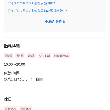
アイブロウサロン i. 盛岡店 盛岡駅
アイブロウサロン i. 仙台店 仙台駅 徒歩5分
それぞれのペースで成長しながら、
安心してキャリアを積み重ねていける職場を目指しています💖
続きを見る
勤務時間
週3回
週4回
週5回
シフト制
時短勤務OK
10:00〜20:00
休憩1時間
残業ほぼなし/シフト自由
休日
日曜休み
土日休み