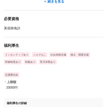
◇【STEP1・座学・オリエンテーション】
続きを見る
接客の流れや大切にしていただきたいポイント、
骨格や筋肉、眉周りの構造などを学んでいきます。
必要資格
◇【STEP2・施術見学】
美容師免許
売上や指名率が高い先輩講師や
全国70店舗の個人売上100万円以上の
実績をもつトップアイリストがマンツーマンで
福利厚生
指導し、実際の施術を見せてもらいます。
インセンティブあり
ノルマなし
社会保険完備
独立・開業支援
◇【STEP3・施術レッスン】
研修制度あり
制服あり
育児休暇あり
たくさんのモデルを会社が用意します。
WAXと間引き、パーマをマネージャーが
交通費支給
つきっきりでレクチャーします。
・上限額
20000円
◇【STEP4・実習レッスン】
技術を学び自信がついたら先輩と
一緒にレッスンを受けます。こちらも
福利厚生の詳細