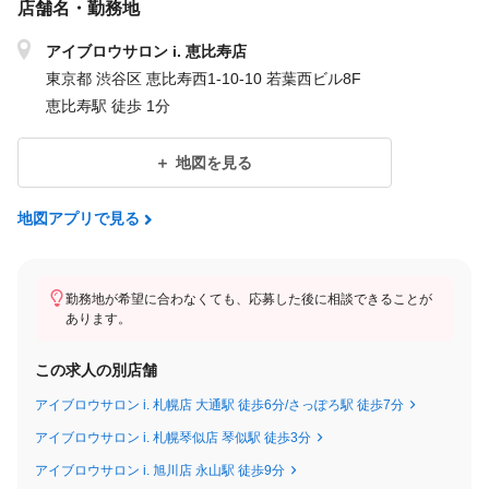
店舗名・勤務地
・売上・指名数に応じて、インセンティブを毎月支給
・指名売上は100％バック！
アイブロウサロン i. 恵比寿店
・頑張りや成果が、しっかりとお給与に反映される評価制度です
東京都 渋谷区 恵比寿西1-10-10 若葉西ビル8F
恵比寿駅 徒歩 1分
【その他手当・待遇】
・賞与：年2回（業績により変動）
地図を見る
※特別賞与あり（店舗・会社の業績状況により支給）
・昇給：年1回以上
地図アプリで見る
・交通費規定額支給（月上限20,000円迄）
・試用期間なし
勤務地が希望に合わなくても、応募した後に相談できることが
あります。
【モデル月収】※現状実績より一般的なケース
入社1年目／25歳／未経験スタート
この求人の別店舗
月収：320,000円＋交通費別途支給
〈内訳〉
アイブロウサロン i. 札幌店 大通駅 徒歩6分/さっぽろ駅 徒歩7分
・基本給：250,000円
アイブロウサロン i. 札幌琴似店 琴似駅 徒歩3分
・売上インセンティブ：50,000円
アイブロウサロン i. 旭川店 永山駅 徒歩9分
・指名売上：20,000円