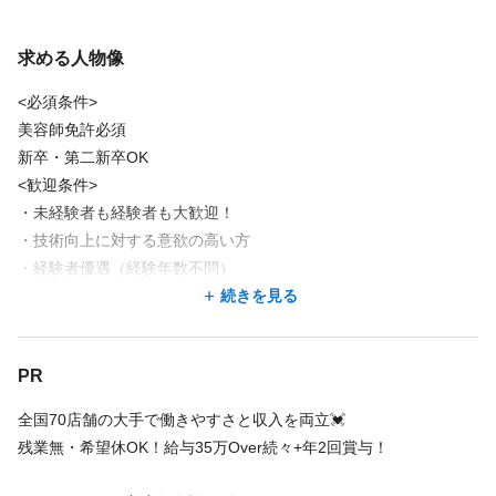
求める人物像
<必須条件>
美容師免許必須
新卒・第二新卒OK
<歓迎条件>
・未経験者も経験者も大歓迎！
・技術向上に対する意欲の高い方
・経験者優遇（経験年数不問）
・アイリスト・美容スタッフ・アイデザイナー・まつ毛パーマ/マ
続きを見る
ツエク・美容師などの経験者
PR
全国70店舗の大手で働きやすさと収入を両立💓
残業無・希望休OK！給与35万Over続々+年2回賞与！