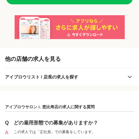
「正社員」を募集している店舗
各店舗の特色（詳しい給与、一緒に働くスタッフ、サービスメニュー、客層
他の店舗の求人を見る
など）が見られます
1
件の店舗
アイブロウリスト / 店長の求人を探す
アイブロウサロン i. 恵比寿店
（東京都渋谷区:恵比寿駅 徒歩 1分 ）
アイブロウサロン i. 恵比寿店の求人に関する質問
正社員
Q
どの雇用形態での募集がありますか？
この求人では「正社員」での募集をしています。
A