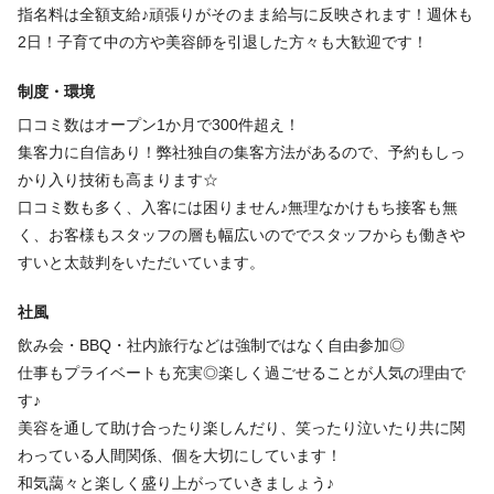
指名料は全額支給♪頑張りがそのまま給与に反映されます！週休も
まずは見学・相談だけでもOK！
2日！子育て中の方や美容師を引退した方々も大歓迎です！
私たちと一緒に、アイブロウを通して「キレイ」と「自信」を届
制度・環境
けませんか？💓
口コミ数はオープン1か月で300件超え！
集客力に自信あり！弊社独自の集客方法があるので、予約もしっ
かり入り技術も高まります☆
口コミ数も多く、入客には困りません♪無理なかけもち接客も無
く、お客様もスタッフの層も幅広いのででスタッフからも働きや
すいと太鼓判をいただいています。
社風
飲み会・BBQ・社内旅行などは強制ではなく自由参加◎
仕事もプライベートも充実◎楽しく過ごせることが人気の理由で
す♪
美容を通して助け合ったり楽しんだり、笑ったり泣いたり共に関
わっている人間関係、個を大切にしています！
和気藹々と楽しく盛り上がっていきましょう♪