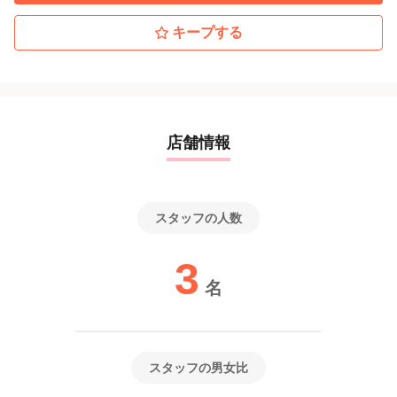
気兼ねなくご相談ください。
WEB面接にも対応いたします。PCをお持ちでない方もスマホでも
キープする
OKです。
ご希望の方はお気軽にご相談ください。
※選考の流れが変更となる場合もございますのでご了承くださ
い。
店舗情報
スタッフの人数
3
名
スタッフの男女比