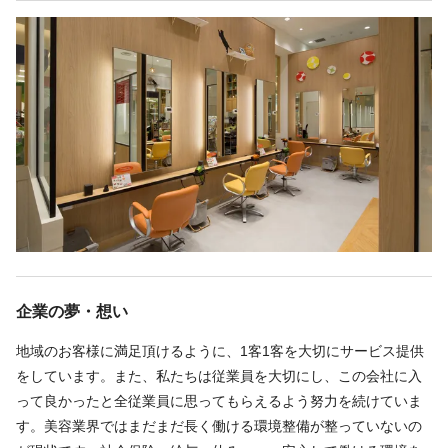
♦女性も働きやすい環境
女性社員の割合は半分以上‼
その為、女性も長く働ける職場を実現させるために、
制度を整えています♪
a） 育休中は社会保険の個人負担が免除
b） 復帰後も勤務時間を短縮して働ける
♦キャリアプラン制度
美容師として長く働けるようにスタイリスト以降のキャリアプラ
ン制度を整えました。
・上級店長を目指す方
・教育トレーナーを目指す方
企業の夢・想い
・本社勤務を目指す方
・自分の技術を伸ばし、トップスタイリストを目指す方
地域のお客様に満足頂けるように、1客1客を大切にサービス提供
様々なキャリアをご用意しております。
をしています。また、私たちは従業員を大切にし、この会社に入
もちろん、上記は強制ではないのでご安心ください。
って良かったと全従業員に思ってもらえるよう努力を続けていま
す。美容業界ではまだまだ長く働ける環境整備が整っていないの
♦安心・安定の福利厚生