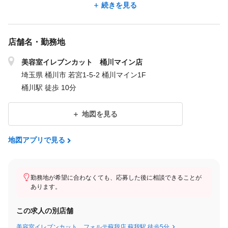
続きを見る
・上級店長 月給35万～/年収460万～
・スーパーバイザー 月給42万～/年収550万～
ーーーーーーーーーーーーーーーーーーーーーーー
店舗名・勤務地
・教育トレーナー 月給30万～/年収380万～
・教育長 月給35万～/年収460万～
美容室イレブンカット 桶川マイン店
ーーーーーーーーーーーーーーーーーーーーーーー
埼玉県 桶川市 若宮1-5-2 桶川マイン1F
・本社勤務 月給30万～/年収380万～
桶川駅 徒歩 10分
・統括マネージャー 月給35万～/年収460万～
地図を見る
＜試用期間あり＞ 2ヶ月 / 月給 300,000円 〜 360,000円
地図アプリで見る
勤務地が希望に合わなくても、応募した後に相談できることが
あります。
この求人の別店舗
美容室イレブンカット フォルテ蘇我店 蘇我駅 徒歩5分