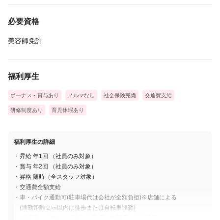
必要資格
美容師免許
福利厚生
ボーナス・賞与あり
ノルマなし
社会保険完備
交通費支給
研修制度あり
育児休暇あり
福利厚生の詳細
・昇給 年1回 （社員のみ対象）
・賞与 年2回 （社員のみ対象）
・昇格 随時（全スタッフ対象）
・交通費全額支給
・車・バイク通勤可(駐車場代は会社が全額負担)※店舗による
(通勤距離２㎞以内は徒歩または自転車通勤)
(車通勤が出来ない店舗：大宮店・赤羽店・小豆沢店)