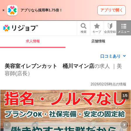
アプリで開く
アプリなら採用率1.75倍！
リジョブ
検索
キープ
会員登録
メニュー
求人情報
店舗情報
口コミあり
美容室イレブンカット 桶川マイン店
の求人 ｜美
容師(店長）
2026/02/26時点の情報
1
/
5
P