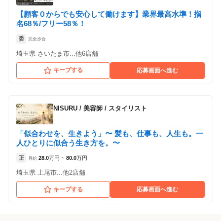
【顧客０からでも安心して働けます】業界最高水準！指
名68％/フリー58％！
委
完全歩合
埼玉県 さいたま市...他6店舗
キープする
応募画面へ進む
NISURU
/
美容師 / スタイリスト
「似合わせを、生きよう」〜 髪も、仕事も、人生も。一
人ひとりに似合う生き方を。〜
正
28.0
万円
80.0
万円
月給
~
埼玉県 上尾市...他2店舗
キープする
応募画面へ進む