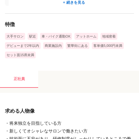
続きを見る
・社会保険完備(厚生年金・健康保険・雇用保険・労災保険)
(社員・パート対象）
・育休・産休制度
特徴
【その他特典】
大手サロン
駅近
車・バイク通勤OK
アットホーム
地域密着
・バスケットボール：プロリーグ観戦チケットプレゼント（抽選）：千
葉ジェッツ戦
デビューまで2年以内
商業施設内
繁華街にある
客単価5,000円未満
・サッカー：Jリーグ観戦チケットプレゼント（抽選）：浦和レッズ戦
セット面15席未満
正社員
求める人物像
・将来独立を目指している方
・新しくてオシャレなサロンで働きたい方
・技術面に不安があり、研修制度がしっかりしているところで働