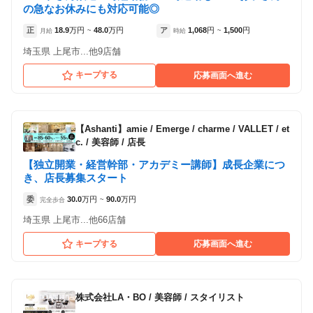
の急なお休みにも対応可能◎
正
18.9
万円
48.0
万円
ア
1,068
円
1,500
円
月給
~
時給
~
埼玉県 上尾市...他9店舗
キープする
応募画面へ進む
【Ashanti】amie / Emerge / charme / VALLET / et
c.
/
美容師 / 店長
【独立開業・経営幹部・アカデミー講師】成長企業につ
き、店長募集スタート
委
30.0
万円
90.0
万円
完全歩合
~
埼玉県 上尾市...他66店舗
キープする
応募画面へ進む
株式会社LA・BO
/
美容師 / スタイリスト