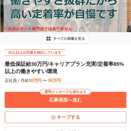
r
e
v
i
すべての画像を見る
o
u
20人以上が応募を検討しています
s
最低保証給30万円/キャリアプラン充実/定着率85%
以上の働きやすい環境
正社員
/
月給
30
万
円
〜
36
万
円
質問メッセージも送れます
応募画面へ進む
キープする