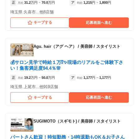
正
31.2
万円
70.0
万円
ア
1,215
円
1,800
円
月給
~
時給
~
埼玉県 久喜市...他8店舗
キープする
応募画面へ進む
Agu. hair（アグ ヘア）
/
美容師 / スタイリスト
💰サロン見学で時給１万⁉✨現場のリアルをご体験下さ
い！集客満足度94.4％🌸
正
19.2
万円
50.0
万円
ア
1,177
円
1,177
円
月給
~
時給
~
埼玉県 上尾市...他919店舗
キープする
応募画面へ進む
SUGIMOTO（スギモト)
/
美容師 / スタイリスト
パートさん歓迎！時短勤務・14時退勤もOK＆お子さん