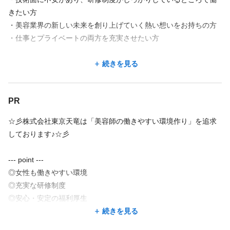
きたい方
・美容業界の新しい未来を創り上げていく熱い想いをお持ちの方
・仕事とプライベートの両方を充実させたい方
☆ママさん・パパさん美容師大歓迎（産休・育休実績多数あり）
続きを見る
☆
PR
結婚や出産等、ライフイベントと両立できる…
長く安心して働ける環境でサロンワーク♪
☆彡株式会社東京天竜は「美容師の働きやすい環境作り」を追求
しております♪☆彡
★要美容師免許
--- point ---
→ブランクのある方も歓迎!
◎女性も働きやすい環境
(集客や練習での負担はありません★)
◎充実な研修制度
→顧客ゼロからのスタートもOK
◎安心・安定の福利厚生
◎プライベートも充実
続きを見る