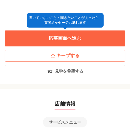
↓
◎入社
書いていないこと・聞きたいことがあったら...
質問メッセージも送れます
※採用方法が変更となる場合もございますので、ご了承くださ
い。
応募画面へ進む
キープする
【面接地】
各店舗にて行います。
見学を希望する
店舗情報
サービスメニュー