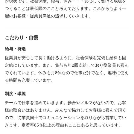
が現状です。社会保険、給与、休み・・・安心して働ける環境を
美容師の方が安心して長く働けるように、
つくることは最低限のここと考えております。これからもより一
社会保険は当たり前のこと、産休・育休や賞与といった
層のお客様・従業員満足の追求していきます。
福利厚生もしっかり整えています‼
他にもプロスポーツのスポンサーな為、様々なスポーツを無料で
観戦できたりも♪
こだわり・自慢
給与・待遇
♦プライベートも充実
月の休みは8日なので自分の時間がたくさん。
従業員が安心して長く働けるように、社会保険を完備し給料も固
プライベートを充実させてこそ、仕事に本気で向き合えると思っ
定給にしています。また、賞与も年2回支給しており従業員も喜ん
ています。
でくれています。休みも月8休なので仕事だけでなく、趣味に使え
仕事もプライベートも充実させていきましょう☆
る時間も充実しています。
制度・環境
チームで仕事を進めていきます。歩合やノルマがないので、お客
様の取合いはありません。みんなで協力してお客様に喜んで頂く
ので、従業員同士でコミュニケーションを取りながら営業してい
きます。定着率85％以上の理由もここにあると思っています。