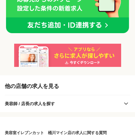
「正社員」を募集している店舗
各店舗の特色（詳しい給与、一緒に働くスタッフ、サービスメニュー、客層
他の店舗の求人を見る
など）が見られます
1
件の店舗
美容師 / 店長の求人を探す
美容室イレブンカット 桶川マイン店
（埼玉県桶川市:桶川駅 徒歩 10分 ）
美容室イレブンカット 桶川マイン店の求人に関する質問