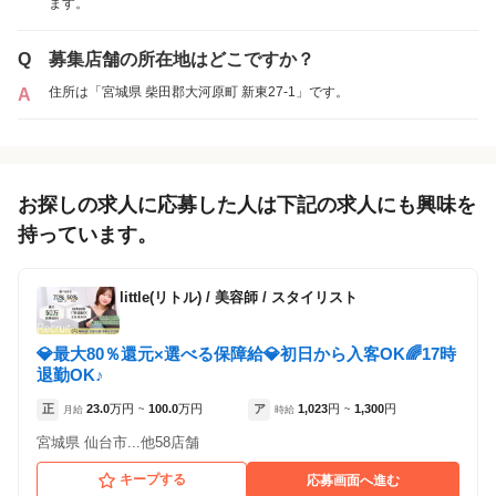
ます。
各店舗の特色（詳しい給与、一緒に働くスタッフ、サービスメニュー、客層
など）が見られます
Q
募集店舗の所在地はどこですか？
1
件の店舗
住所は「宮城県 柴田郡大河原町 新東27-1」です。
A
美容プラージュ 大河原店
（宮城県柴田郡大河原町:大河原駅 ）
アルバイト・
お探しの求人に応募した人は下記の求人にも興味を
正社員
「アルバイト・パート」を募集している店舗
パート
持っています。
little(リトル)
/
美容師 / スタイリスト
💎最大80％還元×選べる保障給💎初日から入客OK🌈17時
退勤OK♪
正
23.0
万円
100.0
万円
ア
1,023
円
1,300
円
月給
~
時給
~
宮城県 仙台市...他58店舗
キープする
応募画面へ進む