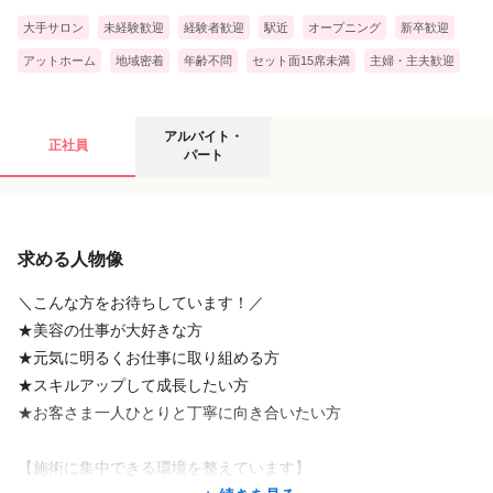
おすすめ②：大手だからこそのキャリアステップ制度
大手サロン
未経験歓迎
経験者歓迎
駅近
オープニング
新卒歓迎
アシスタントからスタイリストはもちろん、トップスタイ
リスト、チーフ、そして店舗を統括するマネージャーまで。
アットホーム
地域密着
年齢不問
セット面15席未満
主婦・主夫歓迎
業界最大手ならではの明確なキャリアパスをご用意してい
ます。
役職に応じた「管理手当」も段階的にアップしていくた
アルバイト・パートの募集要項
アルバイト・
正社員
め、成長がそのまま確かな収入へと直結します♬
パート
おすすめ③：毎日を豊かにする、充実のスタッフ特典
給与
日々のお客さまへの接客だけでなく、スタッフ自身の暮ら
しや休日も大切にしてほしいから。
求める人物像
時給
1,100円
〜
1,350円
プラージュならではの手厚い特典を揃えています。
① サロン専売品などの商品割引特典あり！気になるアイテ
※週3日～、1日4h～OK（各店舗の状況により異なります)
＼こんな方をお待ちしています！／
ムや話題の商品を、お得なスタッフ価格で購入できます。
※昇給あり
★美容の仕事が大好きな方
② 自社の保養所を無料で利用可能！ 伊勢志摩（御座）や箱
※【美容師免許必須】
★元気に明るくお仕事に取り組める方
根といった、日本屈指のリゾート・温泉地にある保養所を無料で利用で
きます。
★スキルアップして成長したい方
休日のリフレッシュにぜひ活用してくださいね★
▼実際の勤務イメージ
★お客さま一人ひとりと丁寧に向き合いたい方
①扶養内で働きたいスタッフAさん ⇒ 週3日 × 1日4h 勤務
②仕事とプライベートを両立したいスタッフBさん ⇒ 週4日 × 1日
【施術に集中できる環境を整えています】
〜そのほかにも、安心して長く働ける豊富な制度が満載です〜
続きを見る