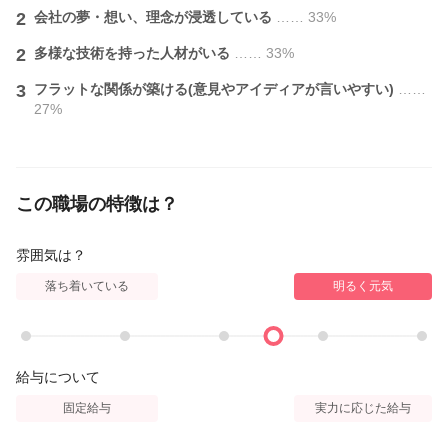
A.プラージュは指名制ではなく、来店されたお客様を順番に担当
2
会社の夢・想い、理念が浸透している
…… 33%
していきます！
幅広い年齢層のお客様との接客機会が多くあります♪
2
多様な技術を持った人材がいる
…… 33%
○●○●○●○●○●○●○
3
フラットな関係が築ける(意見やアイディアが言いやすい)
……
27%
理美容業界日本一のプラージュで、あなたの新しいスタートを応
援します！！
★未経験でも「やってみたい！」その気持ちを全力サポート！！
★ブランクがあっても安心して再スタートできる環境が整ってい
この職場の特徴は？
ます！！
雰囲気は？
トップクラスの給与・働きやすい環境で、一緒に輝ける未来をつ
落ち着いている
明るく元気
くりませんか？
どんな方でも大歓迎です♪
是非一度、お話しましょう！みなさまのお気軽なご応募を待って
給与について
います!
固定給与
実力に応じた給与