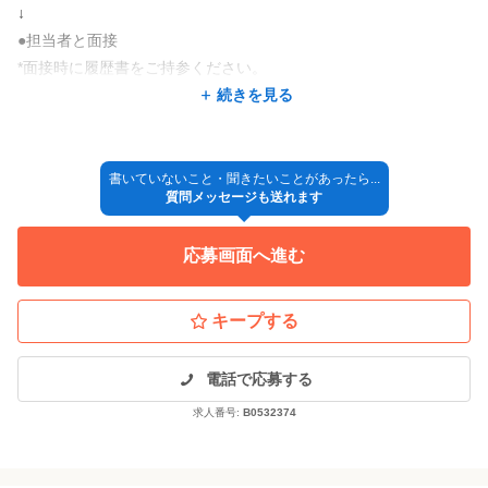
↓
いつでも視聴できる「動画マニュアル」をはじめ、お客さ
社会保険完備や定期健康診断など、大切なスタッフが長く安心し
まにより良い技術を提供するための「スキルアップ研修」など、
●担当者と面接
て働き続けられる制度が万全です。
あなたの成長に合わせた多様なカリキュラムを用意してい
*面接時に履歴書をご持参ください。
家族の転勤やUターンなど、ライフステージの変化による店舗間の
ます。
↓
続きを見る
続きを見る
異動にも柔軟に対応いたします。
過去には最大30名が参加したこともある大人気の研修。他
●採用決定
店舗のスタッフとも情報交換ができ、お互いに高め合える仲間が増える
また、スタッフの希望に応じたシフト調整や希望休の相談もOK！
↓
のも魅力です★
全国展開のグループならではの柔軟なシステムを活かし、会社を
特徴
◎入社
書いていないこと・聞きたいことがあったら...
辞めることなく着実にキャリアを積み上げていけます♬
おすすめ②：大手だからこそのキャリアステップ制度
質問メッセージも送れます
理容室と美容室、どちらも展開しているプラージュだからこそで
大手サロン
未経験歓迎
経験者歓迎
駅近
オープニング
新卒歓迎
アシスタントからスタイリストはもちろん、トップスタイ
*採用方法が変更となる場合もございますので、ご了承くださ
きる手厚いサポートで、あなたを全力で応援します！
リスト、チーフ、そして店舗を統括するマネージャーまで。
アットホーム
地域密着
年齢不問
セット面15席未満
主婦・主夫歓迎
応募画面へ進む
い！！！
業界最大手ならではの明確なキャリアパスをご用意してい
ます。
○●○よくある質問○●○
役職に応じた「管理手当」も段階的にアップしていくた
キープする
Q.ブランクがありますが応募できますか?
め、成長がそのまま確かな収入へと直結します♬
[応募受付日時]
A.大丈夫です。できることからお仕事をお任せいたします。
平日9時～17時
多くのお客様と関わることができ、レッスンや先輩スタッフから
電話で応募する
おすすめ③：毎日を豊かにする、充実のスタッフ特典
※土・日・祝日などの休日にご応募頂いた場合は、ご連絡が休み
日々のお客さまへの接客だけでなく、スタッフ自身の暮ら
のフォローもありますので
求人番号:
B0532374
明けとなります。
しや休日も大切にしてほしいから。
毎日のお仕事の中で自然に技術を取り戻せます♪
プラージュならではの手厚い特典を揃えています。
① サロン専売品などの商品割引特典あり！気になるアイテ
Q.他店舗への応援や、転勤はありますか?