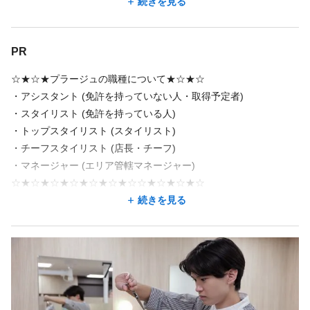
6h 勤務
当社ではデジタル・IT化を積極的に推進中！
続きを見る
・残業ほぼ無し（自分の時間をしっかりキープ♪）
・ノルマ無し（プレッシャーなく自分らしく働けます）
③バリバリ週5日で働きたいスタッフCさん ⇒ 週5日 × 1日8h 勤務
無駄な事務作業を減らし、スタイリストが「目の前のお客さまと
・制服あり
まずはお気軽にご相談下さい！
技術」に100%集中できる環境づくりを行っています♪
店舗名・勤務地
・交通費規定支給
PR
・昇給あり
美容プラージュ 大河原店
【応募資格】
・社会保険完備
☆★☆★プラージュの職種について★☆★☆
宮城県 柴田郡大河原町 新東27-1
・要美容師免許
・健康診断あり
・アシスタント (免許を持っていない人・取得予定者)
・産休・育休制度あり（ライフステージが変わっても安心！）
大河原駅
・ブランクのある方も大歓迎！
・スタイリスト (免許を持っている人)
・休日出勤手当あり（100%手当を支給）
・60歳定年制（65歳までの再雇用制度あり。長く安定して働けま
・トップスタイリスト (スタイリスト)
・資格取得支援制度が充実！
す）
地図を見る
新規理美容師資格や、Wライセンスの取得を応援。
・チーフスタイリスト (店⻑・チーフ)
必要な学費は会社が補助します！（※規定あり）
・マネージャー (エリア管轄マネージャー)
地図アプリで見る
☆★☆★☆★☆★☆★☆★☆☆★☆★☆★☆
続きを見る
＼ 33年連続売上No.1の『プラージュ』で「あなたらしさ」を築こ
勤務地が希望に合わなくても、応募した後に相談できることが
う！ ／
あります。
あなたのスキルと経験を最大限に活かし、心から満足できるキャ
この求人の別店舗
リアを築きませんか？
美容プラージュ 南アルプス店 常永駅/小井川駅
『プラージュ』ではスタイリスト・アシスタントを積極採用中で