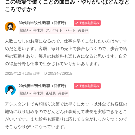
この職場で働くことの面白み・やりがいはどんなと
ころですか？
30代前半/女性/現職（回答時）
勤務確認済み
勤続1～3年未満
アルバイト・パート
美容師
人数こなしのお店になるので、仕事を早くこなしたい方はおすす
めだと思います。客層、毎月の売上で歩合もつくので、歩合で給
料の変動もあり、毎月のお給料も楽しみになると思います。自分
の得意分野も仕事で生かされてやりがいあります。
2025年12月13日回答 ID 20534-72931B
20代後半/男性/現職（回答時）
勤務確認済み
勤続1～3年未満
正社員
美容師
アシスタントでも頑張り次第では早くにカット以外全てお客様の
施術に取り組めるのでどんどん仕事覚えて成長を実感できるとこ
がいいです。また給料も頑張りに応じて歩合がしっかりつくので
そこもやりがいになっています。