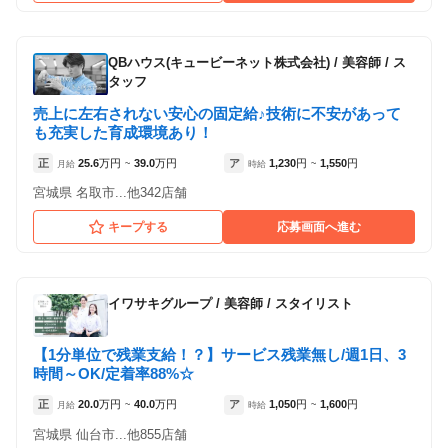
美容プラージュ 大河原店
QBハウス(キュービーネット株式会社)
/
美容師 / ス
タッフ
各店舗の特色（詳しい給与、一緒に働くスタッフ、サービスメニュー、客層
など）が見られます
売上に左右されない安心の固定給♪技術に不安があって
1
件の店舗
も充実した育成環境あり！
美容プラージュ 大河原店
正
25.6
万円
39.0
万円
ア
1,230
円
1,550
円
月給
~
時給
~
（宮城県柴田郡大河原町:大河原駅 ）
宮城県 名取市...他342店舗
キープする
応募画面へ進む
イワサキグループ
/
美容師 / スタイリスト
【1分単位で残業支給！？】サービス残業無し/週1日、3
時間～OK/定着率88%☆
正
20.0
万円
40.0
万円
ア
1,050
円
1,600
円
月給
~
時給
~
宮城県 仙台市...他855店舗