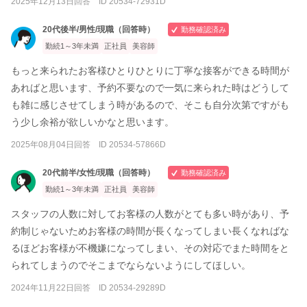
2025年12月13日回答 ID 20534-72931D
20代後半/男性/現職（回答時）
勤務確認済み
勤続1～3年未満
正社員
美容師
もっと来られたお客様ひとりひとりに丁寧な接客ができる時間が
あればと思います、予約不要なので一気に来られた時はどうして
も雑に感じさせてしまう時があるので、そこも自分次第ですがも
う少し余裕が欲しいかなと思います。
2025年08月04日回答 ID 20534-57866D
20代前半/女性/現職（回答時）
勤務確認済み
勤続1～3年未満
正社員
美容師
スタッフの人数に対してお客様の人数がとても多い時があり、予
約制じゃないためお客様の時間が長くなってしまい長くなればな
るほどお客様が不機嫌になってしまい、その対応でまた時間をと
られてしまうのでそこまでならないようにしてほしい。
2024年11月22日回答 ID 20534-29289D