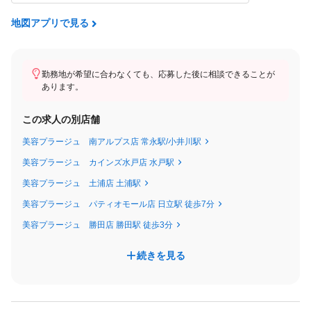
■⽉給例（各店舗の状況により異なります）
25⽇出社の場合
地図アプリで見る
・トップスタイリスト(20代 ⼊社4年)
⽉給59.7万円/固定給270,160円+特別⼿当258,840円+その他⼿当6
8,000円
勤務地が希望に合わなくても、応募した後に相談できることが
あります。
※売上特別⼿当とは店舗売上に応じて⽀給される⼿当です。
この求人の別店舗
※店舗により異なります。
※昇給あり
美容プラージュ 南アルプス店 常永駅/小井川駅
※【美容師免許必須】
美容プラージュ カインズ水戸店 水戸駅
※【正社員】60歳未満の⽅(定年60歳のため)
美容プラージュ 土浦店 土浦駅
美容プラージュ パティオモール店 日立駅 徒歩7分
〜プラージュの職種について～
美容プラージュ 勝田店 勝田駅 徒歩3分
・アシスタント（免許を持っていない人・取得予定者）
・スタイリスト（免許を持っている人）
続きを見る
・トップスタイリスト（スタイリスト）
・チーフスタイリスト（店⻑・チーフ）
・マネージャー（エリア管轄マネージャー）