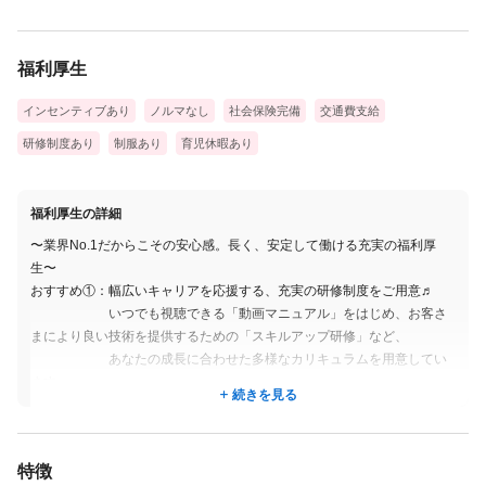
てるまでしっかり支えます♬
福利厚生
【頑張りは、どこよりも正当に評価】
あなたの経験や技術、効率的な施術への貢献度に応じて給与が決
インセンティブあり
ノルマなし
社会保険完備
交通費支給
定。さらに店舗の売上インセンティブもプラスされます！
研修制度あり
制服あり
育児休暇あり
努力がそのまま「確かな収入」と「明確なキャリア」に結びつく
環境です★
福利厚生の詳細
〜業界No.1だからこその安心感。長く、安定して働ける充実の福利厚
生〜
おすすめ①：幅広いキャリアを応援する、充実の研修制度をご用意♬
いつでも視聴できる「動画マニュアル」をはじめ、お客さ
まにより良い技術を提供するための「スキルアップ研修」など、
あなたの成長に合わせた多様なカリキュラムを用意してい
ます。
続きを見る
過去には最大30名が参加したこともある大人気の研修。他
店舗のスタッフとも情報交換ができ、お互いに高め合える仲間が増える
のも魅力です★
特徴