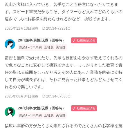
沢山お客様に入っていき、苦手なことも得意になったりできま
す。スピード重視だからこそ、タイマーなど入れてどのくらいの
速さで1人のお客様を終わらせれるかなど、挑戦できます。
2025年12月13日回答 ID 20534-72931C
20代後半/男性/現職（回答時）
勤務確認済み
勤続1～3年未満
正社員
美容師
講習も無料で受けれたり、先輩も技術面を余さず教えてくれるの
で色々なことに安心して挑戦できます。しっかりとした教育で責
任の取れる範囲をしっかり考えその人にあった業務を的確に支持
して自身が成長すれば、それに見合った仕事もどんどんさせてく
れるので楽しいです。
2025年08月04日回答 ID 20534-57866C
20代前半/女性/現職（回答時）
勤務確認済み
勤続1～3年未満
正社員
美容師
幅広い年齢の方がたくさん来店されるのでたくさんのお客様を施