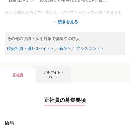
「残業ばかりで、自分の時間が削られている気がする...」
そんな悩みを抱えているなら、ぜひプラージュで一緒に働きまし
ょう。
続きを見る
当社には、他社を経験したスタイリストだからこそ驚く【高い給
与水準】と【無駄のない効率的なシステム】があります。
あなたが培ってきた経験とスキルを無駄にせず、最大限に活かせ
その他の役職・採用対象で募集中の求人
る環境がここにあります。
時短社員・週1~3バイト
／
新卒
／
アシスタント
※プラージュでは免許を持っていない方をアシスタント、持って
いる方をスタイリストとしております
免許をもっていない方やこれから取得予定の方はアシスタント求
アルバイト・
人をご覧ください★
正社員
パート
正社員の募集要項
給与