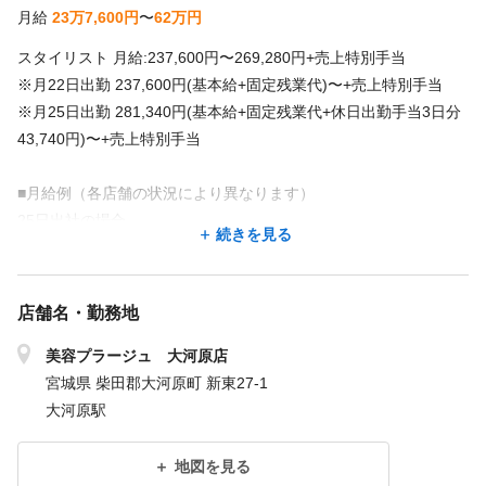
月給
23万7,600円
〜
62万円
スタイリスト ⽉給:237,600円〜269,280円+売上特別⼿当
※⽉22⽇出勤 237,600円(基本給+固定残業代)〜+売上特別⼿当
※⽉25⽇出勤 281,340円(基本給+固定残業代+休⽇出勤⼿当3⽇分
43,740円)〜+売上特別⼿当
■⽉給例（各店舗の状況により異なります）
25⽇出社の場合
続きを見る
・スタイリスト(20代 ⼊社4年)
⽉給45.3万円/固定給237,600円+特別⼿当111,400円+その他⼿当1
04,000円
店舗名・勤務地
トップスタイリスト ⽉給:270,160円〜299,200円+売上特別⼿当
美容プラージュ 大河原店
※⽉22⽇出勤 270,160円(基本給+固定残業代)〜+売上特別⼿当
宮城県 柴田郡大河原町 新東27-1
※⽉25⽇出勤 319,894円(基本給+固定残業代+休⽇出勤⼿当3⽇分
大河原駅
49,734円)〜+売上特別⼿当
地図を見る