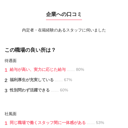
ムや話題の商品を、お得なスタッフ価格で購入できます。
A.お願いする場合もあります。
② 自社の保養所を無料で利用可能！ 伊勢志摩（御座）や箱
企業への口コミ
根といった、日本屈指のリゾート・温泉地にある保養所を無料で利用で
必ずスタッフさんの状況を考慮し、相談の上お願いしますので安
きます。
心して下さいね。
休日のリフレッシュにぜひ活用してくださいね★
また、全国に店舗がありますので、ご結婚・ご家族の転勤などに
内定者・在籍経験のあるスタッフに伺いました
よる移動にも柔軟に対応しています♪
〜そのほかにも、安心して長く働ける豊富な制度が満載です〜
この職場の良い所は？
Q.土日祝に休みを取ることはできますか?
・残業ほぼ無し（自分の時間をしっかりキープ♪）
・ノルマ無し（プレッシャーなく自分らしく働けます）
A.正社員の方は難しい状況ですが、学校行事・冠婚葬祭等は出来
待遇面
・制服あり
る限り優先的に考慮いたします。
・交通費規定支給
1
給与が⾼い、実力に応じた給与
…… 80%
パートは可能です。
・昇給あり
2
福利厚生が充実している
…… 67%
・社会保険完備
Q.歩合やノルマはありますか?
・健康診断あり
3
性別問わず活躍できる
…… 60%
・産休・育休制度あり（ライフステージが変わっても安心！）
A.店舗⽬標制なので個⼈ノルマは⼀切ありません！
・休日出勤手当あり（100%手当を支給）
また、店舗⽬標の達成で、給与とは別にスタッフ全員に歩合や
・資格取得支援制度が充実！
売上特別手当を⽀給いたします♪
新規理美容師資格や、Wライセンスの取得を応援。
社風面
必要な学費は会社が補助します！（※規定あり）
Q.お客様からの指名はありますか?
1
同じ職場で働くスタッフ間に一体感がある
…… 53%