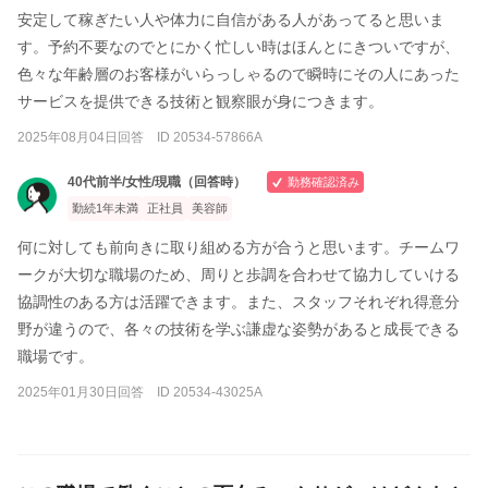
安定して稼ぎたい人や体力に自信がある人があってると思いま
す。予約不要なのでとにかく忙しい時はほんとにきついですが、
色々な年齢層のお客様がいらっしゃるので瞬時にその人にあった
サービスを提供できる技術と観察眼が身につきます。
2025年08月04日回答 ID 20534-57866A
40代前半/女性/現職（回答時）
勤務確認済み
勤続1年未満
正社員
美容師
何に対しても前向きに取り組める方が合うと思います。チームワ
ークが大切な職場のため、周りと歩調を合わせて協力していける
協調性のある方は活躍できます。また、スタッフそれぞれ得意分
野が違うので、各々の技術を学ぶ謙虚な姿勢があると成長できる
職場です。
2025年01月30日回答 ID 20534-43025A