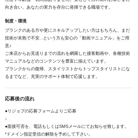
必要経験
免許取得直後の方は、先輩のサポートやシャンプーなど、でき
の前のお客さまと技術」に100%集中できる環境づくりを行ってい
向き合い、あなたの実力を存分に発揮できる職場です。
ることから一歩ずつ始められるので安心です。
ます♪
スタイリスト / ジュニアスタイリスト
担当を絞って効率的にお客さまに向き合うことで、技術のクオ
制度・環境
リティを維持しながら、テキパキと無駄のない動きが身につきま
★ブランクがある方も安心の充実した教育体制★
ブランクのある方や更にスキルアップしたい方はもちろん、まだ
す。
全国展開しているプラージュは研修制度も充実！
必要資格
技術が未熟で不安...という方も安心の「動画マニュアル」をご用
・いつでも見られる動画マニュアルや、各種スキルアップ研修が
東北・東海・近畿エリアでは定期的に、カットやカラーの講習や
意♪
美容師免許
充実。苦手なメニューがある方やブランクがある方も、自信を持
ステップアップ研修を開催しています。
ご来店からお見送りまでの流れを網羅した接客動画や、各種技術
てるまでしっかり支えます♬
全国各地から希望者が集まり、お互いに刺激し合いながら技術を
マニュアルなどのコンテンツを豊富に揃えています。
磨ける環境です。
ブランクからの復帰、スタイリストからトップスタイリストにな
福利厚生
【頑張りは、どこよりも正当に評価】
また、店舗のタブレットやスマホでいつでも視聴可能な専用動画
るまでなど、充実のサポート体制で応援します。
あなたの経験や技術、効率的な施術への貢献度に応じて給与が決
マニュアルも完備！
インセンティブあり
ノルマなし
社会保険完備
交通費支給
定。さらに店舗の売上インセンティブもプラスされます！
入店時の流れから施術のポイント、技術の向上を目指すスキルア
社員登用あり
研修制度あり
制服あり
努力がそのまま「確かな収入」と「明確なキャリア」に結びつく
応募後の流れ
ップ動画まで豊富に揃っているため、ブランクがある方の復習や
環境です★
技術の早期習得を強力にバックアップします。
●リジョブの応募フォームよりご応募
福利厚生の詳細
さらに資格取得支援制度もあり、美容師・理容師のWライセンス
↓
取得に挑戦することも可能です！
〜業界No.1だからこその安心感。長く、安定して働ける充実の福利厚
●面接可否を、電話もしくはSMSメールにてお知らせ致します。
生〜
*ドメイン指定受信の解除を予めして下さい。
おすすめ①：幅広いキャリアを応援する、充実の研修制度をご用意♬
★大手ならではの安心して働ける福利厚生★