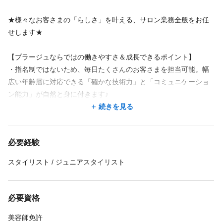
★様々なお客さまの「らしさ」を叶える、サロン業務全般をお任
せします★
【プラージュならではの働きやすさ＆成長できるポイント】
・指名制ではないため、毎日たくさんのお客さまを担当可能。幅
広い年齢層に対応できる「確かな技術力」と「コミュニケーショ
ン能力」が自然と身に付きます♪
カット、カラー、パーマ、ブローなど、チームで施術を分担す
続きを見る
るのがプラージュの特徴。まずはあなたができる施術からお任せ
します！
必要経験
免許取得直後の方は、先輩のサポートやシャンプーなど、でき
ることから一歩ずつ始められるので安心です。
スタイリスト / ジュニアスタイリスト
担当を絞って効率的にお客さまに向き合うことで、技術のクオ
リティを維持しながら、テキパキと無駄のない動きが身につきま
す。
必要資格
・いつでも見られる動画マニュアルや、各種スキルアップ研修が
美容師免許
充実。苦手なメニューがある方やブランクがある方も、自信を持