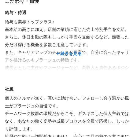
こだわり・自慢
ん！
休日
給与・待遇
プレッシャーを感じることなく、自分らしく働きながら、安定し
た高い収入を得られる安心のシステムです。
給与も業界トップクラス♪
シフト制 / 応相談
基本給の高さに加え、店舗の業績に応じた売上特別手当を支給。
売上目標は「店舗ごと」に掲げているため、個人で背負い込む必
さらに、休日出勤の際もしっかり手当を支給するなど、頑張った
要はありません。
分だけ稼げる機会を多数ご用意しています。
仕事内容
仲間と協力し合い、みんなで達成感を分かち合えるのがプラージ
また、キャリアアップのチャンスが豊富で、自分に合ったキャリ
続きを見る
ュの魅力です。
アを描けるのもプラージュの特徴です。
★様々なお客さまの「らしさ」を叶える、サロン業務全般をお任
成長とともに主任やマネージャーなど、高収入と責任あるポジシ
せします★
施術は効率的な【分担制】を採用。カット、カラー、パーマな
ョンも目指せます♪
ど、まずはあなたができるメニューから担当できます。
あなたの努力と技術が、どこよりも正当に報われる環境です。
【プラージュならではの働きやすさ＆成長できるポイント】
社風
苦手な施術がある方や、ブランクがある方も安心してスタートし
・指名制ではないため、毎日たくさんのお客さまを担当可能。幅
てください！
個人のノルマが無く、互いに助け合い、フォローし合う温かい風
広い年齢層に対応できる「確かな技術力」と「コミュニケーショ
土がプラージュの自慢です。
ン能力」が自然と身に付きます♪
～お客さまと向き合い続けるためのIT環境～
チームワーク抜群の環境だからこそ、ギスギスした個人主義では
カット、カラー、パーマ、ブローなど、チームで施術を分担す
続きを見る
店舗運営におけるカルテ管理や事務作業をデジタル・ペーパーレ
なく、あなたの働く姿勢や成長プロセスを全員で応援し、しっか
るのがプラージュの特徴。まずはあなたができる施術からお任せ
ス化することで、無駄な雑務を大幅にカット！
り評価します。
します！
面倒な書類仕事に時間を取られることなく、スタイリストが「目
社歴や年齢は一切関係ありません。安心して目の前のお客さまに