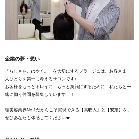
美容プラージュ カインズ水戸店 水戸駅
す！
美容プラージュ 土浦店 土浦駅
★ 業界No.1の『プラージュ』だからこそ叶えられる「あなたらし
美容プラージュ パティオモール店 日立駅 徒歩7分
さ」★
美容プラージュ 勝田店 勝田駅 徒歩3分
続きを見る
「高い技術力」と「高いリピート率・満足度」を誇るプラージ
ュであなたらしさを一緒に実現しましょう！
企業の夢・想い
～圧倒的な高収入～
「らしさを、はやく。」を大切にするプラージュは、お客さま一
他社を経験したあなたにこそ知ってほしい。
勤務時間
人ひとりを第一に考えるサロンです♪
プラージュの「高い給与水準」と「圧倒的な効率化」の凄さ。
お客様をもっとキレイに、もっと笑顔にするために、私たちと一
週3回
週4回
週5回
シフト制
これまでの経験・スキルを正当に評価する場、納得の収入。
緒に働く仲間を募集しています！！
08:30〜19:00
そして、残業はほぼなく、自分の時間も大切にできる毎日。
あなたが求めていた理想の働き方を、ここでスタートさせません
※店舗により異なる
理美容業界No.1だからこそ実現できる【高収入】と【安定】を、
か？
※4h～相談OK
ぜひあなたも体感してください★
※週3日～OK
～チームでの成功を全員で目指す～
スタッフ一人ひとりに負担をかけるようなノルマは一切ありませ