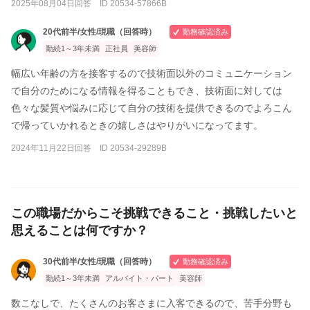
2025年08月04日回答 ID 20534-57866B
20代前半/女性/現職（回答時）
勤務確認済み
勤続1～3年未満
正社員
美容師
幅広い年齢の方を接客するので技術面以外のコミュニケーション
で自分のためになる情報を得ることもでき、技術面に対しては
色々な髪質や悩みに応じて自分の技術を提供できるのでよろこん
で帰っていかれるときの嬉しさはやりがいになってます。
2024年11月22日回答 ID 20534-29289B
この職場だからこそ挑戦できること・挑戦したいと
思えることは何ですか？
30代前半/女性/現職（回答時）
勤務確認済み
勤続1～3年未満
アルバイト・パート
美容師
数こなしで、たくさんのお客さまに入客できるので、苦手分野も