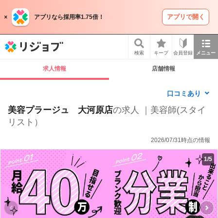
アプリで開く
アプリなら採用率1.75倍！
リジョブ
検索
キープ
会員登録
メニュー
求人情報
店舗情報
口コミあり
美容プラージュ 大河原店
の求人 ｜美容師(スタイ
リスト）
2026/07/31時点の情報
1
/
5
P