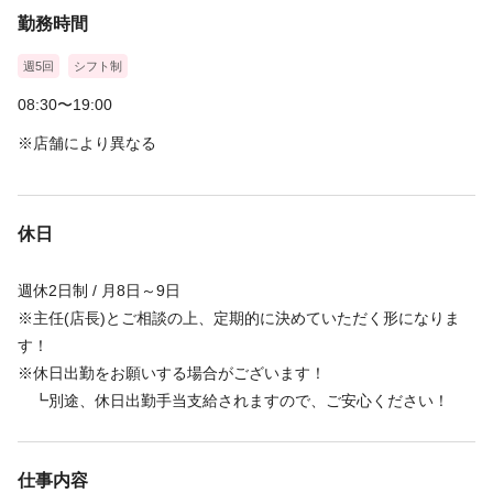
勤務時間
※免許未保持者・取得予定者はアシスタント求⼈をご覧下さい
週5回
シフト制
★☆★☆★☆★☆★☆★☆★☆★☆★☆★☆★
08:30〜19:00
◎給与は経験や能⼒により異なります︕
※店舗により異なる
店舗に配属後に技術テストがあり、
適切な給与設定をさせていただきますので、ご安⼼ください♬
◎売上特別⼿当・歩合は店舗売上に応じて⽀給します︕
店舗メンバーでのチームワークが⼤切です♬
休日
◎最低賃⾦を下回る場合は調整⼿当を⽀給いたします︕
是⾮、プラージュで"⼿取り給料"を実感してみて下さい︕
週休2日制 / 月8日～9日
☆★☆★☆★☆★☆★☆★☆★☆★☆
※主任(店長)とご相談の上、定期的に決めていただく形になりま
す！
※休日出勤をお願いする場合がございます！
┗別途、休日出勤手当支給されますので、ご安心ください！
仕事内容