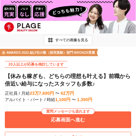
r
e
v
i
すべての画像を見る
o
u
AWARDS 2022 結び目の数（採用貢献）部門 BRONZE受賞
s
20人以上が応募を検討しています
【休みも稼ぎも、どちらの理想も叶える】前職から
倍近い給与になったスタッフも多数♪
正社員
/
月給
23
万
7,600
円
〜
62
万
円
アルバイト・パート
/
時給
1,100
円
〜
1,350
円
質問メッセージも送れます
応募画面へ進む