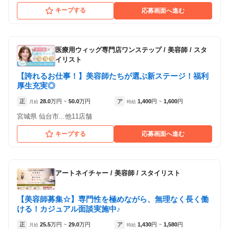
キープする
応募画面へ進む
医療用ウィッグ専門店ワンステップ
/
美容師 / スタ
イリスト
【誇れるお仕事！】美容師たちが選ぶ新ステージ！福利
厚生充実◎
正
28.0
万円
50.0
万円
ア
1,400
円
1,600
円
月給
~
時給
~
宮城県 仙台市...他11店舗
キープする
応募画面へ進む
アートネイチャー
/
美容師 / スタイリスト
【美容師募集☆】専門性を極めながら、無理なく長く働
ける！カジュアル面談実施中♪
正
25.5
万円
29.0
万円
ア
1,430
円
1,580
円
月給
~
時給
~