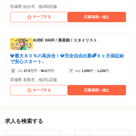
宮城県 仙台市...他200店舗
キープする
応募画面へ進む
AUBE HAIR
/
美容師 / スタイリスト
💎最大８０％の高歩合！💎完全自由出勤🌈６ヶ月保証給
で安心スタート♪
正
27.0
万円
90.0
万円
ア
1,050
円
1,226
円
月給
~
時給
~
宮城県 名取市...他251店舗
キープする
応募画面へ進む
求人を検索する