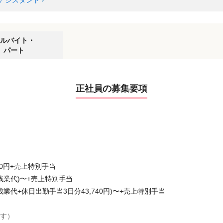
アシスタント
ルバイト・
パート
正社員の募集要項
280円+売上特別⼿当
固定残業代)〜+売上特別⼿当
定残業代+休⽇出勤⼿当3⽇分43,740円)〜+売上特別⼿当
ます）