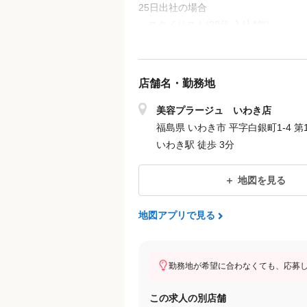
25⽇出社の場合
・スタイリスト(20代 ⼊社4年)
⽉給45.3万円/固定給237,600円+特別⼿
トップスタイリスト ⽉給:270,160円〜
店舗名・勤務地
※⽉22⽇出勤 270,160円(基本給+
※⽉25⽇出勤 319,894円(基本給+固
美容プラージュ いわき店
福島県 いわき市 平字白銀町1-4 第1
■⽉給例（各店舗の状況により異なり
いわき駅 徒歩 3分
25⽇出社の場合
・トップスタイリスト(20代 ⼊社4年)
地図を見る
⽉給59.7万円/固定給270,160円+特別⼿
地図アプリで見る
※売上特別⼿当とは店舗売上に応じて
※店舗により異なります。
※昇給あり
勤務地が希望に合わなくても、応募
※【美容師免許必須】
この求人の別店舗
※【正社員】60歳未満の⽅(定年60歳の