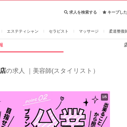
求人を検索する
キープし
エステティシャン
セラピスト
マッサージ
柔道整復
報
店
の求人 ｜美容師(スタイリスト）
1
/
5