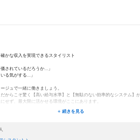
、確かな収入を実現できるスタイリスト
されているだろうか...」
る気がする...」
ラージュで一緒に働きましょう。
トだからこそ驚く【高い給与水準】と【無駄のない効率的なシステム】
駄にせず、最大限に活かせる環境がここにあります。
続きを見る
方をアシスタント、持っている方をスタイリストとしております
予定の方はアシスタント求人をご覧ください★
人