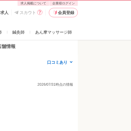
求人掲載について
企業様ログイン
た求人
スカウト
会員登録
師
鍼灸師
あん摩マッサージ師
店舗情報
口コミあり
2026/07/31時点の情報