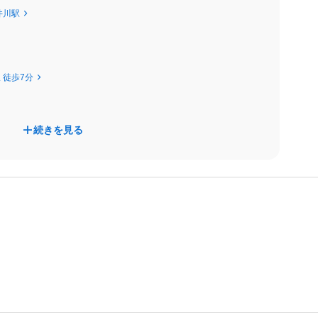
井川駅
人・取得予定者）
）
 徒歩7分
）
）
ャー）
続きを見る
タント求⼈をご覧下さい
☆★☆★
︕
ので、ご安⼼ください♬
じて⽀給します︕
です♬
⽀給いたします︕
感してみて下さい︕