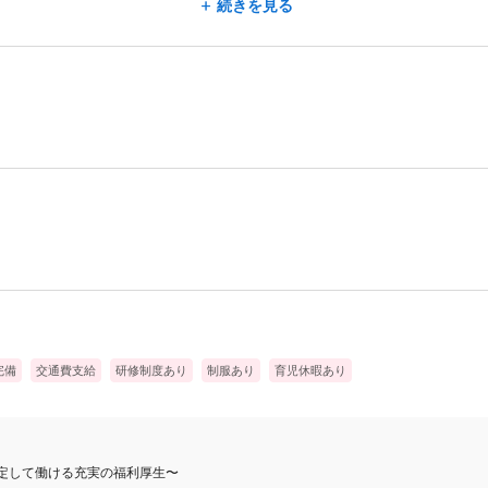
合うことで、技術のクオリティを維持しながら、テキパキと無駄のな
続きを見る
、各種スキルアップ研修が充実。苦手なメニューがある方やブランクが
の貢献度に応じて給与が決定。さらに店舗の売上インセンティブもプラ
確なキャリア」に結びつく環境です★
完備
交通費支給
研修制度あり
制服あり
育児休暇あり
安定して働ける充実の福利厚生〜