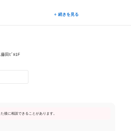
続きを見る
当111,400円+その他⼿当104,000円
299,200円+売上特別⼿当
固定残業代)〜+売上特別⼿当
定残業代+休⽇出勤⼿当3⽇分49,734円)〜+売上特別⼿当
藤田ﾋﾞﾙ1F
ます）
当258,840円+その他⼿当68,000円
⽀給される⼿当です。
した後に相談できることがあります。
ため)