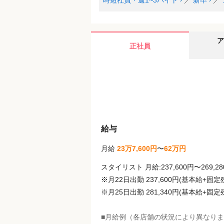
時短社員・週1~3バイト
／
新卒
／
ア
正社員
給与
月給
23万7,600円
〜
62万円
スタイリスト ⽉給:237,600円〜269,
※⽉22⽇出勤 237,600円(基本給+
※⽉25⽇出勤 281,340円(基本給+固
■⽉給例（各店舗の状況により異なり