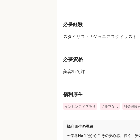
担当を絞って効率的にお客さまに向き
・いつでも見られる動画マニュアルや
えます♬
必要経験
【頑張りは、どこよりも正当に評価】
スタイリスト / ジュニアスタイリスト
あなたの経験や技術、効率的な施術へ
努力がそのまま「確かな収入」と「明
必要資格
美容師免許
福利厚生
インセンティブあり
ノルマなし
社会保険
福利厚生の詳細
〜業界No.1だからこその安心感。長く、