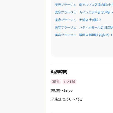
美容プラージュ 南アルプス店 常永駅/小
〜プラージュの職種について～
美容プラージュ カインズ水戸店 水戸駅
・アシスタント（免許を持っていない
美容プラージュ 土浦店 土浦駅
・スタイリスト（免許を持っている人
美容プラージュ パティオモール店 日立駅
・トップスタイリスト（スタイリスト
・チーフスタイリスト（店⻑・チーフ
美容プラージュ 勝田店 勝田駅 徒歩3分
・マネージャー（エリア管轄マネージ
※免許未保持者・取得予定者はアシス
★☆★☆★☆★☆★☆★☆★☆★☆★
勤務時間
◎給与は経験や能⼒により異なります
店舗に配属後に技術テストがあり、
週5回
シフト制
適切な給与設定をさせていただきます
08:30〜19:00
◎売上特別⼿当・歩合は店舗売上に応
店舗メンバーでのチームワークが⼤切
※店舗により異なる
◎最低賃⾦を下回る場合は調整⼿当を
是⾮、プラージュで"⼿取り給料"を実