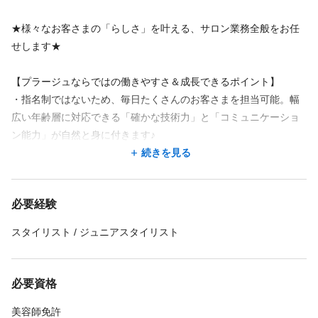
★様々なお客さまの「らしさ」を叶える、サロン業務全般をお任
せします★
【プラージュならではの働きやすさ＆成長できるポイント】
・指名制ではないため、毎日たくさんのお客さまを担当可能。幅
広い年齢層に対応できる「確かな技術力」と「コミュニケーショ
ン能力」が自然と身に付きます♪
カット、カラー、パーマ、ブローなど、チームで施術を分担す
続きを見る
るのがプラージュの特徴。まずはあなたができる施術からお任せ
します！
必要経験
免許取得直後の方は、先輩のサポートやシャンプーなど、でき
ることから一歩ずつ始められるので安心です。
スタイリスト / ジュニアスタイリスト
担当を絞って効率的にお客さまに向き合うことで、技術のクオ
リティを維持しながら、テキパキと無駄のない動きが身につきま
す。
必要資格
・いつでも見られる動画マニュアルや、各種スキルアップ研修が
美容師免許
充実。苦手なメニューがある方やブランクがある方も、自信を持