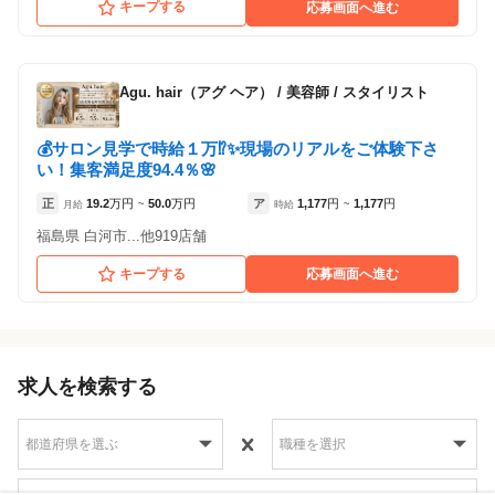
キープする
応募画面へ進む
Agu. hair（アグ ヘア）
/
美容師 / スタイリスト
💰サロン見学で時給１万⁉✨現場のリアルをご体験下さ
い！集客満足度94.4％🌸
正
19.2
万円
50.0
万円
ア
1,177
円
1,177
円
月給
~
時給
~
福島県 白河市...他919店舗
キープする
応募画面へ進む
求人を検索する