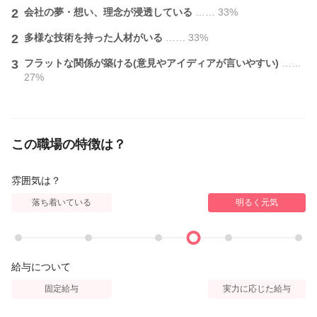
A.プラージュは指名制ではなく、来店されたお客様を順番に担当
2
会社の夢・想い、理念が浸透している
…… 33%
していきます！
幅広い年齢層のお客様との接客機会が多くあります♪
2
多様な技術を持った人材がいる
…… 33%
○●○●○●○●○●○●○
3
フラットな関係が築ける(意見やアイディアが言いやすい)
……
27%
理美容業界日本一のプラージュで、あなたの新しいスタートを応
援します！！
★未経験でも「やってみたい！」その気持ちを全力サポート！！
★ブランクがあっても安心して再スタートできる環境が整ってい
この職場の特徴は？
ます！！
雰囲気は？
トップクラスの給与・働きやすい環境で、一緒に輝ける未来をつ
落ち着いている
明るく元気
くりませんか？
どんな方でも大歓迎です♪
是非一度、お話しましょう！みなさまのお気軽なご応募を待って
給与について
います!
固定給与
実力に応じた給与