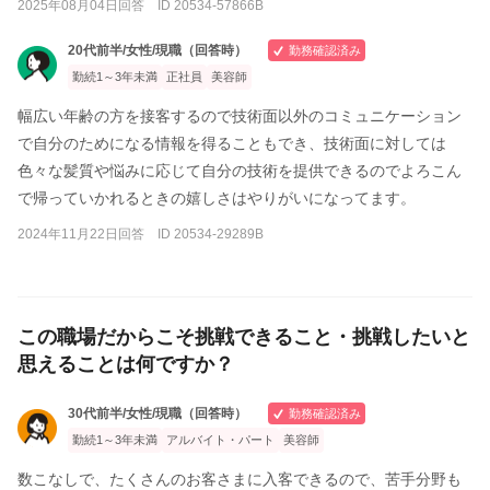
2025年08月04日回答 ID 20534-57866B
20代前半/女性/現職（回答時）
勤務確認済み
勤続1～3年未満
正社員
美容師
幅広い年齢の方を接客するので技術面以外のコミュニケーション
で自分のためになる情報を得ることもでき、技術面に対しては
色々な髪質や悩みに応じて自分の技術を提供できるのでよろこん
で帰っていかれるときの嬉しさはやりがいになってます。
2024年11月22日回答 ID 20534-29289B
この職場だからこそ挑戦できること・挑戦したいと
思えることは何ですか？
30代前半/女性/現職（回答時）
勤務確認済み
勤続1～3年未満
アルバイト・パート
美容師
数こなしで、たくさんのお客さまに入客できるので、苦手分野も