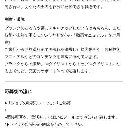
必要経験
免許取得直後の方は、先輩のサポートやシャンプーなど、でき
の前のお客さまと技術」に100%集中できる環境づくりを行ってい
向き合い、あなたの実力を存分に発揮できる職場です。
ることから一歩ずつ始められるので安心です。
ます♪
スタイリスト / ジュニアスタイリスト
担当を絞って効率的にお客さまに向き合うことで、技術のクオ
制度・環境
リティを維持しながら、テキパキと無駄のない動きが身につきま
★ブランクがある方も安心の充実した教育体制★
ブランクのある方や更にスキルアップしたい方はもちろん、まだ
す。
全国展開しているプラージュは研修制度も充実！
必要資格
技術が未熟で不安...という方も安心の「動画マニュアル」をご用
・いつでも見られる動画マニュアルや、各種スキルアップ研修が
東北・東海・近畿エリアでは定期的に、カットやカラーの講習や
意♪
美容師免許
充実。苦手なメニューがある方やブランクがある方も、自信を持
ステップアップ研修を開催しています。
ご来店からお見送りまでの流れを網羅した接客動画や、各種技術
てるまでしっかり支えます♬
全国各地から希望者が集まり、お互いに刺激し合いながら技術を
マニュアルなどのコンテンツを豊富に揃えています。
磨ける環境です。
ブランクからの復帰、スタイリストからトップスタイリストにな
福利厚生
【頑張りは、どこよりも正当に評価】
また、店舗のタブレットやスマホでいつでも視聴可能な専用動画
るまでなど、充実のサポート体制で応援します。
あなたの経験や技術、効率的な施術への貢献度に応じて給与が決
マニュアルも完備！
インセンティブあり
ノルマなし
社会保険完備
交通費支給
定。さらに店舗の売上インセンティブもプラスされます！
入店時の流れから施術のポイント、技術の向上を目指すスキルア
社員登用あり
研修制度あり
制服あり
努力がそのまま「確かな収入」と「明確なキャリア」に結びつく
応募後の流れ
ップ動画まで豊富に揃っているため、ブランクがある方の復習や
環境です★
技術の早期習得を強力にバックアップします。
●リジョブの応募フォームよりご応募
福利厚生の詳細
さらに資格取得支援制度もあり、美容師・理容師のWライセンス
↓
取得に挑戦することも可能です！
〜業界No.1だからこその安心感。長く、安定して働ける充実の福利厚
●面接可否を、電話もしくはSMSメールにてお知らせ致します。
生〜
*ドメイン指定受信の解除を予めして下さい。
おすすめ①：幅広いキャリアを応援する、充実の研修制度をご用意♬
★大手ならではの安心して働ける福利厚生★