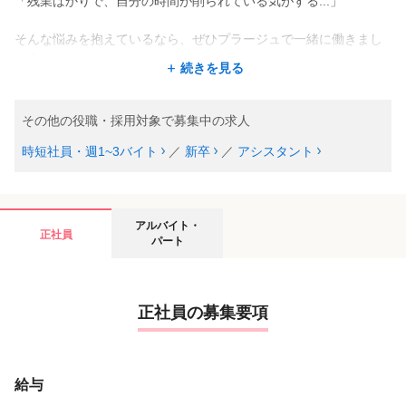
「残業ばかりで、自分の時間が削られている気がする...」
そんな悩みを抱えているなら、ぜひプラージュで一緒に働きまし
ょう。
続きを見る
当社には、他社を経験したスタイリストだからこそ驚く【高い給
与水準】と【無駄のない効率的なシステム】があります。
あなたが培ってきた経験とスキルを無駄にせず、最大限に活かせ
その他の役職・採用対象で募集中の求人
る環境がここにあります。
時短社員・週1~3バイト
／
新卒
／
アシスタント
※プラージュでは免許を持っていない方をアシスタント、持って
いる方をスタイリストとしております
免許をもっていない方やこれから取得予定の方はアシスタント求
アルバイト・
人をご覧ください★
正社員
パート
正社員の募集要項
給与