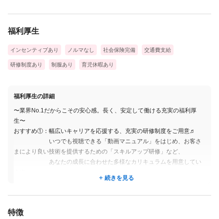
てるまでしっかり支えます♬
福利厚生
【頑張りは、どこよりも正当に評価】
あなたの経験や技術、効率的な施術への貢献度に応じて給与が決
インセンティブあり
ノルマなし
社会保険完備
交通費支給
定。さらに店舗の売上インセンティブもプラスされます！
研修制度あり
制服あり
育児休暇あり
努力がそのまま「確かな収入」と「明確なキャリア」に結びつく
環境です★
福利厚生の詳細
〜業界No.1だからこその安心感。長く、安定して働ける充実の福利厚
生〜
おすすめ①：幅広いキャリアを応援する、充実の研修制度をご用意♬
いつでも視聴できる「動画マニュアル」をはじめ、お客さ
まにより良い技術を提供するための「スキルアップ研修」など、
あなたの成長に合わせた多様なカリキュラムを用意してい
ます。
続きを見る
過去には最大30名が参加したこともある大人気の研修。他
店舗のスタッフとも情報交換ができ、お互いに高め合える仲間が増える
のも魅力です★
特徴