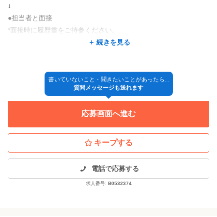
↓
いつでも視聴できる「動画マニュアル」をはじめ、お客さ
社会保険完備や定期健康診断など、大切なスタッフが長く安心し
まにより良い技術を提供するための「スキルアップ研修」など、
●担当者と面接
て働き続けられる制度が万全です。
あなたの成長に合わせた多様なカリキュラムを用意してい
*面接時に履歴書をご持参ください。
家族の転勤やUターンなど、ライフステージの変化による店舗間の
ます。
↓
続きを見る
続きを見る
異動にも柔軟に対応いたします。
過去には最大30名が参加したこともある大人気の研修。他
●採用決定
店舗のスタッフとも情報交換ができ、お互いに高め合える仲間が増える
また、スタッフの希望に応じたシフト調整や希望休の相談もOK！
↓
のも魅力です★
全国展開のグループならではの柔軟なシステムを活かし、会社を
特徴
◎入社
書いていないこと・聞きたいことがあったら...
辞めることなく着実にキャリアを積み上げていけます♬
おすすめ②：大手だからこそのキャリアステップ制度
質問メッセージも送れます
理容室と美容室、どちらも展開しているプラージュだからこそで
大手サロン
未経験歓迎
経験者歓迎
駅近
オープニング
新卒歓迎
アシスタントからスタイリストはもちろん、トップスタイ
*採用方法が変更となる場合もございますので、ご了承くださ
きる手厚いサポートで、あなたを全力で応援します！
リスト、チーフ、そして店舗を統括するマネージャーまで。
アットホーム
地域密着
年齢不問
セット面15席未満
主婦・主夫歓迎
応募画面へ進む
い！！！
業界最大手ならではの明確なキャリアパスをご用意してい
ます。
○●○よくある質問○●○
役職に応じた「管理手当」も段階的にアップしていくた
キープする
Q.ブランクがありますが応募できますか?
め、成長がそのまま確かな収入へと直結します♬
[応募受付日時]
A.大丈夫です。できることからお仕事をお任せいたします。
平日9時～17時
多くのお客様と関わることができ、レッスンや先輩スタッフから
電話で応募する
おすすめ③：毎日を豊かにする、充実のスタッフ特典
※土・日・祝日などの休日にご応募頂いた場合は、ご連絡が休み
日々のお客さまへの接客だけでなく、スタッフ自身の暮ら
のフォローもありますので
求人番号:
B0532374
明けとなります。
しや休日も大切にしてほしいから。
毎日のお仕事の中で自然に技術を取り戻せます♪
プラージュならではの手厚い特典を揃えています。
① サロン専売品などの商品割引特典あり！気になるアイテ
Q.他店舗への応援や、転勤はありますか?