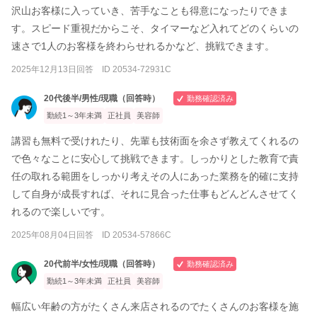
沢山お客様に入っていき、苦手なことも得意になったりできま
す。スピード重視だからこそ、タイマーなど入れてどのくらいの
速さで1人のお客様を終わらせれるかなど、挑戦できます。
2025年12月13日回答 ID 20534-72931C
20代後半/男性/現職（回答時）
勤務確認済み
勤続1～3年未満
正社員
美容師
講習も無料で受けれたり、先輩も技術面を余さず教えてくれるの
で色々なことに安心して挑戦できます。しっかりとした教育で責
任の取れる範囲をしっかり考えその人にあった業務を的確に支持
して自身が成長すれば、それに見合った仕事もどんどんさせてく
れるので楽しいです。
2025年08月04日回答 ID 20534-57866C
20代前半/女性/現職（回答時）
勤務確認済み
勤続1～3年未満
正社員
美容師
幅広い年齢の方がたくさん来店されるのでたくさんのお客様を施