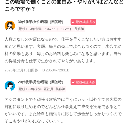
この職場で働くことの面白み・やりがいはどんなと
ころですか？
30代前半/女性/現職（回答時）
勤務確認済み
勤続1～3年未満
アルバイト・パート
美容師
人数こなしのお店になるので、仕事を早くこなしたい方はおすす
めだと思います。客層、毎月の売上で歩合もつくので、歩合で給
料の変動もあり、毎月のお給料も楽しみになると思います。自分
の得意分野も仕事で生かされてやりがいあります。
2025年12月13日回答 ID 20534-72931B
20代後半/男性/現職（回答時）
勤務確認済み
勤続1～3年未満
正社員
美容師
アシスタントでも頑張り次第では早くにカット以外全てお客様の
施術に取り組めるのでどんどん仕事覚えて成長を実感できるとこ
がいいです。また給料も頑張りに応じて歩合がしっかりつくので
そこもやりがいになっています。