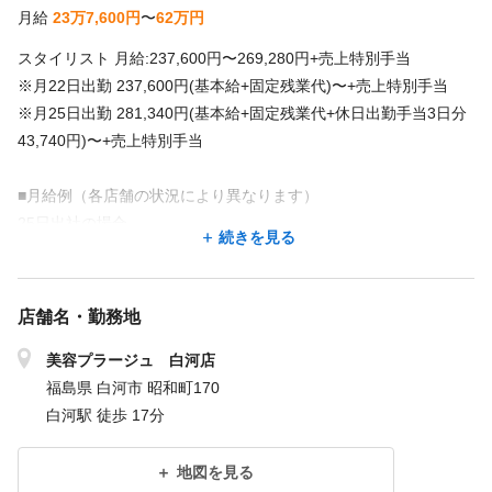
月給
23万7,600円
〜
62万円
スタイリスト ⽉給:237,600円〜269,280円+売上特別⼿当
※⽉22⽇出勤 237,600円(基本給+固定残業代)〜+売上特別⼿当
※⽉25⽇出勤 281,340円(基本給+固定残業代+休⽇出勤⼿当3⽇分
43,740円)〜+売上特別⼿当
■⽉給例（各店舗の状況により異なります）
25⽇出社の場合
続きを見る
・スタイリスト(20代 ⼊社4年)
⽉給45.3万円/固定給237,600円+特別⼿当111,400円+その他⼿当1
04,000円
店舗名・勤務地
トップスタイリスト ⽉給:270,160円〜299,200円+売上特別⼿当
美容プラージュ 白河店
※⽉22⽇出勤 270,160円(基本給+固定残業代)〜+売上特別⼿当
福島県 白河市 昭和町170
※⽉25⽇出勤 319,894円(基本給+固定残業代+休⽇出勤⼿当3⽇分
白河駅 徒歩 17分
49,734円)〜+売上特別⼿当
地図を見る