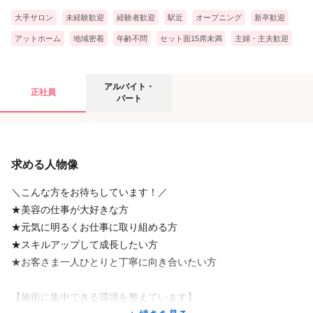
おすすめ②：大手だからこそのキャリアステップ制度
大手サロン
未経験歓迎
経験者歓迎
駅近
オープニング
新卒歓迎
アシスタントからスタイリストはもちろん、トップスタイ
リスト、チーフ、そして店舗を統括するマネージャーまで。
アットホーム
地域密着
年齢不問
セット面15席未満
主婦・主夫歓迎
業界最大手ならではの明確なキャリアパスをご用意してい
ます。
役職に応じた「管理手当」も段階的にアップしていくた
アルバイト・パートの募集要項
アルバイト・
正社員
め、成長がそのまま確かな収入へと直結します♬
パート
おすすめ③：毎日を豊かにする、充実のスタッフ特典
給与
日々のお客さまへの接客だけでなく、スタッフ自身の暮ら
しや休日も大切にしてほしいから。
求める人物像
時給
1,100円
〜
1,350円
プラージュならではの手厚い特典を揃えています。
① サロン専売品などの商品割引特典あり！気になるアイテ
※週3日～、1日4h～OK（各店舗の状況により異なります)
＼こんな方をお待ちしています！／
ムや話題の商品を、お得なスタッフ価格で購入できます。
※昇給あり
★美容の仕事が大好きな方
② 自社の保養所を無料で利用可能！ 伊勢志摩（御座）や箱
※【美容師免許必須】
★元気に明るくお仕事に取り組める方
根といった、日本屈指のリゾート・温泉地にある保養所を無料で利用で
きます。
★スキルアップして成長したい方
休日のリフレッシュにぜひ活用してくださいね★
▼実際の勤務イメージ
★お客さま一人ひとりと丁寧に向き合いたい方
①扶養内で働きたいスタッフAさん ⇒ 週3日 × 1日4h 勤務
②仕事とプライベートを両立したいスタッフBさん ⇒ 週4日 × 1日
【施術に集中できる環境を整えています】
〜そのほかにも、安心して長く働ける豊富な制度が満載です〜
続きを見る