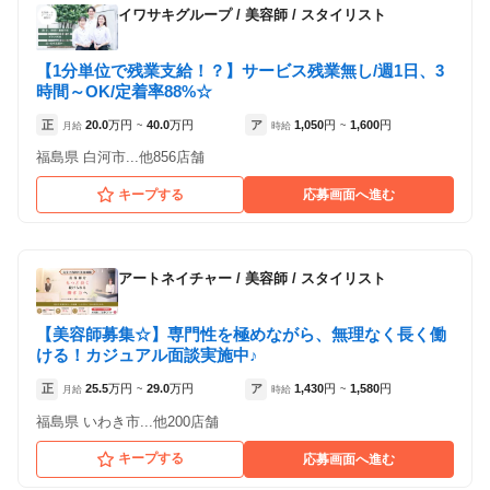
イワサキグループ
/
美容師 / スタイリスト
各店舗の特色（詳しい給与、一緒に働くスタッフ、サービスメニュー、客層
など）が見られます
【1分単位で残業支給！？】サービス残業無し/週1日、3
1
件の店舗
時間～OK/定着率88%☆
美容プラージュ 白河店
正
20.0
万円
40.0
万円
ア
1,050
円
1,600
円
月給
~
時給
~
（福島県白河市:白河駅 徒歩 17分 ）
福島県 白河市...他856店舗
キープする
応募画面へ進む
アートネイチャー
/
美容師 / スタイリスト
【美容師募集☆】専門性を極めながら、無理なく長く働
ける！カジュアル面談実施中♪
正
25.5
万円
29.0
万円
ア
1,430
円
1,580
円
月給
~
時給
~
福島県 いわき市...他200店舗
キープする
応募画面へ進む