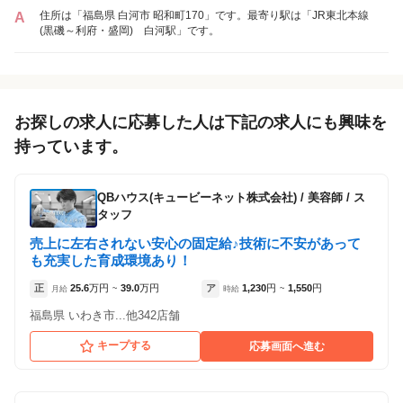
住所は「福島県 白河市 昭和町170」です。最寄り駅は「JR東北本線
A
美容プラージュ 白河店
(黒磯～利府・盛岡) 白河駅」です。
（福島県白河市:白河駅 徒歩 17分 ）
アルバイト・
正社員
「アルバイト・パート」を募集している店舗
パート
お探しの求人に応募した人は下記の求人にも興味を
持っています。
QBハウス(キュービーネット株式会社)
/
美容師 / ス
タッフ
売上に左右されない安心の固定給♪技術に不安があって
も充実した育成環境あり！
正
25.6
万円
39.0
万円
ア
1,230
円
1,550
円
月給
~
時給
~
福島県 いわき市...他342店舗
キープする
応募画面へ進む
美容プラージュ 白河店