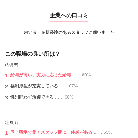
ムや話題の商品を、お得なスタッフ価格で購入できます。
A.お願いする場合もあります。
② 自社の保養所を無料で利用可能！ 伊勢志摩（御座）や箱
企業への口コミ
根といった、日本屈指のリゾート・温泉地にある保養所を無料で利用で
必ずスタッフさんの状況を考慮し、相談の上お願いしますので安
きます。
心して下さいね。
休日のリフレッシュにぜひ活用してくださいね★
また、全国に店舗がありますので、ご結婚・ご家族の転勤などに
内定者・在籍経験のあるスタッフに伺いました
よる移動にも柔軟に対応しています♪
〜そのほかにも、安心して長く働ける豊富な制度が満載です〜
この職場の良い所は？
Q.土日祝に休みを取ることはできますか?
・残業ほぼ無し（自分の時間をしっかりキープ♪）
・ノルマ無し（プレッシャーなく自分らしく働けます）
A.正社員の方は難しい状況ですが、学校行事・冠婚葬祭等は出来
待遇面
・制服あり
る限り優先的に考慮いたします。
・交通費規定支給
1
給与が⾼い、実力に応じた給与
…… 80%
パートは可能です。
・昇給あり
2
福利厚生が充実している
…… 67%
・社会保険完備
Q.歩合やノルマはありますか?
・健康診断あり
3
性別問わず活躍できる
…… 60%
・産休・育休制度あり（ライフステージが変わっても安心！）
A.店舗⽬標制なので個⼈ノルマは⼀切ありません！
・休日出勤手当あり（100%手当を支給）
また、店舗⽬標の達成で、給与とは別にスタッフ全員に歩合や
・資格取得支援制度が充実！
売上特別手当を⽀給いたします♪
新規理美容師資格や、Wライセンスの取得を応援。
社風面
必要な学費は会社が補助します！（※規定あり）
Q.お客様からの指名はありますか?
1
同じ職場で働くスタッフ間に一体感がある
…… 53%