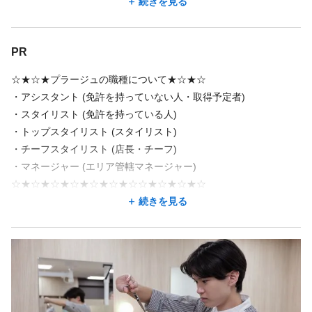
6h 勤務
当社ではデジタル・IT化を積極的に推進中！
続きを見る
・残業ほぼ無し（自分の時間をしっかりキープ♪）
・ノルマ無し（プレッシャーなく自分らしく働けます）
③バリバリ週5日で働きたいスタッフCさん ⇒ 週5日 × 1日8h 勤務
無駄な事務作業を減らし、スタイリストが「目の前のお客さまと
・制服あり
まずはお気軽にご相談下さい！
技術」に100%集中できる環境づくりを行っています♪
店舗名・勤務地
・交通費規定支給
PR
・昇給あり
美容プラージュ 白河店
【応募資格】
・社会保険完備
☆★☆★プラージュの職種について★☆★☆
福島県 白河市 昭和町170
・要美容師免許
・健康診断あり
・アシスタント (免許を持っていない人・取得予定者)
・産休・育休制度あり（ライフステージが変わっても安心！）
白河駅 徒歩 17分
・ブランクのある方も大歓迎！
・スタイリスト (免許を持っている人)
・休日出勤手当あり（100%手当を支給）
・60歳定年制（65歳までの再雇用制度あり。長く安定して働けま
・トップスタイリスト (スタイリスト)
・資格取得支援制度が充実！
す）
地図を見る
新規理美容師資格や、Wライセンスの取得を応援。
・チーフスタイリスト (店⻑・チーフ)
必要な学費は会社が補助します！（※規定あり）
・マネージャー (エリア管轄マネージャー)
地図アプリで見る
☆★☆★☆★☆★☆★☆★☆☆★☆★☆★☆
続きを見る
＼ 33年連続売上No.1の『プラージュ』で「あなたらしさ」を築こ
勤務地が希望に合わなくても、応募した後に相談できることが
う！ ／
あります。
あなたのスキルと経験を最大限に活かし、心から満足できるキャ
この求人の別店舗
リアを築きませんか？
美容プラージュ 南アルプス店 常永駅/小井川駅
『プラージュ』ではスタイリスト・アシスタントを積極採用中で