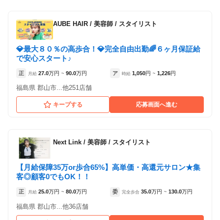
AUBE HAIR
/
美容師 / スタイリスト
💎最大８０％の高歩合！💎完全自由出勤🌈６ヶ月保証給
で安心スタート♪
正
27.0
万円
90.0
万円
ア
1,050
円
1,226
円
月給
~
時給
~
福島県 郡山市...他251店舗
キープする
応募画面へ進む
Next Link
/
美容師 / スタイリスト
【月給保障35万or歩合65%】高単価・高還元サロン★集
客◎顧客0でもOK！！
正
25.0
万円
80.0
万円
委
35.0
万円
130.0
万円
月給
~
完全歩合
~
福島県 郡山市...他36店舗