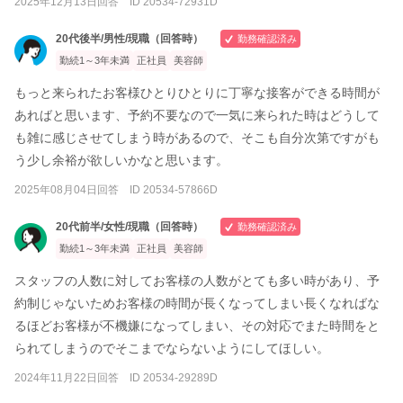
2025年12月13日回答 ID 20534-72931D
20代後半/男性/現職（回答時）
勤務確認済み
勤続1～3年未満
正社員
美容師
もっと来られたお客様ひとりひとりに丁寧な接客ができる時間が
あればと思います、予約不要なので一気に来られた時はどうして
も雑に感じさせてしまう時があるので、そこも自分次第ですがも
う少し余裕が欲しいかなと思います。
2025年08月04日回答 ID 20534-57866D
20代前半/女性/現職（回答時）
勤務確認済み
勤続1～3年未満
正社員
美容師
スタッフの人数に対してお客様の人数がとても多い時があり、予
約制じゃないためお客様の時間が長くなってしまい長くなればな
るほどお客様が不機嫌になってしまい、その対応でまた時間をと
られてしまうのでそこまでならないようにしてほしい。
2024年11月22日回答 ID 20534-29289D