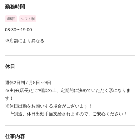
勤務時間
※免許未保持者・取得予定者はアシスタント求⼈をご覧下さい
週5回
シフト制
★☆★☆★☆★☆★☆★☆★☆★☆★☆★☆★
08:30〜19:00
◎給与は経験や能⼒により異なります︕
※店舗により異なる
店舗に配属後に技術テストがあり、
適切な給与設定をさせていただきますので、ご安⼼ください♬
◎売上特別⼿当・歩合は店舗売上に応じて⽀給します︕
店舗メンバーでのチームワークが⼤切です♬
休日
◎最低賃⾦を下回る場合は調整⼿当を⽀給いたします︕
是⾮、プラージュで"⼿取り給料"を実感してみて下さい︕
週休2日制 / 月8日～9日
☆★☆★☆★☆★☆★☆★☆★☆★☆
※主任(店長)とご相談の上、定期的に決めていただく形になりま
す！
※休日出勤をお願いする場合がございます！
┗別途、休日出勤手当支給されますので、ご安心ください！
仕事内容