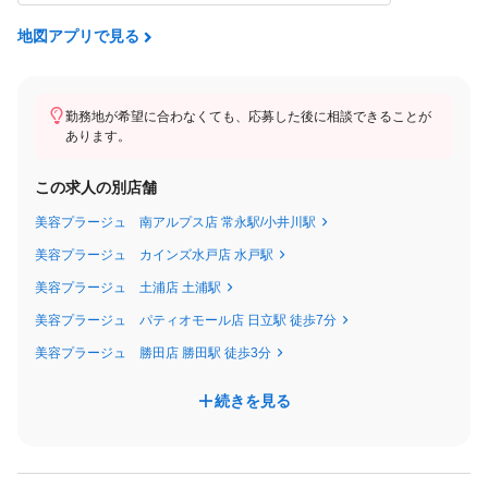
■⽉給例（各店舗の状況により異なります）
25⽇出社の場合
地図アプリで見る
・トップスタイリスト(20代 ⼊社4年)
⽉給59.7万円/固定給270,160円+特別⼿当258,840円+その他⼿当6
8,000円
勤務地が希望に合わなくても、応募した後に相談できることが
あります。
※売上特別⼿当とは店舗売上に応じて⽀給される⼿当です。
この求人の別店舗
※店舗により異なります。
※昇給あり
美容プラージュ 南アルプス店 常永駅/小井川駅
※【美容師免許必須】
美容プラージュ カインズ水戸店 水戸駅
※【正社員】60歳未満の⽅(定年60歳のため)
美容プラージュ 土浦店 土浦駅
美容プラージュ パティオモール店 日立駅 徒歩7分
〜プラージュの職種について～
美容プラージュ 勝田店 勝田駅 徒歩3分
・アシスタント（免許を持っていない人・取得予定者）
・スタイリスト（免許を持っている人）
続きを見る
・トップスタイリスト（スタイリスト）
・チーフスタイリスト（店⻑・チーフ）
・マネージャー（エリア管轄マネージャー）