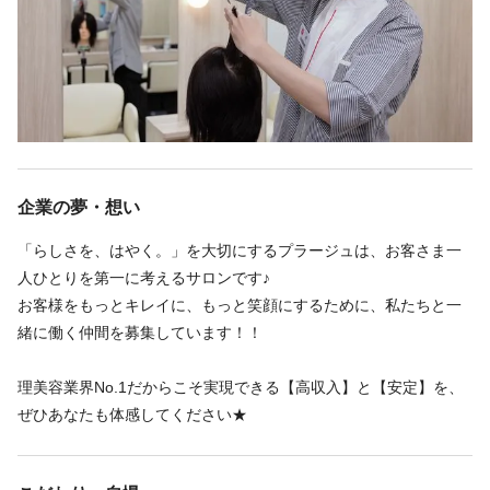
美容プラージュ カインズ水戸店 水戸駅
す！
美容プラージュ 土浦店 土浦駅
★ 業界No.1の『プラージュ』だからこそ叶えられる「あなたらし
美容プラージュ パティオモール店 日立駅 徒歩7分
さ」★
美容プラージュ 勝田店 勝田駅 徒歩3分
続きを見る
「高い技術力」と「高いリピート率・満足度」を誇るプラージ
ュであなたらしさを一緒に実現しましょう！
企業の夢・想い
～圧倒的な高収入～
「らしさを、はやく。」を大切にするプラージュは、お客さま一
他社を経験したあなたにこそ知ってほしい。
勤務時間
人ひとりを第一に考えるサロンです♪
プラージュの「高い給与水準」と「圧倒的な効率化」の凄さ。
お客様をもっとキレイに、もっと笑顔にするために、私たちと一
週3回
週4回
週5回
シフト制
これまでの経験・スキルを正当に評価する場、納得の収入。
緒に働く仲間を募集しています！！
08:30〜19:00
そして、残業はほぼなく、自分の時間も大切にできる毎日。
あなたが求めていた理想の働き方を、ここでスタートさせません
※店舗により異なる
理美容業界No.1だからこそ実現できる【高収入】と【安定】を、
か？
※4h～相談OK
ぜひあなたも体感してください★
※週3日～OK
～チームでの成功を全員で目指す～
スタッフ一人ひとりに負担をかけるようなノルマは一切ありませ