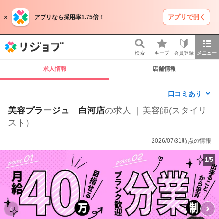
アプリで開く
アプリなら採用率1.75倍！
リジョブ
検索
キープ
会員登録
メニュー
求人情報
店舗情報
口コミあり
美容プラージュ 白河店
の求人 ｜美容師(スタイリ
スト）
2026/07/31時点の情報
1
/
5
P