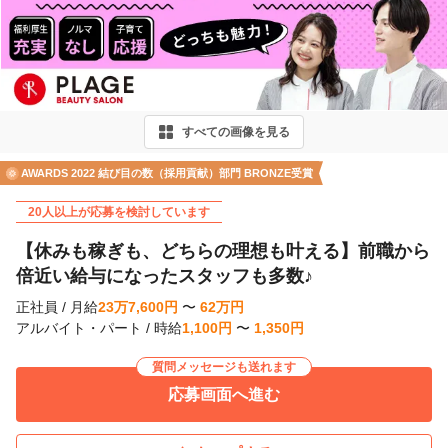
r
e
v
i
すべての画像を見る
o
u
AWARDS 2022 結び目の数（採用貢献）部門 BRONZE受賞
s
20人以上が応募を検討しています
【休みも稼ぎも、どちらの理想も叶える】前職から
倍近い給与になったスタッフも多数♪
正社員
/
月給
23
万
7,600
円
〜
62
万
円
アルバイト・パート
/
時給
1,100
円
〜
1,350
円
質問メッセージも送れます
応募画面へ進む