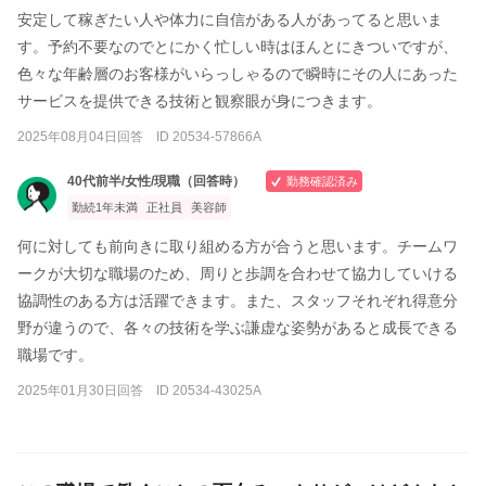
安定して稼ぎたい人や体力に自信がある人があってると思いま
す。予約不要なのでとにかく忙しい時はほんとにきついですが、
色々な年齢層のお客様がいらっしゃるので瞬時にその人にあった
サービスを提供できる技術と観察眼が身につきます。
2025年08月04日回答 ID 20534-57866A
40代前半/女性/現職（回答時）
勤務確認済み
勤続1年未満
正社員
美容師
何に対しても前向きに取り組める方が合うと思います。チームワ
ークが大切な職場のため、周りと歩調を合わせて協力していける
協調性のある方は活躍できます。また、スタッフそれぞれ得意分
野が違うので、各々の技術を学ぶ謙虚な姿勢があると成長できる
職場です。
2025年01月30日回答 ID 20534-43025A