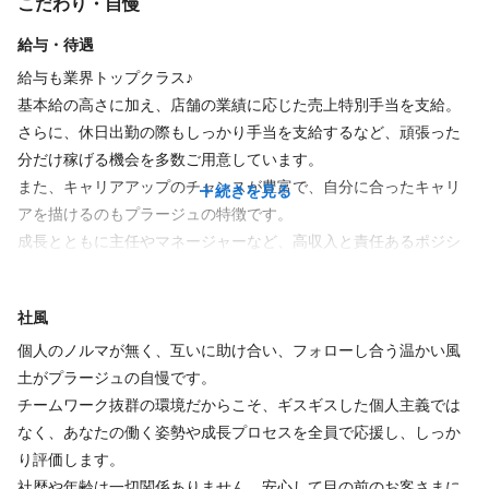
こだわり・自慢
ん！
休日
給与・待遇
プレッシャーを感じることなく、自分らしく働きながら、安定し
た高い収入を得られる安心のシステムです。
給与も業界トップクラス♪
シフト制 / 応相談
基本給の高さに加え、店舗の業績に応じた売上特別手当を支給。
売上目標は「店舗ごと」に掲げているため、個人で背負い込む必
さらに、休日出勤の際もしっかり手当を支給するなど、頑張った
要はありません。
分だけ稼げる機会を多数ご用意しています。
仕事内容
仲間と協力し合い、みんなで達成感を分かち合えるのがプラージ
また、キャリアアップのチャンスが豊富で、自分に合ったキャリ
続きを見る
ュの魅力です。
アを描けるのもプラージュの特徴です。
★様々なお客さまの「らしさ」を叶える、サロン業務全般をお任
成長とともに主任やマネージャーなど、高収入と責任あるポジシ
せします★
施術は効率的な【分担制】を採用。カット、カラー、パーマな
ョンも目指せます♪
ど、まずはあなたができるメニューから担当できます。
あなたの努力と技術が、どこよりも正当に報われる環境です。
【プラージュならではの働きやすさ＆成長できるポイント】
社風
苦手な施術がある方や、ブランクがある方も安心してスタートし
・指名制ではないため、毎日たくさんのお客さまを担当可能。幅
てください！
個人のノルマが無く、互いに助け合い、フォローし合う温かい風
広い年齢層に対応できる「確かな技術力」と「コミュニケーショ
土がプラージュの自慢です。
ン能力」が自然と身に付きます♪
～お客さまと向き合い続けるためのIT環境～
チームワーク抜群の環境だからこそ、ギスギスした個人主義では
カット、カラー、パーマ、ブローなど、チームで施術を分担す
続きを見る
店舗運営におけるカルテ管理や事務作業をデジタル・ペーパーレ
なく、あなたの働く姿勢や成長プロセスを全員で応援し、しっか
るのがプラージュの特徴。まずはあなたができる施術からお任せ
ス化することで、無駄な雑務を大幅にカット！
り評価します。
します！
面倒な書類仕事に時間を取られることなく、スタイリストが「目
社歴や年齢は一切関係ありません。安心して目の前のお客さまに