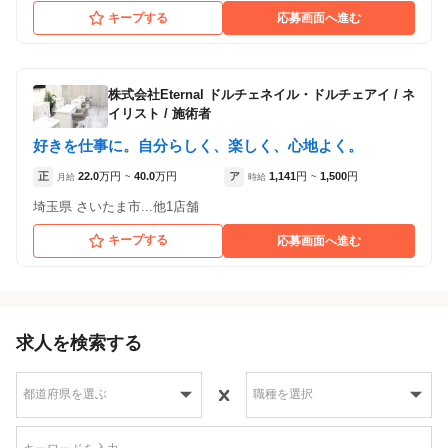
キープする
応募画面へ進む
株式会社Eternal ドルチェネイル・ドルチェアイ
/
ネ
イリスト / 施術者
好きを仕事に。自分らしく、楽しく、心地よく。
正
22.0
万円
40.0
万円
ア
1,141
円
1,500
円
月給
~
時給
~
埼玉県 さいたま市...他1店舗
キープする
応募画面へ進む
求人を検索する