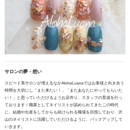
10:00〜19:00
10:00〜20:00／シフト制
10時ー20時 シフト制
休日
完全週休2日
日曜休み
シフト制
サロンの夢・想い
年末年始休み
スピード系サロンが増えるなかAlohaLuanaではお客様と向き合う
時間を大切にし「また来たい！」「またあなたにやってもらいた
仕事内容
い！」と思っていただけるようお店作り、スタッフの育成を行っ
ております！職業としてネイリストが認められてきたこの時代
バイオジェル
スカルプチュア
ジェルネイル
に、結婚や出産をしてからも続けられる職場を目指しており、沢
施術を中心とした接客業務♪
山のネイリストに活躍していただけるように、バックアップして
(ジェルネイル、スカルプチュアネイル、ハンドケア、フットケア
いきます。