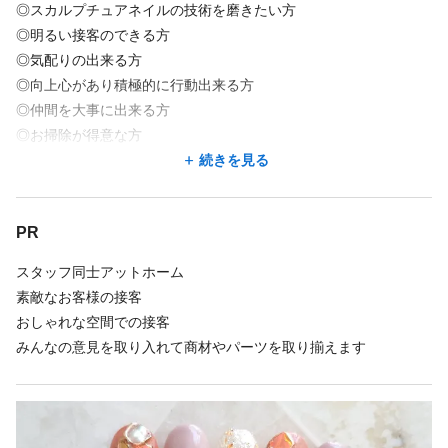
◎交通費支給
◎スカルプチュアネイルの技術を磨きたい方
◎明るい接客のできる方
＜試用期間あり＞ 1ヶ月 〜 3ヶ月 / 時給 1,050円 〜 1,500円
◎気配りの出来る方
◎向上心があり積極的に行動出来る方
◎仲間を大事に出来る方
店舗名・勤務地
◎お掃除が得意な方
nailsalon AlohaLuana
◎きれいな空間で働きたい方
続きを見る
埼玉県 さいたま市大宮区 大門町3-108-6
大宮駅 徒歩 7分
PR
資格保持者、実務経験者優遇
未経験者、スクール卒業見込みのかたも研修システムがあります
地図を見る
スタッフ同士アットホーム
ので安心してご応募くださいませ!
素敵なお客様の接客
(現在、未経験者のご応募は社員希望のみ)
地図アプリで見る
おしゃれな空間での接客
みんなの意見を取り入れて商材やパーツを取り揃えます
勤務時間
週4回
週5回
シフト制
時短勤務OK