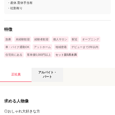
・産休.育休手当有
・社割有り
特徴
急募
未経験歓迎
経験者歓迎
個人サロン
駅近
オープニング
車・バイク通勤OK
アットホーム
地域密着
デビューまで2年以内
住宅街にある
客単価5,000円以上
セット面5席未満
アルバイト・パートの募集要項
アルバイト・
正社員
パート
給与
求める人物像
時給
1,050円
〜
1,500円
◎指名料全額バック
◎おしゃれ大好きな方