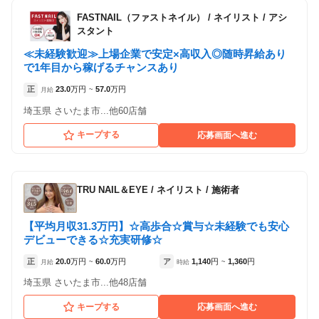
FASTNAIL（ファストネイル）
/
ネイリスト / アシ
スタント
≪未経験歓迎≫上場企業で安定×高収入◎随時昇給あり
で1年目から稼げるチャンスあり
正
23.0
万円
57.0
万円
月給
~
埼玉県 さいたま市...他60店舗
キープする
応募画面へ進む
TRU NAIL＆EYE
/
ネイリスト / 施術者
【平均月収31.3万円】☆高歩合☆賞与☆未経験でも安心
デビューできる☆充実研修☆
正
20.0
万円
60.0
万円
ア
1,140
円
1,360
円
月給
~
時給
~
埼玉県 さいたま市...他48店舗
キープする
応募画面へ進む