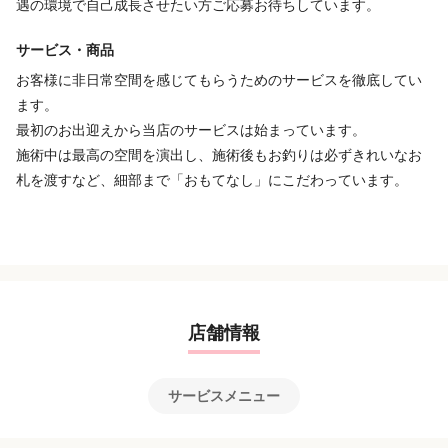
遇の環境で自己成長させたい方ご応募お待ちしています。
・社会保険完備
・交通費支給(15000円まで)
・正社員雇用制度有り
サービス・商品
・ボーナス有り
お客様に非日常空間を感じてもらうためのサービスを徹底してい
・研修制度有り
ます。
・エプロン貸し出し
最初のお出迎えから当店のサービスは始まっています。
・社割有り
施術中は最高の空間を演出し、施術後もお釣りは必ずきれいなお
札を渡すなど、細部まで「おもてなし」にこだわっています。
特徴
急募
未経験歓迎
経験者歓迎
個人サロン
駅近
車・バイク通勤OK
アットホーム
地域密着
デビューまで2年以内
住宅街にある
客単価5,000円以上
セット面5席未満
店舗情報
サービスメニュー