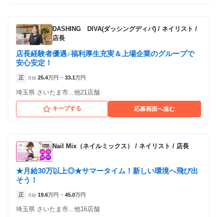
DASHING DIVA(ダッシングディバ)
/
ネイリスト /
店長
店長経験者優遇♪福利厚生充実＆上場企業のグループで
安心安定！
正
25.4
万円
33.1
万円
月給
~
埼玉県 さいたま市...他21店舗
キープする
応募画面へ進む
Nail Mix（ネイルミックス）
/
ネイリスト / 店長
★月給30万以上◎★サマータイム！新しい環境へ飛び出
そう！
正
19.6
万円
45.0
万円
月給
~
埼玉県 さいたま市...他16店舗