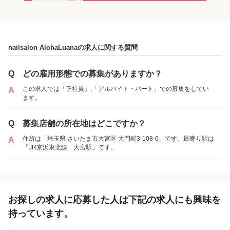
各店舗の特色（詳しい給与、一緒に働くスタッフ、サービスメニュー、客層
など）が見られます
nailsalon AlohaLuanaの求人に関する質問
1
件の店舗
nailsalon AlohaLuana
Q
どの雇用形態での募集がありますか？
（埼玉県さいたま市:大宮駅 徒歩 7分 ）
この求人では「正社員」,「アルバイト・パート」での募集をしてい
A
ます。
アルバイト・
正社員
「アルバイト・パート」を募集していた店舗
パート
Q
募集店舗の所在地はどこですか？
住所は「埼玉県 さいたま市大宮区 大門町3-108-6」です。最寄り駅は
A
「JR京浜東北線 大宮駅」です。
各店舗の特色（詳しい給与、一緒に働くスタッフ、サービスメニュー、客層
など）が見られます
1
件の店舗
nailsalon AlohaLuana
お探しの求人に応募した人は下記の求人にも興味を
（埼玉県さいたま市:大宮駅 徒歩 7分 ）
持っています。