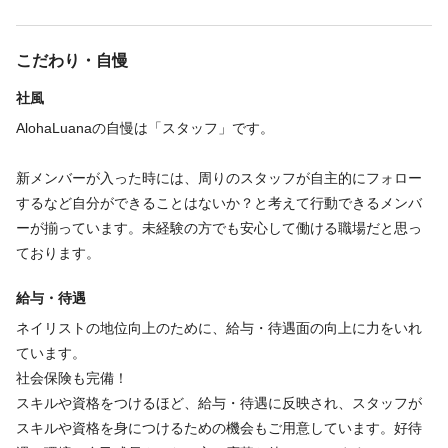
の施術)
リピーター多数の地域密着型サロンで、おしゃれなお客様のネイ
こだわり・自慢
ルを担当していただきます。おしゃれ大好きな方大歓迎！！
社風
AlohaLuanaの自慢は「スタッフ」です。
必要資格
新メンバーが入った時には、周りのスタッフが自主的にフォロー
JNECネイリスト検定（旧JNA） / JNAジェルネイル技能検定 / JN
するなど自分ができることはないか？と考えて行動できるメンバ
A認定講師 / 美容師免許
ーが揃っています。未経験の方でも安心して働ける職場だと思っ
ております。
福利厚生
給与・待遇
ネイリストの地位向上のために、給与・待遇面の向上に力をいれ
ボーナス・賞与あり
ノルマなし
社会保険完備
交通費支給
ています。
社員登用あり
研修制度あり
制服あり
育児休暇あり
社会保険も完備！
スキルや資格をつけるほど、給与・待遇に反映され、スタッフが
福利厚生の詳細
スキルや資格を身につけるための機会もご用意しています。好待