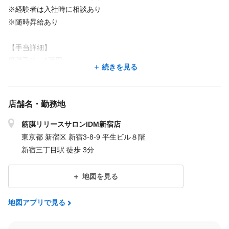
※経験者は入社時に相談あり
※随時昇給あり
【手当詳細】
役職手当 1万円～
続きを見る
職能手当 1万円～
個人能力手当 9千円～
店舗目標達成手当 1万円～
店舗名・勤務地
【給与例】
筋膜リリースサロンIDM新宿店
入社1年/未経験スタート
東京都 新宿区 新宿3-8-9 平生ビル８階
基本給25万円＋職能手当1万円＋個人能力手当3.5万円＋店舗目標
新宿三丁目駅 徒歩 3分
手当1万円＋交通費＝月給30.5万円
入社3年/経験3年
地図を見る
基本給25万円+役職手当3万円+個人能力手当4.5万円+店舗目標手
当4.2万円+交通費＝月給37.7万円
地図アプリで見る