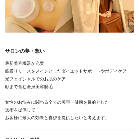
整します。(連休も可能です)
休日
未経験の試用期間でも1,200円スタート、経験者の場合は職務活動
サロンの夢・想い
内容により応相談させていただきます。
最新美容機器が充実
できる業務で随時昇給をできる仕組みにしています。
筋膜リリースをメインとしたダイエットサポートやボディケア
光フェイシャルでのお肌のケア
■インセンティブ制度あり
顔まで含む全身美容脱毛
■最低週３回勤務以上をお願いします
■交通費支給（20000円まで）
女性のお悩みに関わる全ての美容・健康を目的とした
続きを見る
技術を提供して
＜試用期間あり＞ 1ヶ月 〜 2ヶ月 / 時給 1,200円
お客様に最大の効果と喜びを提供したいと考えます。
仕事内容
フェイシャル
ブライダル
痩身エステ
オールハンドエステ