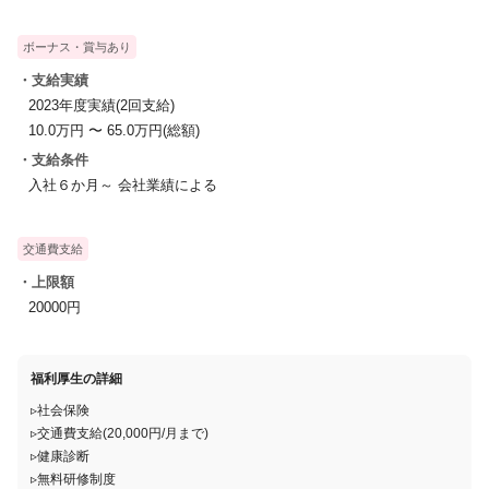
取得費用、年会員費用などは全て会社が負担。
ボーナス・賞与あり
働きながらスキルアップのための資格を取ることができます。
・支給実績
2023年度実績(2回支給)
10.0万円 〜 65.0万円(総額)
・支給条件
入社６か月～ 会社業績による
交通費支給
・上限額
20000円
福利厚生の詳細
▹社会保険
▹交通費支給(20,000円/月まで)
▹健康診断
▹無料研修制度