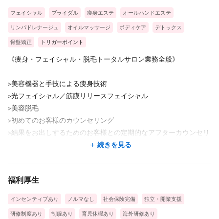
フェイシャル
ブライダル
痩身エステ
オールハンドエステ
リンパドレナージュ
オイルマッサージ
ボディケア
デトックス
骨盤矯正
トリガーポイント
《痩身・フェイシャル・脱毛トータルサロン業務全般》
▹美容機器と手技による痩身技術
▹光フェイシャル／筋膜リリースフェイシャル
▹美容脱毛
▹初めてのお客様のカウンセリング
▹結果をお出しするためのお客様との定期的なアフターカウンセリ
ング
続きを見る
スタッフ全員が日本能力開発推進協会にて取得できる資格を取得
福利厚生
することができます。
筋膜リリースセラピスト ボディメイキングインストラクターな
インセンティブあり
ノルマなし
社会保険完備
独立・開業支援
ど
研修制度あり
制服あり
育児休暇あり
海外研修あり
もしくはその他の美容や健康に関する資格を取得