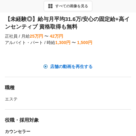
すべての画像を見る
o
u
【未経験◎】給与月平均31.6万/安心の固定給+高イ
ンセンティブ 資格取得も無料
s
正社員
/
月給
25
万
円
〜
42
万
円
アルバイト・パート
/
時給
1,300
円
〜
1,500
円
店舗の動画を再生する
職種
エステ
役職・採用対象
カウンセラー