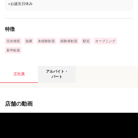
▹お誕生日休み
特徴
完全個室
急募
未経験歓迎
経験者歓迎
駅近
オープニング
新卒歓迎
アルバイト・パートの募集要項
アルバイト・
正社員
パート
給与
店舗の動画
時給
1,300円
〜
1,500円
時給 1,300円〜1,500円
未経験の試用期間でも1,300円スタート、経験者の場合は職務活動
内容により応相談させていただきます。