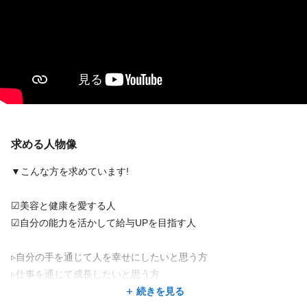
■インセンティブ制度あり
■能力給あり
■最低週3回勤務をお願いしています
続きを見る
■交通費支給20,000円/月
＜試用期間あり＞ 1ヶ月 〜 2ヶ月 / 時給 1,300円 〜 1,300円
店舗名・勤務地
＜試用期間あり＞ 2ヶ月 / 時給 1,300円
筋膜リリースサロンIDM新宿店
求める人物像
東京都 新宿区 新宿3-8-9 平生ビル８階
▼こんな方を求めています!
新宿三丁目駅 徒歩 3分
☑美容と健康を愛する人
地図を見る
☑自分の能力を活かして給与UPを目指す人
地図アプリで見る
▹自分の手を通じて人を幸せにしたいと思う方
▹仕事を通じて成長したいと思う方
▹多くの収入を得られるようになりたい方
続きを見る
勤務地が希望に合わなくても、応募した後に相談できることが