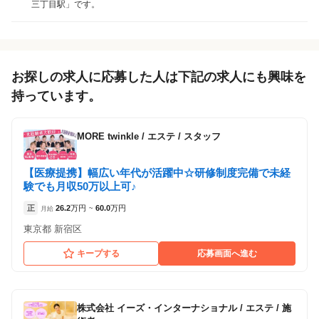
三丁目駅」です。
各店舗の特色（詳しい給与、一緒に働くスタッフ、サービスメニュー、客層
など）が見られます
1
件の店舗
筋膜リリースサロンIDM新宿店
（東京都新宿区:新宿三丁目駅 徒歩 3分 / 新宿駅
お探しの求人に応募した人は下記の求人にも興味を
徒歩 9分 ）
持っています。
MORE twinkle
/
エステ / スタッフ
【医療提携】幅広い年代が活躍中☆研修制度完備で未経
験でも月収50万以上可♪
正
26.2
万円
60.0
万円
月給
~
東京都 新宿区
キープする
応募画面へ進む
株式会社 イーズ・インターナショナル
/
エステ / 施