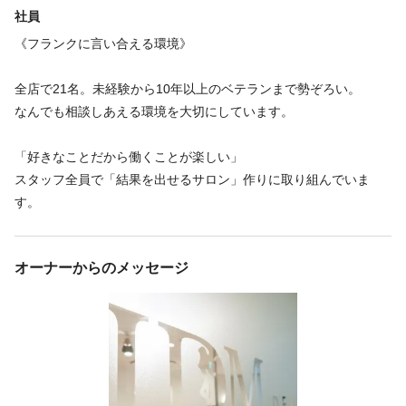
交通費支給
することができます。
社員
筋膜リリースセラピスト ボディメイキングインストラクターな
・上限額
《フランクに言い合える環境》
20000円
ど
取得費用、年会員費用などは全て会社が負担。
全店で21名。未経験から10年以上のベテランまで勢ぞろい。
働きながらスキルアップのための資格も取ることができます。
なんでも相談しあえる環境を大切にしています。
福利厚生の詳細
▹通勤交通費規定内支給(20,000円/月まで)
「好きなことだから働くことが楽しい」
▹昇格・昇給随時
スタッフ全員で「結果を出せるサロン」作りに取り組んでいま
▹制服貸与
す。
▹無料研修制度
▹社員割引
▹条件を満たしたら社会保険に加入できます
▹業績給あり
オーナーからのメッセージ
特徴
完全個室
急募
未経験歓迎
経験者歓迎
駅近
オープニング
新卒歓迎