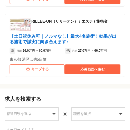
RILLEE-ON（リリーオン）
/
エステ / 施術者
【土日祝休み可｜ノルマなし】最大4名施術！効果が出
る施術で誠実に向き合えます♪
正
26.0
万円
60.0
万円
他
27.0
万円
60.0
万円
月給
~
月給
~
東京都 港区...他5店舗
キープする
応募画面へ進む
求人を検索する