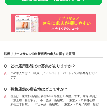
「正社員」を募集していた店舗
各店舗の特色（詳しい給与、一緒に働くスタッフ、サービスメニュー、客層
など）が見られます
筋膜リリースサロンIDM新宿店の求人に関する質問
1
件の店舗
筋膜リリースサロンIDM新宿店
Q
どの雇用形態での募集がありますか？
（東京都新宿区:新宿三丁目駅 徒歩 3分 / 新宿駅
この求人では「正社員」,「アルバイト・パート」での募集をしてい
A
徒歩 9分 ）
ます。
アルバイト・
Q
募集店舗の所在地はどこですか？
正社員
「アルバイト・パート」を募集していた店舗
パート
住所は「東京都 新宿区 新宿3-8-9 平生ビル８階」です。最寄り駅は
A
「京王線 新宿駅」,「小田急線 新宿駅」,「東京メトロ副都心線
新宿三丁目駅」,「JR山手線 新宿駅」,「東京メトロ丸ノ内線 新宿