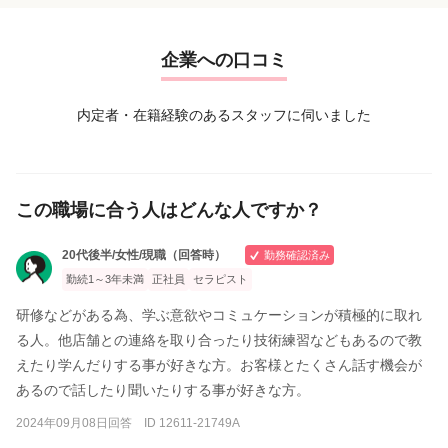
キャビテーション 20分 ¥8000
リンパドレナージュ 20分 ¥6000
骨盤美容整体 25分 ¥6000
企業への口コミ
● お体に合わせて組み合わせながら結果を出します
脚痩せコース70分 ¥13600
内定者・在籍経験のあるスタッフに伺いました
全身筋膜はがしコース 90分 ¥22100
小顔フェイシャル 60分 ¥13600
この職場に合う人はどんな人ですか？
20代後半/女性/現職（回答時）
勤務確認済み
勤続1～3年未満
正社員
セラピスト
研修などがある為、学ぶ意欲やコミュケーションが積極的に取れ
る人。他店舗との連絡を取り合ったり技術練習などもあるので教
えたり学んだりする事が好きな方。お客様とたくさん話す機会が
あるので話したり聞いたりする事が好きな方。
2024年09月08日回答 ID 12611-21749A