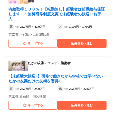
術者
有給取得１００％！【転勤無し】経験者は前職給与保証
します！！無料研修制度充実で未経験者の歓迎♪♪お手
入...
正
22.0
万円
42.0
万円
ア
1,100
円
1,700
円
月給
~
時給
~
東京都 千代田区...他20店舗
キープする
応募画面へ進む
たかの友梨
/
エステ / 施術者
【未経験大歓迎♪】研修で働きながら学校では学べない
たかの友梨だけの技術を習得♪
正
22.0
万円
24.0
万円
他
20.5
万円
22.5
万円
月給
~
月給
~
東京都 新宿区...他58店舗
キープする
応募画面へ進む