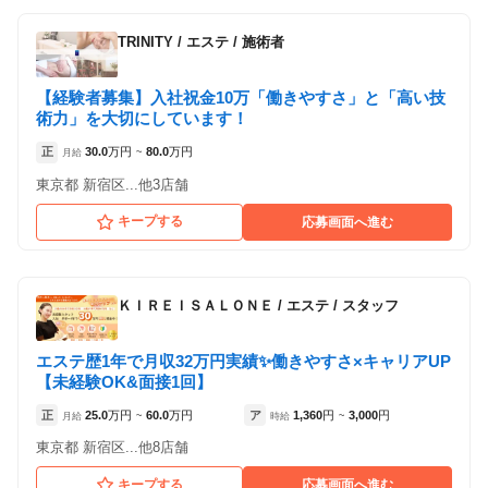
TRINITY
/
エステ / 施術者
【経験者募集】入社祝金10万「働きやすさ」と「高い技
術力」を大切にしています！
正
30.0
万円
80.0
万円
月給
~
東京都 新宿区...他3店舗
キープする
応募画面へ進む
ＫＩＲＥＩＳＡＬＯＮＥ
/
エステ / スタッフ
エステ歴1年で月収32万円実績✨働きやすさ×キャリアUP
【未経験OK&面接1回】
正
25.0
万円
60.0
万円
ア
1,360
円
3,000
円
月給
~
時給
~
東京都 新宿区...他8店舗
キープする
応募画面へ進む