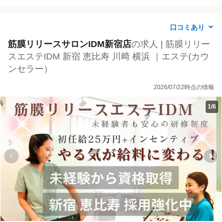
口コミあり
筋膜リリースサロンIDM新宿店
の求人 | 筋膜リリー
スエステIDM 新宿 恵比寿 川﨑 横浜 ｜エステ(カウ
ンセラー）
2026/07/22時点の情報
1
/
6
P
r
e
v
i