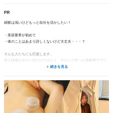
▹将来店長になったり独立・開業を考えている方
あります。
▹手に職をつけたい方
PR
この求人の別店舗
▹エステティシャン未経験者歓迎
筋膜リリースサロンIDM恵比寿店 恵比寿駅 徒歩4分/代官山駅 徒歩13分
経験は浅いけどもっと自分を活かしたい！
▹経験者エステティシャン歓迎
筋膜リリースサロンIDM横浜店 横浜駅 徒歩7分
▹サービス業・美容関係・介護職も大歓迎
・美容業界が初めて
筋膜リリースサロンIDM川崎駅前店 川崎駅 徒歩2分/京急川崎駅 徒歩3分
・体のことはあまり詳しくないけど大丈夫・・・？
そんな人たちにも応援します。
勤務時間
新人研修はサロン内だけではなく、サロンで作った研修用アプリ
で自宅でも学べます。
続きを見る
週3回
週4回
週5回
シフト制
時短勤務OK
11:00〜16:00／平日 4H～
将来自分で独立したい人も、サロン経営のノウハウを教えます。
11:00〜19:00／土日 4H～
楽しくしっかり学べて働ける環境を提供します。
18:00〜21:00／平日 4H～
11:00-21:00のうち（平日）4時間以上を基本としてますが、希望
は最大限考慮します。最低週3回勤務。
土日のどちらかは必須出勤ですが、それ以外はご希望を最大限調