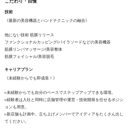
こだわり・自慢
リンパドレナージュ
オイルマッサージ
ボディケア
デトックス
技術
骨盤矯正
トリガーポイント
《最新の美容機器とハンドテクニックの融合》
《痩身・フェイシャルを中心としたサロン業務全般》
他にない技術 筋膜リリース
美容機器と手技による痩身技術の提供
ファンクショナルカッピング/パイラソードなどの美容機器
初めてのお客様のカウンセリング
筋膜リンパマッサージ/美容整体
結果をお出しするためのお客様との定期的なアフターカウンセリ
筋膜フェイシャル/美容脱毛
ング
・筋膜リリース
キャリアプラン
・超音波パラボラメルト
続きを見る
《未経験からでも即成長！》
・キャビテーション
・ハイフォーカス
▹未経験からでも自分のペースでステップアップできる環境。
福利厚生
・リンパマッサージ
▹経験者は入社と同時に店舗管理や運営・技術開発を任せるポジシ
・美容整体
ョンも用意。
インセンティブあり
ノルマなし
社会保険完備
独立・開業支援
・中周波EMS
▹新店舗も計画中。立ち上げメンバーでアイディアをたくさん出し
研修制度あり
制服あり
育児休暇あり
海外研修あり
・パーソナルストレッチ
てください。
スタッフ全員が日本能力開発推進協会にて取得できる資格を取得