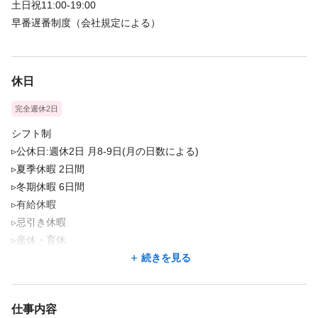
土日祝11:00-19:00
早番遅番制度（会社規定による）
休日
完全週休2日
シフト制
▹公休日:週休2日 月8-9日(月の日数による)
▹夏季休暇 2日間
▹冬期休暇 6日間
▹有給休暇
▹忌引き休暇
▹産休・育休
▹介護休暇
続きを見る
▹お誕生日休暇
仕事内容