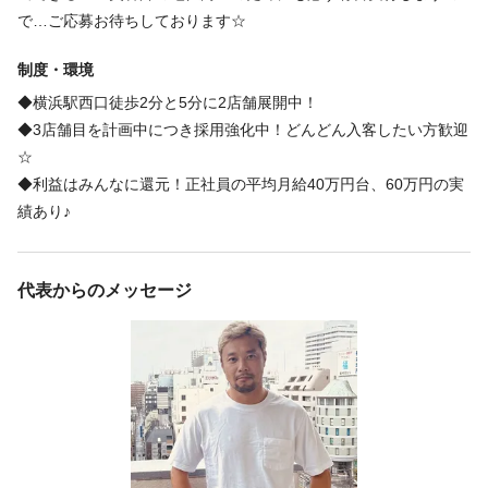
必要経験
で…ご応募お待ちしております☆
スタイリスト / ジュニアスタイリスト
制度・環境
◆横浜駅西口徒歩2分と5分に2店舗展開中！
必要資格
◆3店舗目を計画中につき採用強化中！どんどん入客したい方歓迎
☆
美容師免許
◆利益はみんなに還元！正社員の平均月給40万円台、60万円の実
績あり♪
福利厚生
代表からのメッセージ
インセンティブあり
交通費支給
社員登用あり
独立・開業支援
研修制度あり
福利厚生の詳細
＊雇用保険・労災
＊健康診断
＊社割