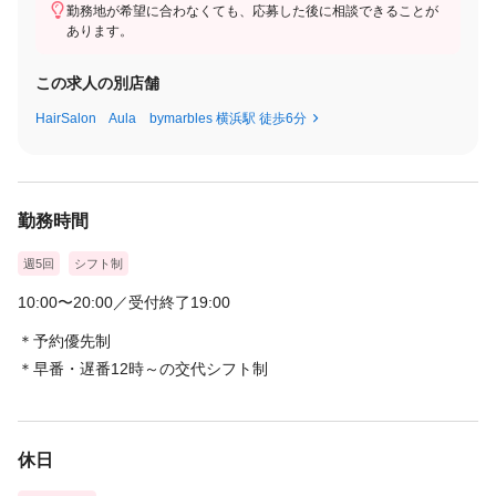
勤務地が希望に合わなくても、応募した後に相談できることが
＜試用期間あり＞ 〜 1ヶ月 / 月給 260,000円 〜 600,000円
あります。
この求人の別店舗
HairSalon Aula bymarbles 横浜駅 徒歩6分
勤務時間
週5回
シフト制
10:00〜20:00／受付終了19:00
＊予約優先制
＊早番・遅番12時～の交代シフト制
休日