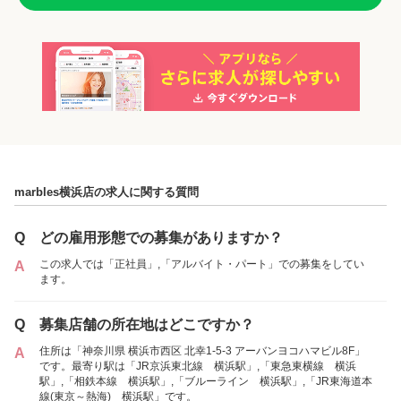
「正社員」を募集していた店舗
各店舗の特色（詳しい給与、一緒に働くスタッフ、サービスメニュー、客層
など）が見られます
marbles横浜店の求人に関する質問
1
件の店舗
marbles横浜店
Q
どの雇用形態での募集がありますか？
（神奈川県横浜市:横浜駅 徒歩 2分 ）
この求人では「正社員」,「アルバイト・パート」での募集をしてい
A
ます。
アルバイト・
正社員
「アルバイト・パート」を募集していた店舗
パート
Q
募集店舗の所在地はどこですか？
住所は「神奈川県 横浜市西区 北幸1-5-3 アーバンヨコハマビル8F」
A
です。最寄り駅は「JR京浜東北線 横浜駅」,「東急東横線 横浜
駅」,「相鉄本線 横浜駅」,「ブルーライン 横浜駅」,「JR東海道本
各店舗の特色（詳しい給与、一緒に働くスタッフ、サービスメニュー、客層
線(東京～熱海) 横浜駅」です。
など）が見られます