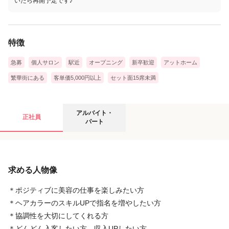
いたら再開予定です♪
特徴
急募
個人サロン
駅近
オープニング
新卒歓迎
アットホーム
繁華街にある
客単価5,000円以上
セット面15席未満
アルバイト・パートの募集要項
アルバイト・
正社員
パート
給与
求める人物像
時給
1,300円
〜
2,000円
◇時給1300円～＋手当＋交通費
＊ポジティブに美容の仕事を楽しみたい方
└歩合分を時給換算した場合、1500～2000円前後になります♪
＊ヘアカラーのスキルUPで指名を増やしたい方
＊協調性を大切にしてくれる方
［その他］
＊どんどん入客したい方、収入UPしたい方