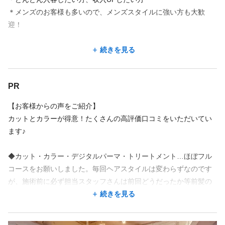
＊交通費は2万円まで支給
＊メンズのお客様も多いので、メンズスタイルに強い方も大歓
＊店販手当/10％
迎！
＊売上歩合/規定有
続きを見る
＊昇給
大型店やチェーン店も良いけど、自分には地域密着型の個人サロ
続きを見る
ンが合っているという方大歓迎！カウンセリング重視の丁寧な仕
扶養の範囲内で働きたいという相談もお受けしますが…せっかく
事がしたい方はぜひ^^
店舗名・勤務地
PR
なら、パートさんも歩合でしっかり稼いでください^^
marbles横浜店
＜試用期間あり＞ 〜 1ヶ月 / 時給 1,300円 〜 2,000円
【お客様からの声をご紹介】
神奈川県 横浜市西区 北幸1-5-3 アーバンヨコハマビル8F
カットとカラーが得意！たくさんの高評価口コミをいただいてい
横浜駅 徒歩 2分
ます♪
地図を見る
◆カット・カラー・デジタルパーマ・トリートメント…ほぼフル
コースをお願いしました。毎回ヘアスタイルは変わらずなのです
地図アプリで見る
が、施術前に必ず担当スタッフさんは前回どうだったか等前髪の
長さまで細かく丁寧なカウンセリングをして下さるのでこちらと
続きを見る
しても要望を伝えやすく、安定感がありお任せ出来ます。丁寧な
勤務地が希望に合わなくても、応募した後に相談できることが
カウンセリングをして下さるから仕上がりも完璧です。
あります。