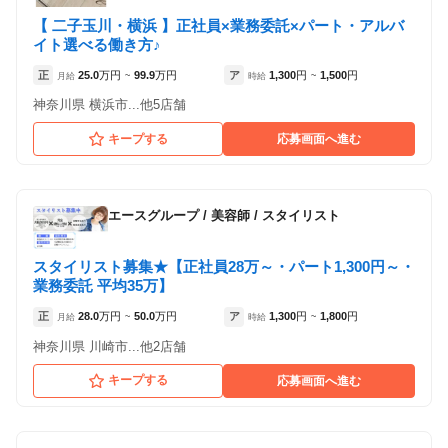
【 二子玉川・横浜 】正社員×業務委託×パート・アルバ
イト選べる働き方♪
正
25.0
万円
99.9
万円
ア
1,300
円
1,500
円
月給
~
時給
~
神奈川県 横浜市...他5店舗
キープする
応募画面へ進む
エースグループ
/
美容師 / スタイリスト
スタイリスト募集★【正社員28万～・パート1,300円～・
業務委託 平均35万】
正
28.0
万円
50.0
万円
ア
1,300
円
1,800
円
月給
~
時給
~
神奈川県 川崎市...他2店舗
キープする
応募画面へ進む