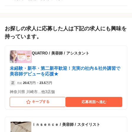
1
件の店舗
marbles横浜店
（神奈川県横浜市:横浜駅 徒歩 2分 ）
お探しの求人に応募した人は下記の求人にも興味を
持っています。
QUATRO
/
美容師 / アシスタント
未経験・新卒・第二新卒歓迎！充実の社内＆社外講習で
美容師デビューを応援★
正
20.6
万円
23.5
万円
月給
~
神奈川県 川崎市...他3店舗
キープする
応募画面へ進む
ｉｎｓｅｎｃｅ
/
美容師 / スタイリスト