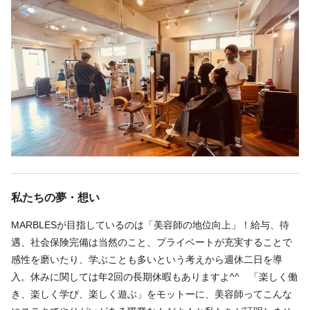
◆いつも理想どおりに仕上げてくれます。手際もよくめちゃめち
この求人の別店舗
ゃお勧めです。
HairSalon Aula bymarbles 横浜駅 徒歩6分
◆ミラクルおきました！いつも美容室に行っても気づかない家族
みんなが気づき、どこのお店？と聞くぐらい。私の望んだイメチ
ェンを叶えてくれて。こんなお店は今までなくて感謝！平日でも
勤務時間
お客さんが途絶えない人気店です。友人にオススメしました！
週3回
週4回
週5回
シフト制
時短勤務OK
◆ブリーチ使ってるとパーマを断られる事もあるが、相談しなが
10:00〜20:00／受付終了19:00
らパーマをしてもらいました。仕上がりも思ってた通りにいい感
＊予約優先制
私たちの夢・想い
じでカラーもいつもキレイに仕上げてくれます。
＊早番・遅番12時～の交代シフト制
＊朝から17時まで勤務可能な方歓迎！
MARBLESが目指しているのは「美容師の地位向上」！給与、待
（柔軟に対応するので、ご応募後まずはご相談ください）
遇、社会保険完備は当然のこと、プライベートが充実することで
感性を磨いたり、学ぶことも多いという考えから週休二日を導
入。休みに関しては年2回の長期休暇もありますよ^^ 「楽しく働
き、楽しく学び、楽しく遊ぶ」をモットーに、美容師ってこんな
休日