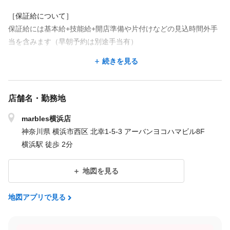
［保証給について］
保証給には基本給+技能給+開店準備や片付けなどの見込時間外手
当を含みます（早朝予約は別途手当有）
続きを見る
［その他］
＊売上歩合・店販手当/10％
＊交通費は3万円まで支給
店舗名・勤務地
└交通費不要な距離で一人暮らしは住宅手当に充当可
＊役職手当
marbles横浜店
＊指導手当
神奈川県 横浜市西区 北幸1-5-3 アーバンヨコハマビル8F
＊撮影手当
横浜駅 徒歩 2分
└広告に使用できる場合はモデル代補助として支給
＊昇給
地図を見る
平均月収40万円台、最高60万円の実績もあります☆経験や実績、
地図アプリで見る
能力により考慮＆交渉もOK。支給例や待遇など詳細は面談でお話
ししましょう！