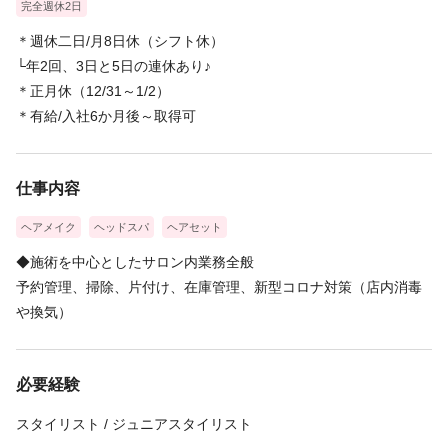
完全週休2日
＊週休二日/月8日休（シフト休）
└年2回、3日と5日の連休あり♪
＊正月休（12/31～1/2）
＊有給/入社6か月後～取得可
仕事内容
ヘアメイク
ヘッドスパ
ヘアセット
◆施術を中心としたサロン内業務全般
予約管理、掃除、片付け、在庫管理、新型コロナ対策（店内消毒
や換気）
必要経験
スタイリスト / ジュニアスタイリスト