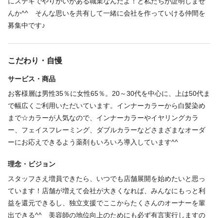
にステキでやりがいがある職業なんだよ！と私たちが証明しませ
完全週休2日
日曜休み
んか^^ そんな思いを共有して一緒に会社を作っていける仲間を
募集中です♪
＊週休二日/月8日休（シフト休）
└年2回、3日と5日の連休あり♪
＊正月休（12/31～1/2）
こだわり・自慢
＊週3～5日勤務できる方
☆土日、またはどちらかでも出勤いただけると助かりますが…ま
サービス・商品
ずはご応募後希望をお聞かせください
お客様層は男性35％に女性65％。20～30代を中心に、上は50代ま
で幅広くご利用いただいています。インナーカラーから白髪染め
まで☆カラーが人気なので、インナーカラーやイヤリングカラ
仕事内容
ー、フェイスフレーミング、ダブルカラーなどさまざまなオーダ
ーにお応えできるよう薬剤もいろいろ導入しています^^
ヘアメイク
ヘッドスパ
ヘアセット
◆施術を中心としたサロン内業務全般
理念・ビジョン
予約管理、掃除、片付け、在庫管理、新型コロナ対策（店内消毒
スタッフさえ増員できたら、いつでも店舗展開を始めたいと思っ
や換気）
ています！店舗が増えて会社が大きくなれば、みんなにもっと利
益を還元できるし、独立支援でここからたくさんのオーナーを輩
出できる^^ 美容師の地位向上のためにも必ず有言実行しますの