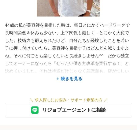
＊子育て応援（行事日は休みやすく配慮など）
＊食事、旅行など
└旅の実績は沖縄や熱海など（旅費は会社持ち）。新型コロナが落ち着
いたら再開予定です♪
44歳の私が美容師を目指した時は、毎日とにかくハードワークで
長時間労働＆休みも少ない、上下関係も厳しく…とにかく大変で
した。技術力も鍛えられたけど、自分たちが経験したことを若い
特徴
子に押し付けていたら…美容師を目指す子はどんどん減りますよ
ね。それに何ごとも楽しくないと長続きしません^^ だから独立
急募
駅近
オープニング
アットホーム
地域密着
繁華街にある
してオーナーになったら「ぜったい働き方改革を実行する！」と
客単価5,000円以上
主婦・主夫歓迎
決めていました。それは待遇だけじゃなく意識面も。店が忙しい
時は、私もシャンプーしたり、カラーを塗ったり積極的に手伝う
続きを見る
ようにしています^^ 先輩後輩関係なく、それこそオーナーだっ
て手が空いている時はヘルプするのが当たり前！忙しい時こそ、
＼
求人探しにお悩み・サポート希望の方
／
お互いさまの優しい気持ちで行動する社風が身についているの
で、人間関係と雰囲気の良さには自信がありますよ！こんな店な
リジョブエージェントに相談
ら笑顔で働けそうと思ったら…ぜひ一緒に働きましょう。