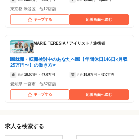
東京都 渋谷区...他12店舗
キープする
応募画面へ進む
MARIE TERESIA
/
アイリスト / 施術者
💌就職・転職検討中のあなたへ💌【年間休日146日×月収
25万円〜】の働き方⭐
正
18.0
万円
47.0
万円
契
18.0
万円
47.0
万円
月給
~
月給
~
愛知県 一宮市...他32店舗
キープする
応募画面へ進む
求人を検索する