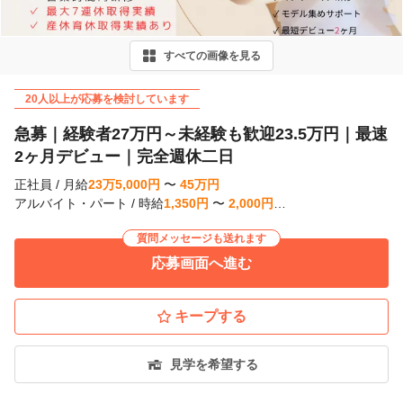
v
i
すべての画像を見る
o
u
20人以上が応募を検討しています
s
急募｜経験者27万円～未経験も歓迎23.5万円｜最速
2ヶ月デビュー｜完全週休二日
正社員
/
月給
23
万
5,000
円
〜
45
万
円
アルバイト・パート
/
時給
1,350
円
〜
2,000
円
…
質問メッセージも送れます
応募画面へ進む
キープする
見学を希望する