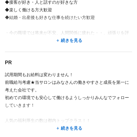
◆接客が好き・人と話すのが好きな方
店舗名・勤務地
◆楽しく働ける方大歓迎
店舗名・勤務地
◆結婚・出産後も好きな仕事を続けたい方歓迎
4
件の店舗
2
件の店舗
・今の職場では将来が不安、人間関係に疲れた・・、頑張りを評
ジェシカ 吉祥寺
価して欲しい方！！
続きを見る
東京都 武蔵野市 吉祥寺南町1-5-7 epicビル2階
ジェシカ 吉祥寺
・役職(店長・管理者)に興味ある方大歓迎!!
吉祥寺駅 徒歩 1分
東京都 武蔵野市 吉祥寺南町1-5-7 epicビル2階
【店長候補として入社の方月給30万円以上スタート！】
吉祥寺駅 徒歩 1分
ジェシカ荻窪
PR
東京都 杉並区 上荻1－8－11 興華飯店ビル3階
ジェシカ武蔵境
荻窪駅 徒歩 2分
東京都 武蔵野市 境２－２－２５ すきっぷプラザ2Ｆ
試用期間もお給料は変わりません！
◆経験者優遇(ブランクあっても大丈夫)
武蔵境駅 徒歩 2分
前職給与考慮★当サロンはみなさんの働きやすさと成長を第一に
ジェシカ武蔵境
・未経験者OK
考えた会社です。
東京都 武蔵野市 境２－２－２５ すきっぷプラザ2Ｆ
◆要美容師免許 ◆管理美容師歓迎
初めての環境でも安心して働けるようしっかりみんなでフォロー
武蔵境駅 徒歩 2分
◆アルバイト大歓迎！！勤務日数や時間は面接時応相談
勤務時間
していきます！
ジェシカ武蔵小金井
扶養内で働きたい方、1日3時間～週2日～OK！
週2回
週3回
週4回
週5回
週6回
週7回
シフト制
東京都 小金井市 本町1－9－8 花好ビル3階
人気の福利厚生の数は都内トップクラス！！
武蔵小金井駅 徒歩 3分
技術や接客など一からしっかりお教えします!
10:00〜21:00
↓
続きを見る
何も分からなくてOK! 最初は誰だって初心者。出来なくて当然で
土日祝休みOK
※土日祝もお休みとれます♪