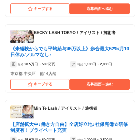
など）が見られます
など）が見られます
キープする
応募画面へ進む
4
2
件の店舗
件の店舗
ジェシカ 吉祥寺
ジェシカ 吉祥寺
（東京都武蔵野市:吉祥寺駅 徒歩 1分 ）
（東京都武蔵野市:吉祥寺駅 徒歩 1分 ）
BECKY LASH TOKYO
/
アイリスト / 施術者
ジェシカ荻窪
ジェシカ武蔵境
《未経験からでも平均給与45万以上》歩合最大52%/月10
（東京都杉並区:荻窪駅 徒歩 2分 ）
（東京都武蔵野市:武蔵境駅 徒歩 2分 ）
日休み/ノルマなし♪
正
20.5
万円
50.0
万円
ア
1,100
円
2,000
円
月給
~
時給
~
ジェシカ武蔵境
東京都 中央区...他14店舗
（東京都武蔵野市:武蔵境駅 徒歩 2分 ）
キープする
応募画面へ進む
ジェシカ武蔵小金井
（東京都小金井市:武蔵小金井駅 徒歩 3分 ）
Min Te Lash
/
アイリスト / 施術者
【店舗拡大中♪働き方自由】全店好立地♪社保完備☆研修
制度有！プライベート充実
正
25.0
万円
60.0
万円
ア
1,200
円
2,500
円
月給
~
時給
~