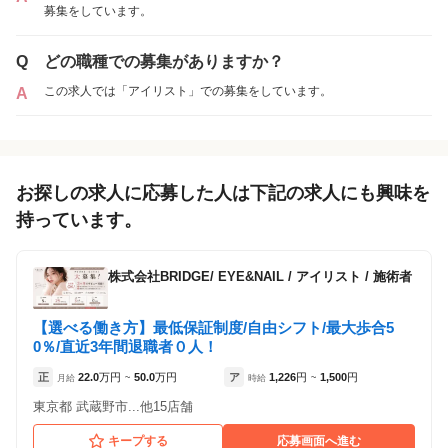
募集をしています。
Q
どの職種での募集がありますか？
この求人では「アイリスト」での募集をしています。
A
ジェシカ武蔵境
各店舗の特色（詳しい給与、一緒に働くスタッフ、サービスメニュー、客層
など）が見られます
お探しの求人に応募した人は下記の求人にも興味を
4
件の店舗
持っています。
ジェシカ 吉祥寺
（東京都武蔵野市:吉祥寺駅 徒歩 1分 ）
株式会社BRIDGE/ EYE&NAIL
/
アイリスト / 施術者
ジェシカ荻窪
【選べる働き方】最低保証制度/自由シフト/最大歩合5
（東京都杉並区:荻窪駅 徒歩 2分 ）
0％/直近3年間退職者０人！
正
22.0
万円
50.0
万円
ア
1,226
円
1,500
円
月給
~
時給
~
ジェシカ武蔵境
（東京都武蔵野市:武蔵境駅 徒歩 2分 ）
東京都 武蔵野市...他15店舗
キープする
応募画面へ進む