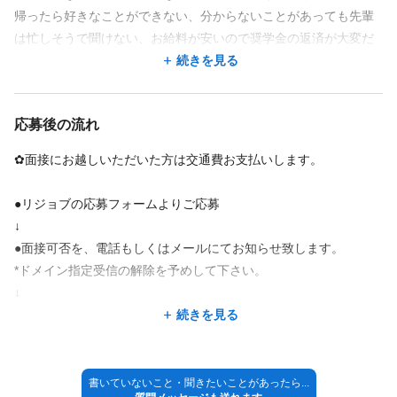
帰ったら好きなことができない、分からないことがあっても先輩
は忙しそうで聞けない、お給料が安いので奨学金の返済が大変だ
った、、、
続きを見る
だったらそれを全部改善しよう！これがきっかけで責任者になり
応募後の流れ
ました。
土日祝日も休み可能・連休も取って旅行に行ってほしい！！【5連
✿面接にお越しいただいた方は交通費お支払いします。
休や6連休取るスタッフも多数】
美容業だからできないことが多いを減らしたい、
●リジョブの応募フォームよりご応募
福利厚生もみんなが良い方向になるように都度見直しを行ってお
↓
ります。
●面接可否を、電話もしくはメールにてお知らせ致します。
*ドメイン指定受信の解除を予めして下さい。
ご縁があってジェシカに入社していただいたからには、長く働い
↓
てもらいたい、いづれかは託児所の併設や働いているスタッフの
●担当者と面接
続きを見る
こんなことやりたい！をさらに叶えられるような会社にしていき
↓
ます。
●採用決定
↓
書いていないこと・聞きたいことがあったら...
多くのお客様に愛されるサロンを目指しております。