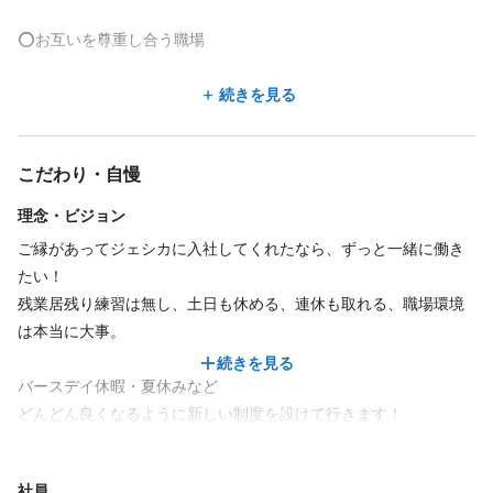
美容師免許
する事で、はじめて素晴らしいサロンを目指せると考えていま
⭕お互いを尊重し合う職場
す。
必要資格
しっかりコミュニケーションを取っていきます。
⭕困った時はすぐ相談できる環境
続きを見る
福利厚生
【経験者の方へお伝えしたい事】
美容師免許
社会保険完備 ・週休2日・もちろん連休希望も通ります！
ノルマなし
社員登用あり
制服あり
⭕定期面談あり
管理美容師支援はもちろんの事、資格取得支援をしっかり考えて
こだわり・自慢
おります。
福利厚生
●2016年に武蔵境に1号店OPEN●2020年7月吉祥寺店●2021年10月
福利厚生の詳細
理念・ビジョン
武蔵小金井店●2022年10月荻窪店
インセンティブあり
社会保険完備
寮完備
独立・開業支援
【未経験者の方へお伝えしたい事】
業務委託なので無し
ご縁があってジェシカに入社してくれたなら、ずっと一緒に働き
今後も店舗拡大をしていく予定です！
研修制度あり
制服あり
育児休暇あり
誰だって最初は初心者です。できなくて当然です。
たい！
当社では担当者があなたの不安をフォローアップします早くデビ
残業居残り練習は無し、土日も休める、連休も取れる、職場環境
ューできるようにバックアップできる体制をとりますので安心く
は本当に大事。
交通費支給
特徴
ださい
続きを見る
・上限額
急募
経験者歓迎
駅近
アットホーム
地域密着
年齢不問
完全歩合
技術習得だけではまだまだアイリストとして一流とは言えませ
バースデイ休暇・夏休みなど
30000円
ん。なので最初どこで学ぶか?どこで勤務するか?は本当に重要で
どんどん良くなるように新しい制度を設けて行きます！
主婦・主夫歓迎
す!
現場のスタッフが笑顔じゃなければお客様を笑顔には出来ませ
福利厚生の詳細
ん！
社員
歩合あり