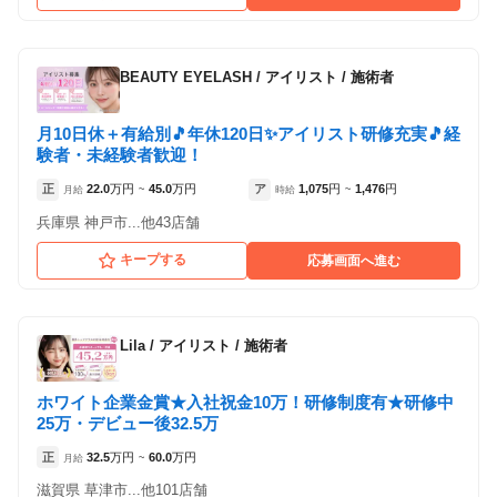
ジェシカ武蔵小金井
（東京都小金井市:武蔵小金井駅 徒歩 3分 ）
BEAUTY EYELASH
/
アイリスト / 施術者
アルバイト・
正社員
業務委託
「アルバイト・パート」を募集している店舗
「業務委託」を募集している店舗
パート
月10日休＋有給別🎵年休120日✨アイリスト研修充実🎵経
験者・未経験者歓迎！
正
22.0
万円
45.0
万円
ア
1,075
円
1,476
円
月給
~
時給
~
兵庫県 神戸市...他43店舗
キープする
応募画面へ進む
Lila
/
アイリスト / 施術者
ホワイト企業金賞★入社祝金10万！研修制度有★研修中
25万・デビュー後32.5万
ジェシカ武蔵境
ジェシカ 吉祥寺
正
32.5
万円
60.0
万円
月給
~
滋賀県 草津市...他101店舗
各店舗の特色（詳しい給与、一緒に働くスタッフ、サービスメニュー、客層
各店舗の特色（詳しい給与、一緒に働くスタッフ、サービスメニュー、客層