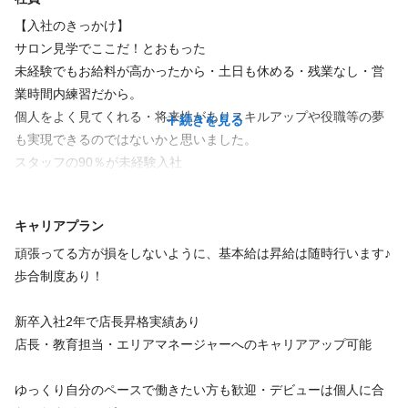
交通費支給
【入社のきっかけ】
ボーナス・賞与あり【業績による】
サロン見学でここだ！とおもった
まつ毛エクステ・パーマ・脱毛・エステ無料
未経験でもお給料が高かったから・土日も休める・残業なし・営
業時間内練習だから。
個人をよく見てくれる・将来性がありスキルアップや役職等の夢
続きを見る
特徴
も実現できるのではないかと思いました。
スタッフの90％が未経験入社
有給取得率100％
平均年齢25歳
キャリアプラン
産休育休取得実績5名
頑張ってる方が損をしないように、基本給は昇給は随時行います♪
新卒・未経験でもしっかりフォローします！安心して働けます♪
歩合制度あり！
新卒入社2年で店長昇格実績あり
店長・教育担当・エリアマネージャーへのキャリアアップ可能
ゆっくり自分のペースで働きたい方も歓迎・デビューは個人に合