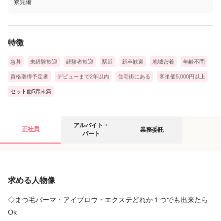
寮完備
特徴
急募
未経験歓迎
経験者歓迎
駅近
新卒歓迎
地域密着
年齢不問
資格取得予定者
デビューまで2年以内
住宅街にある
客単価5,000円以上
セット面5席未満
アルバイト・パートの募集要項
業務委託の募集要項
アルバイト・
正社員
業務委託
パート
給与
給与
求める人物像
時給
完全歩合
1,350円
30万円
〜
2,000円
〜
75万円
未経験者1350円・経験者1450円～スタート
完全歩合制 フリー45％ 指名50％
◇まつ毛パーマ・アイブロウ・エクステどれか１つでも出来たら
最低保証給 230,000円
Ok