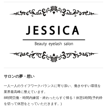
す。
最大7連休取得
勤務時間
スタッフの9割は未経験からのスタート。
バースデー休暇
マンツーマンでお教えしますので、安心してお任せ下さい ♪
週2回
週3回
週4回
週5回
シフト制
時短勤務OK
施術無料
休日
寮完備
10:00〜21:00／3時間から勤務可能
まつ毛・脱毛・フェイシャルメニュー全て施術無料♪（ララピール
年末年始
扶養内で働きたい方歓迎
やハーブピーリングも無料）
長く働ける・女性も活躍できる未来のために、仕事を通しての成
仕事内容
休日
長は 人生の大きな糧となります。
まつげパーマ
アイラッシュ
まつげエクステ
お互いに思いやりを持つことで、良いサロンが作れると考えてお
完全週休2日
日曜休み
土日休み
ります。
～仕事内容～
シフト制【希望提出可能】
❀まつ毛エクステ
サロンの夢・想い
初めての環境には不安が付き物ですがみんなで全力でフォローし
❀まつ毛パーマ
ていきますので、
❀アイブロウ
一人一人のライフワークバランスに寄り添い、働きやすい環境を
仕事内容
まずは見学にお越しください♪お気軽にまずはお話からでも構いま
業界最高峰に整えています。
せん！
まつげパーマ
アイラッシュ
まつげエクステ
8時間労働・時間内練習・終わったらすぐ帰る！休憩1時間(予約枠
【当サロンの考え方】
必要資格
を切って休憩をとっていただきます。)
まつ毛エクステ・パーマ業務を中心としてサロンワーク
スタッフさんあっての会社という考えであり、一人一人を大切に