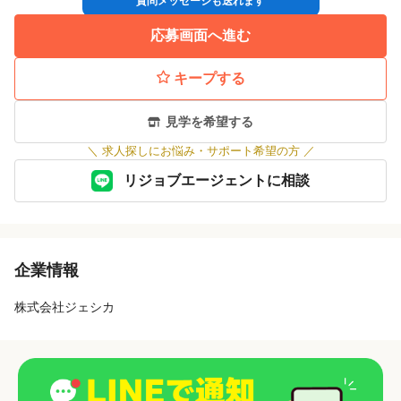
質問メッセージも送れます
◎入社
お客様が求める美へのこだわりを提供できるよう、スタッフ1人1
応募画面へ進む
人が高い意識、技術・接客に対し向上心を持ち働く職場環境づく
*採用方法が変更となる場合もございますので、ご了承ください。
りを心がけております。
キープする
流行の波が激しい美容業界において、常に新しいサービスを提供
できるサロンになるよう努力をしております。
見学を希望する
その他、結婚・出産をしライフスタイルが変わっても長く働いて
＼
求人探しにお悩み・サポート希望の方
／
いけるサロンを目指しております。
今後の皆さんのアイリストとしての様々なキャリアを考えても、
リジョブエージェントに相談
当サロンにしかない魅力はあると思います!
ぜひ一度サロン見学・お話だけでも構いませんのでご応募下さい♪
企業情報
株式会社ジェシカ