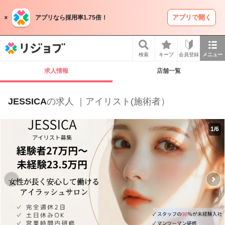
アプリで開く
アプリなら採用率1.75倍！
リジョブ
検索
キープ
会員登録
メニュー
求人情報
店舗一覧
JESSICA
の求人 ｜アイリスト(施術者）
1
/
6
P
r
e