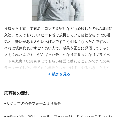
福利厚生
インセンティブあり
社員登用あり
独立・開業支援
研修制度あり
茨城から上京して有名サロンの原宿店なども経験したのちAUBEに
交通費支給
入社。とんでもないスピード感で成長している会社ならではの活
・上限額
気と、勢いがある人がいっぱいですごく刺激になったんですね。
15000円
それに坂井代表がすごく良い人で。成果を正当に評価してチャン
・支給条件
スをくれたんです。がんばった分、かなり高収入になりプライベ
規定クリア
ートも充実！役員もさせてもらい経営に携わることができたのも
ラッキーでした。最初から無理と決めつけず、やるべきことをや
っていたら「叶うものなんだ！」を知ったからこそ、あなたにと
続きを見る
福利厚生の詳細
ってベストな働き方がここにないなら作ろうぜ！とみんなには声
＊雇用保険・労災保険
をかけています^^ 「出会って良かった会社」づくりをお約束し
＊子育て応援制/行事は家族優先で♪
応募後の流れ
ます！
＊社割、施術割
＊誕生会などレクレーション/参加自由
●リジョブの応募フォームより応募
↓
●面接可否を、電話、メール、マイページ上のメッセージのいずれ