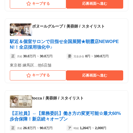
キープする
応募画面へ進む
AUBE hair arch byEEM 赤羽店
各店舗の特色（詳しい給与、一緒に働くスタッフ、サービスメニュー、客層
ボヌールグループ
/
美容師 / スタイリスト
など）が見られます
1
件の店舗
駅近＆個室サロンで目指せ全国展開★朝霞店NEWOPE
AUBE hair arch byEEM 赤羽店
N!！全店採用強化中♪
（東京都北区:赤羽岩淵駅 徒歩 4分 / 赤羽駅 徒
正
30.0
万円
30.0
万円
委
0
円
100.0
万円
歩 6分 ）
月給
~
完全歩合
~
東京都 練馬区...他6店舗
キープする
応募画面へ進む
tocca
/
美容師 / スタイリスト
【正社員】⇔【業務委託】働き方の変更可能☆最大60%
歩合保障！新店続々オープン
正
26.9
万円
90.0
万円
ア
1,264
円
2,000
円
月給
~
時給
~