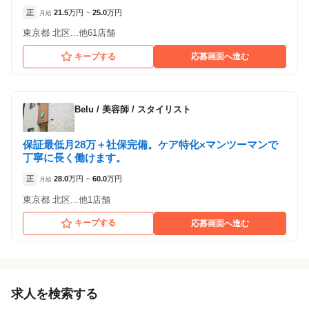
正
21.5
万円
25.0
万円
月給
~
東京都 北区...他61店舗
キープする
応募画面へ進む
Belu
/
美容師 / スタイリスト
保証最低月28万＋社保完備。ケア特化×マンツーマンで
丁寧に長く働けます。
正
28.0
万円
60.0
万円
月給
~
東京都 北区...他1店舗
キープする
応募画面へ進む
求人を検索する