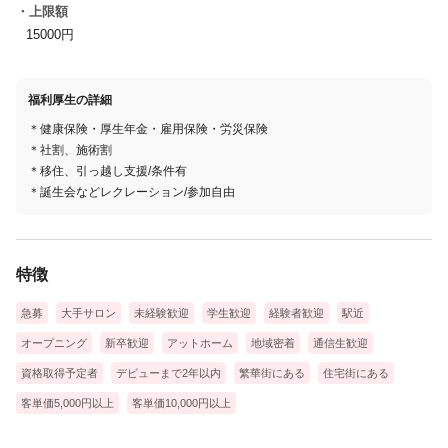
・上限額
15000円
福利厚生の詳細
＊健康保険・厚生年金・雇用保険・労災保険
＊社割、施術割
＊移住、引っ越し支援/条件有
＊誕生会などレクレーション/参加自由
特徴
急募
大手サロン
未経験歓迎
学生歓迎
経験者歓迎
駅近
オープニング
新卒歓迎
アットホーム
地域密着
通信生歓迎
資格取得予定者
デビューまで2年以内
繁華街にある
住宅街にある
客単価5,000円以上
客単価10,000円以上