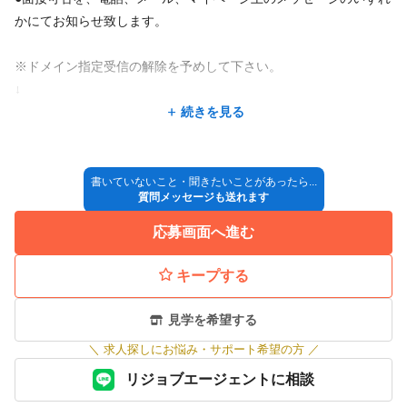
特徴
かにてお知らせ致します。
急募
大手サロン
未経験歓迎
学生歓迎
経験者歓迎
駅近
※ドメイン指定受信の解除を予めして下さい。
オープニング
新卒歓迎
アットホーム
地域密着
通信生歓迎
↓
資格取得予定者
デビューまで2年以内
繁華街にある
住宅街にある
●担当者と面接
続きを見る
↓
客単価5,000円以上
客単価10,000円以上
セット面15席未満
●採用決定
主婦・主夫歓迎
↓
書いていないこと・聞きたいことがあったら...
質問メッセージも送れます
◎入社
※採用方法が変更となる場合もございますのでご了承ください。
応募画面へ進む
キープする
見学を希望する
＼
求人探しにお悩み・サポート希望の方
／
リジョブエージェントに相談