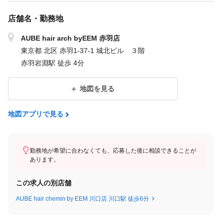
知識、縮毛矯正、パーマ
↓
店舗名・勤務地
20.5万円10時間勤務(1時間休憩1時間みなし残業)＋２万円(交通
費、住宅手当)
AUBE hair arch byEEM 赤羽店
↓
東京都 北区 赤羽1-37-1 城北ビル ３階
レディースカット終了で10時間勤務23万円(1時間休憩1時間みな
赤羽岩淵駅 徒歩 4分
し残業)＋２万円(交通費、住宅手当)
↓
地図を見る
メンズカット終了、テスト項目全合格
ジュニアスタイリストで11時間勤務25万円(1時間休憩、2時間み
地図アプリで見る
なし残業)＋２万円(交通費、住宅手当)
スタイリスト昇給＝基本給25万or歩合フリー30%指名40%〜60％
勤務地が希望に合わなくても、応募した後に相談できることが
あります。
の正社員スタイリストに変動。
この求人の別店舗
入社〜ジュニアスタイリスト終了まで給料と別途交通費＋住宅手
当2万円あり。
AUBE hair chemin by EEM 川口店 川口駅 徒歩6分