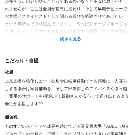
が多そう…自分がやることってあるのかな？と不安に思うかもし
週3回
週4回
週5回
シフト制
時短勤務OK
れませんが、ここは全員が指導に携わり、そして早期デビューで
09:00〜21:00／close（カット受付終了20:00）
お客様とスタイリストとして関わる喜びを経験させてあげたい！
◇サロンは完全予約制
という気持ちで取り組んでいます。「やっぱりオーブグループっ
＊1日5時間～で応相談
て凄いなぁ」と実感できる桁違いの集客力と教育ノウハウの実績
お子さんがいて保育園のお迎えがあるなど家族優先派や、学生で
をサロンに見学に来て直接見てみませんか？ご応募お待ちしてお
続きを見る
学業と無理なく両立したい場合もフレキシブルに対応したいと思
ります☆
いますのでまずはご相談ください♪
こだわり・自慢
社風
休日
上京支援を強化します！徒歩や自転車通勤できる距離に一人暮ら
しする場合は家賃補助を。そして部屋探しのアドバイスや引っ越
完全週休2日
日曜休み
し費用のサポートも相談OK！親御さんが安心して送り出せるよう
◇週休二日or自由シフト制
会社が応援します^^
＊年末年始休（12/31～1/3）
＊慶弔休
価値観
推し活、友だちの結婚式や旅行など休みは取りやすいと思います
ものすごいスピードで成長を続けている業界最大手「AUBE HAIR
よ！週2～6日出勤で希望をおきかせください♪
グループ」の一員として働くことのメリットは大きい☆美容師と