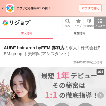
アプリで開く
アプリなら採用率1.75倍！
リジョブ
検索
キープ
会員登録
メニュー
求人情報
店舗情報
AUBE hair arch byEEM 赤羽店
の求人 | 株式会社E
EM group ｜美容師(アシスタント）
2026/08/05時点の情報
1
/
15
P
r