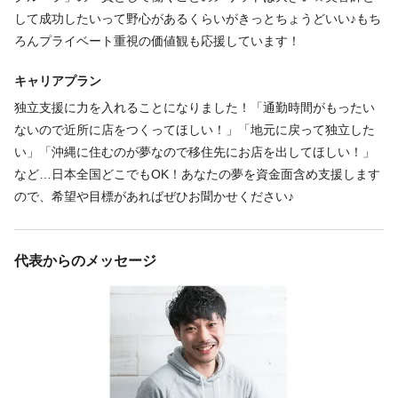
して成功したいって野心があるくらいがきっとちょうどいい♪もち
ろんプライベート重視の価値観も応援しています！
仕事内容
キャリアプラン
ヘアメイク
ヘッドスパ
ヘアセット
独立支援に力を入れることになりました！「通勤時間がもったい
◇スタイリストサポート・サロン内業務全般
ないので近所に店をつくってほしい！」「地元に戻って独立した
予約管理、掃除、在庫管理など。SNS更新は苦手なので…得意な
い」「沖縄に住むのが夢なので移住先にお店を出してほしい！」
方は教えてください！笑
など…日本全国どこでもOK！あなたの夢を資金面含め支援します
ので、希望や目標があればぜひお聞かせください♪
必要経験
代表からのメッセージ
アシスタント / ジュニアスタイリスト
必要資格
美容師免許