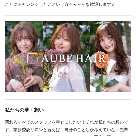
にお話ししましょう^^
AUBE hair arch byEEM 赤羽店
ことにチャレンジしたいという方もみ～んな歓迎します☆
東京都 北区 赤羽1-37-1 城北ビル ３階
赤羽岩淵駅 徒歩 4分
地図を見る
地図アプリで見る
勤務地が希望に合わなくても、応募した後に相談できることが
あります。
この求人の別店舗
AUBE hair chemin by EEM 川口店 川口駅 徒歩6分
私たちの夢・想い
関わるすべてのスタッフを幸せにしたい！それが私たちの想いで
勤務時間
す。業務委託サロンと言えば、自分のことしか考えていない先輩