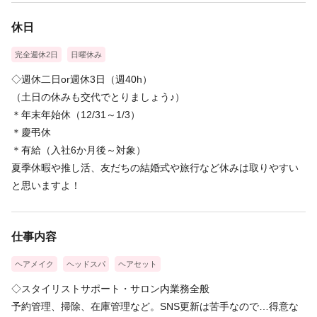
休日
完全週休2日
日曜休み
◇週休二日or週休3日（週40h）
（土日の休みも交代でとりましょう♪）
＊年末年始休（12/31～1/3）
＊慶弔休
＊有給（入社6か月後～対象）
夏季休暇や推し活、友だちの結婚式や旅行など休みは取りやすい
と思いますよ！
仕事内容
ヘアメイク
ヘッドスパ
ヘアセット
◇スタイリストサポート・サロン内業務全般
予約管理、掃除、在庫管理など。SNS更新は苦手なので…得意な