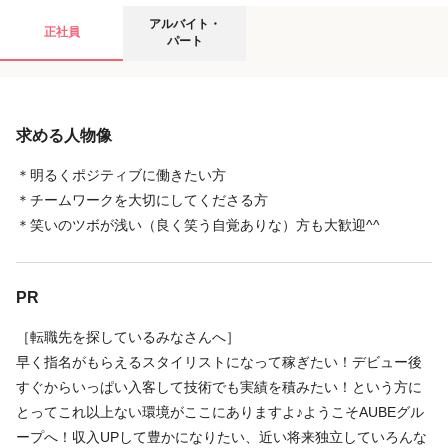
アルバイト・パートの募集要項
アルバイト・
正社員
パート
給与
求める人物像
時給
1,300円
〜
1,500円
◆時給1300円～（土日祝1500円～）+手当
＊明るくポジティブに働きたい方
＊チームワークを大切にしてくださる方
※手当や昇給を時給換算すると1500円も可能です♪
＊笑いのツボが浅い（良く笑う自覚ありな）方も大歓迎^^
［その他］
PR
＊交通費/月1.5万円まで支給
＊係手当
［転職先を探しているみなさんへ］
続きを見る
＊撮影手当/仕上がりにより支給
早く指名がもらえるスタイリストになって稼ぎたい！デビュー後
＊昇給/貢献、評価制度に基づき
すぐからいっぱい入客して技術でも実績を積みたい！という方に
店舗名・勤務地
とってこれ以上ない環境がここにありますよ♪ようこそAUBEグル
扶養の範囲内で働きたいという相談もOK！詳細はサロン見学の時
ープへ！収入UPして豊かになりたい、近い将来独立していろんな