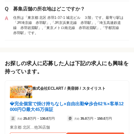
など）が見られます
Q
募集店舗の所在地はどこですか？
1
件の店舗
住所は「東京都 北区 赤羽1-37-1 城北ビル ３階」です。最寄り駅は
A
AUBE hair arch byEEM 赤羽店
「JR埼京線 赤羽駅」,「JR京浜東北線 赤羽駅」,「埼玉高速鉄道
（東京都北区:赤羽岩淵駅 徒歩 4分 / 赤羽駅 徒
線 赤羽岩淵駅」,「東京メトロ南北線 赤羽岩淵駅」,「宇都宮線
歩 6分 ）
赤羽駅」です。
アルバイト・
正社員
「アルバイト・パート」を募集している店舗
パート
お探しの求人に応募した人は下記の求人にも興味を
持っています。
株式会社ECLART
/
美容師 / スタイリスト
💎完全個室で掛け持ちなし×自由出勤💎歩合62％×客単12
000円◎最大45万保証
正
25.0
万円
130.0
万円
委
35.0
万円
150.0
万円
月給
~
月給
~
東京都 北区...他36店舗