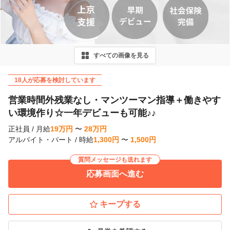
e
v
i
すべての画像を見る
o
u
18人が応募を検討しています
s
営業時間外残業なし・マンツーマン指導＋働きやす
い環境作り☆一年デビューも可能♪♪
正社員
/
月給
19
万
円
〜
28
万
円
アルバイト・パート
/
時給
1,300
円
〜
1,500
円
質問メッセージも送れます
応募画面へ進む
キープする