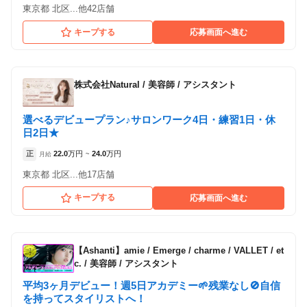
東京都 北区...他42店舗
キープする
応募画面へ進む
株式会社Natural
/
美容師 / アシスタント
選べるデビュープラン♪サロンワーク4日・練習1日・休
日2日★
正
22.0
万円
24.0
万円
月給
~
東京都 北区...他17店舗
キープする
応募画面へ進む
【Ashanti】amie / Emerge / charme / VALLET / et
c.
/
美容師 / アシスタント
平均3ヶ月デビュー！週5日アカデミー🌱残業なし🚫自信
を持ってスタイリストへ！