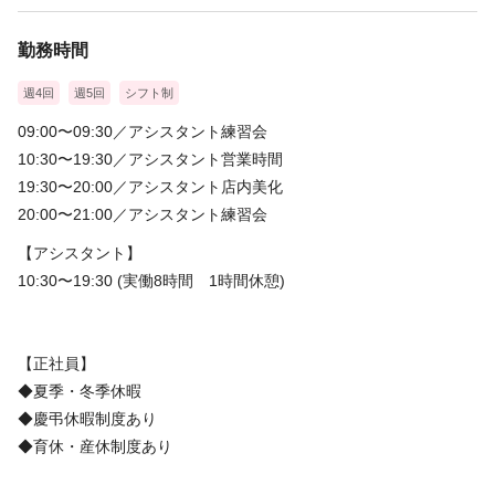
ジュニアスタイリスト
◇週休二日・1日8時間・残業一切なし
勤務時間
月給22万円～＋手当・社保完備/ 住宅手当2万円あり。
週4回
週5回
シフト制
アシスタント
09:00〜09:30／アシスタント練習会
◇週休二日・1日8時間・残業一切なし
10:30〜19:30／アシスタント営業時間
月給20万円～＋手当・社保完備 住宅手当2万円あり。
19:30〜20:00／アシスタント店内美化
［能力給その他］
20:00〜21:00／アシスタント練習会
＊交通費は月1.5万円まで支給
【アシスタント】
＊スタイリスト昇格後は歩合＆店販手当
10:30〜19:30 (実働8時間 1時間休憩)
＊撮影手当/仕上がりにより支給
＊昇給/貢献、評価制度に基づき
＊賞与/業績により利益還元として支給
【正社員】
◆夏季・冬季休暇
給料と待遇詳細は面談の際にお伝えします^^
◆慶弔休暇制度あり
◆育休・産休制度あり
＜試用期間あり＞ 1ヶ月 〜 3ヶ月 / 月給 190,000円 〜 280,000円