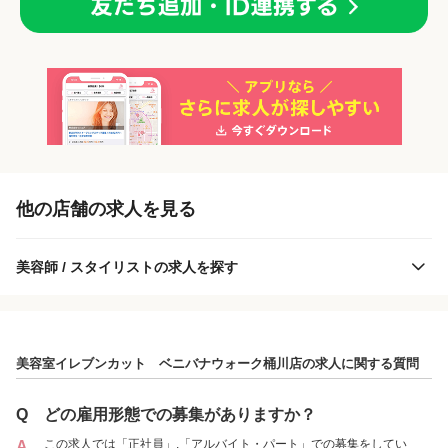
「正社員」を募集している店舗
各店舗の特色（詳しい給与、一緒に働くスタッフ、サービスメニュー、客層
他の店舗の求人を見る
など）が見られます
1
件の店舗
美容師 / スタイリストの求人を探す
美容室イレブンカット ベニバナウォーク桶川
店
（埼玉県桶川市:桶川駅 徒歩 10分 ）
美容室イレブンカット ベニバナウォーク桶川店の求人に関する質問
アルバイト・
正社員
「アルバイト・パート」を募集している店舗
パート
Q
どの雇用形態での募集がありますか？
この求人では「正社員」,「アルバイト・パート」での募集をしてい
A