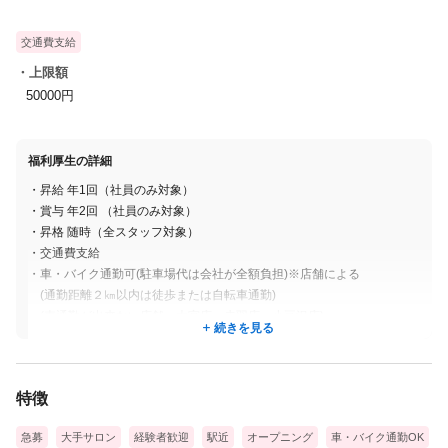
交通費支給
・上限額
50000円
福利厚生の詳細
・昇給 年1回（社員のみ対象）
・賞与 年2回 （社員のみ対象）
・昇格 随時（全スタッフ対象）
・交通費支給
・車・バイク通勤可(駐車場代は会社が全額負担)※店舗による
(通勤距離２㎞以内は徒歩または自転車通勤)
(車通勤が出来ない店舗：大宮店・赤羽店・小豆沢店)
続きを見る
・社会保険完備(厚生年金・健康保険・雇用保険・労災保険)
(社員・パート対象）
・育休・産休制度
特徴
【その他特典】
急募
大手サロン
経験者歓迎
駅近
オープニング
車・バイク通勤OK
・バスケットボール：プロリーグ観戦チケットプレゼント（抽選）：千