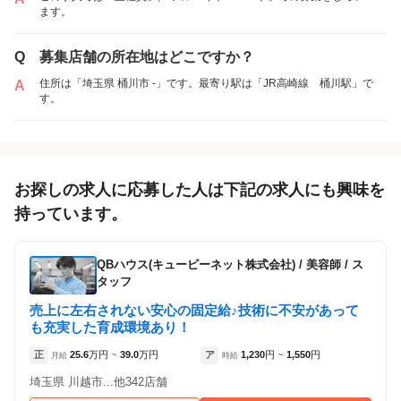
ます。
各店舗の特色（詳しい給与、一緒に働くスタッフ、サービスメニュー、客層
など）が見られます
Q
募集店舗の所在地はどこですか？
1
件の店舗
住所は「埼玉県 桶川市 -」です。最寄り駅は「JR高崎線 桶川駅」で
A
美容室イレブンカット ベニバナウォーク桶川
す。
店
（埼玉県桶川市:桶川駅 徒歩 10分 ）
お探しの求人に応募した人は下記の求人にも興味を
持っています。
QBハウス(キュービーネット株式会社)
/
美容師 / ス
タッフ
売上に左右されない安心の固定給♪技術に不安があって
も充実した育成環境あり！
正
25.6
万円
39.0
万円
ア
1,230
円
1,550
円
月給
~
時給
~
埼玉県 川越市...他342店舗