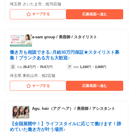
埼玉県 さいたま市...他76店舗
キープする
応募画面へ進む
a-sam group
/
美容師 / スタイリスト
働き方も相談できる♪月給30万円保証★スタイリスト募
集！ブランクある方も大歓迎♪
正
25.0
万円
70.0
万円
ア
1,150
円
2,000
円
月給
~
時給
~
埼玉県 東松山市...他2店舗
キープする
応募画面へ進む
Agu. hair（アグ ヘア）
/
美容師 / アシスタント
【全国展開中！】ライフスタイルに応じて働けます！諦
めていた働き方が叶う場所♪