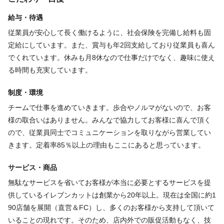
シフト制
給与・待遇
♦プライベートも充実
月の休みは8日間なので自分の時間をしっかりと取れます。
従業員が安心して長く働けるように、社会保険を完備し給料も固
仕事内容
プライベートを充実させてこそ、仕事に本気で向き合えると思っ
定給にしています。また、賞与も年2回支給しており従業員も喜ん
ています。
でくれています。休みも月8休なので仕事だけでなく、趣味に使え
カット・カラー・持込カラー・パーマの施術
仕事もプライベートも充実させていきましょう☆
る時間も充実しています。
制度・環境
必要経験
チームで仕事を進めていきます。歩合やノルマがないので、お客
様の取合いはありません。みんなで協力してお客様に喜んで頂く
スタイリスト
ので、従業員同士でコミュニケーションを取りながら営業してい
きます。定着率85％以上の理由もここにあると思っています。
必要資格
サービス・商品
美容師免許
無駄なサービスを省いてお客様が本当に必要とするサービスを提
供しているイレブンカットは創業から20年以上。現在は全国に約1
90店舗を展開（直営＆FC）し、多くのお客様から支持して頂いて
福利厚生
いることの現れです。そのため、店内外での販促活動もなく、技