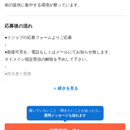
術の提供に集中する環境が整っています。
ノルマなし
社会保険完備
社員登用あり
研修制度あり
副業・WワークOK
育児休暇あり
応募後の流れ
交通費支給
●リジョブの応募フォームよりご応募
・上限額
↓
50000円
●面接可否を、電話もしくはメールにてお知らせ致します。
※ドメイン指定受信の解除を予めして下さい。
福利厚生の詳細
↓
・昇給 随時
●担当者と面接
・交通費支給（上限50,000円）
↓
・車・バイク通勤可(駐車場代は会社が全額負担)※店舗による
●採用決定
続きを見る
(通勤距離２㎞以内は徒歩または自転車通勤)
↓
(車通勤が出来ない店舗：大宮店・赤羽店・小豆沢店)
◎入社
・社会保険完備(厚生年金・健康保険・雇用保険・労災保険)
(社員・パート対象）
書いていないこと・聞きたいことがあったら...
続きを見る
※パートの場合：月80時間以上勤務・月88,000円以上の給与のどちらも
質問メッセージも送れます
※採用方法が変更となる場合もございますので、ご了承くださ
満たす事が条件
い。
・育休・産休制度