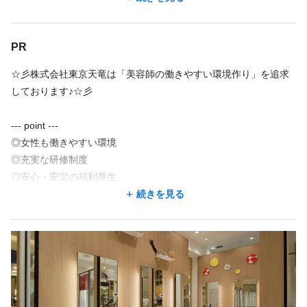
埼玉県 桶川市 -
桶川駅 徒歩 10分
★要美容師免許
PR
ブランクのある方も歓迎いたします。
地図を見る
☆彡株式会社東京天竜は「美容師の働きやすい環境作り」を追求
しております♪☆彡
地図アプリで見る
--- point ---
◎女性も働きやすい環境
勤務地が希望に合わなくても、応募した後に相談できることが
◎充実な研修制度
あります。
◎安心・安定の福利厚生
◎プライベートも充実
続きを見る
この求人の別店舗
美容室イレブンカット フォルテ蘇我店 蘇我駅 徒歩5分
♦女性も働きやすい環境
美容室イレブンカット 丸井大宮店 大宮駅 徒歩5分
女性社員の割合は半分以上‼
美容室イレブンカット モラージュ菖蒲店 鷲宮駅
その為、女性も長く働ける職場を実現させるために、
制度を整えています♪
美容室イレブンカット セブンタウン小豆沢店 志村坂上駅 徒歩11分/志村三丁目駅 徒歩13分
a） 育休中は社会保険の個人負担が免除
美容室イレブンカット イオンモール与野店 北与野駅/さいたま新都心駅