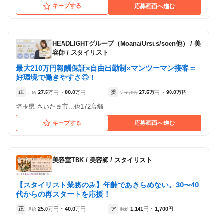
キープする
応募画面へ進む
HEADLIGHTグループ（Moana/Ursus/soen他）
/
美
容師 / スタイリスト
最大210万円報酬保証×自由出勤制×マンツーマン接客＝
好環境で働きやすさ◎！
正
27.5
万円
80.0
万円
委
27.5
万円
90.0
万円
月給
~
完全歩合
~
埼玉県 さいたま市...他172店舗
キープする
応募画面へ進む
美容室TBK
/
美容師 / スタイリスト
【スタイリスト業務のみ】年齢であきらめない。30〜40
代からの再スタートを応援！
正
25.0
万円
40.0
万円
ア
1,141
円
1,700
円
月給
~
時給
~