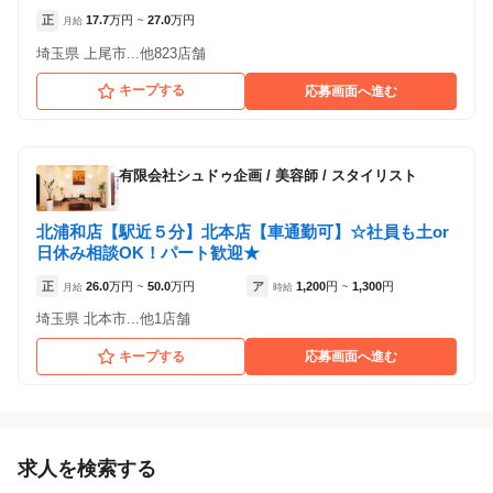
正
17.7
万円
27.0
万円
月給
~
埼玉県 上尾市...他823店舗
キープする
応募画面へ進む
有限会社シュドゥ企画
/
美容師 / スタイリスト
北浦和店【駅近５分】北本店【車通勤可】☆社員も土or
日休み相談OK！パート歓迎★
正
26.0
万円
50.0
万円
ア
1,200
円
1,300
円
月給
~
時給
~
埼玉県 北本市...他1店舗
キープする
応募画面へ進む
求人を検索する