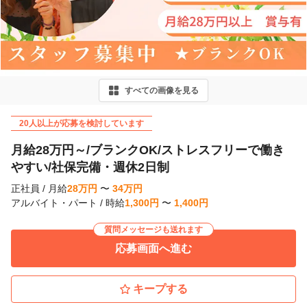
r
e
v
i
すべての画像を見る
o
u
20人以上が応募を検討しています
s
月給28万円～/ブランクOK/ストレスフリーで働き
やすい/社保完備・週休2日制
正社員
/
月給
28
万
円
〜
34
万
円
アルバイト・パート
/
時給
1,300
円
〜
1,400
円
質問メッセージも送れます
応募画面へ進む
キープする