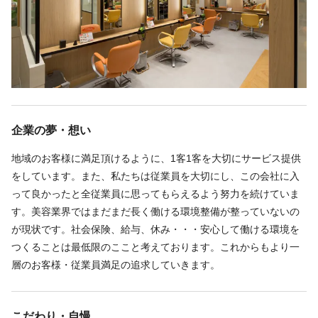
b） 復帰後も勤務時間を短縮して働ける
続きを見る
♦キャリアプラン制度
美容師として長く働けるようにスタイリスト以降のキャリアプラ
ン制度を整えました。
勤務時間
・店長を目指す方
・教育トレーナーを目指す方
週1回
週2回
週3回
週4回
週5回
シフト制
企業の夢・想い
・本社勤務を目指す方
10:00〜21:00
・自分の技術を伸ばし、トップスタイリストを目指す方
地域のお客様に満足頂けるように、1客1客を大切にサービス提供
様々なキャリアをご用意しております。
【勤務時間】
をしています。また、私たちは従業員を大切にし、この会社に入
もちろん、上記は強制ではないのでご安心ください。
10:00～21:00
って良かったと全従業員に思ってもらえるよう努力を続けていま
上記営業時間内で応相談
す。美容業界ではまだまだ長く働ける環境整備が整っていないの
♦安心・安定の福利厚生
休憩30～60分 ※勤務時間による
が現状です。社会保険、給与、休み・・・安心して働ける環境を
美容師の方が安心して長く働けるように、
つくることは最低限のここと考えております。これからもより一
社会保険は当たり前のこと、産休・育休や賞与といった
層のお客様・従業員満足の追求していきます。
福利厚生もしっかり整えています‼
休日
他にもプロスポーツのスポンサーな為、様々なスポーツを無料で
観戦できたりも♪
こだわり・自慢