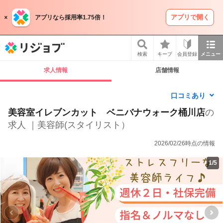
アプリで開く
アプリなら採用率1.75倍！
リジョブ
検索
キープ
会員登録
メニュー
求人情報
店舗情報
口コミあり
美容室イレブンカット ベニバナウォーク桶川店
の
求人 ｜美容師(スタイリスト）
2026/02/26時点の情報
1
/
5
P