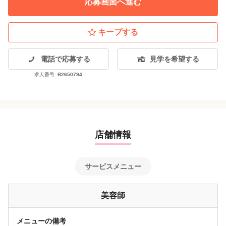
応募画面へ進む
特徴
【その他特典】
急募
大手サロン
経験者歓迎
駅近
車・バイク通勤OK
アットホーム
・バスケットボール：プロリーグ観戦チケットプレゼント（抽選）：千
キープする
葉ジェッツ戦
地域密着
年齢不問
デビューまで2年以内
商業施設内
繁華街にある
【面接地】
・サッカー：Jリーグ観戦チケットプレゼント（抽選）：浦和レッズ戦
各店舗にて行います。
客単価5,000円未満
セット面15席未満
主婦・主夫歓迎
電話で応募する
見学を希望する
求人番号:
B2650794
店舗情報
サービスメニュー
美容師
メニューの備考