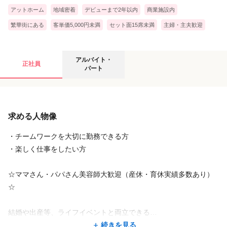
葉ジェッツ戦
アットホーム
地域密着
デビューまで2年以内
商業施設内
・サッカー：Jリーグ観戦チケットプレゼント（抽選）：浦和レッズ戦
繁華街にある
客単価5,000円未満
セット面15席未満
主婦・主夫歓迎
アルバイト・パートの募集要項
アルバイト・
正社員
パート
給与
求める人物像
時給
1,300円
〜
1,400円
・1分単位で給与支給
・チームワークを大切に勤務できる方
・土日祝は時給＋100円
・楽しく仕事をしたい方
＜試用期間あり＞ 2ヶ月 / 時給 1,300円 〜 1,400円
☆ママさん・パパさん美容師大歓迎（産休・育休実績多数あり）
☆
店舗名・勤務地
結婚や出産等、ライフイベントと両立できる…
美容室イレブンカット ベニバナウォーク桶川店
長く安心して働ける環境でサロンワーク♪
続きを見る