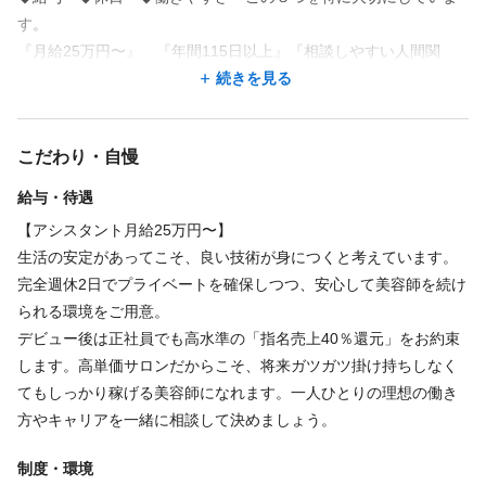
◆髪質改善、縮毛矯正のスペシャリストへ
す。
ここで得られるのは、流行り廃りのない、本質的な技術です。髪
『月給25万円〜』 『年間115日以上』『相談しやすい人間関
必要経験
質改善や縮毛矯正といった、高単価で、お客様から深く感謝され
係』
続きを見る
る専門分野のプロフェッショナルへと育て上げます。
アシスタント / ジュニアスタイリスト
お客様はもちろん、スタッフにとっても居心地の良いサロンであ
◆年間休日115日以上 完全週休2日制＋夏、冬季休み＋有給
りたいと思っています。
完全週休2日制はもちろん、夏季・冬季の長期休暇、有給休暇もし
こだわり・自慢
アットホームでみんなで協力しあい、より良い環境で1人1人が快
っかりと取得できます。キャリアも、あなたの人生も、同じくら
必要資格
適に過ごせる職場作りを心掛けているので、明るく楽しく一緒に
給与・待遇
い大切にしてください。ウィッグも月1体会社支給
働きましょう☆
美容師免許
やりたい事や今までにないものでもどんどん提案してもらえば、
【アシスタント月給25万円〜】
一緒に人生を豊かにしていきましょう♪
全力で応援させていただきます。
生活の安定があってこそ、良い技術が身につくと考えています。
一緒に楽しみながら頑張りましょう♪
完全週休2日でプライベートを確保しつつ、安心して美容師を続け
福利厚生
られる環境をご用意。
デビュー後は正社員でも高水準の「指名売上40％還元」をお約束
します。高単価サロンだからこそ、将来ガツガツ掛け持ちしなく
交通費支給
てもしっかり稼げる美容師になれます。一人ひとりの理想の働き
・上限額
方やキャリアを一緒に相談して決めましょう。
15000円
制度・環境