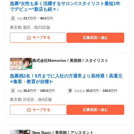
急募*女性も多く活躍するサロン!!スタイリスト最短1年
でデビュー*新店も続々♪
正
23.7
万円
40.0
万円
月給
~
東京都 港区...他23店舗
キープする
応募画面へ進む
株式会社Memories
/
美容師 / スタイリスト
急募残2名！9月までに入社の方通常より高待遇！高還元
⭐️集客・教育が自慢✨
正
30.0
万円
100.0
万円
委
30.0
万円
100.0
万円
月給
~
完全歩合
~
東京都 渋谷区...他4店舗
キープする
応募画面へ進む
New Basic
/
美容師 / アシスタント