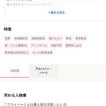
◆交通費支給【１５０００円まで】
◆賞与あり
続きを見る
◆退職金制度あり
◆引越し補助５万円
◆社員旅行、懇親会、会社負担
特徴
◆スタイリスト指名歩合４０％還元
◆最低保証あり
急募
未経験歓迎
経験者歓迎
個人サロン
駅近
新卒歓迎
◆モデル手当
◆講習費半額会社負担
車・バイク通勤OK
アットホーム
年齢不問
繁華街にある
◆カラーパーマなど無料
客単価10,000円以上
セット面5席未満
◆独立支援制度
アルバイト・パートの募集要項
アルバイト・
正社員
パート
給与
求める人物像
時給
2,000円
土日バイトのみ
〇プライベートも仕事も両方充実したい方