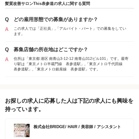
髪質改善サロンThis表参道の求人に関する質問
1
件の店舗
髪質改善サロンThis表参道
Q
どの雇用形態での募集がありますか？
（東京都港区:表参道駅 徒歩 2分 ）
この求人では「正社員」,「アルバイト・パート」での募集をしてい
A
ます。
アルバイト・
正社員
「アルバイト・パート」を募集していた店舗
パート
Q
募集店舗の所在地はどこですか？
住所は「東京都 港区 南青山3-12-12 南青山312ビル101」です。最寄
A
り駅は「東京メトロ半蔵門線 表参道駅」,「東京メトロ千代田線
表参道駅」,「東京メトロ銀座線 表参道駅」です。
各店舗の特色（詳しい給与、一緒に働くスタッフ、サービスメニュー、客層
など）が見られます
1
件の店舗
髪質改善サロンThis表参道
（東京都港区:表参道駅 徒歩 2分 ）
お探しの求人に応募した人は下記の求人にも興味を
持っています。
株式会社BRIDGE/ HAIR
/
美容師 / アシスタント