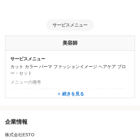
押し付けるのではなく、あなたの理想や個性に合わせたステップ
を一緒に考えます。
サービスメニュー
◆「失敗」を恐れなくていいチームです
最初から完璧にできる人はいません。ミスをして怒鳴られるよう
な古い体育会系の空気はゼロ。「どうすれば次はうまくいくか」
美容師
を先輩たちが一緒に考え、温かくサポートします。
サービスメニュー
◆ 安売りで疲弊しない「本物の価値」
カット カラー パーマ ファッションイメージ ヘアケア ブロ
当店は客単価15,000円以上の高品質サロンです。一流の接客と技
ー・セット
術が自然と身につくため、デビュー後もお客様を掛け持ちしてバ
メニューの備考
タバタ走り回ることなく、長く愛されるスタイリストになれま
This表参道では髪質改善に特化し薬剤やケア商品を高品質な
続きを見る
す。
物を厳選して多数ご用意しております。一人ひとりにあった
物を提供できるようトリートメントも一流のoggiotto,TOKIO
を使用しております
今の自分に自信がなくても大丈夫です。
特に縮毛矯正は豊富に薬剤を用意しているので幅広いお客様
面接というより、まずはあなたの「なりたい姿」や「悩み」をラ
企業情報
の髪質に応えられます
フにお話ししませんか？
あなたとお会いできる日を、心より楽しみにしています！
株式会社ESTO