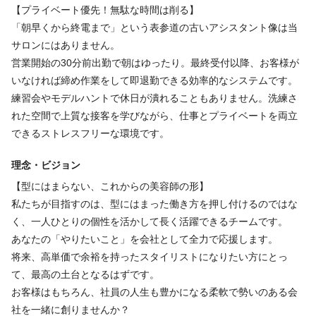
【プライベート優先！無駄な時間は削る】
福利厚生の詳細
「朝早くから終電まで」という表参道の古いアシスタント像は当
◆交通費支給
サロンにはありません。
◆事前練習も時給発生
営業開始の30分前出勤で朝はゆったり。最終受付以降、お客様が
いなければ締め作業をして即退勤できる効率的なシステムです。
練習会やモデルハントで休日が潰れることもありません。洗練さ
特徴
れた空間で上質な接客を学びながら、仕事とプライベートを両立
高級サロン
急募
未経験歓迎
学生歓迎
経験者歓迎
個人サロン
できるストレスフリーな環境です。
駅近
新卒歓迎
アットホーム
通信生歓迎
客単価10,000円以上
理念・ビジョン
セット面15席未満
主婦・主夫歓迎
【型にはまらない、これからの美容師の形】
私たちが目指すのは、型にはまった働き方を押し付けるのではな
く、一人ひとりの個性を活かして長く活躍できるチームです。
あなたの「やりたいこと」を会社として全力で応援します。
将来、高単価で余裕を持ったスタイリストになりたい方にとっ
て、最高の土台となるはずです。
お客様はもちろん、社員の人生も豊かになる柔軟で勢いのある会
社を一緒に創りませんか？