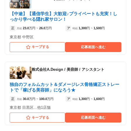
【中途】【通信学生】大歓迎♪プライベートも充実！し
っかり学べる隠れ家サロン！
正
23.0
万円
26.0
万円
ア
1,300
円
1,500
円
月給
~
時給
~
東京都 中野区
キープする
応募画面へ進む
株式会社A.Design
/
美容師 / アシスタント
独自のフォルムカット＆ダメージレス骨格矯正ストレー
トで「稼げる美容師」になろう★
正
30.0
万円
100.0
万円
ア
1,300
円
1,600
円
月給
~
時給
~
東京都 目黒区...他1店舗
キープする
応募画面へ進む