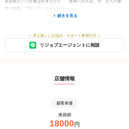
美容師という仕事は好きだけど、「将来への不安」や「日々の業
務の疲弊」で悩んでいませんか？
続きを見る
私がこのサロンを創ったのは、
『せっかく美容師を志した若手が、心身をすり減らして夢を諦め
＼
求人探しにお悩み・サポート希望の方
／
る業界を変えたい』
という強い想いがあるからです。
リジョブエージェントに相談
当店では、アシスタントを「お店を回すための雑用係」だとは一
切思っていません。
数年後、共にブランドを創り上げてくれる【大切な未来のパート
店舗情報
ナー】としてお迎えします。
だからこそ、私があなたに約束するのは以下の3つです。
顧客単価
◆ あなたの「ペース」を尊重します
美容師
「早くデビューしたい」「じっくり確実に技術を学びたい」な
18000
ど、成長のペースは人それぞれです。型にはめたカリキュラムを
円