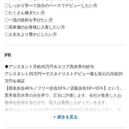
時給2000円
〇しっかり学べて自分のペースでデビューしたい方
〇たくさん稼ぎたい方
〇一流の技術を学びたい方
店舗名・勤務地
〇高単価のお客様に入客したい方
〇人生をより豊かにしたい方
髪質改善サロンThis表参道
東京都 港区 南青山3-12-12 南青山312ビル101
表参道駅 徒歩 2分
PR
◆アシスタント月給25万円＆エリア高水準の給与
地図を見る
アシスタント25万円〜でスタイリストデビュー後も安心の月給25
万円を保証
地図アプリで見る
【指名歩合40％／フリー歩合10％／店販歩合10〜15％】という、
業界最高水準の歩合率で、正当に評価します。会社が集客したお
客様を担当するだけで、収入は着実に上がっていきます。
勤務時間
◆朝もゆっくりめの出勤で強制的な朝練習や夜練習など無く、仕
週2回
シフト制
事もプライベートも充実できます。
続きを見る
営業中でも空いていればスタイリストからマンツーマンでレッス
11:00〜19:00／土日祝日