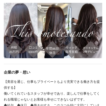
ンも出来ます★もちろん休日のモデルハントもありません。
土日祝日のみ募集
◆営業終了1時間前からモデル可能♪
11：00〜19：00
暇な日なら更に早めに呼ぶのも大丈夫です
（休憩）1時間
◆口コミ1000件の実績ある店舗
時間帯相談していただければ変更可能です
ありがたいことに、私たちのサロンには、これまで1000件を超え
る温かい口コミが寄せられています。これは、一人ひとりのお客
様と真摯に向き合ってきた、私たちの歴史そのものです。
休日
◆毎月100名以上ご新規様の圧倒的な集客力
口コミや実績から集客力には絶対の自信があり、毎月安定して100
土日祝日のみ
名以上ご新規様がご来店されるのでデビューしてからも安心
◆平均客単価18000円以上
技術の安売りはしません。高い価値を提供し、お客様に心から満
仕事内容
企業の夢・想い
足していただく。その結果としての、高単価です。流れ作業では
ない、本質的なサービスが、お客様の信頼に繋がっています。
【美容を通じ、仕事もプライベートもより充実できる働き方を提
アシスタント業務全般
◆表参道駅出口徒歩2分の好立地♪ 集客も良く通うのにも◎
供する】
受付
最高の立地が、美意識の高いお客様を惹きつけ、あなたの通勤の
働いてくれているスタッフが幸せであり、楽しんで仕事をしてく
スタイリスト補助
ストレスも軽減します。全てが、最高のパフォーマンスを発揮す
れる職場じゃないとお客様も幸せにできないはずです。
シャンプーなど
るための環境です。
◆給与 ◆休日 ◆働きやすさ この３つを特に大切にしていま