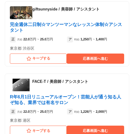
giftsunnyside
/
美容師 / アシスタント
完全週休二日制☆マンツーマンなレッスン体制☆アシス
タント
正
22.0
万円
25.0
万円
ア
1,250
円
1,400
円
月給
~
時給
~
東京都 渋谷区
キープする
応募画面へ進む
FACE-T
/
美容師 / アシスタント
R年6月1日リニューアルオープン！芸能人が通う知る人
ぞ知る、業界では有名サロン
正
22.0
万円
25.0
万円
ア
1,226
円
2,000
円
月給
~
時給
~
東京都 港区
キープする
応募画面へ進む