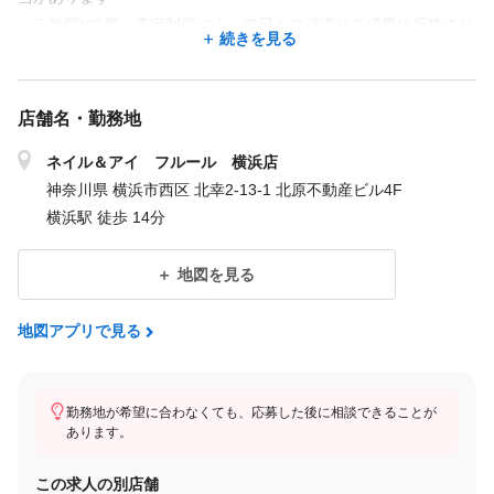
※半期に1度、査定制度によって日々の頑張りを成果に反映させ
続きを見る
る仕組みがあります
※未経験者の方は、最大6か月間の試用期間があります。
※新卒の方も同様です。
店舗名・勤務地
といった形で、活躍してくれている社員がたくさんいます。
ネイル＆アイ フルール 横浜店
はじめは覚えることがたくさんありますが、しっかり研修を積ん
神奈川県 横浜市西区 北幸2-13-1 北原不動産ビル4F
だその先には、
横浜駅 徒歩 14分
頑張りがわかりやすく反映されるかたちになっていることで、モ
チベーションも高めながらお仕事に取り組んでいただけます。
地図を見る
できなかったことができるようになったり、同期スタッフなどと
地図アプリで見る
協力しながら、
共に成長していければ嬉しいです。
勤務地が希望に合わなくても、応募した後に相談できることが
＜試用期間あり＞ 1ヶ月 〜 6ヶ月 / 月給 220,000円 〜 300,000円
あります。
この求人の別店舗