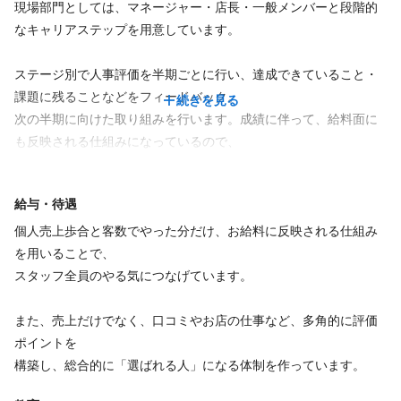
そのため、人間関係やコミュニケーションも円滑になり、チー
現場部門としては、マネージャー・店長・一般メンバーと段階的
日曜休み
土日休み
サロン事業以外も、生み出していきたいと考えていますので、皆
ムワークも充実させることが出来ていると考えています。
なキャリアステップを用意しています。
月休み8日～9日
さまのご応募お待ちしています
アルバイト・パートの方は、規定がないため、シフト作成時に提
1人で仕事をするのではなく、共にいる仲間と一緒に支えながら
出してください。
日々働き、
ステージ別で人事評価を半期ごとに行い、達成できていること・
年に数回行うレクリエーションでは、日ごろの疲れを癒した
課題に残ることなどをフィードバック。
続きを見る
仕事内容
り、笑いあったり、出かけたりする経験を共に行うことで、
次の半期に向けた取り組みを行います。成績に伴って、給料面に
仕事内容
アイラッシュ
まつげエクステ
さらなる充実感や会社で過ごす日々をより濃く良い時間にして
も反映される仕組みになっているので、
もらえればと考えています。
日々の売上だけでなく、業務全体を通した仕事内容にフォーカス
アイ まつげエクステ100％
まつげパーマ
アイラッシュ
まつげエクステ
できる仕組みになっています。
ネイル ジェルネイル100％ （長さ出しや補強で、一部スカルプ
まつげエクステ、まつ毛パーマ（カール）、アイブロウのメニュ
給与・待遇
これからも、よりよい店舗・会社になっていけるように、共感
技術あり）
ーを中心としたお仕事です
して共に歩んでいける方を幅広く募集していますので、
個人売上歩合と客数でやった分だけ、お給料に反映される仕組み
みなさまのご応募を切にお待ちしています。
を用いることで、
スタッフ全員のやる気につなげています。
必要資格
必要資格
管理美容師 / 美容師免許
また、売上だけでなく、口コミやお店の仕事など、多角的に評価
美容師免許
ポイントを
構築し、総合的に「選ばれる人」になる体制を作っています。
福利厚生
福利厚生