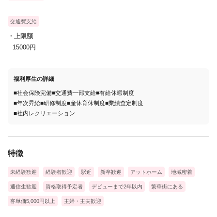
交通費支給
・上限額
15000円
福利厚生の詳細
■社会保険完備■交通費一部支給■有給休暇制度
■年次昇給■研修制度■産休育休制度■業績査定制度
■社内レクリエーション
特徴
未経験歓迎
経験者歓迎
駅近
新卒歓迎
アットホーム
地域密着
通信生歓迎
資格取得予定者
デビューまで2年以内
繁華街にある
客単価5,000円以上
主婦・主夫歓迎