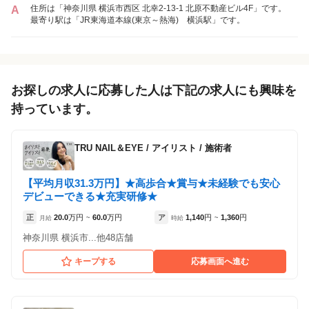
ネイル＆アイ フルール 横浜店
ネイル＆アイ フルール 横浜店
住所は「神奈川県 横浜市西区 北幸2-13-1 北原不動産ビル4F」です。
A
（神奈川県横浜市:横浜駅 徒歩 14分 ）
（神奈川県横浜市:横浜駅 徒歩 14分 ）
最寄り駅は「JR東海道本線(東京～熱海) 横浜駅」です。
お探しの求人に応募した人は下記の求人にも興味を
持っています。
TRU NAIL＆EYE
/
アイリスト / 施術者
【平均月収31.3万円】★高歩合★賞与★未経験でも安心
デビューできる★充実研修★
正
20.0
万円
60.0
万円
ア
1,140
円
1,360
円
月給
~
時給
~
神奈川県 横浜市...他48店舗
キープする
応募画面へ進む