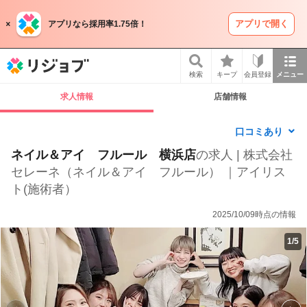
アプリで開く
アプリなら採用率1.75倍！
リジョブ
検索
キープ
会員登録
メニュー
求人情報
店舗情報
口コミあり
ネイル＆アイ フルール 横浜店
の求人 | 株式会社
セレーネ（ネイル＆アイ フルール） ｜アイリス
ト(施術者）
2025/10/09時点の情報
1
/
5