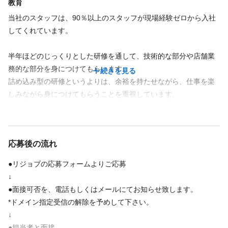
教育
インセンティブあり
ノルマなし
研修制度あり
制服あり
インセンティブあり
社会保険完備
副業・WワークOK
制服あり
当社のスタッフは、90％以上のスタッフが現場経験ゼロから入社
してくれています。
交通費支給
福利厚生の詳細
・上限額
■制服貸与 ■確定申告補助 ■昇給
半年ほどのじっくりとした研修を通して、技術的な部分や店舗業
■各種手当(指名、物販、個人売上)
15000円
務的な部分を身につけてもらいます。
続きを見る
詰め込み型の研修というよりは、余裕を持たせながら、仕事を楽
しみながら身につけてもらうことを重視しています。
福利厚生の詳細
特徴
はじめは壁にぶつかることもあるかと思いますが、経験豊富な育
社会保険完備（ただし、労働時間数によります）
成スタッフが寄り添いながら一緒に取り組んでいます
インセンティブ制度もあり（月間売上額などに応じます）
未経験歓迎
経験者歓迎
駅近
新卒歓迎
アットホーム
地域密着
交通費支給（上限1.5万）
通信生歓迎
完全歩合
資格取得予定者
デビューまで2年以内
応募後の流れ
服装は自由ですが、エプロンを貸与します。
繁華街にある
客単価5,000円以上
主婦・主夫歓迎
●リジョブの応募フォームよりご応募
↓
特徴
●面接可否を、電話もしくはメールにてお知らせ致します。
*ドメイン指定受信の解除を予めして下さい。
経験者歓迎
駅近
アットホーム
客単価5,000円未満
主婦・主夫歓迎
↓
●担当者と面接