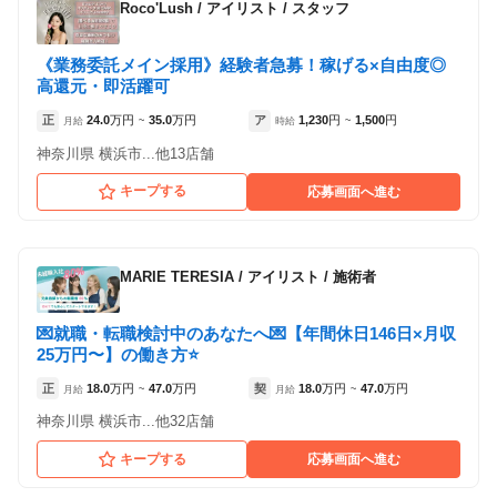
Roco'Lush
/
アイリスト / スタッフ
《業務委託メイン採用》経験者急募！稼げる×自由度◎
高還元・即活躍可
正
24.0
万円
35.0
万円
ア
1,230
円
1,500
円
月給
~
時給
~
神奈川県 横浜市...他13店舗
キープする
応募画面へ進む
MARIE TERESIA
/
アイリスト / 施術者
💌就職・転職検討中のあなたへ💌【年間休日146日×月収
25万円〜】の働き方⭐
正
18.0
万円
47.0
万円
契
18.0
万円
47.0
万円
月給
~
月給
~
神奈川県 横浜市...他32店舗
キープする
応募画面へ進む