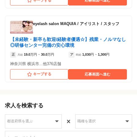
キープする
応募画面へ進む
eyelash salon MAQUIA
/
アイリスト / スタッフ
【未経験・新卒も歓迎/経験者優遇☆】残業・ノルマなし
◎研修センター完備の安心環境
正
19.0
万円
30.0
万円
ア
1,030
円
1,300
円
月給
~
時給
~
神奈川県 横浜市...他376店舗
キープする
応募画面へ進む
求人を検索する