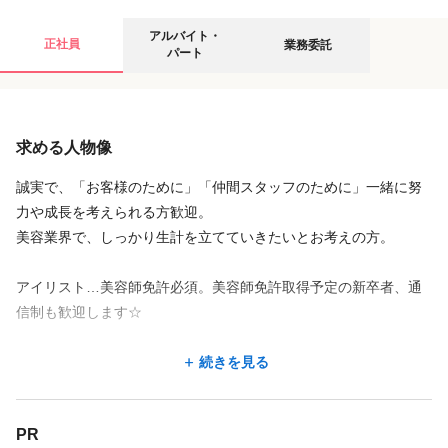
アルバイト・パートの募集要項
業務委託の募集要項
アルバイト・
正社員
業務委託
パート
給与
給与
求める人物像
時給
完全歩合
1,227円
〜
3,000円
・前職サロンでの実績も考慮・ご相談させていただきます。
アイリスト・ネイリスト共通
誠実で、「お客様のために」「仲間スタッフのために」一緒に努
・物販や指名料、その他インセンティブなどが適時つきます。
力や成長を考えられる方歓迎。
・週2日、1日5時間ほどの勤務から、可能です。
・月間個人売上の40%～45％
美容業界で、しっかり生計を立てていきたいとお考えの方。
・曜日や夕方までの勤務などもご相談に対応可能です。
※その他、お気軽にご相談ください。
例)
アイリスト…美容師免許必須。美容師免許取得予定の新卒者、通
※アルバイト勤務の場合は、サロン勤務経験者の方に限らせてい
信制も歓迎します☆
ただきます。
月間個人売上 63万(税抜)の時
続きを見る
月間個人売上63万 × 40% = 252,000円
美容に興味のある方。接客が好きな方。将来、サロンを経営した
続きを見る
月間個人売上63万 × 45％ = 283,500円
い方。
店舗名・勤務地
前向きな対応ができ、積極的な方歓迎。どんな方でも面接可能で
店舗名・勤務地
PR
※23年10月以降は、インボイス制度に伴い、登録状況に応じた対
す