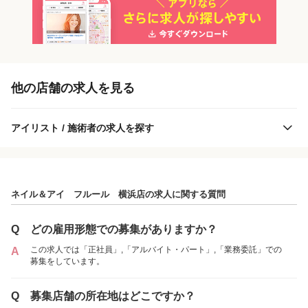
「正社員」を募集している店舗
各店舗の特色（詳しい給与、一緒に働くスタッフ、サービスメニュー、客層
他の店舗の求人を見る
など）が見られます
1
件の店舗
アイリスト / 施術者の求人を探す
ネイル＆アイ フルール 横浜店
（神奈川県横浜市:横浜駅 徒歩 14分 ）
ネイル＆アイ フルール 横浜店の求人に関する質問
アルバイト・
正社員
業務委託
「アルバイト・パート」を募集している店舗
「業務委託」を募集している店舗
パート
Q
どの雇用形態での募集がありますか？
この求人では「正社員」,「アルバイト・パート」,「業務委託」での
A
各店舗の特色（詳しい給与、一緒に働くスタッフ、サービスメニュー、客層
各店舗の特色（詳しい給与、一緒に働くスタッフ、サービスメニュー、客層
募集をしています。
など）が見られます
など）が見られます
1
1
件の店舗
件の店舗
Q
募集店舗の所在地はどこですか？