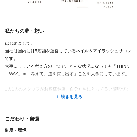
しっかり研修を通して、アイリストにデビューしてからはお給
料が一段魅力的になるような制度設計をしています。
勤務時間
勤務時間
週2回
週3回
週4回
週5回
シフト制
時短勤務OK
私たちの夢・想い
仕事の成果（売上）に対して、わかりやすく歩合率を設定し、
週4回
週5回
シフト制
できるようになったことが自分に返ってくる仕組みにしていま
10:00〜19:00／平日
はじめまして。
10:00〜19:00
す。
12:00〜21:00／土日祝
当社は国内に計5店舗を運営しているネイル＆アイラッシュサロン
11:00〜20:00
そうやって、成長と対価が伴う形をつくり、みんなが意欲的に
です。
上記は、営業時間です。
12:00〜21:00
働ける環境は他社に負けないポイントになっていると思います。
大事にしている考え方の一つで、どんな状況になっても「THINK
13:00〜22:00
WAY」＝「考えて、道を探し出す」ことを大事にしています。
勤務時間は、皆さんのご希望やご事情に応じて、対応させてもら
③異動がなく配属店舗での人間関係や店舗づくり、レクリエーシ
営業時間 11:00～22:00(土日祝10:00～19:00)の2交代制
います。
ョンや想い
朝(11:00～20:00) 夜(13:00～22:00)
1人1人のスタッフがお客様や店、自分たちにとって良い環境づく
目安としては、週2日～、1日4～5時間の勤務でお願いしたいと思
※月に半分ずつくらいの割合です。
りを、考えながら見つけ出していくことで、
続きを見る
いますが、
現場では頑張り屋の社員が多く、全体的には20代の社員が多い
※休日前は朝番、休日後は夜番のシフトでゆったりしたシフト調
お店がどんどん良い方向に向かっていくような集団でいたいと考
お気軽にご相談下さい。
です。
整です。
えています。
異動もなく、配属先の店舗で日々先輩スタッフと共に店舗を一
こだわり・自慢
緒に作っていきながら、強い関係性も作っていけます。
ただ施術ができるだけではなく、より濃い社員育成を進めなが
休日
制度・環境
休日
ら、それぞれが成長できるようような運営を進めています。