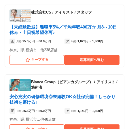
株式会社CS
/
アイリスト / スタッフ
【未経験歓迎】離職率5%／平均年収400万☆ 月8～10日
休み・土日祝希望休可♪
正
25.0
万円
60.0
万円
ア
1,023
円
1,500
円
月給
~
時給
~
神奈川県 横浜市...他238店舗
キープする
応募画面へ進む
Bianca Group（ビアンカグループ）
/
アイリスト /
施術者
安心充実の研修環境◎未経験OK☆社保完備！しっかり
技術を磨ける♪
正
26.5
万円
50.0
万円
ア
1,140
円
1,500
円
月給
~
時給
~
神奈川県 横浜市...他48店舗