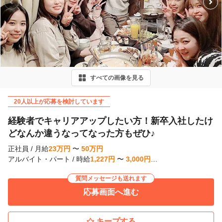
P
r
e
v
i
すべての画像を見る
o
u
20人以上が応募を検討しています
s
経験者でキャリアアップしたい方！新卒入社したけ
どなんか違うなってなった方もぜひ♪
正社員
/
月給
23
万
円
〜
50
万
円
アルバイト・パート
/
時給
1,227
円
〜
3,000
円
…
質問メッセージも送れます
応募画面へ進む
キープする