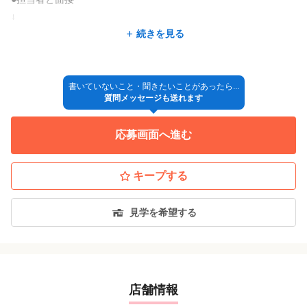
↓
●採用決定
続きを見る
↓
◎入社
書いていないこと・聞きたいことがあったら...
質問メッセージも送れます
*採用方法が変更となる場合もございますので、ご了承ください。
応募画面へ進む
キープする
見学を希望する
店舗情報