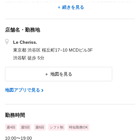
経験や技術が未熟な場合は1人前デビューまで試用期間中の給与ス
続きを見る
タート）
［歩合について］
店舗名・勤務地
総売に対して歩合をバック（社内規定あり）、指名は還元率UPな
のでモチベーションになると思いますよ！詳細は面談で♪
Le Cheriss.
東京都 渋谷区 桜丘町17−10 MCDビル3F
［その他］
渋谷駅 徒歩 5分
＊交通費/月1.5万円まで支給
＊店販手当/10％
地図を見る
＊役職手当
＊目標達成手当
地図アプリで見る
＊評価制度＆MBOシートに基づき昇給有
入社1年目で売上100万円達成するスタッフも！応募後の見学で実
勤務時間
際の支給例もお伝えします
週4回
週5回
週6回
シフト制
時短勤務OK
＜試用期間あり＞ 3ヶ月 〜 6ヶ月 / 時給 1,226円 〜 1,500円
10:00〜19:00