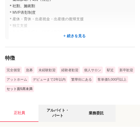
＊社割、施術割
＊MVP表彰制度
＊産休・育休・出産祝金・出産後の復帰支援
＊独立支援
＊飲食店や旅行など娯楽の割引制度
続きを見る
＊食事会・旅行など/参加自由
└旅は会社が旅費負担。スタッフのリクエストで有名テーマパークや石
垣島などに行きました♪
特徴
完全個室
急募
未経験歓迎
経験者歓迎
個人サロン
駅近
新卒歓迎
アットホーム
デビューまで2年以内
繁華街にある
客単価5,000円以上
セット面5席未満
アルバイト・パートの募集要項
業務委託の募集要項
アルバイト・
正社員
業務委託
パート
給与
給与