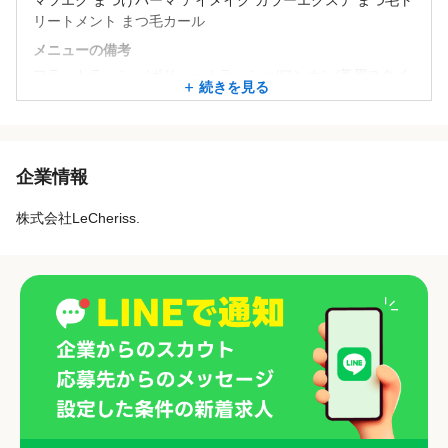
リートメント まつ毛カール
メニューの備考
フラットラッシュ/ボリュームラッシュ/ワンホン/美眉スタイ
続きを見る
リング/ハリウッドブロウリフト/パリジェンヌラッシュリフ
ト/マスカラパーマ/まつ毛パーマ/LEDまつエク/フェイスWAX
脱毛（フェイス）/トリートメントなどケアメニュー/耳つぼ
＆ボディジュエリー他
企業情報
＊リクライニングチェア4席（全席半個室）
株式会社LeCheriss.
＊取扱…ラッシュアディクトやエグータムをはじめFENIXコ
ーティングや眉コスメなども扱っています