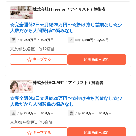
株式会社Thrive on
/
アイリスト / 施術者
☆完全週休2日☆月給28万円〜☆掛け持ち営業なし☆少
人数だから人間関係の悩みなし
正
25.0
万円
60.0
万円
ア
1,400
円
1,800
円
月給
~
時給
~
東京都 渋谷区...他12店舗
キープする
応募画面へ進む
株式会社ECLART
/
アイリスト / 施術者
☆完全週休2日☆月給28万円〜☆掛け持ち営業なし☆少
人数だから人間関係の悩みなし
正
25.0
万円
60.0
万円
委
20.0
万円
80.0
万円
月給
~
月給
~
東京都 中野区...他3店舗
キープする
応募画面へ進む