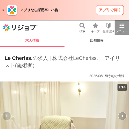
アプリで開く
アプリなら採用率1.75倍！
リジョブ
検索
キープ
会員登録
メニュー
求人情報
店舗情報
Le Cheriss.
の求人 | 株式会社LeCheriss. ｜アイリ
スト(施術者）
2026/06/15時点の情報
1
/
14
P
r