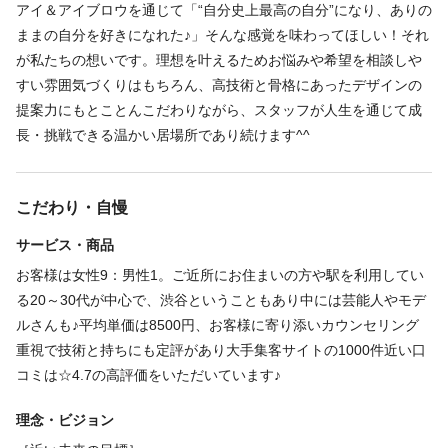
＊年末年始休（12/31～1/2）
アイ＆アイブロウを通じて「“自分史上最高の自分”になり、ありの
週3～5日出勤で応相談。土曜だけでも出勤いただけるとありがた
ままの自分を好きになれた♪」そんな感覚を味わってほしい！それ
たくさん書きましたが…LeCheriss.を選んでくれたスタッフの未
仕事内容
いですが…平日だけの勤務も大歓迎！まずはご相談ください^^
が私たちの想いです。理想を叶えるためお悩みや希望を相談しや
来のためにできることをオーナーとして有言実行しますので、ぜ
すい雰囲気づくりはもちろん、高技術と骨格にあったデザインの
まつげパーマ
アイラッシュ
まつげエクステ
ひみなさんのお力を貸してください^^
提案力にもとことんこだわりながら、スタッフが人生を通じて成
◆施術を中心としたサロン内業務全般
仕事内容
長・挑戦できる温かい居場所であり続けます^^
お客様の掛け持ち無し♪対応メニューにもよりますが、1日8時間勤
まつげパーマ
アイラッシュ
務の場合は4～8名を担当していただきます。カウンセリング重視
◆施術を中心としたサロン内業務全般
で丁寧な施術がモットーなので一人ひとりのお客様としっかり向
こだわり・自慢
掛け持ち無し♪対応メニューにもよりますが、1日8時間勤務の場合
き合えますよ！
サービス・商品
は4～8名を担当していただきます。カウンセリング重視で丁寧な
お客様は女性9：男性1。ご近所にお住まいの方や駅を利用してい
施術がモットーなので一人ひとりのお客様としっかり向き合えま
る20～30代が中心で、渋谷ということもあり中には芸能人やモデ
必要資格
すよ！
ルさんも♪平均単価は8500円、お客様に寄り添いカウンセリング
美容師免許
重視で技術と持ちにも定評があり大手集客サイトの1000件近い口
コミは☆4.7の高評価をいただいています♪
必要資格
福利厚生
美容師免許
理念・ビジョン