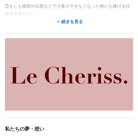
②もしも病気や出産などで入客ができなくなった時にも稼げる仕
［その他］
地図アプリで見る
地図アプリで見る
組みを作りたい！
広告費、光熱費、材料代の徴収無し
続きを見る
③地元に帰りたくなった時や海外留学にも対応できるよう全国＆
がんばってくださる方にはしっかり還元します。条件や詳細、シ
勤務時間
勤務時間
世界進出したい！
フトの希望などは面談時にお話ししましょう！
週3回
週2回
週4回
週3回
週5回
週4回
シフト制
週5回
週6回
時短勤務OK
週7回
シフト制
時短勤務OK
＜試用期間あり＞ 1ヶ月 〜 3ヶ月 / 完全歩合 350,000円 〜 600,00
④卒業（退職）した後も『LeCheriss.出身の技術はすごい！=信頼
10:00〜22:00／close
10:00〜22:00／close
0円
の証』に繋がるよう人間力やキャリアの可能性を広げられる会社
にしたい！
［サロンは予約優先制］
［サロンは予約優先制］
1日5～7時間で応相談。家族のタイムスケジュールに合わせたいな
⑤お客様もスタッフも、美容やLeCheriss.を通して自分を愛し、
ど希望があればできるだけ対応します
自己肯定感を高めながら自信を持てるようになって欲しい！
休日
⑥人生において支え合える最高の仲間を作ってほしいし、作りた
完全週休2日
休日
い！
＊週休二日or自由シフト制
完全週休2日
日曜休み
土日休み
＊年末年始休（12/31～1/2）
私たちの夢・想い
⑦全部を実現するために、お客様に「似合わせ×提案力×技術力」
＊週休二日or自由シフト制
まずはご相談ください^^
で最高の満足を届けたい！