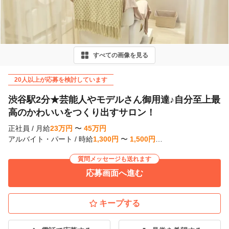
e
v
i
すべての画像を見る
o
u
20人以上が応募を検討しています
s
渋谷駅2分★芸能人やモデルさん御用達♪自分至上最
高のかわいいをつくり出すサロン！
正社員
/
月給
23
万
円
〜
45
万
円
アルバイト・パート
/
時給
1,300
円
〜
1,500
円
…
質問メッセージも送れます
応募画面へ進む
キープする