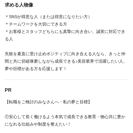
求める人物像
時給
完全歩合
1,300円
35万円
〜
1,500円
〜
60万円
◆未経験1300円～、経験者1400円～＋手当
↑↑↑
＊SNSが得意な人（または得意になりたい方）
上記は1日8時間×月8日休の想定一例です
＊チームワークを大切にできる方
※まつ毛パーマとまつエク、美眉で仕上がりや持ち・施術中の接
＊お客様とスタッフどちらにも真摯に向き合い、誠実に対応でき
客など一通りの仕事が一人で問題なくできることになります（未
★平均お客様単価8500円★
る人
経験や技術が未熟な場合は1人前デビューまで未経験の時給スター
ト）
［経験1年以上または即戦力の報酬］
失敗を素直に受け止めポジティブに向き合える人なら、きっと仲
①施術料のフリー40％・指名50％～ ※実力・経験によりご相談
間と共に切磋琢磨しながら成長できる♪美容業界で活躍したい人、
続きを見る
続きを見る
［その他］
可能◎
夢や目標がある方を応援します！
＊交通費/月1.5万円まで支給
②店販10％
＊店販手当/10％
店舗名・勤務地
店舗名・勤務地
PR
＊個人達成手当
※即戦力の基準…まつ毛パーマとまつエク、美眉スタイリングが
＊昇給有
できて、施術中の接客などの点で問題がないことが基準になりま
Le Cheriss.
Le Cheriss.
【転職をご検討のみなさんへ・私の夢と目標】
す
東京都 渋谷区 桜丘町17−10 MCDビル3F
東京都 渋谷区 桜丘町17−10 MCDビル3F
扶養の範囲内で働きたいなど希望があれば柔軟に対応しますが…
渋谷駅 徒歩 5分
渋谷駅 徒歩 5分
①安心して長く働けるよう本気で成長できる教育・物心共に豊か
稼ぎたい！というタイミングで業務委託への切り替えもOKです♪
［最低保証］
になれる仕組みや制度を整えたい！
20万円（契約時間により異なります）
地図を見る
地図を見る
＜試用期間あり＞ 1ヶ月 〜 3ヶ月 / 時給 1,300円以上