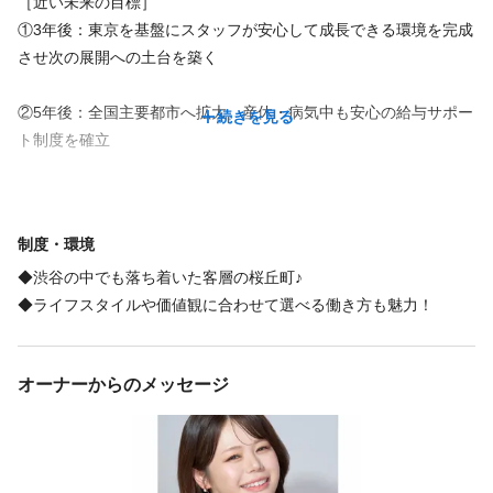
［近い未来の目標］
インセンティブあり
ノルマなし
独立・開業支援
研修制度あり
①3年後：東京を基盤にスタッフが安心して成長できる環境を完成
副業・WワークOK
福利厚生
させ次の展開への土台を築く
インセンティブあり
社員登用あり
独立・開業支援
研修制度あり
福利厚生の詳細
②5年後：全国主要都市へ拡大。産休・病気中も安心の給与サポー
続きを見る
育児休暇あり
ト制度を確立
＊社割、施術割
＊食事会・旅行など/参加自由
交通費支給
└旅はスタッフのリクエストでディズニーランドや石垣島などに行きま
③10年後：海外展開。Le Cheriss.出身＝信頼の証となり美容業界
した♪（旅費は実費）
・上限額
の働き方モデルへ！
＊映画館やカラオケなどのエンタメ施設などの割引
15000円
制度・環境
＊結婚祝い金や出産祝い金あり
◆渋谷の中でも落ち着いた客層の桜丘町♪
◆ライフスタイルや価値観に合わせて選べる働き方も魅力！
福利厚生の詳細
＊雇用保険・労災保険
特徴
＊社割、施術割
オーナーからのメッセージ
＊産休・育休・出産祝金・出産後の復帰支援
完全個室
急募
未経験歓迎
経験者歓迎
個人サロン
駅近
年齢不問
└正社員と同等の働き方が対象
完全歩合
面貸し・ミラーレンタルOK
デビューまで2年以内
繁華街にある
＊食事会・旅行など/参加自由
客単価5,000円以上
主婦・主夫歓迎
└旅はスタッフのリクエストでディズニーランドや石垣島などに行きま
した♪（旅費は会社が一部負担）