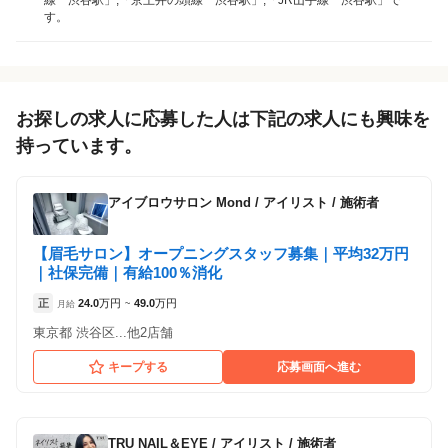
す。
各店舗の特色（詳しい給与、一緒に働くスタッフ、サービスメニュー、客層
など）が見られます
1
件の店舗
Le Cheriss.
お探しの求人に応募した人は下記の求人にも興味を
（東京都渋谷区:渋谷駅 徒歩 5分 ）
持っています。
アルバイト・
アイブロウサロン Mond
/
アイリスト / 施術者
正社員
業務委託
「アルバイト・パート」を募集している店舗
「業務委託」を募集している店舗
パート
【眉毛サロン】オープニングスタッフ募集｜平均32万円
｜社保完備｜有給100％消化
正
24.0
万円
49.0
万円
月給
~
東京都 渋谷区...他2店舗
キープする
応募画面へ進む
TRU NAIL＆EYE
/
アイリスト / 施術者