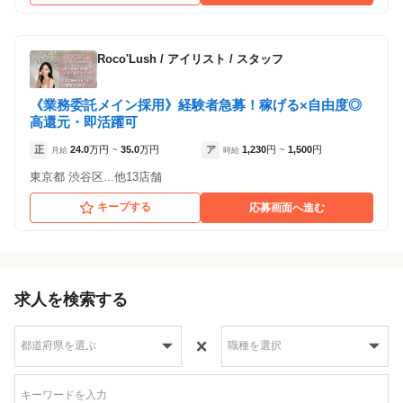
Roco'Lush
/
アイリスト / スタッフ
《業務委託メイン採用》経験者急募！稼げる×自由度◎
高還元・即活躍可
正
24.0
万円
35.0
万円
ア
1,230
円
1,500
円
月給
~
時給
~
東京都 渋谷区...他13店舗
キープする
応募画面へ進む
求人を検索する