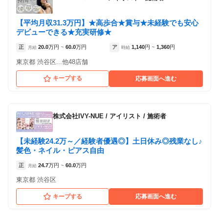
Le Cheriss.
Le Cheriss.
【平均月収31.3万円】★高歩合★賞与★未経験でも安心
デビューできる★充実研修★
正
20.0
万円
60.0
万円
ア
1,140
円
1,360
円
月給
~
時給
~
各店舗の特色（詳しい給与、一緒に働くスタッフ、サービスメニュー、客層
各店舗の特色（詳しい給与、一緒に働くスタッフ、サービスメニュー、客層
など）が見られます
など）が見られます
東京都 渋谷区...他48店舗
1
1
件の店舗
件の店舗
キープする
応募画面へ進む
Le Cheriss.
Le Cheriss.
（東京都渋谷区:渋谷駅 徒歩 5分 ）
（東京都渋谷区:渋谷駅 徒歩 5分 ）
株式会社IVY-NUE
/
アイリスト / 施術者
【未経験24.2万～／経験者優遇◎】土日休み◎残業なし♪
髪色・ネイル・ピアス自由
正
24.7
万円
60.0
万円
月給
~
東京都 渋谷区
キープする
応募画面へ進む