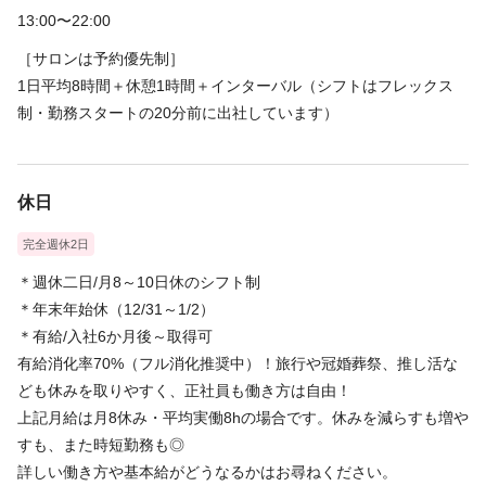
13:00〜22:00
［サロンは予約優先制］
1日平均8時間＋休憩1時間＋インターバル（シフトはフレックス
制・勤務スタートの20分前に出社しています）
休日
完全週休2日
＊週休二日/月8～10日休のシフト制
＊年末年始休（12/31～1/2）
＊有給/入社6か月後～取得可
有給消化率70%（フル消化推奨中）！旅行や冠婚葬祭、推し活な
ども休みを取りやすく、正社員も働き方は自由！
上記月給は月8休み・平均実働8hの場合です。休みを減らすも増や
すも、また時短勤務も◎
詳しい働き方や基本給がどうなるかはお尋ねください。