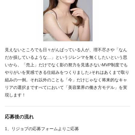
特徴
完全個室
急募
未経験歓迎
経験者歓迎
個人サロン
駅近
新卒歓迎
繁華街にある
客単価5,000円以上
主婦・主夫歓迎
見えないところでも日々がんばっている人が、理不尽さや「なん
だか損しているような…」というジレンマを無くしたいという思
いから、「売上」だけでなく影の努力を見逃さないMVP制度でも
やりがいを実感できる仕組みをつくりました♪それはあくまで取り
組みの一例。それ以外のことも「今」だけじゃなく将来的なキャ
リアの選択まですべてにおいて「美容業界の働き方モデル」を実
現します！
応募後の流れ
1、リジョブの応募フォームよりご応募