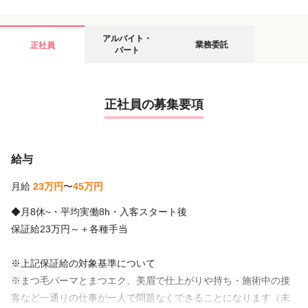
アルバイト・
業務委託
正社員
パート
正社員の募集要項
給与
月給
23万円
〜
45万円
◆月8休~・平均実働8h・入客スタート後
保証給23万円～＋各種手当
※上記保証給の対象基準について
※まつ毛パーマとまつエク、美眉で仕上がりや持ち・施術中の接
客など一通りの仕事が一人で問題なくできることになります（未