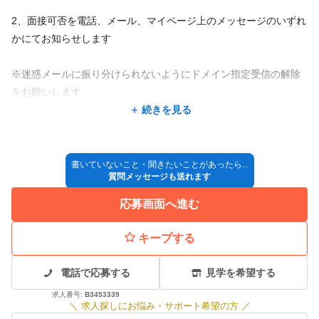
2、面接可否を電話、メール、マイページ上のメッセージのいずれ
かにてお知らせします
※迷惑メールに振り分けられないようにドメイン指定受信の解除
をお願いします
続きを見る
3、面接or職場見学（初回はリモートも可）
「今勤めているところをいつ辞めるか迷っている…」「見学で話
しを聞いてから決めたい」という場合はご応募後、お話しした上
書いていないこと・聞きたいことがあったら...
質問メッセージも送れます
で検討＆入社日のご相談もOK♪気になることは気軽にご相談くだ
さい^^
応募画面へ進む
4、採用決定 ！
キープする
5、入社
電話で応募する
見学を希望する
※採用方法が変更となる場合もございますがご了承ください
求人番号:
B3453339
＼
求人探しにお悩み・サポート希望の方
／