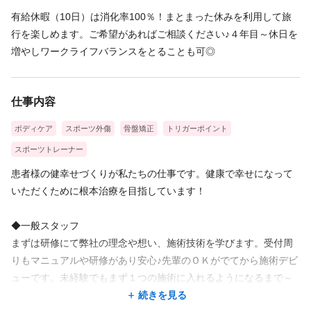
有給休暇（10日）は消化率100％！まとまった休みを利用して旅
行を楽しめます。ご希望があればご相談ください♪４年目～休日を
増やしワークライフバランスをとることも可◎
仕事内容
ボディケア
スポーツ外傷
骨盤矯正
トリガーポイント
スポーツトレーナー
患者様の健幸せづくりが私たちの仕事です。健康で幸せになって
いただくために根本治療を目指しています！
◆一般スタッフ
まずは研修にて弊社の理念や想い、施術技術を学びます。受付周
りもマニュアルや研修があり安心♪先輩のＯＫがでてから施術デビ
ューです。未経験でもまず１つの施術に入れるようになるまで～
２か月ほどです！少しずつ入れる施術を増やしていきます！
続きを見る