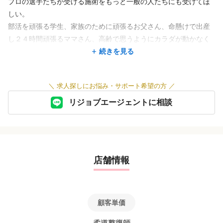
プロの選手たちが受ける施術をもっと一般の人たちにも受けてほ
しい。
部活を頑張る学生、家族のために頑張るお父さん、命懸けで出産
し２４時間頑張るママさん、高齢で思うようにカラダが動かなく
なってきたおじいちゃんやおばあちゃん・・・
続きを見る
彼らをカラダの不調から解放し、毎日元気に夢に向かって頑張る
＼
求人探しにお悩み・サポート希望の方
／
お手伝いをしたい。そんな想いから鍼灸整骨院をはじめました。
リジョブエージェントに相談
このページを見ているあなたは、治療家を志していて、どこで働
いて知識や技術を身につけようかと考えられている方でしょう。
また、新たなことに挑戦しようという勇気がある方です。この仕
事は本当に素晴らしい。働きながら「笑顔」と「ありがとう」に
店舗情報
たくさん出会える仕事です。
ぜひこの業界に足を踏み入れること、携われることを誇りに思い
ながら、よりあなたの成長を促してくれる会社を探してくださ
顧客単価
い。自分で思っていたよりさらに大きな夢に向かって、楽しく仲