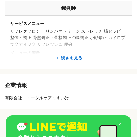
痛みを取り除くメニュー、痛みが再発しないようにするメニ
ュー、予防メニューと長く患者様のニーズにあわせて施術を
鍼灸師
行えるようにしています。またお体のお悩みとして痛み以外
にもお困りの方がいましたら、リンパドレナージュ、ダイエ
サービスメニュー
ット、ファスティング、小顔矯正など美容メニューも提供し
リフレクソロジー リンパマッサージ ストレッチ 腸セラピー
ています。患者様に寄り添った、お体のお悩みをトータルケ
整体・矯正 骨盤矯正・骨格矯正 O脚矯正 小顔矯正 カイロプ
アできる院です。
ラクティック リフレッシュ 痩身
メニューの備考
続きを見る
基本的には「痛み」でご来店される患者様がほとんどです。
痛みを取り除くメニュー、痛みが再発しないようにするメニ
ュー、予防メニューと長く患者様のニーズにあわせて施術を
行えるようにしています。またお体のお悩みとして痛み以外
企業情報
にもお困りの方がいましたら、リンパドレナージュ、ダイエ
ット、ファスティング、小顔矯正など美容メニューも提供し
有限会社 トータルケアまえいけ
ています。患者様に寄り添った、お体のお悩みをトータルケ
アできる院です。