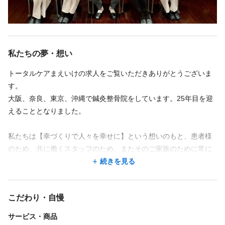
もどの先生でも安心!と院を信頼して通ってくれます。
また、指名・担当制でないため患者様の施術計画のカンファレを
行い、柔整師、鍼灸師の若手～ベテランまでが互いに意見を交換
し、より良い施術を提案していきます。そうすることで、患者様
私たちの夢・想い
の夢が早く実現します!さらに多くの症例がみれるのでより成長で
きます！
トータルケアまえいけの求人をご覧いただきありがとうございま
す。
◆充実した研修制度◆
大阪、奈良、東京、沖縄で鍼灸整骨院をしています。25年目を迎
当院のほとんどが新卒からの未経験、もしくは１～３年程度のキ
えることとなりました。
ャリアでの採用です。そのため、施術の知識や考え方だけでな
く、患者様に対する挨拶や心構えなども再度しっかり学べます！
私たちは【幸づくりで人々を幸せに】という想いのもと、患者様
座学、実技を通し、テストに合格した人から患者様にデビューし
のため、共に働くスタッフのため、またそのご家族のために常に
ていくため安心◎現場でも先輩社員が丁寧に教えてくれます。ほ
進化し、地域で最も必要とされる院を目指しています。
続きを見る
とんどの研修時間は受付時間内で練習をしています。1年目から施
術者として徐々に患者様と関われ、しっかりと効果が出せる施術
弊社の特徴３つ
家になれます。
こだわり・自慢
①男女問わず施術家として活躍できる！
②充実した研修制度で技術&人間力ＵＰ！
サービス・商品
また、毎月院を閉めての社内研修や、泊まりでの総会、社外の研
③社内独立支援制度でローリスクで高収入も◎