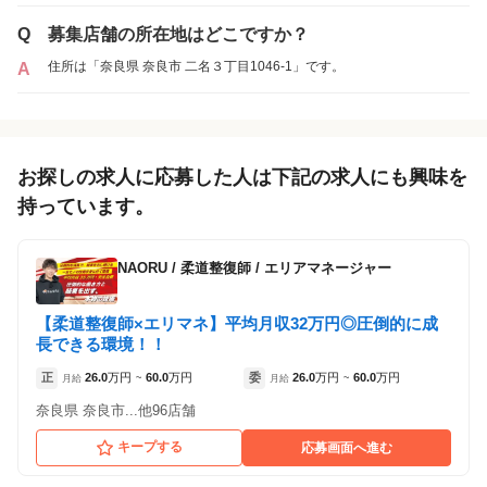
Q
募集店舗の所在地はどこですか？
正社員
住所は「奈良県 奈良市 二名３丁目1046-1」です。
A
お探しの求人に応募した人は下記の求人にも興味を
持っています。
NAORU
/
柔道整復師 / エリアマネージャー
【柔道整復師×エリマネ】平均月収32万円◎圧倒的に成
長できる環境！！
正
26.0
万円
60.0
万円
委
26.0
万円
60.0
万円
月給
~
月給
~
奈良県 奈良市...他96店舗
キープする
応募画面へ進む