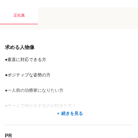
正社員
求める人物像
●素直に対応できる方
●ポジティブな姿勢の方
●一人前の治療家になりたい方
●チームで何かをするのが好きな方！
続きを見る
を求めています！
PR
私たちは共に働く仲間をとても大切にします。だからこそ、院の