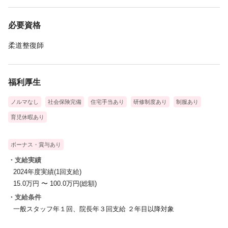
◆副院長/院長
必要資格
施術だけでなく人材育成や院運営のマネジメントをします。院の
みんなが働きやすいように創意工夫をします。
柔道整復師
◆エリアマネージャー
複数店舗のマネジメントを行います。会社全体の底上げをしま
福利厚生
す！
ノルマなし
社会保険完備
住宅手当あり
研修制度あり
制服あり
◆パートナー
育児休暇あり
自分の院を持てます(^^♪施術として働くも良し！マネジメントに
徹するも良し！Ｉ・Ｕターンで２名、実際に経営者として活躍中♪
ボーナス・賞与あり
実績年収600万～
・支給実績
2024年度実績(1回支給)
15.0万円 〜 100.0万円(総額)
・支給条件
一般スタッフ年１回、院長年３回支給 ２年目以降対象