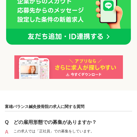
「正社員」を募集していた店舗
各店舗の特色（詳しい給与、一緒に働くスタッフ、サービスメニュー、客層
など）が見られます
富雄バランス鍼灸接骨院の求人に関する質問
1
件の店舗
富雄バランス鍼灸接骨院
Q
どの雇用形態での募集がありますか？
（奈良県奈良市:富雄駅 ）
この求人では「正社員」での募集をしています。
A