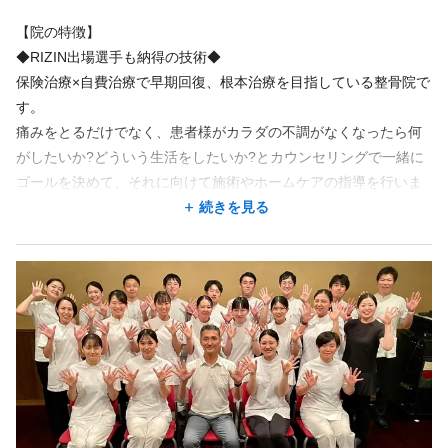
雰囲気がとても良い！こればかりはココでは伝えきれないので、
【院の特徴】
見学へぜひお越しください♪お互いに「大切にしたい」「共に成長
◆RIZIN出場選手も納得の技術◆
しあえる」と思える方を募集しています。
保険治療×自費治療で早期回復、根本治療を目指している整骨院で
す。
ご応募いただいた方は
痛みをとるだけでなく、患者様がカラダの不調がなくなったら何
・院の見学
がしたいか?どういう生活をしたいか?とカウンセリングで一緒に
・施術の体験
ゴールを決めて、それに向けて施術やホームケアの指導を行いま
・会社説明
す。痛みの再発防止、ケガの予防、パフォーマンスアップなど主
続きを見る
を受けていただき選考に進むか考えていただきます。
に筋肉、骨格、神経の3観点からアプローチします。
感染症対策や遠方に方には先にオンラインにてお話させていただ
◆安心のチーム医療◆
く場合もございます。まずはご応募いただき、個別に対応させて
患者様の早期回復のためにも通院ペースが大切となります。当院
いただきますのでお気軽にお問合せください♪
では指名、担当制はなくどの先生が入っても同じ施術、効果が出
せるよう練習します。以前は指名制がありましたが、どうしても
その施術者が休みだと患者様の通院ペースが乱れたり、施術者も
休みがとりにくかったりしていました。しかし、全員が同じ効果
が出せることにより、施術者もシフトが自由に組めたり、患者様