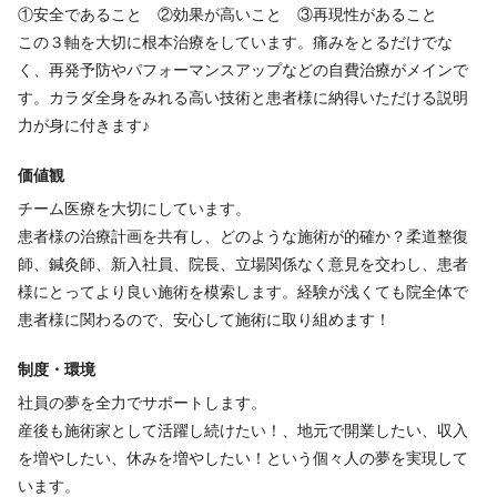
修など学ぶ機会が沢山あります。患者様の健康のために、また自
①安全であること ②効果が高いこと ③再現性があること
分のスキルアップのために学びたい方にはぴったりです!
この３軸を大切に根本治療をしています。痛みをとるだけでな
く、再発予防やパフォーマンスアップなどの自費治療がメインで
◆育休後、施術者として復帰◆
す。カラダ全身をみれる高い技術と患者様に納得いただける説明
ママさん施術者が活躍中です。せっかく資格をとったのだから、
力が身に付きます♪
プライベートも仕事も充実させたい!という方、大歓迎です!スタッ
価値観
フ同士仲の良い整骨院です。
チーム医療を大切にしています。
患者様の治療計画を共有し、どのような施術が的確か？柔道整復
師、鍼灸師、新入社員、院長、立場関係なく意見を交わし、患者
様にとってより良い施術を模索します。経験が浅くても院全体で
患者様に関わるので、安心して施術に取り組めます！
制度・環境
社員の夢を全力でサポートします。
産後も施術家として活躍し続けたい！、地元で開業したい、収入
を増やしたい、休みを増やしたい！という個々人の夢を実現して
います。