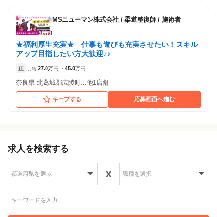
MSニューマン株式会社
/
柔道整復師 / 施術者
★福利厚生充実★ 仕事も遊びも充実させたい！スキル
アップ目指したい方大歓迎♪♪
正
27.0
万円
45.0
万円
月給
~
奈良県 北葛城郡広陵町...他1店舗
キープする
応募画面へ進む
求人を検索する