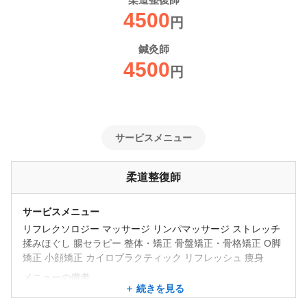
柔道整復師
間と一緒に切磋琢磨できる！弊社はそんな会社です。私たち治療
4500
家とは、人の痛みを安心と希望に変え、人のつらさを喜びに変え
円
る仕事だと考えています。一人一人に心を込めて、自分ができる
鍼灸師
最高の治療をして少しでも早く良くなり、楽になっていただくよ
4500
円
うに施術しています。患者様によくなってもらうためには、個人
が一生懸命に施術するのはもちろん、院全体でチームとしてホス
ピタリティを発揮することを大切にしています。治療家として私
たちと共に学び、共に成長し、人の役に立てる喜びを分かち合い
サービスメニュー
ましょう。
治療家として一人前になりたい方や、将来的にはマネジメントや
柔道整復師
経営も学びたい方！あなたの見学、ご応募をお待ちしておりま
す。
サービスメニュー
リフレクソロジー マッサージ リンパマッサージ ストレッチ
揉みほぐし 腸セラピー 整体・矯正 骨盤矯正・骨格矯正 O脚
矯正 小顔矯正 カイロプラクティック リフレッシュ 痩身
メニューの備考
続きを見る
基本的には「痛み」でご来店される患者様がほとんどです。