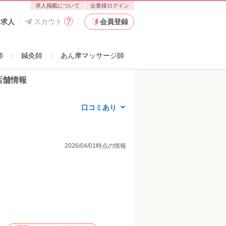
求人掲載について
企業様ログイン
た求人
スカウト
会員登録
師
鍼灸師
あん摩マッサージ師
店舗情報
口コミあり
2026/04/01時点の情報