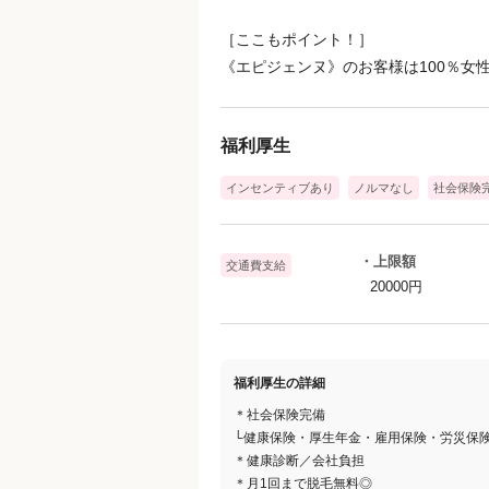
［ここもポイント！］
《エピジェンヌ》のお客様は100％女
福利厚生
インセンティブあり
ノルマなし
社会保険
・上限額
交通費支給
20000円
福利厚生の詳細
＊社会保険完備
└健康保険・厚生年金・雇用保険・労災保
＊健康診断／会社負担
＊月1回まで脱毛無料◎