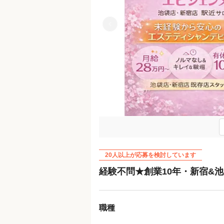
Previous
20人以上が応募を検討しています
経験不問★創業10年・新宿&
職種