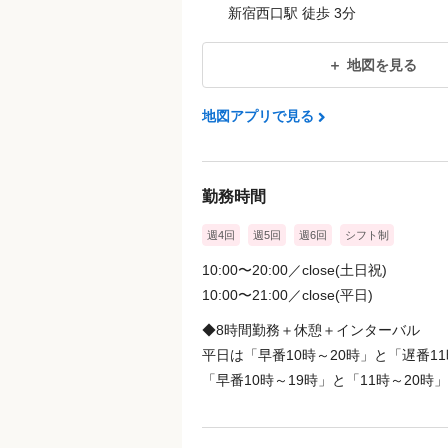
新宿西口駅 徒歩 3分
［手当］
＊交通費／月2万円まで
地図を見る
都度払い制だから「お客様のキレイ」
地図アプリで見る
^^
給与には固定残業代 35,000円〜 （2
勤務時間
超過分は別途支給
週4回
週5回
週6回
シフト制
＜試用期間あり＞ 1ヶ月 〜 3ヶ月 / 月給 2
10:00〜20:00／close(土日祝)
10:00〜21:00／close(平日)
◆8時間勤務＋休憩＋インターバル
平日は「早番10時～20時」と「遅番1
「早番10時～19時」と「11時～20