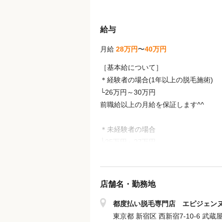
給与
月給
28万円
〜
40万円
［基本給について］
＊経験者の場合(1年以上の脱毛施術)
└26万円～30万円
前職給以上の月給を保証します^^
＊未経験者の場合
└25万円～27万円
［歩合］
＊個人達成金／1.5万円～10万円
店舗名・勤務地
＊店舗達成金／5000円～7万円
＊指名料／全額バック
都度払い脱毛専門店 エピジェン
＊物販手当
東京都 新宿区 西新宿7-10-6 武蔵