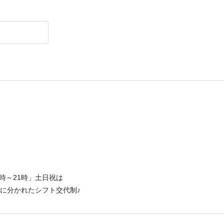
に100％集中できます！あなたの頑張りは毎月の歩合でしっかり還元◎
0時間分）を含む
40,000円 〜 350,000円
1時～21時」土日祝は
時」に分かれたシフト交代制♪