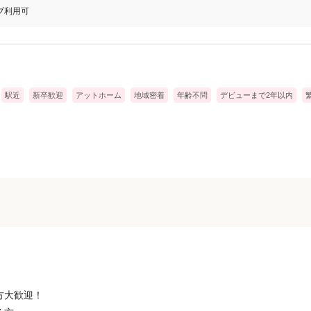
ブ利用可
駅近
新卒歓迎
アットホーム
地域密着
年齢不問
デビューまで2年以内
方大歓迎！