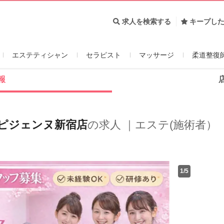
求人を検索する
キープし
エステティシャン
セラピスト
マッサージ
柔道整復
報
ピジェンヌ新宿店
の求人 ｜エステ(施術者）
1
/
5