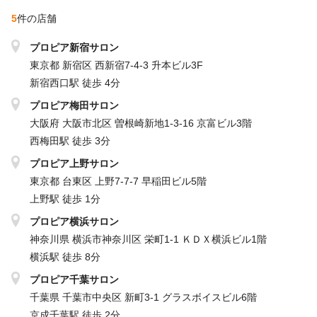
▼残業について▼
5
件の店舗
お客様のご来店は完全予約制ですので予定外の急な残業がなく、
プロピア新宿サロン
オンとオフのメリハリをつけて働くことができます！
東京都 新宿区 西新宿7-4-3 升本ビル3F
残業した場合には、残業手当を全額しっかりお支払いします。
新宿西口駅 徒歩 4分
プロピア梅田サロン
大阪府 大阪市北区 曽根崎新地1-3-16 京富ビル3階
西梅田駅 徒歩 3分
プロピア上野サロン
東京都 台東区 上野7-7-7 早稲田ビル5階
上野駅 徒歩 1分
プロピア横浜サロン
神奈川県 横浜市神奈川区 栄町1-1 ＫＤＸ横浜ビル1階
横浜駅 徒歩 8分
プロピア千葉サロン
千葉県 千葉市中央区 新町3-1 グラスボイスビル6階
京成千葉駅 徒歩 2分