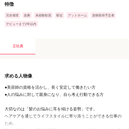
特徴
す。
◆健康診断
◆レジャー優待等
次回のご予約やお客様への最適なご提案に向けて準備を行いま
完全個室
急募
未経験歓迎
駅近
アットホーム
資格取得予定者
す。
デビューまで2年以内
↓
<退社>
予定どおりに退社♪1日おつかれさまでした!
正社員
求める人物像
●美容師の資格を活かし、長く安定して働きたい方
●人の悩みに対して親身になり、自ら考え行動できる方
大切なのは「髪のお悩みに耳を傾ける姿勢」です。
ヘアケアを通じてライフスタイルに寄り添うことができる仕事の
ため、