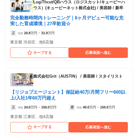
LogiThcut/QBハウス（ロジスカット/キュービーハ
ウス）(キュービーネット株式会社)
/
美容師 / 新卒
完全勤務時間内トレーニング｜6ヶ月デビュー可能な充
実した育成環境｜27卒歓迎☆
正
20.8
万円
31.9
万円
月給
~
東京都 渋谷区...他6店舗
キープする
応募画面へ進む
株式会社Grit（AUSTIN）
/
美容師 / スタイリスト
【リジョブエージェント】保証給40万/月間フリー600以
上/入社1年60万円超え
正
24.0
万円
150.0
万円
委
40.0
万円
150.0
万円
月給
~
月給
~
東京都 江東区...他4店舗
キープする
応募画面へ進む