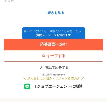
⑤入社
★面接日や入社日など、お気軽にご相談ください★
続きを見る
※選考方法が変更となる場合もございますのでご了承ください。
※サロン見学も随時受け付けています。
書いていないこと・聞きたいことがあったら...
質問メッセージも送れます
※応募書類(履歴書等)は返却致しかねます。
応募画面へ進む
キープする
電話で応募する
求人番号:
B3810140
＼
求人探しにお悩み・サポート希望の方
／
リジョブエージェントに相談