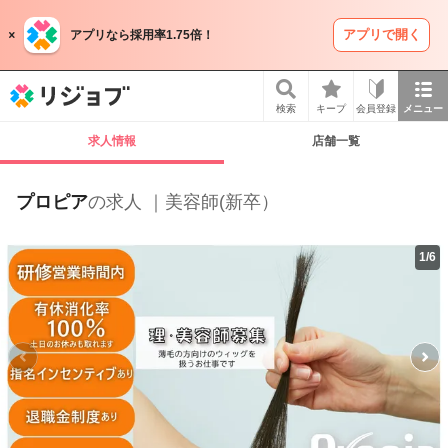
アプリで開く
アプリなら採用率1.75倍！
リジョブ
検索
キープ
会員登録
メニュー
求人情報
店舗一覧
プロピア
の求人 ｜美容師(新卒）
1
/
6
P
r
e