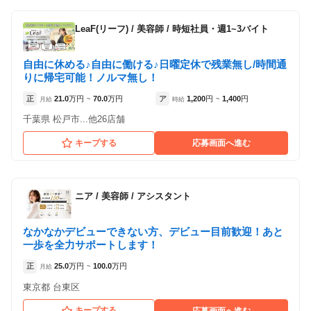
LeaF(リーフ)
/
美容師 / 時短社員・週1~3バイト
自由に休める♪自由に働ける♪日曜定休で残業無し/時間通
りに帰宅可能！ノルマ無し！
正
21.0
万円
70.0
万円
ア
1,200
円
1,400
円
月給
~
時給
~
千葉県 松戸市...他26店舗
キープする
応募画面へ進む
ニア
/
美容師 / アシスタント
なかなかデビューできない方、デビュー目前歓迎！あと
一歩を全力サポートします！
正
25.0
万円
100.0
万円
月給
~
東京都 台東区
キープする
応募画面へ進む