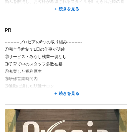
悩みを解消し、お客様が希望されるスタイルを叶えられた時の喜
びは大きいもの。
続きを見る
その喜びにやりがいを感じられる方、少しでも関心を持たれた
PR
方、
ぜひ応募ボタンからご連絡いただき、一度お話しましょう！
----------プロピアの8つの取り組み----------
①完全予約制で1日の仕事が明確
あなたの『いつまでも美容師として活躍したい』をプロピアは応
②サービス・みなし残業一切なし
援します。
③子育て中のスタッフ多数在籍
④充実した福利厚生
▼応募資格
⑤研修営業時間内
・2025年3月に美容師免許を取得予定の方
⑥通勤に適した駅近サロン
⑦業界未経験者やブランクのある方も活躍
続きを見る
⑧有給消化率１００％
-----------------------------------------------
■充実の研修制度
皆さんが安心してお仕事ができるように研修を行います。