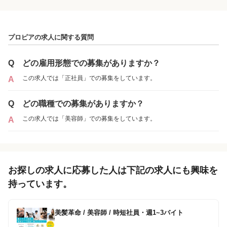
プロピアの求人に関する質問
Q
どの雇用形態での募集がありますか？
この求人では「正社員」での募集をしています。
A
Q
どの職種での募集がありますか？
この求人では「美容師」での募集をしています。
A
プロピア上野サロン
各店舗の特色（詳しい給与、一緒に働くスタッフ、サービスメニュー、客層
お探しの求人に応募した人は下記の求人にも興味を
など）が見られます
持っています。
5
件の店舗
プロピア新宿サロン
（東京都新宿区:新宿西口駅 徒歩 4分 / 新宿駅
美髪革命
/
美容師 / 時短社員・週1~3バイト
徒歩 6分 ）