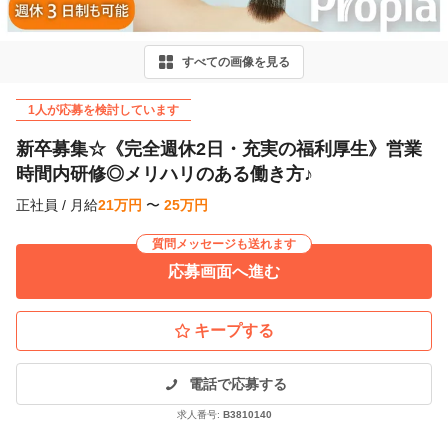
v
i
すべての画像を見る
o
u
1人が応募を検討しています
s
新卒募集☆《完全週休2日・充実の福利厚生》営業
時間内研修◎メリハリのある働き方♪
正社員
/
月給
21
万
円
〜
25
万
円
質問メッセージも送れます
応募画面へ進む
キープする
電話で応募する
求人番号:
B3810140