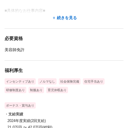
■具体的なお仕事内容■
・美容サービス提供(カット、スタイリング、カラー、パーマ、シ
続きを見る
ャンプーなど)
・毛髪製品の提供(ウィッグ・かつら・自社製品ヘアコンタクトな
必要資格
どのご提供)
・増毛の施術(自毛に人工毛髪を結びつけ毛量を増やします)
美容師免許
・育毛の施術(髪や頭皮のケア、育毛コース、ヘッドスパ)
・ヘアケアやヘアスタイルのアドバイス
・商品や施術のアフターフォロー など
福利厚生
インセンティブあり
ノルマなし
社会保険完備
住宅手当あり
定期的なメンテナンスが必要な商品を扱うので、お客様と長期に
わたって信頼関係を構築でき、やりがいを持って業務に取り組む
研修制度あり
制服あり
育児休暇あり
ことができます。
ボーナス・賞与あり
■ある1日の流れ■
・支給実績
<朝出社>
2024年度実績(2回支給)
お客様をお迎えする準備をします。清掃や朝礼等で連絡事項の伝
21.0万円 〜 42.0万円(総額)