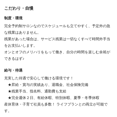
サロン勤務スタッフの平均勤続年数は「約14年」と長く安定して
こだわり・自慢
働ける環境です！
制度・環境
完全予約制サロンなのでスケジュールも立てやすく、予定外の急
働き方の自由度が高いサロンです！
な残業はありません。
お気軽にご応募ください☆
残業があった場合は、サービス残業は一切なくすべて時間外手当
をお支払いします。
オンとオフのメリハリをもって働き、自分の時間を楽しむ余裕が
できるはず♪
給与・待遇
充実した待遇で安心して働ける環境です！
★昇給・賞与の実績あり、退職金、社会保険完備
★残業手当、指名料、通勤費も支給
★完全週休２日、有給休暇、特別休暇、夏季・冬季休暇
産休育休・子育て社員も多数！ ライフプランとの両立が可能で
す。