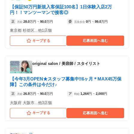
【保証50万円新規入客保証100名】1日体験入店2万
プロピア梅田サロン
円！！マンツーマンで接客◎
（大阪府大阪市:西梅田駅 徒歩 3分 ）
正
28.0
万円
90.0
万円
委
0
円
99.0
万円
月給
~
完全歩合
~
東京都 杉並区...他1店舗
プロピア上野サロン
（東京都台東区:上野駅 徒歩 1分 / 稲荷町駅 徒
キープする
応募画面へ進む
歩 7分 ）
プロピア横浜サロン
original salon
/
美容師 / スタイリスト
（神奈川県横浜市:横浜駅 徒歩 8分 ）
【今年3月OPEN★スタッフ募集中‼6ヶ月＊MAX45万保
プロピア千葉サロン
障】この条件は今だけ♪
（千葉県千葉市:京成千葉駅 徒歩 2分 ）
正
26.9
万円
90.0
万円
ア
1,264
円
2,000
円
月給
~
時給
~
大阪府 大阪市...他3店舗
正社員
キープする
応募画面へ進む