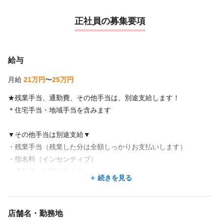
正社員の募集要項
給与
月給
21万円
〜
25万円
★残業手当、通勤費、その他手当は、別途支給します！
＊住宅手当・地域手当を含みます
▼その他手当は別途支給▼
・残業手当（残業した分は全額しっかりお支払いします）
・指名料（インセンティブ）
・通勤費（5万円/月まで）
続きを見る
・昇給 年1回（業績や評価に基づく）
・賞与 年2回（業績や評価に基づく）
・慶弔見舞金 など
店舗名・勤務地