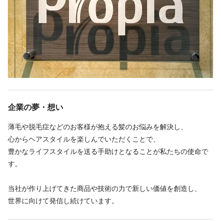
1～3ヶ月ほどで入客できるまで丁寧にサポートしますのでご安心
ください。
■一般の理美容技術だけじゃない！
お客様が望むヘアスタイルを叶えるための＋αのスキルアップが可
能です。
「プロピアの商品や技術は、各種メディアでも取り上げられてい
企業の夢・想い
ます」
その商品力とあなたの技術で、一緒にお客様の笑顔を増やしませ
薄毛や脱毛症などのお客様が抱える髪のお悩みを解決し、
んか？
心からヘアスタイルを楽しんでいただくことで、
豊かなライフスタイルを送る手助けとなることが私たちの使命で
す。
■サロンの雰囲気
みんなが色んなアイディアを出し合って良いことをどんどん取り
当社が作り上げてきた商品や技術の力で新しい価値を創造し、
入れる風通しの良さがあります。
世界に向けて発信し続けています。
チームワークを大切に、お客様の笑顔を一つでも多く増やせるよ
う頑張っています。