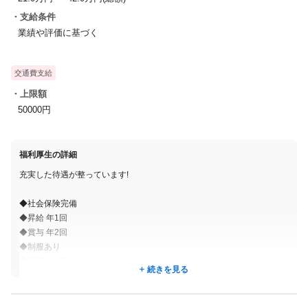
達等を行います。
・支給条件
完全予約制で1日の予定があらかじめ決まっているため、本日のお
業績や評価に基づく
客様情報を確認します。
↓
交通費支給
<接客>
・上限額
受付でお客様をお出迎えし、プライバシーが確保された個室ブー
50000円
スで施術を行います。
施術内容やご希望によって前後しますが、1日で5名前後のお客様
を対応します。
福利厚生の詳細
↓
充実した待遇が整っています!
<お昼休憩>
しっかり1時間の休憩をとり、リフレッシュして後半の仕事に備え
◆社会保険完備
ます。
◆昇給 年1回
お弁当を持ってきたり、外へランチに出かけることも♪
◆賞与 年2回
◆制服あり
↓
◆退職金制度
<接客の合間>
続きを見る
◆見舞金制度
お客様がご来店される前に毛髪製品のセットを行ったり、
◆特別休暇
ご担当したお客様の施術内容やご要望を顧客カルテに記録しま
◆UIターン支援