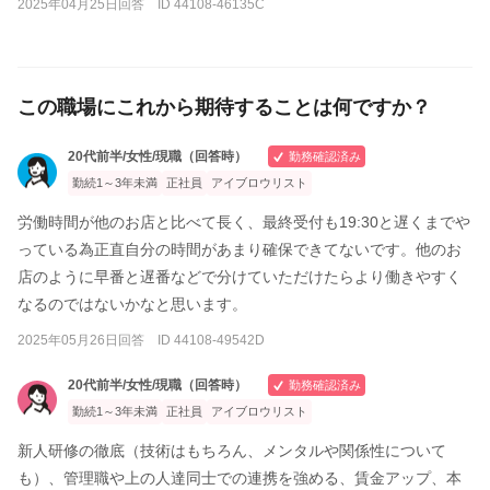
2025年04月25日回答 ID 44108-46135C
この職場にこれから期待することは何ですか？
20代前半/女性/現職（回答時）
勤務確認済み
勤続1～3年未満
正社員
アイブロウリスト
労働時間が他のお店と比べて長く、最終受付も19:30と遅くまでや
っている為正直自分の時間があまり確保できてないです。他のお
店のように早番と遅番などで分けていただけたらより働きやすく
なるのではないかなと思います。
2025年05月26日回答 ID 44108-49542D
20代前半/女性/現職（回答時）
勤務確認済み
勤続1～3年未満
正社員
アイブロウリスト
新人研修の徹底（技術はもちろん、メンタルや関係性について
も）、管理職や上の人達同士での連携を強める、賃金アップ、本