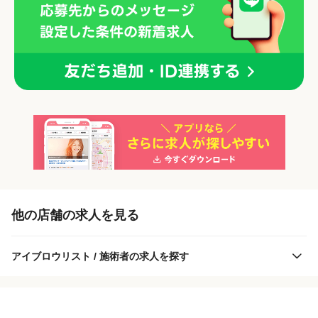
「正社員」を募集している店舗
各店舗の特色（詳しい給与、一緒に働くスタッフ、サービスメニュー、客層
他の店舗の求人を見る
など）が見られます
1
件の店舗
アイブロウリスト / 施術者の求人を探す
アイブロウサロン i. 二子玉川店
（東京都世田谷区:二子玉川駅 徒歩 2分 ）