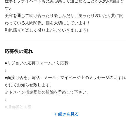
仕事もプライベートも充実◎楽しく過ごせることが人気の理由で
※外部研修での接客の練習制度等あり
す♪
必要資格
現役アイブロウプロフェッショナル監修のもと、講習
美容を通して助け合ったり楽しんだり、笑ったり泣いたり共に関
美容師免許
わっている人間関係、個を大切にしています！
和気藹々と楽しく盛り上がっていきましょう♪
福利厚生
応募後の流れ
ボーナス・賞与あり
インセンティブあり
ノルマなし
交通費支給
●リジョブの応募フォームより応募
独立・開業支援
制服あり
育児休暇あり
↓
●面接可否を、電話、メール、マイページ上のメッセージのいずれ
福利厚生の詳細
かにてお知らせ致します。
◆Uターン・Iターン支援制度あり
※ドメイン指定受信の解除を予めして下さい。
◆ネイルOK、髪型、髪色自由
↓
◆店長、マネージャーなどのキャリアアップも支援
●担当者と面接
◆業績達成旅行あり
↓
続きを見る
◆月一食事会
●採用決定
◆制服貸与
◆介護・介助補助金あり
↓