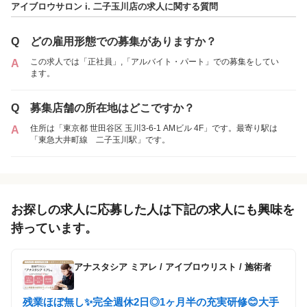
アイブロウサロン i. 二子玉川店の求人に関する質問
アルバイト・
正社員
「アルバイト・パート」を募集している店舗
パート
Q
どの雇用形態での募集がありますか？
この求人では「正社員」,「アルバイト・パート」での募集をしてい
A
各店舗の特色（詳しい給与、一緒に働くスタッフ、サービスメニュー、客層
ます。
など）が見られます
1
件の店舗
Q
募集店舗の所在地はどこですか？
アイブロウサロン i. 二子玉川店
住所は「東京都 世田谷区 玉川3-6-1 AMビル 4F」です。最寄り駅は
A
（東京都世田谷区:二子玉川駅 徒歩 2分 ）
「東急大井町線 二子玉川駅」です。
お探しの求人に応募した人は下記の求人にも興味を
持っています。
アナスタシア ミアレ
/
アイブロウリスト / 施術者
残業ほぼ無し✨完全週休2日◎1ヶ月半の充実研修😊大手