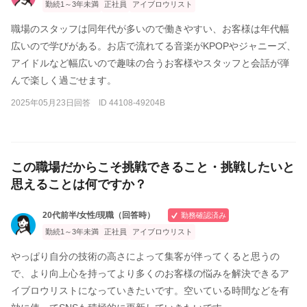
勤続1～3年未満
正社員
アイブロウリスト
職場のスタッフは同年代が多いので働きやすい、お客様は年代幅
広いので学びがある。お店で流れてる音楽がKPOPやジャニーズ、
アイドルなど幅広いので趣味の合うお客様やスタッフと会話が弾
んで楽しく過ごせます。
2025年05月23日回答 ID 44108-49204B
この職場だからこそ挑戦できること・挑戦したいと
思えることは何ですか？
20代前半/女性/現職（回答時）
勤務確認済み
勤続1～3年未満
正社員
アイブロウリスト
やっぱり自分の技術の高さによって集客が伴ってくると思うの
で、より向上心を持ってより多くのお客様の悩みを解決できるア
イブロウリストになっていきたいです。空いている時間などを有