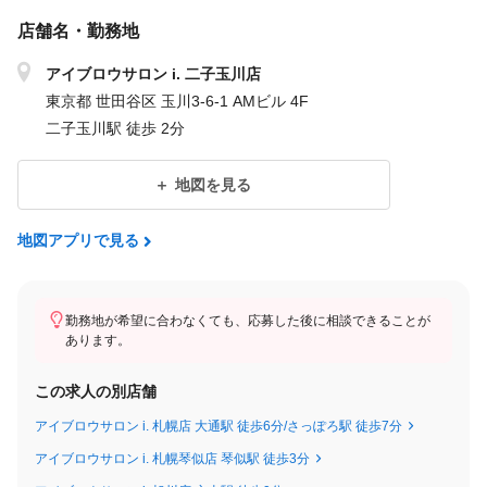
曖昧さを排除したクリーンな運営を徹底しています。
店舗名・勤務地
・内定通知書通りの給与を必ずお支払いします。
アイブロウサロン i. 二子玉川店
・働いた時間は「1分単位」で管理。サービス残業は一切ありませ
東京都 世田谷区 玉川3-6-1 AMビル 4F
ん。
二子玉川駅 徒歩 2分
・研修期間中の減給や条件変更は一切ないので、安心して技術習
得に集中できます。
地図を見る
━━━━━━━━━━━━━━━
地図アプリで見る
💰 インセンティブ・評価制度
━━━━━━━━━━━━━━━
◆ 売上インセンティブ
勤務地が希望に合わなくても、応募した後に相談できることが
あります。
◆ 指名料は【100％全額還元】
◆ 賞与：年2回（業績・実績に応じて）
この求人の別店舗
◆ 昇給：年1回以上
アイブロウサロン i. 札幌店 大通駅 徒歩6分/さっぽろ駅 徒歩7分
━━━━━━━━━━━━━━━
アイブロウサロン i. 札幌琴似店 琴似駅 徒歩3分
📈 モデル月収 ※現状実績より一般的なケース