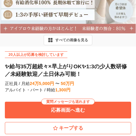
r
e
v
i
すべての画像を見る
o
u
20人以上が応募を検討しています
s
✨給与35万超続々×早上がりOK✨1:3の少人数研修
／未経験歓迎／土日休み可能！
正社員
/
月給
24
万
5,000
円
〜
50
万
円
アルバイト・パート
/
時給
1,300
円
質問メッセージも送れます
応募画面へ進む
キープする