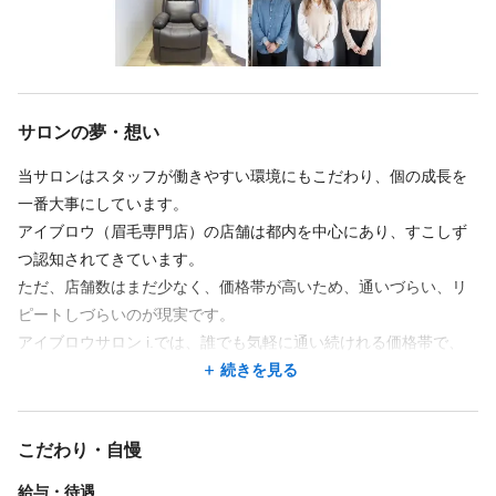
・薬剤リスクが低く、安全性が高い
アイブロウサロン i. 仙台店 仙台駅 徒歩5分
・お客様とマンツーマンで向き合える
続きを見る
━━━━━━━━━━━━━━━
サロンの夢・想い
💎 「誠実さ」が私たちの誇りです
━━━━━━━━━━━━━━━
当サロンはスタッフが働きやすい環境にもこだわり、個の成長を
経営のプロが運営に携わっているからこそ、
勤務時間
一番大事にしています。
「当たり前」をどこよりも大切にしています。
アイブロウ（眉毛専門店）の店舗は都内を中心にあり、すこしず
週4回
週5回
週6回
シフト制
時短勤務OK
つ認知されてきています。
10:00〜20:00
・【内定通知書】通りの給与を必ず支給
ただ、店舗数はまだ少なく、価格帯が高いため、通いづらい、リ
・働いた分は【1分単位】で給与計算
休憩1時間
ピートしづらいのが現実です。
・予約がなければ【19:30早上がり】OK
残業ほぼなし/シフト自由
アイブロウサロン i.では、誰でも気軽に通い続けれる価格帯で、
誰でもご利用しやすい眉毛専門サロンとして全国70店舗に展開し
続きを見る
━━━━━━━━━━━━━━━
てきました！
🌍 全国どこでも、ずっと働ける
お客様の声を聴くことで深まっていく、関わる人たちの大切な物
休日
━━━━━━━━━━━━━━━
こだわり・自慢
語を共に作り続けていけるサロンを目指しています。
北海道から沖縄まで店舗があるため、
日曜休み
土日休み
給与・待遇
結婚や転勤で引越しても、同じ条件で異動OK。