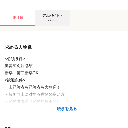
🎁 研修サポートも充実
━━━━━━━━━━━
アルバイト・パートの募集要項
アルバイト・
・モデル探しは【 会社が完全サポート 】
正社員
パート
・研修中の給与減額なし（通常支給）
・交通費・宿泊費は会社が全額負担！
給与
技術だけでなく、接客や考え方まで
求める人物像
時給
1,300円
一生モノのスキルが身につきます 🕊️
※スキルや経験により応相談
<必須条件>
美容師免許必須
【モデル月収】
新卒・第二新卒OK
1年目/25歳/未経験者
<歓迎条件>
月収例320,000円（交通費別途支給）
・未経験者も経験者も大歓迎！
■ 給与内訳
・技術向上に対する意欲の高い方
・基本給 250,000円
・経験者優遇（経験年数不問）
続きを見る
・売上インセンティブ 50,000円
・アイリスト・美容スタッフ・アイデザイナー・まつ毛パーマ/マ
続きを見る
・指名売上 20,000円
ツエク・美容師などの経験者
店舗名・勤務地