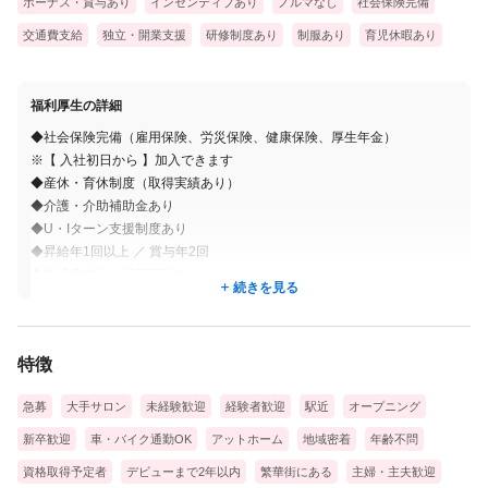
ボーナス・賞与あり
インセンティブあり
ノルマなし
社会保険完備
━━━━━━━━━━━━
交通費支給
独立・開業支援
研修制度あり
制服あり
育児休暇あり
⌛ 現場での施術の流れ
━━━━━━━━━━━━
福利厚生の詳細
無理のない予約枠を設定しているため、
◆社会保険完備（雇用保険、労災保険、健康保険、厚生年金）
お客様一人ひとりに集中できます。
※【 入社初日から 】加入できます
◆産休・育休制度（取得実績あり）
◆ 眉毛ワックス施術
◆介護・介助補助金あり
・ご新規様：45分
◆U・Iターン支援制度あり
（カウンセリング目安：10〜15分）
◆昇給年1回以上 ／ 賞与年2回
◆交通費支給（月2万円迄）
・再来の方：30分
続きを見る
◆ネイル、髪型、髪色自由
◆制服貸与
しっかりお悩みを聞ける時間を
◆店長、マネージャーなどのキャリアアップ支援
確保しているので、
特徴
◆業績達成旅行、食事会
「時間に追われて雑になる」
◆皆勤賞制度
急募
大手サロン
未経験歓迎
経験者歓迎
駅近
オープニング
という心配はありません 🌿
新卒歓迎
車・バイク通勤OK
アットホーム
地域密着
年齢不問
━━━━━━━━━━━
資格取得予定者
デビューまで2年以内
繁華街にある
主婦・主夫歓迎