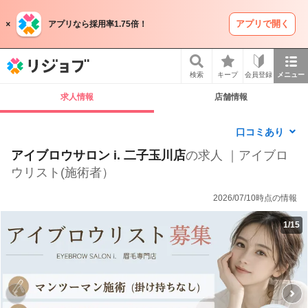
アプリで開く
アプリなら採用率1.75倍！
リジョブ
検索
キープ
会員登録
メニュー
求人情報
店舗情報
口コミあり
アイブロウサロン i. 二子玉川店
の求人 ｜アイブロ
ウリスト(施術者）
2026/07/10時点の情報
1
/
15
P