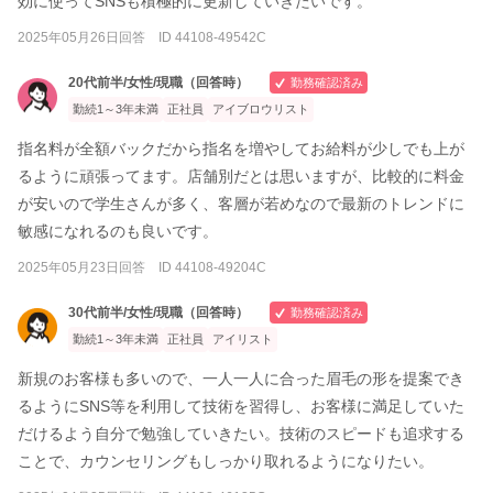
効に使ってSNSも積極的に更新していきたいです。
2025年05月26日回答 ID 44108-49542C
20代前半/女性/現職（回答時）
勤務確認済み
勤続1～3年未満
正社員
アイブロウリスト
指名料が全額バックだから指名を増やしてお給料が少しでも上が
るように頑張ってます。店舗別だとは思いますが、比較的に料金
が安いので学生さんが多く、客層が若めなので最新のトレンドに
敏感になれるのも良いです。
2025年05月23日回答 ID 44108-49204C
30代前半/女性/現職（回答時）
勤務確認済み
勤続1～3年未満
正社員
アイリスト
新規のお客様も多いので、一人一人に合った眉毛の形を提案でき
るようにSNS等を利用して技術を習得し、お客様に満足していた
だけるよう自分で勉強していきたい。技術のスピードも追求する
ことで、カウンセリングもしっかり取れるようになりたい。