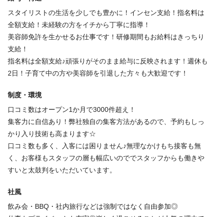
・冬季休暇 12/30～1/3
「ライフステージが変わっても辞めなくていい」
スタイリストの生活を少しでも豊かに！インセン支給！指名料は
・有給（10日~20日付与）
そんな安心感が、ここにはあります。
全額支給！未経験の方をイチから丁寧に指導！
┗取得希望者の取得率100％！
美容師免許を生かせるお仕事です！研修期間もお給料はきっちり
・誕生日休暇
「今よりもっと、自分を大切に働きたい」
支給！
・土日休み相談可◎
そんなあなたの挑戦を、私たちは全力でサポートします🕊️
指名料は全額支給♪頑張りがそのまま給与に反映されます！週休も
2日！子育て中の方や美容師を引退した方々も大歓迎です！
仕事内容
制度・環境
口コミ数はオープン1か月で3000件超え！
・眉毛ワックススタイリング
集客力に自信あり！弊社独自の集客方法があるので、予約もしっ
・フルフェイスワックス
かり入り技術も高まります☆
アイブロウスタイリスト（眉毛専門）のお仕事
口コミ数も多く、入客には困りません♪無理なかけもち接客も無
※1時間以上前の出勤、報告書等の作成、朝礼、ノルマなど一切あ
く、お客様もスタッフの層も幅広いのででスタッフからも働きや
りません
すいと太鼓判をいただいています。
【入社後の流れ】
社風
・初期研修（入社～2週目）
続きを見る
飲み会・BBQ・社内旅行などは強制ではなく自由参加◎
（例:座学→モデルやスタッフ同士で施術）