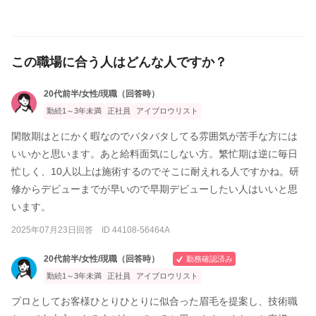
この職場に合う人はどんな人ですか？
20代前半/女性/現職（回答時）
勤続1～3年未満
正社員
アイブロウリスト
閑散期はとにかく暇なのでバタバタしてる雰囲気が苦手な方には
いいかと思います。あと給料面気にしない方。繁忙期は逆に毎日
忙しく、10人以上は施術するのでそこに耐えれる人ですかね。研
修からデビューまでが早いので早期デビューしたい人はいいと思
います。
2025年07月23日回答 ID 44108-56464A
20代前半/女性/現職（回答時）
勤務確認済み
勤続1～3年未満
正社員
アイブロウリスト
プロとしてお客様ひとりひとりに似合った眉毛を提案し、技術職