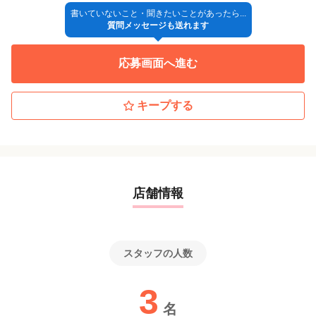
続きを見る
◆研修制度、キャリアアップ研修制度あり
◎入社
書いていないこと・聞きたいことがあったら...
質問メッセージも送れます
【新型コロナウイルス対策について】
<ご応募をご検討いただいている皆様へ>
特徴
・手指消毒完備・マスク支給・換気
応募画面へ進む
入社時期に関し柔軟に対応いたしますので、応募時や面接時にお
※社員の健康を第一に考慮し、当社ではしっかりと対応をおこなってお
急募
大手サロン
未経験歓迎
経験者歓迎
駅近
オープニング
気兼ねなくご相談ください。
ります
WEB面接にも対応いたします。PCをお持ちでない方もスマホでも
新卒歓迎
車・バイク通勤OK
アットホーム
地域密着
年齢不問
キープする
OKです。
資格取得予定者
デビューまで2年以内
繁華街にある
主婦・主夫歓迎
ご希望の方はお気軽にご相談ください。
※選考の流れが変更となる場合もございますのでご了承くださ
い。
店舗情報
スタッフの人数
3
名