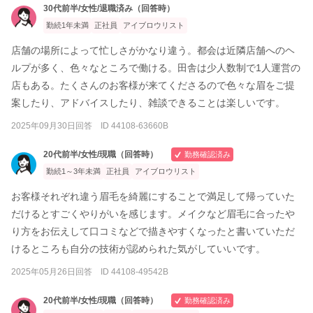
30代前半/女性/退職済み（回答時）
勤続1年未満
正社員
アイブロウリスト
店舗の場所によって忙しさがかなり違う。都会は近隣店舗へのヘ
ルプが多く、色々なところで働ける。田舎は少人数制で1人運営の
店もある。たくさんのお客様が来てくださるので色々な眉をご提
案したり、アドバイスしたり、雑談できることは楽しいです。
2025年09月30日回答 ID 44108-63660B
20代前半/女性/現職（回答時）
勤務確認済み
勤続1～3年未満
正社員
アイブロウリスト
お客様それぞれ違う眉毛を綺麗にすることで満足して帰っていた
だけるとすごくやりがいを感じます。メイクなど眉毛に合ったや
り方をお伝えして口コミなどで描きやすくなったと書いていただ
けるところも自分の技術が認められた気がしていいです。
2025年05月26日回答 ID 44108-49542B
20代前半/女性/現職（回答時）
勤務確認済み