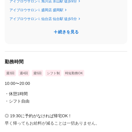
アイブロウサロン i. 旭川店 永山駅 徒歩9分
━━━━━━━━━━━━━━━
アイブロウサロン i. 盛岡店 盛岡駅
入社1年目／未経験スタート
アイブロウサロン i. 仙台店 仙台駅 徒歩5分
【 月収 320,000円 】＋ 交通費
（内訳）
続きを見る
・基本給：250,000円
・売上インセンティブ：50,000円
・指名売上：20,000円
勤務時間
━━━━━━━━━━━
🎁 その他手当・待遇
週3回
週4回
週5回
シフト制
時短勤務OK
━━━━━━━━━━━
10:00〜20:00
・交通費規定額支給（月上限20,000円迄）
・休憩1時間
・試用期間なし
・シフト自由
・残業手当
◎ 19:30に予約がなければ帰宅OK！
早く帰ってもお給料が減ることは一切ありません。
安心してキャリアを積み重ねていける
職場を、本気で目指しています 🕊️