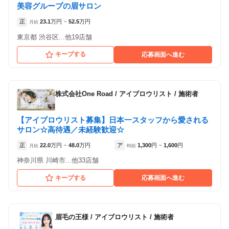
美容グループの眉サロン
正
23.1
万円
52.5
万円
月給
~
東京都 渋谷区...他19店舗
キープする
応募画面へ進む
株式会社One Road
/
アイブロウリスト / 施術者
【アイブロウリスト募集】日本一スタッフから愛される
サロン☆高待遇／未経験歓迎☆
正
22.0
万円
48.0
万円
ア
1,300
円
1,600
円
月給
~
時給
~
神奈川県 川崎市...他33店舗
キープする
応募画面へ進む
眉毛の王様
/
アイブロウリスト / 施術者