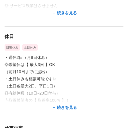
◎ サービス残業はさせません
・朝礼、終礼、報告書の作成なし
続きを見る
・電話対応などの雑務も最小限
・1時間前の出勤なども一切不要！
休日
◎ 無理のない働き方を応援
日曜休み
土日休み
・残業ほぼなし
・時短勤務の相談OK
・週休2日（月8日休み）
◎希望休は【 最大3日 】OK
※固定残業代（1時間分）は給与に含まれていますが、
（前月10日までに提出）
万が一超過した場合は【 全額支給 】いたします。
・土日休みも相談可能です✨
（土日各最大2日、平日1日）
◎有給休暇（10日~20日付与）
┗取得希望者の【 取得率100％ 】！
・冬季休暇 12/30～1/3
続きを見る
・誕生日休暇