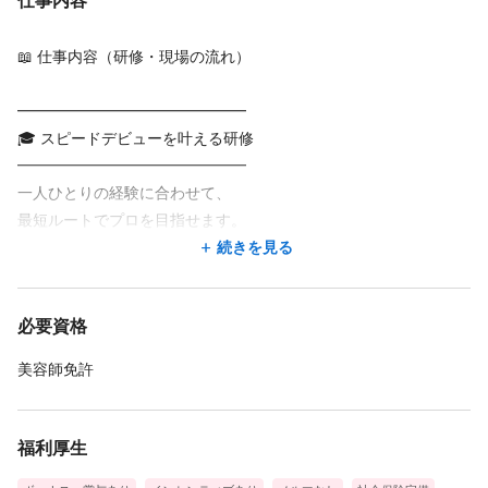
仕事内容
📖 仕事内容（研修・現場の流れ）
━━━━━━━━━━━━━━━
🎓 スピードデビューを叶える研修
━━━━━━━━━━━━━━━
一人ひとりの経験に合わせて、
最短ルートでプロを目指せます。
続きを見る
◎ 未経験の方
【 約3週間 】の集中研修でデビュー！
必要資格
少人数制（講師1:3）で、丁寧に教えます。
美容師免許
◎ 経験者の方
【 1週間ほど 】で即戦力デビュー可能！
これまでのスキルを活かして、
福利厚生
すぐに活躍できる環境です ✨