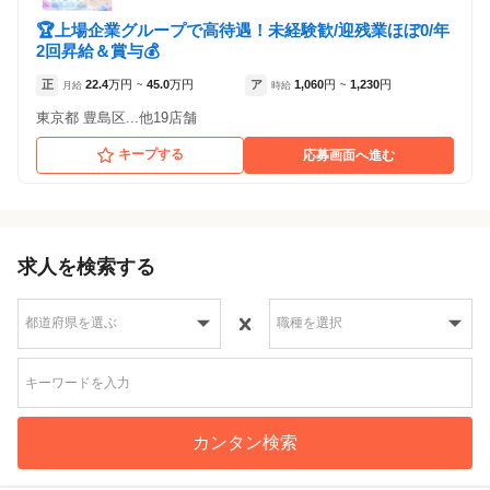
🏆上場企業グループで高待遇！未経験歓/迎残業ほぼ0/年
2回昇給＆賞与💰
正
22.4
万円
45.0
万円
ア
1,060
円
1,230
円
月給
~
時給
~
東京都 豊島区...他19店舗
キープする
応募画面へ進む
求人を検索する
カンタン検索