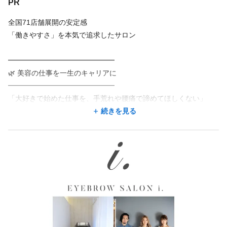
PR
・賞与 年2回（業績により変動）
※特別賞与 店舗、会社の業績状況により支給
アイブロウサロン i. 二子玉川店
全国71店舗展開の安定感
・昇給 年1回以上
東京都 世田谷区 玉川3-6-1 AMビル 4F
「働きやすさ」を本気で追求したサロン
・交通費規定額支給（月上限20,000円迄）
二子玉川駅 徒歩 2分
・インセンティブ制度もあり
━━━━━━━━━━━━━━━
・試用期間なし
地図を見る
🌿 美容の仕事を一生のキャリアに
━━━━━━━━━━━━━━━
地図アプリで見る
「大好きで始めた仕事を、手荒れや腰痛で諦めてほしくない」
そんな想いから、i.（アイドット）は現場の負担を徹底的に減らし
続きを見る
ました。
勤務地が希望に合わなくても、応募した後に相談できることが
あります。
✅ ヘアサロンと比べて…
・【座り仕事】なので足腰が本当に楽！
この求人の別店舗
・シャンプー等による【手荒れ】なし
アイブロウサロン i. 札幌店 大通駅 徒歩6分/さっぽろ駅 徒歩7分
・深夜までの居残り練習もありません
アイブロウサロン i. 札幌琴似店 琴似駅 徒歩3分
アイブロウサロン i. 旭川店 永山駅 徒歩9分
✅ まつ毛サロンと比べて…
・集中力による【目への負担】が少ない
アイブロウサロン i. 盛岡店 盛岡駅