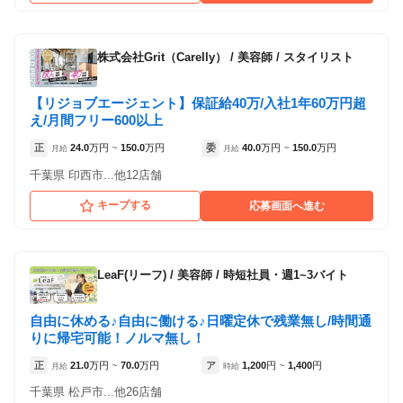
株式会社Grit（Carelly）
/
美容師 / スタイリスト
【リジョブエージェント】保証給40万/入社1年60万円超
え/月間フリー600以上
正
24.0
万円
150.0
万円
委
40.0
万円
150.0
万円
月給
~
月給
~
千葉県 印西市...他12店舗
キープする
応募画面へ進む
LeaF(リーフ)
/
美容師 / 時短社員・週1~3バイト
自由に休める♪自由に働ける♪日曜定休で残業無し/時間通
りに帰宅可能！ノルマ無し！
正
21.0
万円
70.0
万円
ア
1,200
円
1,400
円
月給
~
時給
~
千葉県 松戸市...他26店舗