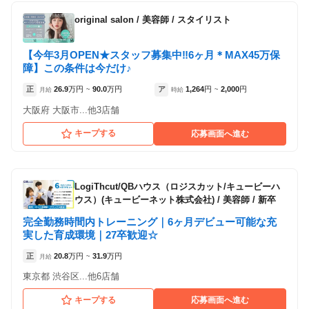
アートネイチャー大阪事務所
original salon
/
美容師 / スタイリスト
（大阪府大阪市:中津駅 徒歩 0分 ）
【今年3月OPEN★スタッフ募集中‼6ヶ月＊MAX45万保
アートネイチャー名古屋事務所
障】この条件は今だけ♪
（愛知県名古屋市:近鉄名古屋駅 徒歩 6分 ）
正
26.9
万円
90.0
万円
ア
1,264
円
2,000
円
月給
~
時給
~
大阪府 大阪市...他3店舗
正社員
キープする
応募画面へ進む
LogiThcut/QBハウス（ロジスカット/キュービーハ
ウス）(キュービーネット株式会社)
/
美容師 / 新卒
完全勤務時間内トレーニング｜6ヶ月デビュー可能な充
実した育成環境｜27卒歓迎☆
正
20.8
万円
31.9
万円
月給
~
東京都 渋谷区...他6店舗
キープする
応募画面へ進む