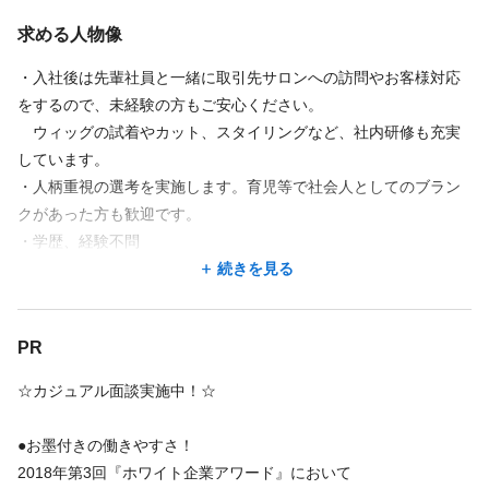
求める人物像
・入社後は先輩社員と一緒に取引先サロンへの訪問やお客様対応
をするので、未経験の方もご安心ください。
ウィッグの試着やカット、スタイリングなど、社内研修も充実
しています。
・人柄重視の選考を実施します。育児等で社会人としてのブラン
クがあった方も歓迎です。
・学歴、経験不問
・お客様の笑顔をやりがいにできる方
続きを見る
・企業でキャリアアップしていきたい方
・仕事もプライベートも充実させたい方
PR
・30代～40代の方活躍中！
※WワークNG
☆カジュアル面談実施中！☆
スタイリストとしてブランクのある方！65歳まで長く働きたい
●お墨付きの働きやすさ！
方！
2018年第3回『ホワイト企業アワード』において
ウィッグ未経験者も大歓迎ですので、是非ご応募ください。