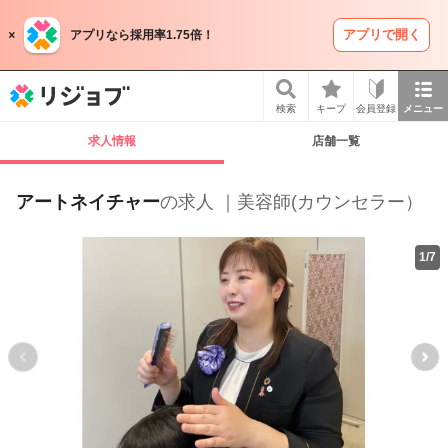
アプリで開く
アプリなら採用率1.75倍！
リジョブ
検索
キープ
会員登録
メニュー
求人情報
店舗一覧
アートネイチャー
の求人 ｜美容師(カウンセラー）
1
/
7
P
r
e