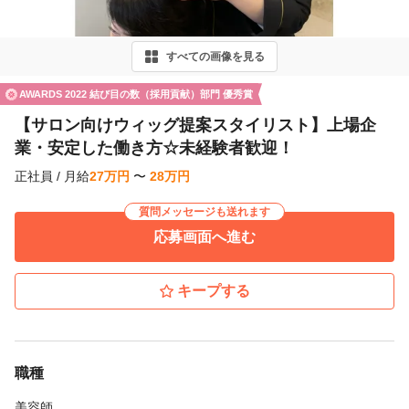
v
i
すべての画像を見る
o
u
AWARDS 2022 結び目の数（採用貢献）部門 優秀賞
s
【サロン向けウィッグ提案スタイリスト】上場企
業・安定した働き方☆未経験者歓迎！
正社員
/
月給
27
万
円
〜
28
万
円
質問メッセージも送れます
応募画面へ進む
キープする
職種
美容師