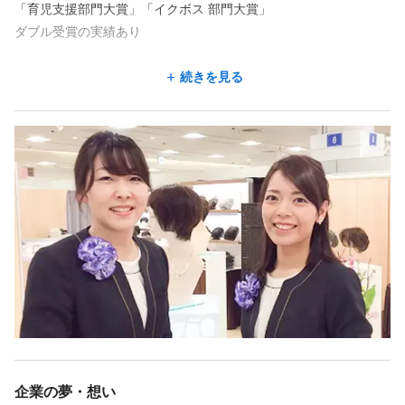
「育児支援部門大賞」「イクボス 部門大賞」
ダブル受賞の実績あり
●お客様としっかり向き合える環境です！
続きを見る
ご希望のヘアスタイルだけではなく、お客様の趣味やライフスタ
イルに
合わせたヘアアレンジまでウィッグでご提案。
ウィッグで笑顔をふやすお仕事です。
【感染症対策】
当社では出勤前の検温の徹底、
店舗には手指消毒液の完備、マスク着用での
接客など感染予防に取り組んでいます。
リモートによる研修制度も導入し、
安心してスキルアップしていける環境を
整えています。
企業の夢・想い