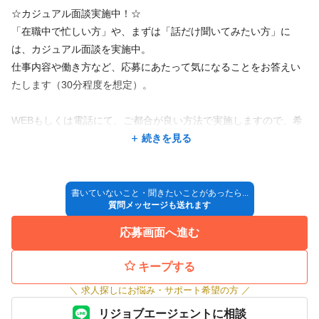
☆カジュアル面談実施中！☆
「在職中で忙しい方」や、まずは「話だけ聞いてみたい方」に
は、カジュアル面談を実施中。
仕事内容や働き方など、応募にあたって気になることをお答えい
たします（30分程度を想定）。
WEBもしくは電話にて、ご都合が良い方法で実施しますので、希
望される方は応募の際に、
続きを見る
「カジュアル面談希望」とメッセージをお送りください。
＝＝＝＝＝＝＝＝＝＝＝＝＝＝＝＝＝＝＝＝＝＝＝＝＝＝＝＝＝
書いていないこと・聞きたいことがあったら...
質問メッセージも送れます
＝＝＝＝＝
応募画面へ進む
●リジョブの応募フォームよりご応募
↓
キープする
●面接可否を、電話もしくはメールにてお知らせ致します。
＼
求人探しにお悩み・サポート希望の方
／
※ドメイン指定受信の解除を予めして下さい。
リジョブエージェントに相談
↓