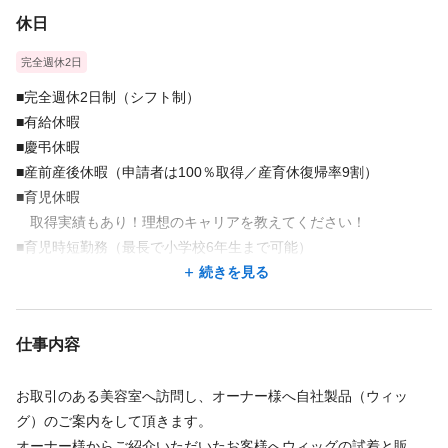
休日
完全週休2日
■完全週休2日制（シフト制）
■有給休暇
■慶弔休暇
■産前産後休暇（申請者は100％取得／産育休復帰率9割）
■育児休暇
取得実績もあり！理想のキャリアを教えてください！
■育児時短勤務（最長で小学校6年生まで可能）
■特別休暇
続きを見る
■年末年始休暇
■リフレッシュ(夏季）休暇
仕事内容
■時間単位休暇
お取引のある美容室へ訪問し、オーナー様へ自社製品（ウィッ
グ）のご案内をして頂きます。
オーナー様からご紹介いただいたお客様へウィッグの試着と販