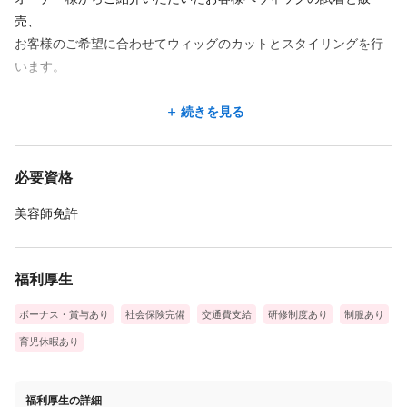
売、
お客様のご希望に合わせてウィッグのカットとスタイリングを行
います。
ウィッグでお客様の髪のニーズに応えることができたときにいた
続きを見る
だける感謝と笑顔が何よりやりがいになります。
また、美容室のオーナー様からの信頼を得られることで自身の業
必要資格
績に繋がっていきます。
美容師免許
福利厚生
ボーナス・賞与あり
社会保険完備
交通費支給
研修制度あり
制服あり
育児休暇あり
福利厚生の詳細