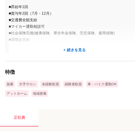
■昇給年1回
■賞与年2回（7月・12月）
■交通費全額支給
■マイカー通勤相談可
■社会保険完備(健康保険、厚生年金保険、労災保険、雇用保険)
■退職金支給
■家族手当
続きを見る
■財形貯蓄制度
■確定拠出年金
■制服貸与
特徴
■敷地内禁煙
急募
大手サロン
未経験歓迎
経験者歓迎
車・バイク通勤OK
アットホーム
地域密着
正社員