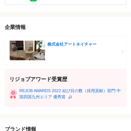
●担当者と面接
↓
●採用決定
企業情報
↓
◎入社
株式会社アートネイチャー
※採用方法が変更となる場合もございますので、ご了承くださ
い。
※原稿トップの写真は一部サロンの内部風景です。
リジョブアワード受賞歴
【面接地】
本社または店舗にて
REJOB AWARDS 2022 結び目の数（採用貢献）部門 中
国四国九州エリア 優秀賞
ブランド情報