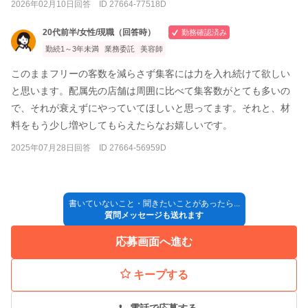
2026年02月10日回答 ID 27664-77518D
20代前半/女性/現職（回答時）
勤務確認済み
勤続1～3年未満
業務委託
美容師
このままフリーの客数を減らさず集客には力を入れ続けて欲しい
と思います。配属先の店舗は周囲に比べて集客数がとても多いの
で、それが衰えずにやっていてほしいと思ってます。それと、材
料をもう少し増やしてもらえたらなお嬉しいです。
2025年07月28日回答 ID 27664-56959D
書いていないこと・聞きたいことがあったら...
質問メッセージも送れます
応募画面へ進む
キープする
電話で応募する