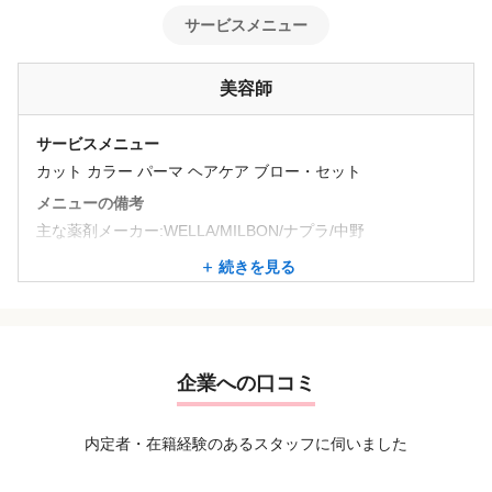
サービスメニュー
美容師
サービスメニュー
カット カラー パーマ ヘアケア ブロー・セット
メニューの備考
主な薬剤メーカー:WELLA/MILBON/ナプラ/中野
続きを見る
▼カラー
カット+ノーマルカラー (SH・B込)
¥11000～
▼カットカラートリートメント
企業への口コミ
カット+ノーマルカラー+トリートメント (SH・B込)
¥13200～
内定者・在籍経験のあるスタッフに伺いました
▼カットパーマ
カット+ノーマルパーマ (SH・B込)