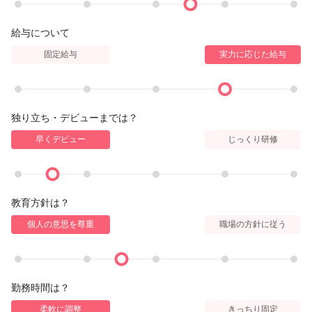
ブリーチ
給与について
¥6600～
固定給与
実力に応じた給与
Wカラー
¥12100～
▼パーマ
独り立ち・デビューまでは？
ノーマルパーマ
早くデビュー
じっくり研修
¥5500
コスメパーマ
¥6600
教育方針は？
ポイントパーマ
個人の意思を尊重
職場の方針に従う
¥3300～
デジタルパーマ
¥8800
勤務時間は？
ダメージレスクリニックデジタルパーマ
柔軟に調整
きっちり固定