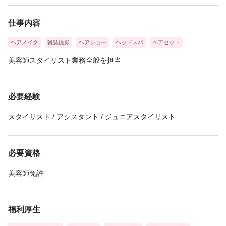
・スタッフの働きやすい環境を作る為に、日々改善している、ス
☆長期休暇もＯＫ
タッフ思いのサロンです！（30歳男性）
仕事内容
ヘアメイク
雑誌撮影
ヘアショー
ヘッドスパ
ヘアセット
・月に一回会社でセミナーを開催してくれるので、技術向上はも
ちろん、ブランクがあっても安心してお客様に接客をできていま
美容師スタイリスト業務全般を担当
す！（32歳 男性）
必要経験
・働いた分だけ給与に反映され、拘束時間も減り子供と過ごす時
間が増えました！（25歳 女性）
スタイリスト / アシスタント / ジュニアスタイリスト
必要資格
美容師免許
福利厚生