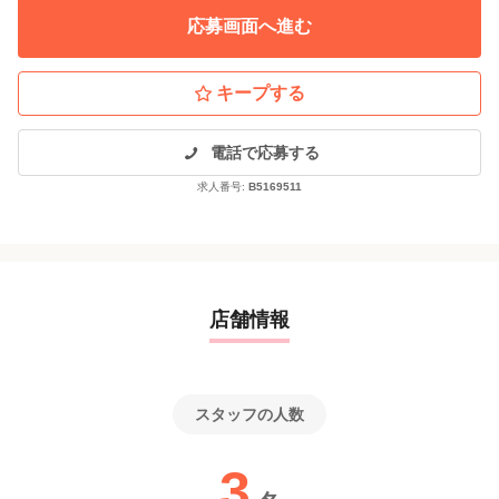
↓
応募画面へ進む
●採用決定
↓
◎入社
キープする
*採用方法が変更となる場合もございますので、ご了承ください。
電話で応募する
求人番号:
B5169511
店舗情報
スタッフの人数
3