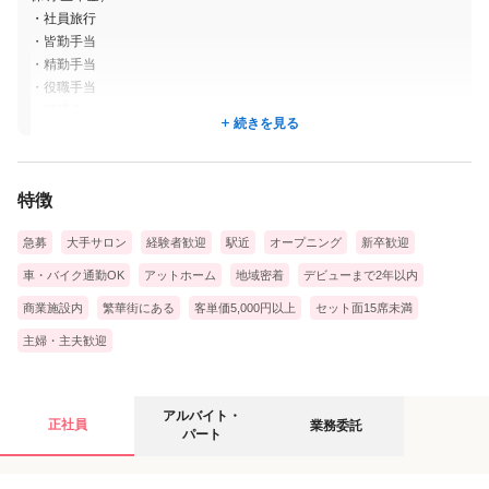
・社員旅行
・皆勤手当
・精勤手当
・役職手当
・報奨金
続きを見る
材料、光熱費全額会社負担
お好きな外部講習にも無料で参加して頂けます！
特徴
急募
大手サロン
経験者歓迎
駅近
オープニング
新卒歓迎
車・バイク通勤OK
アットホーム
地域密着
デビューまで2年以内
商業施設内
繁華街にある
客単価5,000円以上
セット面15席未満
主婦・主夫歓迎
アルバイト・パートの募集要項
業務委託の募集要項
アルバイト・
正社員
業務委託
パート