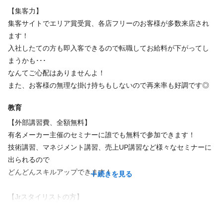
【集客力】
福利厚生
集客サイトでエリア賞受賞、各店フリーのお客様が多数来店され
必要資格
ます！
インセンティブあり
ノルマなし
社員登用あり
独立・開業支援
美容師免許
入社したての方も即入客できるので転職してお給料が下がってし
研修制度あり
副業・WワークOK
育児休暇あり
まうかも･･･
なんてご心配はありませんよ！
交通費支給
福利厚生
また、お客様の無理な掛け持ちもしないので再来率も好調です◎
・上限額
インセンティブあり
ノルマなし
社員登用あり
独立・開業支援
教育
10000円
研修制度あり
副業・WワークOK
【外部講習費、全額無料】
有名メーカー主催のセミナーに誰でも無料で参加できます！
福利厚生の詳細
技術講習、マネジメント講習、売上UP講習など様々なセミナーに
福利厚生の詳細
・社会保険完備（雇用保険/労災保険/健康保険または美容国保か整容国
出られるので
〇社員旅行
保/厚生年金）
どんどんスキルアップできます！
続きを見る
〇皆勤手当
・社員旅行
〇精勤手当
・皆勤手当
〇店販手当
【Jrスタイリストの方】
・精勤手当
〇役職手当
・役職手当
カット講師が在籍しているので
〇報奨金
・報奨金
カットができないJrスタイリストさんも最短3日間でデビューでき