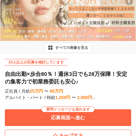
P
r
e
v
i
すべての画像を見る
o
u
20人以上が応募を検討しています
s
自由出勤×歩合80％！週休3日でも28万保障！安定
の集客力で初業務委託も安心♪
正社員
/
月給
25
万
円
〜
80
万
円
アルバイト・パート
/
時給
1,250
円
〜
2,000
円
…
質問メッセージも送れます
応募画面へ進む
キープする