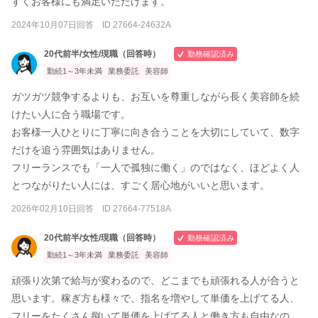
すくお客様にも満足いただけます。
▼シャンプー
2024年10月07日回答 ID 27664-24632A
¥1100
20代前半/女性/現職（回答時）
勤務確認済み
▼ブロー
勤続1～3年未満
業務委託
美容師
¥1100
ガツガツ競争するよりも、お互いを尊重しながら長く美容師を続
けたい人に合う職場です。
お客様一人ひとりに丁寧に向き合うことを大切にしていて、数字
だけを追う雰囲気はありません。
フリーランスでも「一人で孤独に働く」のではなく、ほどよく人
とつながりたい人には、すごく居心地がいいと思います。
2026年02月10日回答 ID 27664-77518A
20代前半/女性/現職（回答時）
勤務確認済み
勤続1～3年未満
業務委託
美容師
頑張り次第で給与が変わるので、どこまでも頑張れる人が合うと
思います。稼ぎ方も様々で、指名を増やして単価を上げてる人、
フリーをたくさん捌いて単価を上げてる人と働き方も自由なの