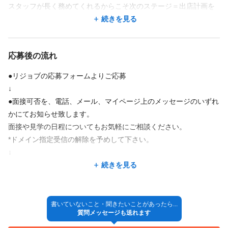
スタッフが長く務めてくれるからこそ次のステージ＝出店計画を
立てられます。
続きを見る
今後も企業成長するためにも、スタッフを大切にし、スタッフを
集め、成長し続けていきます。
応募後の流れ
弊社にかかわった人すべてが、「このサロンに出会ってよかっ
●リジョブの応募フォームよりご応募
た！」そんな想いをもっていただけるようにしていきます！
↓
●面接可否を、電話、メール、マイページ上のメッセージのいずれ
かにてお知らせ致します。
面接や見学の日程についてもお気軽にご相談ください。
*ドメイン指定受信の解除を予めして下さい。
↓
●サロンの担当者との面接、またはサロン見学を行います。
続きを見る
*遅刻やキャンセルをする場合は、マイページのメッセージからお
電話で早めにご連絡ください。
*履歴書や美容師免許の写しなど、指定された持ち物は前日までに
書いていないこと・聞きたいことがあったら...
質問メッセージも送れます
しっかり準備しておきましょう。