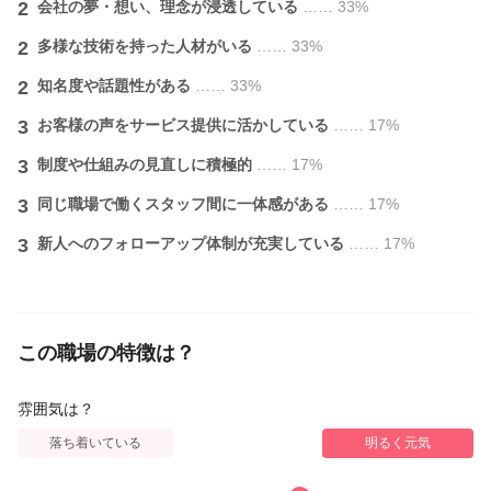
2
会社の夢・想い、理念が浸透している
…… 33%
▼カット
2
多様な技術を持った人材がいる
…… 33%
¥4400
2
知名度や話題性がある
…… 33%
▼カラー
ノーマルカラー
3
お客様の声をサービス提供に活かしている
…… 17%
¥5500
3
制度や仕組みの見直しに積極的
…… 17%
グレイカラー
3
同じ職場で働くスタッフ間に一体感がある
…… 17%
¥5500
3
新人へのフォローアップ体制が充実している
…… 17%
フルカラー
¥5500
イルミナカラー
この職場の特徴は？
¥7700
マニキュア
雰囲気は？
¥6600
落ち着いている
明るく元気
ポイントカラー
¥3300～