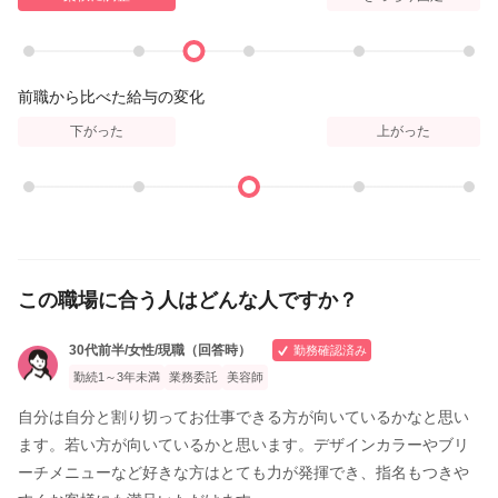
¥11000
▼縮毛矯正
ナチュラル縮毛矯正
前職から比べた給与の変化
¥8800
下がった
上がった
ポイント縮毛矯正
¥3300～
▼トリートメント
ライトトリートメント
¥2200
この職場に合う人はどんな人ですか？
kanameトリートメント
¥4400
30代前半/女性/現職（回答時）
勤務確認済み
勤続1～3年未満
業務委託
美容師
5STEP完全修復TOKIOトリートメント
¥6600
自分は自分と割り切ってお仕事できる方が向いているかなと思い
ます。若い方が向いているかと思います。デザインカラーやブリ
▼ヘアセット
ーチメニューなど好きな方はとても力が発揮でき、指名もつきや
¥4400