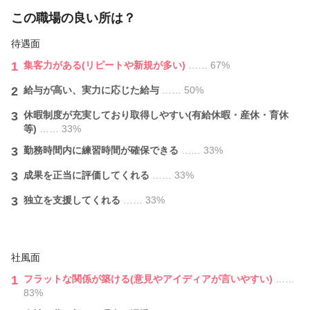
¥11000～
この職場の良い所は？
▼カットパーマ
待遇面
カット+デジタルパーマ (SH・B込)
1
集客力がある(リピートや新規が多い)
…… 67%
¥14300～
2
給与が⾼い、実力に応じた給与
…… 50%
▼カット縮毛矯正
カット+ナチュラル縮毛矯正 (SH・B込)
3
休暇制度が充実しており取得しやすい(有給休暇・産休・育休
¥14300～
等)
…… 33%
3
勤務時間内に練習時間が確保できる
…… 33%
▼カットカラーパーマ
カット+カラー+パーマコース (SH・B込)
3
成果を正当に評価してくれる
…… 33%
¥16500～
3
独立を支援してくれる
…… 33%
▼カットカラーパーマ
カット+カラー+デジタルパーマコース (SH・B込)
¥19800～
社風面
▼カットカラー縮毛矯正
1
フラットな関係が築ける(意見やアイディアが言いやすい)
……
カット+カラー+縮毛矯正コース (SH・B込)
83%
¥19800～