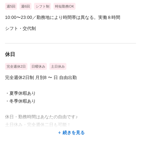
新しく入社した方には、優先的にお客様を回します。
週5回
週6回
シフト制
時短勤務OK
10:00〜23:00／勤務地により時間帯は異なる。実働８時間
④高単価なので稼げるシステム
シフト・交代制
平均客単価10,000円
┗平均時間単価5,000円なので、お客様１人ひとりとじっくり向き
合いながら高収入を実現♪
トリートメントオーダー率90%超え★
休日
┗1番人気メニューはカット＆カラー＆トリートメント8,600円の
完全週休2日
日曜休み
土日休み
価格設定
完全週休2日制 月別8 〜 日 自由出勤
■入社後アンケート
artinaを選んだ理由とは！
・夏季休暇あり
・出産後でも、体調に合わせた働き方をできて負担なく現場復帰
・冬季休暇あり
ができました！（27歳 女性）
休日・勤務時間はあなたの自由です♪
・個人事業主としての働き方について親身に相談に乗ってくれる
土日休み・完全週休二日も可能！
環境です！（26歳 女性）
自分の予定に合わせて働けます。
続きを見る