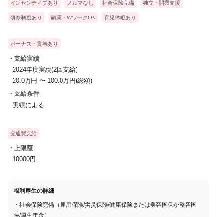
インセンティブあり
ノルマなし
社会保険完備
独立・開業支援
研修制度あり
副業・WワークOK
育児休暇あり
ボーナス・賞与あり
・支給実績
2024年度実績(2回支給)
20.0万円 〜 100.0万円(総額)
・支給条件
実績による
交通費支給
・上限額
10000円
福利厚生の詳細
・社会保険完備（雇用保険/労災保険/健康保険または美容国保か整容国
保/厚生年金）