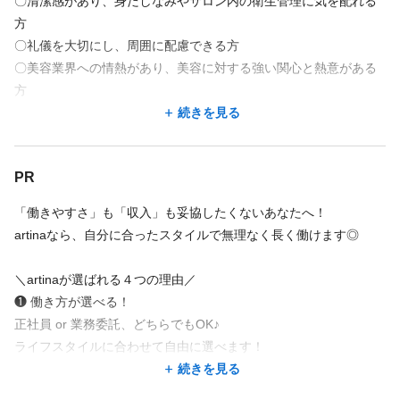
〇清潔感があり、身だしなみやサロン内の衛生管理に気を配れる
■積極採用店舗
・保障給28万円（18日勤務）
地図を見る
地図を見る
方
東京 町田3店舗 錦糸町
〇礼儀を大切にし、周囲に配慮できる方
神奈川 相模大野/海老名/橋本/武蔵小杉
💰完全歩合（4ヶ月目以降）
地図アプリで見る
地図アプリで見る
〇美容業界への情熱があり、美容に対する強い関心と熱意がある
指名55％／フリー44％
方
新規フリー客が毎月１０００人以上♪
続きを見る
指名が少ない方も即入客可能なので沢山稼げます！
👑 圧倒的な集客力
勤務地が希望に合わなくても、応募した後に相談できることが
勤務地が希望に合わなくても、応募した後に相談できることが
【⼊社後アンケート】
あります。
あります。
・某有名集客サイト【AWARD受賞】
🍃artinaで働く魅⼒は︖
★面貸しは施術料金を自由に設定可能
・新規／フリー入客が常に安定
PR
・出産後でも、体調に合わせた働き⽅をできて負担なく現場復帰
この求人の別店舗
この求人の別店舗
★高客単価８２００円
・個人集客・無理なSNS営業なし
ができました︕（27歳⼥性）
★自由出勤制、土日休、週１～ＯＫ
👉指名が少なくても、すぐ入客できます。
Cyntia by artina【シンティア バイ アルティナ】 渋谷駅 徒歩6分
Cyntia by artina【シンティア バイ アルティナ】 渋谷駅 徒歩6分
「働きやすさ」も「収入」も妥協したくないあなたへ！
・個⼈事業主としての働き⽅について親⾝に相談に乗ってくれる
★材料、光熱費、外部講習費、全額会社負担
artinaなら、自分に合ったスタイルで無理なく長く働けます◎
artina 町田店 【アルティナ】 町田駅 徒歩7分
artina 町田店 【アルティナ】 町田駅 徒歩7分
環境です︕（26歳⼥性）
💎諸経費の負担なし
Shelia by artina 町田2号店 【シェリア バイ アルティナ】 町田駅 徒歩4分
Shelia by artina 町田2号店 【シェリア バイ アルティナ】 町田駅 徒歩4分
・⽉に⼀回会社でセミナーを開催してくれるので、技術向上はも
✔材料費
＼artinaが選ばれる４つの理由／
BLONDE 町田 【ブロンド】 町田駅 徒歩4分
BLONDE 町田 【ブロンド】 町田駅 徒歩4分
ちろん、ブランクがあっても安⼼してお客様に接客をできていま
✔ インボイス費用
❶ 働き方が選べる！
す︕（32歳男性）
Rosier by artina 町田3号店 【ロージア バイ アルティナ】 町田駅 徒歩3分
Rosier by artina 町田3号店 【ロージア バイ アルティナ】 町田駅 徒歩3分
✔ 備品・消耗品
正社員 or 業務委託、どちらでもOK♪
・働いた分だけ給与に反映され、拘束時間も減り⼦供と過ごす時
👉引かれるものはゼロ。売上＝報酬。
ライフスタイルに合わせて自由に選べます！
続きを見る
続きを見る
間が増えました︕（25歳⼥性）
続きを見る
✂ 給与実績（一例）
❷ 休みもちゃんと取れる◎