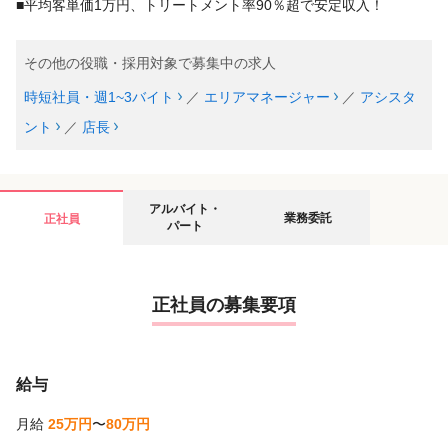
■平均客単価1万円、トリートメント率90％超で安定収入！
その他の役職・採用対象で募集中の求人
時短社員・週1~3バイト
／
エリアマネージャー
／
アシスタ
ント
／
店長
アルバイト・
業務委託
正社員
パート
正社員の募集要項
給与
月給
25万円
〜
80万円