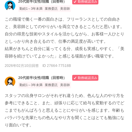
20代前半/女性/現職（回答時）
勤務確認済み
勤続1～3年未満
業務委託
美容師
この職場で働く一番の面白さは、フリーランスとしての自由さ
と、美容師としてのやりがいを両立できるところだと思います。
自分の得意な技術やスタイルを活かしながら、お客様一人ひとり
としっかり向き合えるので、仕事の満足度が高いです。
結果がきちんと自分に返ってくる分、成長も実感しやすく、「美
容師を続けていてよかった」と感じる場面が多い職場です。
2026年02月10日回答 ID 27664-77518B
20代前半/女性/現職（回答時）
勤務確認済み
勤続1～3年未満
業務委託
美容師
スタッフの出身サロンがそれぞれ違うため、色んな人のやり方を
参考にできること、また、頑張りに応じて給与も変動するのでど
こまでもがんばろうと思えることにやりがいを感じます。年齢も
バラバラな先輩たちの色んなやり方を聞くことはとても勉強にな
り面白いです。