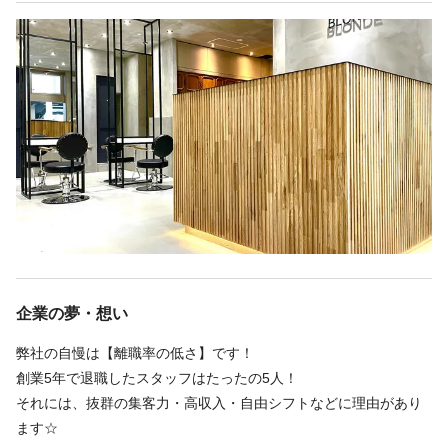
・週休2⽇勤務︓⽉74万円（5〜6⼈/⽇）
・正社員：完全週休2日制＆土日休みもOK！（時短勤務も相談
・週3⽇勤務︓⽉35万円（3〜4⼈/⽇）
可）
勤務時間
勤務時間
・デビュー後1ヶ⽉︓⽉44万円（5〜6⼈/⽇）
・業務委託：出勤自由！週1日〜／1時間〜働けます
週1回
週1回
週2回
週2回
週3回
週3回
週4回
週4回
週5回
週5回
週6回
週6回
週7回
週7回
シフト制
シフト制
🔄 正社員 ⇔ 業務委託 切り替えOK
❸ 新規フリー客900名！集客力バツグン！
時短勤務OK
時短勤務OK
✔まずは正社員で安定
某大手サイトのAWARDも受賞✨（エリア最上位プラン掲載中）
10:00〜20:00／シフト・交代制
10:00〜20:00
✔慣れたら業務委託に挑戦
入社したばかりの方にも、優先的にお客様をお任せしていきます♪
✔将来また正社員に戻るのもOK
✨完全自由出勤制
ライフステージが変わっても続けられます。
✨週1日～・1日1h～OK！！
❹ 高単価だからしっかり稼げる！
平均客単価10,000円・平均時間単価5,000円
休日
📩 まずは見学・相談だけでもOK！
営業時間（店舗により若干異なる）内の自由出勤制♪
トリートメントオーダー率90％以上！
お気軽にご応募ください✨
完全週休2日
日曜休み
土日休み
ガッツリ働きたい方、プライベートとのバランス重視の方、
お客様一人ひとりとしっかり向き合いながら、無理なく高収入を
企業の夢・想い
育児・介護と両立したい方、
実現！
完全週休2日制 月別8 〜 日 自由出勤
あなたの“稼げる美容師人生”、ここから始めませんか？
ライフスタイルに合わせて楽しく働けます！
弊社の自慢は【離職率の低さ】です！
＼安心の教育＆キャリアサポートあり／
続きを見る
・夏季休暇あり
創業5年で退職したスタッフはたったの5人！
＜実際の出勤時間例＞
セミナー・講習も定期的に開催♪
・冬季休暇あり
それには、抜群の集客力・高収入・自由シフトなどに理由があり
・10～20時の10h勤務
ブランクのある方や技術に自信のない方も安心してスタートでき
ます☆
・10～15時の5h勤務
ます！
休日・勤務時間はあなたの自由です♪
休日