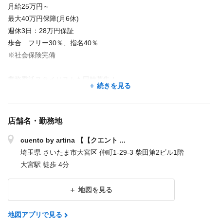
月給25万円～
最大40万円保障(月6休)
週休3日：28万円保証
歩合 フリー30％、指名40％
※社会保険完備
業務委託スタイリストも同時募集！
続きを見る
《月収例》
○正社員 入社2年目
店舗名・勤務地
基本給＋歩合＋各種手当＝43万円
43万円ー社保＝38万円＋交通費
cuento by artina 【【クエント ...
埼玉県 さいたま市大宮区 仲町1-29-3 柴田第2ビル1階
■新規集客はお任せ
大宮駅 徒歩 4分
・某有名集客サイトAWARD受賞
┗エリア最上位プランで掲載中！
地図を見る
～重点募集店舗～
地図アプリで見る