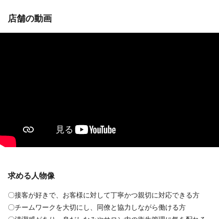
給与
給与
店舗の動画
時給
完全歩合
1,250円
28万円
〜
2,000円
〜
100万円
≪パートスタッフ、業務委託同時募集中≫
🏆某有名集客サイトAWARD受賞
――「集客が強い」から、業務委託でも安定して稼げる。
お休みによって選べる報酬保障制度があるので、
私たちは
転職がはじめての方も安心です♪
【正社員の安定感 × 業務委託の高還元】
どちらも妥協しないサロンです。
【勤務日数・勤務時間保証制度】※3ヶ月間
🎁 選べる入社特典（3ヶ月間）
続きを見る
続きを見る
月30万円<週休2日(22日実施) 10時間/1日>
入社後3ヶ月は【高還元】または【保障給】で安心スタート。
※あなたの働き方に合わせて、最適な条件を適用します。
月25万円<週休3日(18日実施) 10時間/1日>
店舗名・勤務地
店舗名・勤務地
① とにかく早く稼ぎたい方
月20万円<週4日勤務(16日実施) 8時間/1日>
フリー70％／指名80％
cuento by artina 【【クエント ...
cuento by artina 【【クエント ...
求める人物像
埼玉県 さいたま市大宮区 仲町1-29-3 柴田第2ビル1階
埼玉県 さいたま市大宮区 仲町1-29-3 柴田第2ビル1階
〇接客が好きで、お客様に対して丁寧かつ親切に対応できる方
月15万円<週3日勤務(12日実施) 8時間/1日>
② 委託初挑戦・まずは安定したい方
大宮駅 徒歩 4分
大宮駅 徒歩 4分
〇チームワークを大切にし、同僚と協力しながら働ける方
・保障給40万円（22日勤務）