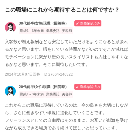
この職場にこれから期待することは何ですか？
30代前半/女性/現職（回答時）
勤務確認済み
勤続1～3年未満
業務委託
美容師
入客数が増え報酬なども安定していただけるようになると頑張れ
るかなと思います。暇をしている時間がながいのでそこが減れば
モチベーションに繋がり歴の長いスタイリストも入社しやすくな
るかなと思います。そこに期待したいです。
2024年10月07日回答 ID 27664-24632D
20代前半/女性/現職（回答時）
勤務確認済み
勤続1～3年未満
業務委託
美容師
これからこの職場に期待しているのは、今の良さを大切にしなが
ら、さらに働きやすい環境に進化していくことです。
フリーランスとしての自由度はそのままに、お互いが刺激を受け
ながら成長できる場所であり続けてほしいと思っています。