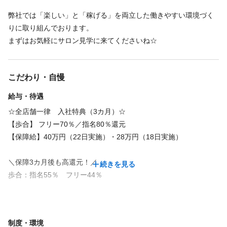
・10～17時の7h勤務
将来のキャリアや独立の相談もOK◎
土日休み・完全週休二日も可能！
弊社では「楽しい」と「稼げる」を両立した働きやすい環境づく
完全週休2日
日曜休み
土日休み
シフト制なので、自分の予定に合わせて働けます。
続きを見る
りに取り組んでおります。
サロン見学・話だけ聞きたい！も大歓迎♪
休⽇・勤務時間はあなたの⾃由です✨
まずはお気軽にサロン見学に来てくださいね☆
お気軽にお問い合わせください◎
☆長期休暇もＯＫ
あなたにお会いできるのを楽しみにしています！
仕事内容
☆家事、育児と両立してるスタッフもいるので、
◆夏季・冬季休暇あり
お休みや勤務時間はお気軽にご相談ください！
◆⻑期休暇もＯＫ
こだわり・自慢
ヘアメイク
雑誌撮影
ヘアショー
ヘッドスパ
ヘアセット
◆⼟⽇休み・完全週休⼆⽇も可能︕
給与・待遇
美容師スタイリスト業務全般を担当
自由出勤制
☆全店舗一律 入社特典（3カ月）☆
週１日〜、１ｈ～でも大歓迎です！
【歩合】 フリー70％／指名80％還元
仕事内容
必要経験
【保障給】40万円（22日実施）・28万円（18日実施）
ヘアメイク
雑誌撮影
ヘアショー
ヘッドスパ
ヘアセット
スタイリスト / ジュニアスタイリスト
施術を中心としたサロン内業務全般。
＼保障3カ月後も高還元！／
続きを見る
歩合：指名55％ フリー44％
必要資格
必要経験
様々な歩合保証・日当保障をご用意していますのでお気軽にお問
美容師免許
い合わせくださいませ。
スタイリスト / ジュニアスタイリスト
制度・環境
※材料費など、記載歩合からのマイナスは一切ありません