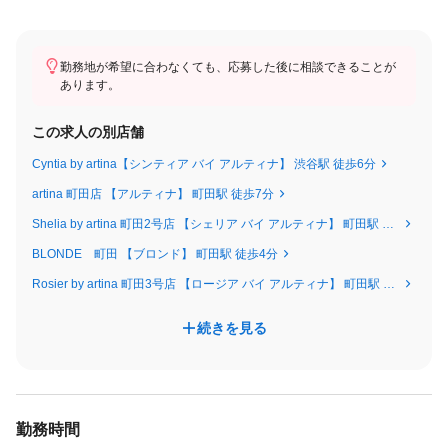
武蔵小杉（残り3名）
錦糸町（残り3名）
溝の口（残り2名）
勤務地が希望に合わなくても、応募した後に相談できることが
あります。
町田（残り2名）
海老名（残り1名）
この求人の別店舗
■artinaが選ばれる理由
Cyntia by artina【シンティア バイ アルティナ】 渋谷駅 徒歩6分
①選択式の働き方をできる
artina 町田店 【アルティナ】 町田駅 徒歩7分
【正社員or業務委託】希望の働き方を選ぶことができる。
Shelia by artina 町田2号店 【シェリア バイ アルティナ】 町田駅 徒歩4分
BLONDE 町田 【ブロンド】 町田駅 徒歩4分
②しっかり休める
Rosier by artina 町田3号店 【ロージア バイ アルティナ】 町田駅 徒歩3分
完全週休2日・土日休み
お子さんがいらっしゃる方等は時短勤務も可能
続きを見る
③安定した集客力
新規フリー客900名！
某有名集客サイトAWARD受賞サロン
勤務時間
┗エリア最上位プランで掲載中