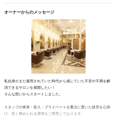
続きを見る
続きを見る
ます！
イルミナカラーやアディクシーなど薬剤も豊富に揃えてます
材料、光熱費全額会社負担
オーナーからのメッセージ
お好きな外部講習や撮影にも参加して頂けます！
お好きな外部講習にも無料で参加して頂けます！
特徴
特徴
急募
大手サロン
経験者歓迎
駅近
オープニング
新卒歓迎
急募
大手サロン
経験者歓迎
駅近
オープニング
車・バイク通勤OK
車・バイク通勤OK
アットホーム
地域密着
デビューまで2年以内
アットホーム
地域密着
完全歩合
面貸し・ミラーレンタルOK
商業施設内
繁華街にある
客単価5,000円以上
セット面5席未満
デビューまで2年以内
商業施設内
繁華街にある
客単価5,000円以上
セット面15席未満
主婦・主夫歓迎
セット面5席未満
セット面15席未満
主婦・主夫歓迎
私自身がまだ雇用されていた時代から感じていた不安や不満を解
消できるサロンを展開したい！
そんな想いからスタートしました。
スタッフの将来・収入・プライベートを重点に置いた経営を心掛
け、長く務められる環境をご用意しております。