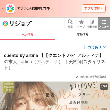
アプリで開く
アプリなら採用率1.75倍！
リジョブ
検索
キープ
会員登録
メニュー
求人情報
店舗情報
口コミあり
cuento by artina 【【クエント バイ アルティナ】
の求人 | artina（アルティナ） ｜美容師(スタイリス
ト）
2026/05/07時点の情報
1
/
20