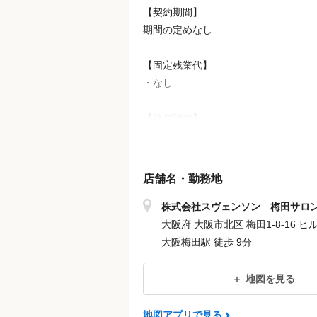
【契約期間】
期間の定めなし
【固定残業代】
・なし
【給与詳細】
●昇給年1回（4月）
●賞与年1回（5月）
●交通費支給（月10万円迄）
店舗名・勤務地
★初年度の想定年収★
株式会社スヴェンソン 梅田サロ
3,752,400円～4,260,000円
大阪府 大阪市北区 梅田1-8-16 
大阪梅田駅 徒歩 9分
モデル年収例
年収364万円 ／ 25歳 経験1年
地図を見る
年収450万円 ／ 32歳 経験5年 ／ス
年収540万円 ／ 40歳 経験10年 ／店長
地図アプリで見る