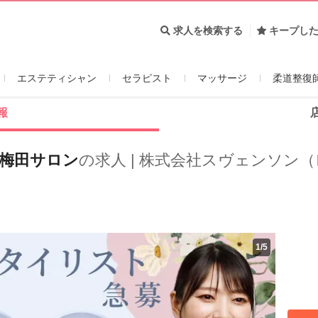
求人を検索する
キープし
エステティシャン
セラピスト
マッサージ
柔道整復
報
梅田サロン
の求人 | 株式会社スヴェンソン
）
1
/
5