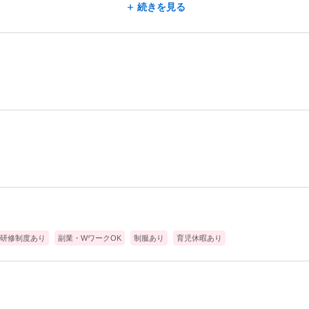
＝＝
続きを見る
ご提案、
ケアなど
形脱毛症、
をすることが可能です✨
ンプー・カット等）
作・メンテナンス
研修制度あり
副業・WワークOK
制服あり
育児休暇あり