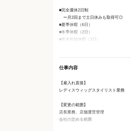
■完全週休2日制
ー月2回まで土日休みも取得可◎
■夏季休暇（6日）
■冬季休暇（2日）
■年末年始休暇（3日）
ー5日以上の連休取得OK✈️
■有給休暇（10日～20日付与）
ー1時間単位での有給休暇使用も可能
仕事内容
ー年間の平均使用日数13日
■産前産後・育児休暇制度
【雇入れ直後】
ー直近3年間復帰率100%（2026年4
レディスウィッグスタイリスト業務
■ライフサポート休暇
ー有給休暇付与（７か月目）前に使
【変更の範囲】
３日間の特別休暇！給与支給対象＆
店長業務、店舗運営管理
会社の定める範囲
年休120日＋有休10日＋ライフサポー
＝実質休日数は年133日（1年目）✨