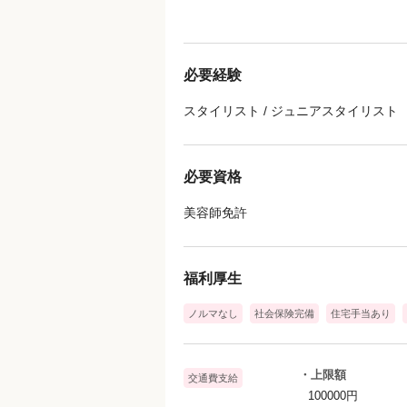
＝＝＝＝＝＝＝＝＝＝＝＝＝＝＝＝＝
髪にお悩みを持つお客様にウィッグの
必要経験
ウィッグスタイル制作、治療中の頭皮
を行っていただきます🌸
スタイリスト / ジュニアスタイリスト
抗がん剤治療の副作用による脱毛や円
薄毛等お客様のお悩みは様々。
必要資格
個人ノルマはないので、
美容師免許
お客様お一人お一人に寄り添った接客
【主な仕事内容】
福利厚生
・一般的な美容メニューの施術（シャ
・ウィッグのカウンセリング販売・製
ノルマなし
社会保険完備
住宅手当あり
【1日の流れ】
※勤務時間が9:45～18:45の場合
・上限額
交通費支給
100000円