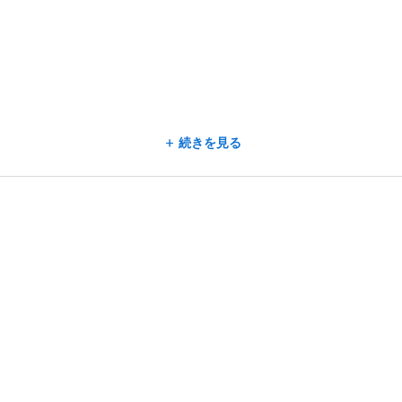
続きを見る
🕑
月時点）
用できる
用途不問！
ト休暇3日