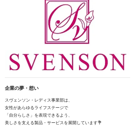
あります。
ません。
この求人の別店舗
Q.普通の美容師との働き方の違いは？
株式会社スヴェンソン 名古屋サロン 矢場町駅 徒歩5分
A.一部を紹介します！
株式会社スヴェンソン 上野サロン 上野駅 徒歩8分
・勤務時間ギリギリ出社OK
株式会社スヴェンソン 横浜サロン 横浜駅 徒歩3分
・土日祝日でも必ずお昼休みあり
・ほぼ定時で必ず帰る事が出来る（平均残業1時間/月）
株式会社スヴェンソン 千葉スタジオレディス 千葉駅 徒歩5分
・完全週休二日制で夏休みやお正月休みもしっかり取れる
株式会社スヴェンソン 新百合ヶ丘サロン 新百合ヶ丘駅
・土日も月2回までお休みが取れる
続きを見る
等々、上記がスヴェンソンの魅力の一部です。
企業の夢・想い
Q.子育てママも働いている？
A.はい！
スヴェンソン・レディス事業部は、
スヴェンソンでは産休育休が取れる環境が整っていたり、
勤務時間
女性があらゆるライフステージで
復帰後も時短勤務も可能なので多くのママ美容師さんが活躍して
「自分らしさ」を表現できるよう、
週3回
週4回
週5回
シフト制
時短勤務OK
くれています。
美しさを支える製品・サービスを展開しています💐
09:45〜18:45
育児時短制度はお子さんが小学校3年生に上がるまで利用可能です
◎