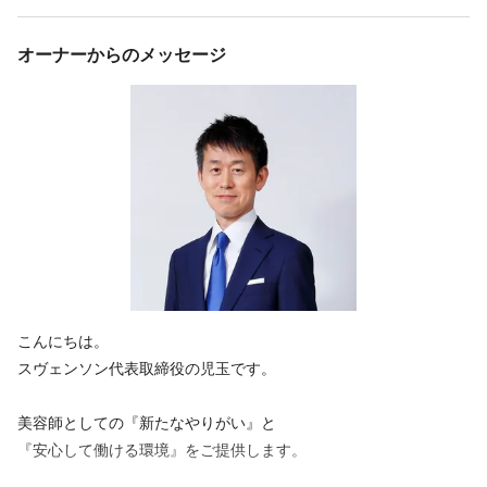
医療用ウィッグを扱う弊社では、
を行っていただきます🌸
スタイリスト / ジュニアスタイリスト
治療中の頭皮ケア方法などもご案内しています。
オーナーからのメッセージ
今までの美容師としての知識や経験を活かし
抗がん剤治療の副作用による脱毛や円形脱毛症、
ながら新しい形で活躍してみませんか？✂️
薄毛等お客様のお悩みは様々。
必要資格
個人ノルマはないので、
美容師免許
お客様お一人お一人に寄り添った接客をすることが可能です✨
【主な仕事内容】
福利厚生
・一般的な美容メニューの施術（シャンプー・カット等）
・ウィッグのカウンセリング販売・製作・メンテナンス
ノルマなし
社会保険完備
交通費支給
研修制度あり
副業・WワークOK
制服あり
育児休暇あり
【1日の流れ】
こんにちは。
※勤務時間が9:45～16:00の場合
スヴェンソン代表取締役の児玉です。
福利厚生の詳細
●9:30 出社
【加入保険】
美容師としての『新たなやりがい』と
店舗に到着後、制服に着替えます。
雇用保険、労災保険、健康保険、厚生年金
『安心して働ける環境』をご提供します。
↓
【受動喫煙防止措置】
●9:45 勤務開始