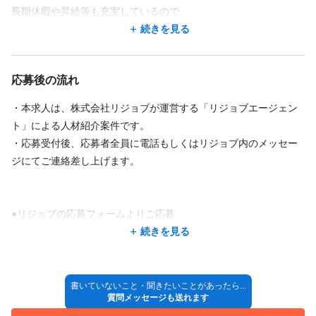
あり（屋内全面禁煙）
長期休暇や昇給等も充実しているので、
朝礼を行い、情報や目標の共有をします。
男女年齢問わず活躍していただけます。
続きを見る
↓
【その他福利厚生】
続きを見る
●10:00～13:00 ご入客
〇結婚祝金（2万円 ※社保未加入の方は1万円）
皆さんのご応募を心よりお待ちしています!
平日の前半は2名様程入客することが多いです。
〇出産祝金（お子さん1人あたり2万円 ※社保未加入の方は1万円）
応募後の流れ
〇子どもの入学祝金（小中学校1人あたり２万円 ※社保未加入の方は1
ウィッグのメンテナンス（シャンプーセットやサイズ調整）やご
特徴
万円）
自毛のカット等を行います。
・本求人は、株式会社リジョブが運営する「リジョブエージェン
〇慶弔金
↓
完全個室
急募
大手サロン
未経験歓迎
経験者歓迎
駅近
ト」による人材紹介案件です。
〇社内コミュニケーション補助金
●13:00～14:00 昼休憩
〇優秀社員表彰制度
・応募受付後、応募者全員に電話もしくはリジョブ内のメッセー
車・バイク通勤OK
アットホーム
客単価5,000円以上
客単価10,000円以上
↓
〇リフレッシュ補助金
ジにてご連絡差し上げます。
●14:00〜15:30 ウィッグの制作
〇健康診断（※規定有り）
〇特別休暇（慶弔時）
セミオーダータイプのウィッグはお客様お一人お一人に合わせて
〇ライフサポート休暇3日（入社日に付与 ※規定有り）
スタイルカットが可能です。
●リジョブの応募フォームよりご応募
〇社員割引制度
納期に合わせてセットをしていきます。
↓
続きを見る
↓
●リジョブエージェント担当者との面談
●16:00
↓
着替えて退勤します。
●書類選考
書いていないこと・聞きたいことがあったら...
お疲れ様でした！
質問メッセージも送れます
↓