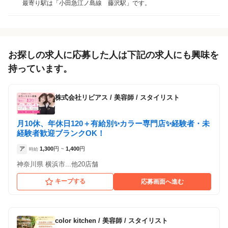
最寄り駅は「小田急江ノ島線 藤沢駅」です。
ィス
（神奈川県藤沢市:藤沢駅 徒歩 6分 ）
お探しの求人に応募した人は下記の求人にも興味を
持っています。
株式会社リビアス
/
美容師 / スタイリスト
月10休、年休日120＋有給別✨カラー専門店✨経験者・未
経験者歓迎ブランクOK！
ア
1,300
円
1,400
円
時給
~
神奈川県 横浜市...他20店舗
キープする
応募画面へ進む
color kitchen
/
美容師 / スタイリスト