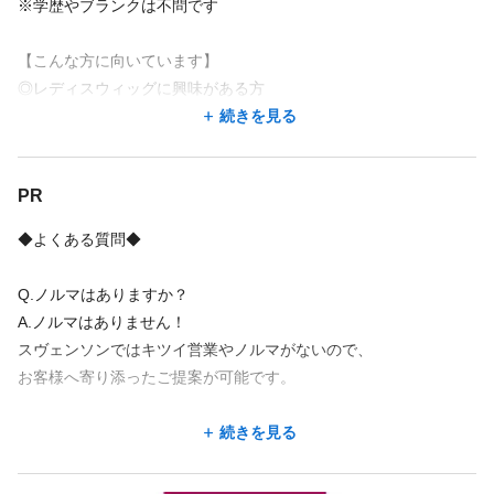
更新上限 無し
※学歴やブランクは不問です
【給与詳細】
【こんな方に向いています】
ウィッグの技術習得で時給アップ可能！
◎レディスウィッグに興味がある方
続きを見る
◎美容師として安定して長く働きたい方
続きを見る
★ママさんスタイリスト大活躍★
◎残業や休⽇出勤がなくプライベートも大切にしたい方
休眠美容師、パート大募集です！
◎ブランクはあるけどやっぱり美容師資格を活かしたい方
店舗名・勤務地
PR
◎親身にお客様の悩みに耳を傾ける姿勢がある方
＜試用期間あり＞ 1ヶ月 〜 3ヶ月 / 時給 1,230円 〜 1,500円
株式会社スヴェンソン 湘南藤沢スタジオレディス
◆よくある質問◆
神奈川県 藤沢市 南藤沢１７－１６ 秋山ビルⅡ５F
藤沢駅 徒歩 6分
Q.ノルマはありますか？
A.ノルマはありません！
地図を見る
スヴェンソンではキツイ営業やノルマがないので、
お客様へ寄り添ったご提案が可能です。
地図アプリで見る
Q.ブランクがあっても大丈夫…？
続きを見る
A.もちろん大丈夫です♪
勤務地が希望に合わなくても、応募した後に相談できることが
研修制度がしっかりと整えられた環境なのでブランクは問題あり