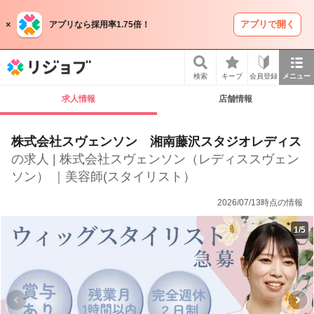
アプリで開く
アプリなら採用率1.75倍！
リジョブ
検索
キープ
会員登録
メニュー
求人情報
店舗情報
株式会社スヴェンソン 湘南藤沢スタジオレディス
の求人 | 株式会社スヴェンソン（レディススヴェン
ソン） ｜美容師(スタイリスト）
2026/07/13時点の情報
1
/
5
P