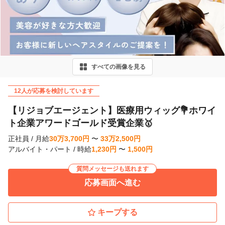
r
e
v
i
すべての画像を見る
o
u
12人が応募を検討しています
s
【リジョブエージェント】医療用ウィッグ💐ホワイ
ト企業アワードゴールド受賞企業🥇
正社員
/
月給
30
万
3,700
円
〜
33
万
2,500
円
アルバイト・パート
/
時給
1,230
円
〜
1,500
円
質問メッセージも送れます
応募画面へ進む
キープする