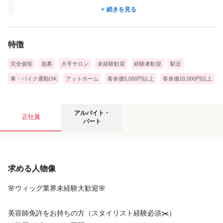
【その他福利厚生】
↓
続きを見る
◎昇給：4月
●14:00〜15:30 インタビュー
◎賞与：５月
初めてご来店いただくお客様にウィッグのご説明や試着を行いま
◎交通費支給
す。
特徴
◎土日皆勤手当月1.5万円※規定有
◎退職金制度
↓
完全個室
急募
大手サロン
未経験歓迎
経験者歓迎
駅近
◎結婚祝金2万円
●16:00～18:30 ウィッグの制作
◎産休･育休制度
車・バイク通勤OK
アットホーム
客単価5,000円以上
客単価10,000円以上
セミオーダータイプのウィッグはお客様お一人お一人に合わせて
◎出産祝金1人2万円
スタイルカットが可能です。
◎保育園補助金：保育料の10～25％を補助/月※規定あり
納期に合わせてセットをしていきます。
◎時短制度：5～7時間のうち30分単位で選択可※小学校6年生まで
アルバイト・パートの募集要項
アルバイト・
正社員
↓
◎子どもの入学祝金：小中入学時1人2万円
パート
◎家族手当
●18:45
◎健康診断年1回
サッとお掃除を済ませて退勤します。
給与
◎無料インフルエンザ予防接種💉
お疲れ様でした！
◎がん治療休暇制度
求める人物像
時給
1,230円
〜
1,500円
◎リフレッシュ補助金：誕生月に支給🎂
◎社員割引あり
【契約期間】
🌸ウィッグ業界未経験大歓迎🌸
期間の定めあり
契約の更新 有（勤務成績により判断する）
美容師免許をお持ちの方（スタイリスト経験必須✂️）