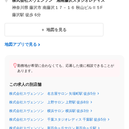
★初年度の想定年収★
株式会社スヴェンソン 湘南藤沢スタジオレディス
391万円～426万円
神奈川県 藤沢市 南藤沢１７－１６ 秋山ビルⅡ５F
藤沢駅 徒歩 6分
【年収例】
年収390万円 ／28歳 経験1年
地図を見る
年収450万円 ／ 32歳 経験6年 ／スタイリストリーダー
年収540万円 ／ 40歳 経験12年 ／店長
地図アプリで見る
＜試用期間あり＞ 1ヶ月 〜 3ヶ月 / 月給 303,700円 〜 332,500円
勤務地が希望に合わなくても、応募した後に相談できることが
あります。
この求人の別店舗
株式会社スヴェンソン 名古屋サロン 矢場町駅 徒歩5分
株式会社スヴェンソン 上野サロン 上野駅 徒歩8分
株式会社スヴェンソン 横浜サロン 横浜駅 徒歩3分
株式会社スヴェンソン 千葉スタジオレディス 千葉駅 徒歩5分
株式会社スヴェンソン 新百合ヶ丘サロン 新百合ヶ丘駅