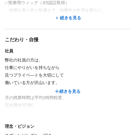
【勤務時間】
✅医療用ウィッグ（JIS認証取得）
9:45～18:45
自然な見た目と快適さで、治療中の生活を安心に。
Q.ウィッグ業界未経験ですがやっていけますか？
休憩60分
✅ファッションウィッグ
続きを見る
A.もちろんです！
年齢やライフスタイルに合わせた多彩なデザインで、
中途入社者の9割がウィッグ未経験からスタートしています！
【時間外労働の有無】
おしゃれや髪の悩みをサポート。
技術は業務時間内の研修でしっかりお伝えしていくので安心して
こだわり・自慢
あり
✅サポート体制
くださいね。
ヘアケア、通販「PreSta」、
社員
＝＝＝＝＝＝＝＝＝＝＝＝＝
続きを見る
情報サイト「Massel」「アピプラ」を通じ、
弊社の社員の方は、
患者様や医療従事者を幅広く支援。
仕事にやりがいを持ちながら
平日限定、週3日～1日4時間～勤務でも
且つプライベ―トを大切にして
相談受付可能です。
休日
働いている方が沢山います。
最低勤務時間：10時～15時（店舗営業
続きを見る
完全週休2日
時間による）
月の残業時間は平均1時間程度、
（ご本人の働き方に合わせて、将来は正
週3日以上、1日4時間以上勤務できる方大歓迎！
完全週休2日制、
社員への登用も検討可）
※シフト制
土日も月2回まではお休み可能と
※日数・時間は応相談
家族との時間や趣味活動も
※最低勤務時間10時～15時（休憩あり）
理念・ビジョン
大切にしていただけます！