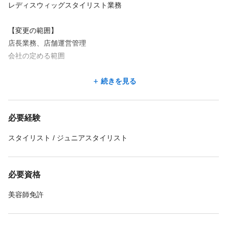
レディスウィッグスタイリスト業務
■ライフサポート休暇
ー有給休暇付与（７か月目）前に使用できる
【変更の範囲】
３日間の特別休暇！給与支給対象＆用途不問！
店長業務、店舗運営管理
会社の定める範囲
年休120日＋有休10日＋ライフサポート休暇3日
＝実質休日数は年133日（1年目）✨
＝＝＝＝＝＝＝＝＝＝＝＝＝＝＝＝＝＝＝
続きを見る
髪にお悩みを持つお客様にウィッグのご提案、
必要経験
ウィッグスタイル制作、治療中の頭皮ケアなど
を行っていただきます🌸
スタイリスト / ジュニアスタイリスト
抗がん剤治療の副作用による脱毛や円形脱毛症、
薄毛等お客様のお悩みは様々。
必要資格
個人ノルマはないので、
美容師免許
お客様お一人お一人に寄り添った接客をすることが可能です✨
【主な仕事内容】