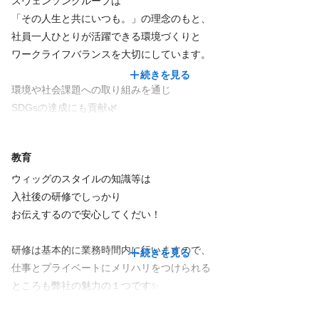
スヴェンソングループは
●有給休暇や夏季休暇は勤務条件により比例付与されます。
社員を大切にしている会社だからこそ
「その人生と共にいつも。」の理念のもと、
●ライフサポート休暇…有給休暇付与（入社半年後）前に使用でき
その想いをお客様に還元できると考えています。
社員一人ひとりが活躍できる環境づくりと
る特別休暇（３日）
続きを見る
ワークライフバランスを大切にしています。
—使用用途不問＆給与支給対象
続きを見る
※ご家族の大切な行事や、体調不良の際などに使用いただけま
環境や社会課題への取り組みを通じ
仕事内容
す。
SDGsの達成にも貢献🌿
※1週間の労働時間が35時間以上の方が対象
【雇入れ直後】
自分の仕事が社会を支え、
レディスウィッグスタイリスト業務
教育
未来につながるやりがいを感じられる会社です。
ウィッグのスタイルの知識等は
【変更の範囲】
入社後の研修でしっかり
店長業務、店舗運営管理
お伝えするので安心してくだい！
会社の定める範囲
研修は基本的に業務時間内に行いますので、
続きを見る
＝＝＝＝＝＝＝＝＝＝＝＝＝＝＝＝＝＝＝
続きを見る
仕事とプライベートにメリハリをつけられる
ところも弊社の魅力の１つです✨
髪にお悩みを持つお客様にウィッグのご提案、
必要経験
ウィッグスタイル制作、治療中の頭皮ケアなど