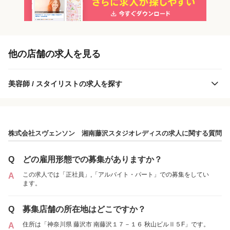
「正社員」を募集している店舗
各店舗の特色（詳しい給与、一緒に働くスタッフ、サービスメニュー、客層
他の店舗の求人を見る
など）が見られます
1
件の店舗
美容師 / スタイリストの求人を探す
株式会社スヴェンソン 湘南藤沢スタジオレデ
ィス
（神奈川県藤沢市:藤沢駅 徒歩 6分 ）
株式会社スヴェンソン 湘南藤沢スタジオレディスの求人に関する質問
アルバイト・
正社員
「アルバイト・パート」を募集している店舗
パート
Q
どの雇用形態での募集がありますか？
この求人では「正社員」,「アルバイト・パート」での募集をしてい
A
ます。
各店舗の特色（詳しい給与、一緒に働くスタッフ、サービスメニュー、客層
など）が見られます
Q
募集店舗の所在地はどこですか？
1
件の店舗
住所は「神奈川県 藤沢市 南藤沢１７－１６ 秋山ビルⅡ５F」です。
A
株式会社スヴェンソン 湘南藤沢スタジオレデ