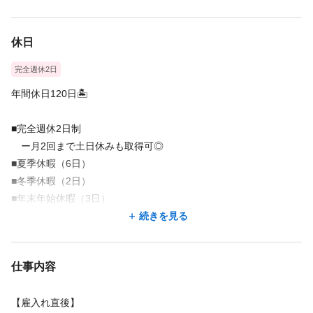
◎平均残業時間は1時間/月
◎定休日を含めた完全週休2日制
休日
完全週休2日
年間休日120日🏝️
■完全週休2日制
ー月2回まで土日休みも取得可◎
■夏季休暇（6日）
■冬季休暇（2日）
■年末年始休暇（3日）
ー5日以上の連休取得OK✈️
続きを見る
■有給休暇（10日～20日付与）
ー1時間単位での有給休暇使用も可能🕑
仕事内容
ー年間の平均使用日数13日
■産前産後・育児休暇制度
【雇入れ直後】
ー直近3年間復帰率100%（2026年4月時点）