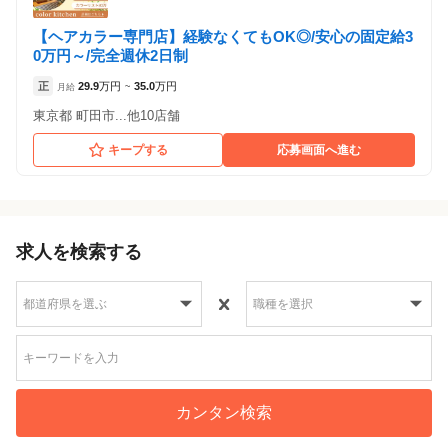
【ヘアカラー専門店】経験なくてもOK◎/安心の固定給3
0万円～/完全週休2日制
正
29.9
万円
35.0
万円
月給
~
東京都 町田市...他10店舗
キープする
応募画面へ進む
求人を検索する
カンタン検索