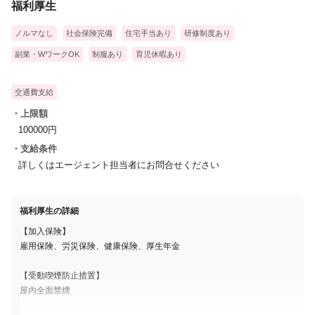
福利厚生
・一般的な美容メニューの施術（シャンプー・カット等）
・ウィッグのカウンセリング販売・製作・メンテナンス
ノルマなし
社会保険完備
住宅手当あり
研修制度あり
副業・WワークOK
制服あり
育児休暇あり
【1日の流れ】
※勤務時間が9:45～18:45の場合
交通費支給
●9:30 出社
・上限額
100000円
店舗に到着後、制服に着替えます。
↓
・支給条件
詳しくはエージェント担当者にお問合せください
●9:45 勤務開始
朝礼を行い、情報や目標の共有をします。
↓
福利厚生の詳細
●10:00～13:00 ご入客
【加入保険】
平日の前半は2名様程入客することが多いです。
雇用保険、労災保険、健康保険、厚生年金
ウィッグのメンテナンス（シャンプーセットやサイズ調整）やご
自毛のカット等を行います。
【受動喫煙防止措置】
↓
屋内全面禁煙
●13:00～14:00 昼休憩