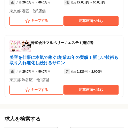
正
26.0
万円
60.0
万円
他
27.0
万円
60.0
万円
月給
~
月給
~
東京都 港区...他5店舗
キープする
応募画面へ進む
株式会社マルベリー
/
エステ / 施術者
美容を仕事に本気で稼ぐ!創業31年の実績！新しい技術も
取り入れ進化し続けるサロン
正
28.0
万円
80.0
万円
ア
1,226
円
2,000
円
月給
~
時給
~
東京都 渋谷区...他1店舗
キープする
応募画面へ進む
求人を検索する