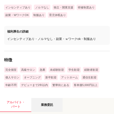
インセンティブあり
ノルマなし
独立・開業支援
研修制度あり
副業・WワークOK
制服あり
育児休暇あり
福利厚生の詳細
インセンティブあり・ノルマなし・副業・ｗワークok・制服あり
特徴
完全個室
高級サロン
急募
未経験歓迎
学生歓迎
経験者歓迎
個人サロン
オープニング
新卒歓迎
アットホーム
通信生歓迎
年齢不問
デビューまで2年以内
繁華街にある
客単価5,000円以上
業務委託の募集要項
アルバイト・
業務委託
パート