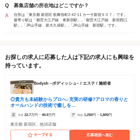
Q
募集店舗の所在地はどこですか？
アルバイト・
業務委託
住所は「東京都 新宿区 歌舞伎町2-42-11 カーサ新宿６０７」です。
A
「業務委託」を募集していた店舗
パート
最寄り駅は「都営大江戸線 東新宿駅」,「都営大江戸線 新宿西口
駅」,「JR山手線 新大久保駅」,「JR山手線 新宿駅」です。
各店舗の特色（詳しい給与、一緒に働くスタッフ、サービスメニュー、客層
など）が見られます
1
件の店舗
お探しの求人に応募した人は下記の求人にも興味を
ミモザ新宿
持っています。
（東京都新宿区:東新宿駅 徒歩 7分 / 新大久保駅
徒歩 9分 / 新宿西口駅 徒歩 9分 / 新宿駅 徒歩 14
分 ）
Bodysh ~ボディッシュ~
/
エステ / 施術者
◎貴方も未経験からプロへ♪充実の研修?アロマの香りと
オールハンドの技術で癒しを…
正
22.7
万円
40.0
万円
ア
1,250
円
1,800
円
月給
~
時給
~
東京都 新宿区...他16店舗
キープする
応募画面へ進む