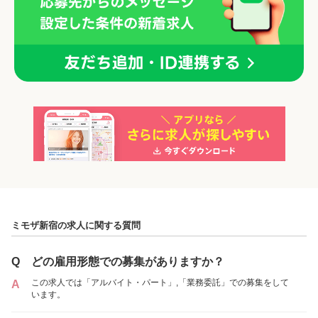
「アルバイト・パート」を募集していた店舗
各店舗の特色（詳しい給与、一緒に働くスタッフ、サービスメニュー、客層
など）が見られます
ミモザ新宿の求人に関する質問
1
件の店舗
ミモザ新宿
Q
どの雇用形態での募集がありますか？
（東京都新宿区:東新宿駅 徒歩 7分 / 新大久保駅
この求人では「アルバイト・パート」,「業務委託」での募集をして
A
徒歩 9分 / 新宿西口駅 徒歩 9分 / 新宿駅 徒歩 14
います。
分 ）