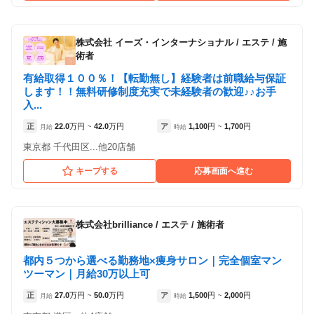
株式会社 イーズ・インターナショナル
/
エステ / 施
術者
有給取得１００％！【転勤無し】経験者は前職給与保証
します！！無料研修制度充実で未経験者の歓迎♪♪お手
入...
正
22.0
万円
42.0
万円
ア
1,100
円
1,700
円
月給
~
時給
~
東京都 千代田区...他20店舗
キープする
応募画面へ進む
株式会社brilliance
/
エステ / 施術者
都内５つから選べる勤務地×痩身サロン｜完全個室マン
ツーマン｜月給30万以上可
正
27.0
万円
50.0
万円
ア
1,500
円
2,000
円
月給
~
時給
~