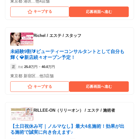
東京都 港区...他4店舗
キープする
応募画面へ進む
Richel
/
エステ / スタッフ
未経験9割🔰ビューティーコンサルタントとして自分も
輝く💎新店続々オープン予定！
正
25.0
万円
40.0
万円
月給
~
東京都 新宿区...他3店舗
キープする
応募画面へ進む
RILLEE-ON（リリーオン）
/
エステ / 施術者
【土日祝休み可｜ノルマなし】最大4名施術！効果が出
る施術で誠実に向き合えます♪