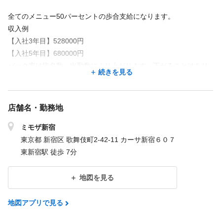
全てのメニュー50パーセントの歩合支給になります。
収入例
【入社3年目】528000円
【入社5年目】680000円
バック率は指名数、出勤数により上がります。下がることはあり
続きを見る
ません⭐︎
⭐︎指名料500円バック
店舗名・勤務地
⭐︎研修時給、保証時給あり
ミモザ新宿
正社員への変更もあります！
東京都 新宿区 歌舞伎町2-42-11 カーサ新宿６０７
東新宿駅 徒歩 7分
・未経験者歓迎
・人と接するのが好きな方
地図を見る
・向上心のある方
・週3〜働ける方
地図アプリで見る
・Wワークok