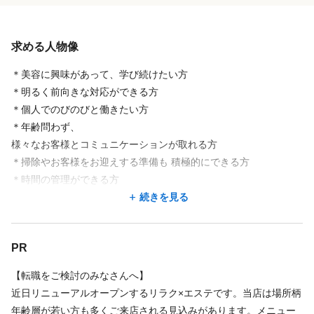
給与
求める人物像
時給
1,300円
〜
4,000円
⭐︎アロマ1時間バック3500円、指名料バック
＊美容に興味があって、学び続けたい方
＊明るく前向きな対応ができる方
全てのメニュー50パーセントの歩合支給になります。
＊個人でのびのびと働きたい方
収入例
＊年齢問わず、
【入社3年目】528000円
様々なお客様とコミュニケーションが取れる方
【入社5年目】680000円
＊掃除やお客様をお迎えする準備も 積極的にできる方
バック率は指名数、出勤数により上がります。下がることはあり
＊時間の管理ができる方
続きを見る
ません⭐︎
＊夜の時間帯（終電前まで、始発まで）働ける方大歓迎
続きを見る
＊スタッフ写真に載せられる方
⭐︎指名料500円バック
＊爪はお客様にあたらないくらいの短さでお願いします
店舗名・勤務地
PR
⭐︎研修時給、保証時給あり
ミモザ新宿
お客様を喜ばせたい。また来たいと思ってほしい、その想いを共
【転職をご検討のみなさんへ】
アルバイト、正社員への変更もあります！
東京都 新宿区 歌舞伎町2-42-11 カーサ新宿６０７
有できる方を探しています♩
近日リニューアルオープンするリラク×エステです。当店は場所柄
東新宿駅 徒歩 7分
年齢層が若い方も多くご来店される見込みがあります。メニュー