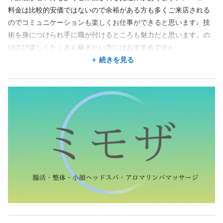
・未経験者歓迎
料金は比較的安価ではないので余裕がある方も多くご来店される
・人と接するのが好きな方
地図を見る
のでコミュニケーションも楽しくお仕事ができると思います♩技
・向上心のある方
術を身につけられ手に職が付けるところも魅力だと思います。の
・週3〜働ける方
地図アプリで見る
びのび楽しくたくさん稼ぎたい方にはおすすめです⭐︎
・Wワークok
入社後も定期的に講習を行っていくので安心して働けます。
続きを見る
・女性活躍中
ご応募後、入社日のご相談も柔軟に対応させていただきますの
・20代30代活躍中
勤務時間
で、気になる点や聞きたい事などあれば応募後の面談時にでもお
＜試用期間あり＞ 〜 3ヶ月 / 時給 1,300円 〜 4,000円
声掛けください⭐︎
週3回
週4回
週5回
週6回
週7回
深夜
シフト制
12:00〜23:00
15:00〜23:00
17:00〜23:00
1日6時間以上、週3日以上出勤できる方
休日
完全週休2日
日曜休み
土日休み