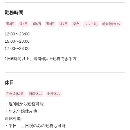
・女性活躍中
・20代30代活躍中
勤務時間
＜試用期間あり＞ 〜 3ヶ月 / 時給 1,300円 〜 4,000円
週3回
週4回
週5回
週6回
週7回
深夜
シフト制
時短勤務OK
12:00〜23:00
15:00〜23:00
17:00〜23:00
1日6時間以上、週3回以上勤務できる方
休日
完全週休2日
日曜休み
土日休み
・週3回から勤務可能
・年末年始休み他
連休可能
・平日、土日祝のみの勤務も可能