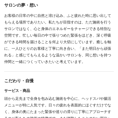
サロンの夢・想い
＊週3回から勤務可能
＊年末年始休み 他
お客様の日常の中に自然と溶け込み、ふと疲れた時に思い出して
*連休可能
もらえる場所でありたい。私たちが目指すのは、ただ施術を行う
＊平日のみ、土日祝のみ勤務も可能
サロンではなく、心と身体のエネルギーをチャージできる特別な
空間です。忙しい毎日の中で張りつめた緊張をほどき、深く呼吸
ができる時間を届けることを何より大切にしています。癒しを軸
仕事内容
に、一人ひとりのお客様と丁寧に向き合い、「また明日から頑張
れる」と感じてもらえるような温かいサロンを、同じ想いを持つ
フェイシャル
ブライダル
痩身エステ
オールハンドエステ
仲間と一緒につくっていきたいと考えています。
メンズエステ
タイ古式マッサージ
アロママッサージ
オイルマッサージ
アロマセラピスト
ヘッドスパ
こだわり・自慢
オールハンドエステのヘッドスパからフェイシャル、ボディまで
のサロン内業務全般
サービス・商品
ご来店準備→受付→カウンセリング→接客→アフターカウンセリ
頭から足先まで全身を包み込む施術を中心に、ヘッドスパや腸活
ング→顧客管理→清掃
メニューが特に人気です。日々の疲れを表面的にほぐすだけでな
★顧客管理
く、身体の奥にたまった緊張や巡りの滞りに丁寧にアプローチす
★洗濯、清掃業