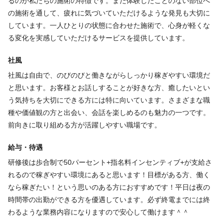
るのが私たちの施術の特徴です。まだ体験したことのない部位へ
★ネット、電話予約管理
の施術を通して、疲れに気づいていただけるような発見も大切に
★SNS、WEB管理
しています。一人ひとりの状態に合わせた施術で、心身が軽くな
る変化を実感していただけるサービスを提供しています。
福利厚生
社風
社風は自由で、のびのびと働きながらしっかり稼ぎやすい環境だ
インセンティブあり
ノルマなし
制服あり
と思います。お客様とお話しすることが好きな方、癒したいとい
う気持ちを大切にできる方には特に向いています。さまざまな職
福利厚生の詳細
種や価値観の方と出会い、会話を楽しめるのも魅力の一つです。
インセンティブあり・ノルマなし・副業・WワークOK・制服あり
前向きに取り組める方が活躍しやすい職場です。
給与・待遇
研修後は歩合制で50パーセント+指名料インセンティブ+が支給さ
特徴
れるので稼ぎやすい環境にあると思います！目標がある方、働く
完全個室
高級サロン
急募
未経験歓迎
学生歓迎
経験者歓迎
なら稼ぎたい！という思いのある方におすすめです！平日は夜の
個人サロン
オープニング
新卒歓迎
アットホーム
完全歩合
時間帯の出勤ができる方を優遇しています。必ず終電までには終
わるような業務内容になりますので安心して働けます＾＾
デビューまで2年以内
客単価10,000円以上