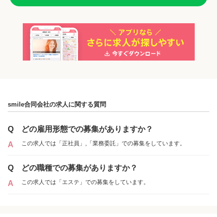
「正社員」を募集していた店舗
各店舗の特色（詳しい給与、一緒に働くスタッフ、サービスメニュー、客層
など）が見られます
smile合同会社の求人に関する質問
3
件の店舗
LOVEホワイトニング池袋店
Q
どの雇用形態での募集がありますか？
（東京都豊島区:池袋駅 徒歩 8分 ）
この求人では「正社員」,「業務委託」での募集をしています。
A
LOVEホワイトニング渋谷店
Q
どの職種での募集がありますか？
（東京都渋谷区:渋谷駅 徒歩 12分 ）
この求人では「エステ」での募集をしています。
A
LOVEホワイトニング銀座店
（東京都中央区:宝町駅 徒歩 4分 / 銀座一丁目駅
徒歩 5分 / 東銀座駅 徒歩 7分 / 銀座駅 徒歩 10分