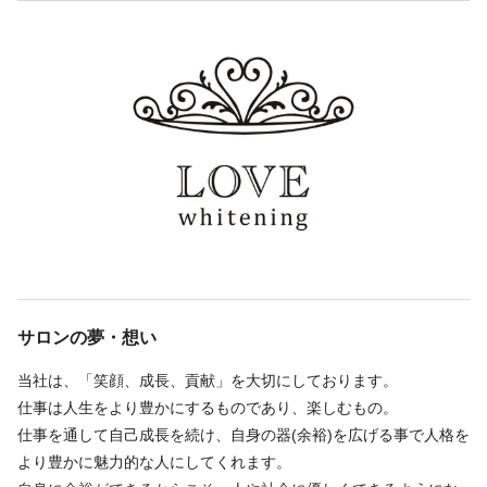
場合があります。
常に自己啓発している方
東京都 中央区 銀座1-15-13 VORT銀座レジデンス1204号
を目指したい方と一緒に成長していければと思います。
長く継続して働き続けたい方
宝町駅 徒歩 4分
※試用期間あり1〜6ヶ月/月給22〜35万円
事業拡大して新規事業部を立ち上げたい方
採用決定後、翌日から勤務OK！
◆セルフホワイトニングサロン直営店は銀座・渋谷・池袋にあ
勤務時間
り、結婚やお引越しなどにも異動対応しやすいです。
◆現在、別事業部で医療美容クリニックも開業準備中。他にもネ
週5回
シフト制
イル、アイブロウ、エステサロンも順次出店して様々な経験がで
09:40〜18:40／休日早番勤務・休日早番
きるグループ会社にしてまいります。
10:40〜19:40／平日早番勤務・平日早番
◆まだまだベンチャーですので頑張り次第でご自身の求める理想
11:10〜20:10／休日遅番勤務・平日遅番・休日遅番
のポジションや働き方を目指せます。
12:10〜21:10／平日遅番勤務・平日遅番
◆学歴や資格は不問です。勤勉で会社のために頑張りたいという
早番遅番勤務のシフト制です(実働8時間)
気持ちが強い方はどんどん役職についてもらって一緒に事業拡大
サロンの夢・想い
●シフト制
していけたらと思います。
実働8時間 早番遅番制度
◆皆さまが将来的にも安心して働きやすい環境にしていきます。
当社は、「笑顔、成長、貢献」を大切にしております。
10:40〜21:10／平日
◆4回の勤務につきホワイトニング1回無料
仕事は人生をより豊かにするものであり、楽しむもの。
9:40〜20:10／土日祝日
◆完全予約制なので、ひと月あたりの残業時間の目安は5時間以
仕事を通して自己成長を続け、自身の器(余裕)を広げる事で人格を
下。
より豊かに魅力的な人にしてくれます。
営業時間 平日11：00〜21：00／
◆月20日出勤。プライベートも大事にする職場です。