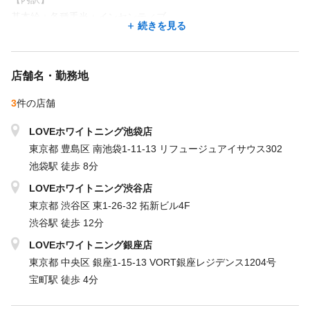
基本給＋各種手当＋インセンティブ
続きを見る
◎基本給28万円〜35万円
【月収例】
店舗名・勤務地
店長・店長候補52万円
基本給28万円＋役職手当5万円＋集客インセンティブ5万＋成約イ
3
件の店舗
ンセンティブ8万円＋当別ボーナス6万
LOVEホワイトニング池袋店
東京都 豊島区 南池袋1-11-13 リフュージュアイサウス302
集客インセンティブについては主に集客からの契約をどれくらい
池袋駅 徒歩 8分
作ったかによります。頑張り次第で上限はいくらでも。
LOVEホワイトニング渋谷店
例。20契約作りました。1件5000円✖️20＝10万円
東京都 渋谷区 東1-26-32 拓新ビル4F
毎月平均40契約のスタッフもおります。
渋谷駅 徒歩 12分
※歩合給及び業績連動型賞与制度は、状況に応じて制度を見直す
LOVEホワイトニング銀座店
場合があります。
東京都 中央区 銀座1-15-13 VORT銀座レジデンス1204号
宝町駅 徒歩 4分
※試用期間あり1〜6ヶ月/月給22〜35万円