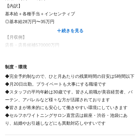
【内訳】
基本給＋各種手当＋インセンティブ
福利厚生の詳細
◎基本給28万円〜35万円
研修中でも各種インセンティブあり
続きを見る
【月収例】
店長・店長候補570000万円
特徴
基本給28万円＋役職手当5万円＋集客インセンティブ10万円＋成
約インセンティブ8万＋特別集客手当6万
急募
未経験歓迎
駅近
アットホーム
年齢不問
客単価10,000円以上
制度・環境
※歩合給及び業績連動型賞与制度は、状況に応じて制度を見直す
場合があります。
◆完全予約制なので、ひと月あたりの残業時間の目安は5時間以下
※試用期間あり1〜6ヶ月/月給20〜30万円
◆月20日出勤。プライベートも大事にする職場です
◆スタッフの平均年齢は30歳です。皆さん前職が美容経営者、バ
ーテン、アパレルなど様々な方が活躍されております
◆皆さまが将来的にも安心して働きやすい環境にしていきます
◆セルフホワイトニングサロン直営店は銀座・渋谷・池袋にあ
り、結婚やお引越しなどにも異動対応しやすいです