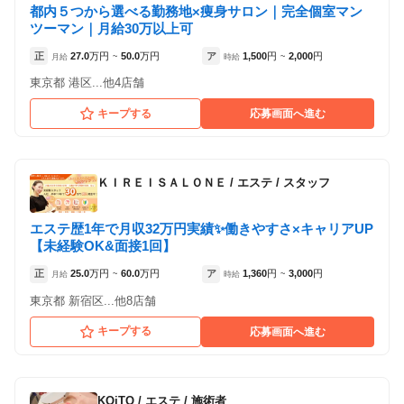
都内５つから選べる勤務地×痩身サロン｜完全個室マン
ツーマン｜月給30万以上可
正
27.0
万円
50.0
万円
ア
1,500
円
2,000
円
月給
~
時給
~
東京都 港区...他4店舗
キープする
応募画面へ進む
ＫＩＲＥＩＳＡＬＯＮＥ
/
エステ / スタッフ
エステ歴1年で月収32万円実績✨働きやすさ×キャリアUP
【未経験OK&面接1回】
正
25.0
万円
60.0
万円
ア
1,360
円
3,000
円
月給
~
時給
~
東京都 新宿区...他8店舗
キープする
応募画面へ進む
KOiTO
/
エステ / 施術者