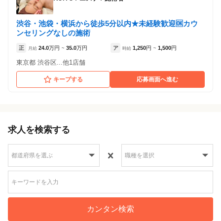
渋谷・池袋・横浜から徒歩5分以内★未経験歓迎🆗カウ
ンセリングなしの施術
正
24.0
万円
35.0
万円
ア
1,250
円
1,500
円
月給
~
時給
~
東京都 渋谷区...他1店舗
キープする
応募画面へ進む
求人を検索する
カンタン検索