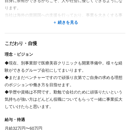
自身に余裕ができるからこそ、人や社会に優しくできるようにな
土日祝日10：00〜20：00
続きを見る
ります。
当社は海外の貧困国への支援を行っており、事業を大きくする事
※ひと月当たりの残業時間の目安：5時間以下
でより大きな貢献をできると思い、精進しております。
続きを見る
休日
自身の幸せ、家族の幸せ、仲間の幸せ、その先にある世界の幸せ
を目指したい方と一緒に成長していければと思います。
完全週休2日
こだわり・自慢
月20日出勤のシフト制の為休日はランダムになります
理念・ビジョン
◆現在、別事業部で医療美容クリニックも開業準備中。様々な経
仕事内容
験ができるグループ会社にしてまいります。
◆まだまだベンチャーですので頑張り次第でご自身の求める理想
のポジションや働き方を目指せます。
セルフホワイトニングの為施術なし、カウンセリング、事務、接
◆学歴や資格は不問です。勤勉で会社のために頑張りたいという
客、集客作業
気持ちが強い方はどんどん役職についてもらって一緒に事業拡大
していけたらと思います。
福利厚生
給与・待遇
インセンティブあり
ノルマなし
研修制度あり
制服あり
月給32万円〜60万円