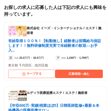
）
お探しの求人に応募した人は下記の求人にも興味を
持っています。
正社員
業務委託
「業務委託」を募集していた店舗
株式会社 イーズ・インターナショナル
/
エステ / 施
術者
各店舗の特色（詳しい給与、一緒に働くスタッフ、サービスメニュー、客層
有給取得１００％！【転勤無し】経験者は前職給与保証
など）が見られます
します！！無料研修制度充実で未経験者の歓迎♪♪お手
3
件の店舗
入...
LOVEホワイトニング池袋店
正
22.0
万円
42.0
万円
ア
1,100
円
1,700
円
月給
~
時給
~
（東京都豊島区:池袋駅 徒歩 8分 ）
東京都 千代田区...他20店舗
LOVEホワイトニング渋谷店
キープする
応募画面へ進む
（東京都渋谷区:渋谷駅 徒歩 12分 ）
LOVEホワイトニング銀座店
ルディラ医療提携エステ
/
エステ / 施術者
（東京都中央区:宝町駅 徒歩 4分 / 銀座一丁目駅
徒歩 5分 / 東銀座駅 徒歩 7分 / 銀座駅 徒歩 10分
）
【年収600万↑実績/残業ほぼ0】日韓医師監修×最新＆本
格機器の医療提携サロン