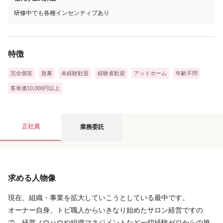
研修中でも各種インセンティブあり
特徴
完全個室
急募
未経験歓迎
経験者歓迎
アットホーム
年齢不問
客単価10,000円以上
業務委託の募集要項
正社員
業務委託
給与
求める人物像
月給
28万円
〜
60万円
固定給280000円、成約、集客インセンティブ、役職手当、特別集
現在、組織・事業を拡大していこうとしている最中です。
客ボーナス等各種インセンティブがあります。実績としてスタッ
オーナー自身、トビ職人からいきなり始めたサロン経営ですの
フ平均440000円となっております。
で、経営ノウハウや組織マネジメントなど一切経験ゼロからの挑