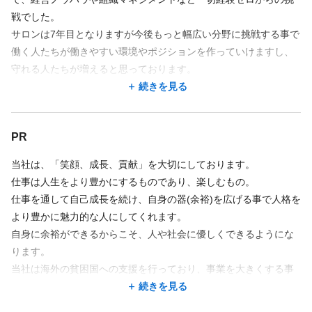
戦でした。
月給 28万円〜60万円
サロンは7年目となりますが今後もっと幅広い分野に挑戦する事で
【内訳】
働く人たちが働きやすい環境やポジションを作っていけますし、
基本給＋各種手当＋インセンティブ
守れる人たちが増えると思っております。
続きを見る
◎基本給28万円〜35万円
そんな事業拡大を一緒に力添えして頂ける方、仕事に対して熱い
続きを見る
気持ちを持っている方、ぜひ協力して頂ければと思います。
【月収例】
まだまだ未熟な私オーナーですが、力を貸してください。
店舗名・勤務地
PR
店長・店長候補52万円
基本給28万円＋役職手当5万円＋集客インセンティブ5万＋成約イ
3
件の店舗
当社は、「笑顔、成長、貢献」を大切にしております。
ンセンティブ8万円＋当別ボーナス6万
仕事や何かの活動で結果を出すまで頑張った経験がある方
仕事は人生をより豊かにするものであり、楽しむもの。
LOVEホワイトニング池袋店
好きなものを人にオススメするのが好きな方
仕事を通して自己成長を続け、自身の器(余裕)を広げる事で人格を
東京都 豊島区 南池袋1-11-13 リフュージュアイサウス302
集客インセンティブについては主に集客からの契約をどれくらい
常に新しい事を学んだり自己成長するのが好きな方
より豊かに魅力的な人にしてくれます。
池袋駅 徒歩 8分
作ったかによります。頑張り次第で上限はいくらでも。
美容、接客が好きな方
自身に余裕ができるからこそ、人や社会に優しくできるようにな
LOVEホワイトニング渋谷店
例。20契約作りました。1件5000円✖️20＝10万円
思いやりがあり明るく素直な対応ができる方
ります。
東京都 渋谷区 東1-26-32 拓新ビル4F
毎月平均40契約のスタッフもおります。
当社は海外の貧困国への支援を行っており、事業を大きくする事
渋谷駅 徒歩 12分
《こんな方歓迎》
でより大きな貢献をできると思い、精進しております。
続きを見る
※歩合給及び業績連動型賞与制度は、状況に応じて制度を見直す
店長を目指すやる気のある方
LOVEホワイトニング銀座店
自身の幸せ、家族の幸せ、仲間の幸せ、その先にある世界の幸せ