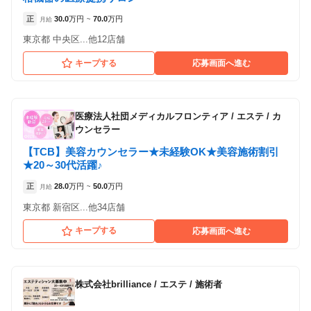
正
30.0
万円
70.0
万円
月給
~
東京都 中央区...他12店舗
キープする
応募画面へ進む
医療法人社団メディカルフロンティア
/
エステ / カ
ウンセラー
【TCB】美容カウンセラー★未経験OK★美容施術割引
★20～30代活躍♪
正
28.0
万円
50.0
万円
月給
~
東京都 新宿区...他34店舗
キープする
応募画面へ進む
株式会社brilliance
/
エステ / 施術者