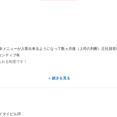
後全メニューが入客出来るようになって数ヵ月後（上司の判断）正社員登
センティブ有
られる制度です！
続きを見る
0円）＋役職手当35,000円（エリアマネージャー）＋店舗達成インセンティブ（3
セイタイビル2F