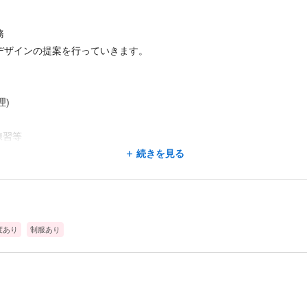
務
デザインの提案を行っていきます。
理)
練習等
続きを見る
明点の共有)
なります!その他、ネイルやまつ毛エクステの新しいメニューややりたい事
度あり
制服あり