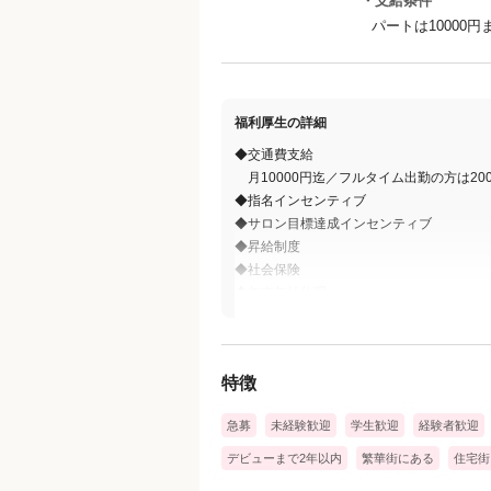
・支給条件
パートは10000円
福利厚生の詳細
◆交通費支給
月10000円迄／フルタイム出勤の方は200
◆指名インセンティブ
◆サロン目標達成インセンティブ
◆昇給制度
◆社会保険
◆年末年始休暇
◆有給休暇
特徴
急募
未経験歓迎
学生歓迎
経験者歓迎
デビューまで2年以内
繁華街にある
住宅街