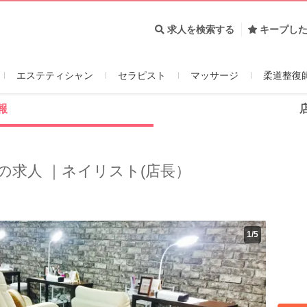
求人を検索する
キープし
エステティシャン
セラピスト
マッサージ
柔道整復
報
の求人 ｜ネイリスト(店長）
1
/
5