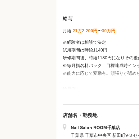
給与
月給
21万2,200円
〜
30万円
※経験者は相談で決定
試用期間は時給1140円
研修期間後、時給1180円になりその
※毎月指名料バック、目標達成時イン
※能力に応じて変動有。頑張りが認め
給与例：
入社7年(未経験スタートのスタッフ)
店舗名・勤務地
218,000円＋指名料50件（20,00
318,000円
Nail Salon ROOM千葉店
千葉県 千葉市中央区 新田町9-3 