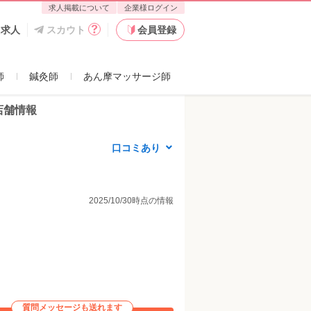
求人掲載について
企業様ログイン
た求人
スカウト
会員登録
師
鍼灸師
あん摩マッサージ師
店舗情報
口コミあり
2025/10/30時点の情報
質問メッセージも送れます