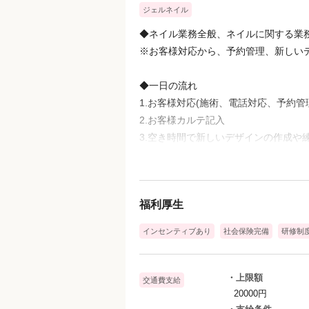
ジェルネイル
◆ネイル業務全般、ネイルに関する業
※お客様対応から、予約管理、新しい
◆一日の流れ
1.お客様対応(施術、電話対応、予約管
2.お客様カルテ記入
3.空き時間で新しいデザインの作成や
4.掃除、翌日の準備
◆月に1回の業務
福利厚生
1.ミーティング(全員で意見交換や、不
2.新しいネイルデザインの作成 等に
インセンティブあり
社会保険完備
研修制
・上限額
交通費支給
20000円