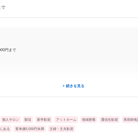
まで
00円まで
続きを見る
個人サロン
駅近
新卒歓迎
アットホーム
地域密着
通信生歓迎
美容師免
にある
客単価5,000円未満
主婦・主夫歓迎