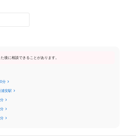
希望休3日まで取得ＯＫ
長期連休も可能！
ィブあり！
す。新人さんでも頑張り次第でお給料に反映されます！
 1,140円以上
した後に相談できることがあります。
10分
/新浦安駅
4分
4分
4分