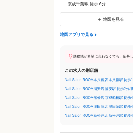
★アルバート・パート・正社員ともに
京成千葉駅 徒歩 6分
★検定や旅行などの場合、事前申請で
★指名料バック＆目標達成インセンテ
地図を見る
※頑張り次第で結果が出る給与体制で
地図アプリで見る
＜試用期間あり＞ 3ヶ月 〜 6ヶ月 / 時給
勤務地が希望に合わなくても、応募
この求人の別店舗
Nail Salon ROOM本八幡店 本八幡駅 徒歩
Nail Salon ROOM浦安店 浦安駅 徒歩2分
Nail Salon ROOM船橋店 京成船橋駅 徒歩
Nail Salon ROOM津田沼店 津田沼駅 徒歩
Nail Salon ROOM新松戸店 新松戸駅 徒歩