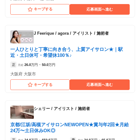
キープする
応募画面へ進む
J Feerique / agora
/
アイリスト / 施術者
一人ひとりと丁寧に向き合う、上質アイサロン★｜駅
近・土日休可・希望休100％♪
正
26.0
万円
50.0
万円
月給
~
大阪府 大阪市
キープする
応募画面へ進む
シェリー
/
アイリスト / 施術者
京都/江坂/高槻アイサロンNEWOPEN★賞与年2回★月給
24万〜土日休みOK◎