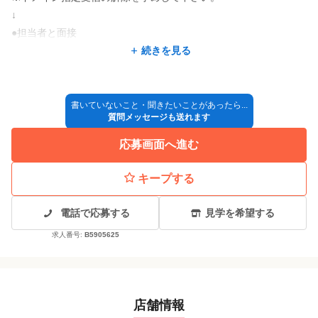
↓
●担当者と面接
↓
続きを見る
●採用決定
↓
◎入社
書いていないこと・聞きたいことがあったら...
質問メッセージも送れます
※採用方法が変更となる場合もございますので、ご了承くださ
応募画面へ進む
い。
キープする
電話で応募する
見学を希望する
求人番号:
B5905625
店舗情報