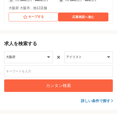
正
24.0
万円
650.0
万円
委
24.0
万円
65.0
万円
月給
~
月給
~
大阪府 大阪市...他12店舗
キープする
応募画面へ進む
求人を検索する
カンタン検索
詳しい条件で探す