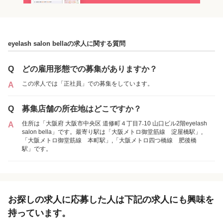
各店舗の特色（詳しい給与、一緒に働くスタッフ、サービスメニュー、客層
など）が見られます
eyelash salon bellaの求人に関する質問
1
件の店舗
Q
どの雇用形態での募集がありますか？
eyelash salon bella
（大阪府大阪市:肥後橋駅 徒歩 6分 / 淀屋橋駅
この求人では「正社員」での募集をしています。
A
徒歩 9分 / 本町駅 徒歩 10分 ）
Q
募集店舗の所在地はどこですか？
住所は「大阪府 大阪市中央区 道修町４丁目7₋10 山口ビル2階eyelash
A
正社員
salon bella」です。最寄り駅は「大阪メトロ御堂筋線 淀屋橋駅」,
「大阪メトロ御堂筋線 本町駅」,「大阪メトロ四つ橋線 肥後橋
駅」です。
お探しの求人に応募した人は下記の求人にも興味を
持っています。