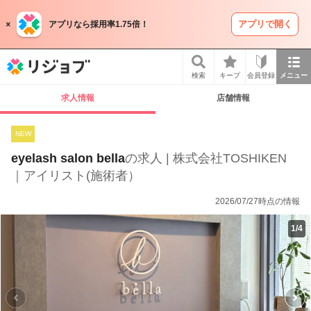
アプリで開く
アプリなら採用率1.75倍！
リジョブ
検索
キープ
会員登録
メニュー
求人情報
店舗情報
NEW
eyelash salon bella
の求人 | 株式会社TOSHIKEN
｜アイリスト(施術者）
2026/07/27時点の情報
1
/
4
P