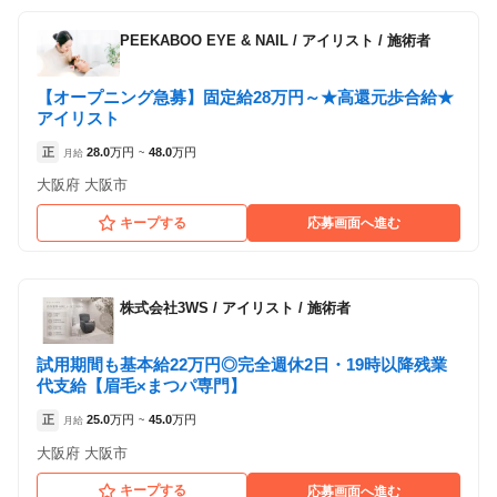
PEEKABOO EYE & NAIL
/
アイリスト / 施術者
【オープニング急募】固定給28万円～★高還元歩合給★
アイリスト
正
28.0
万円
48.0
万円
月給
~
大阪府 大阪市
キープする
応募画面へ進む
株式会社3WS
/
アイリスト / 施術者
試用期間も基本給22万円◎完全週休2日・19時以降残業
代支給【眉毛×まつパ専門】
正
25.0
万円
45.0
万円
月給
~
大阪府 大阪市
キープする
応募画面へ進む