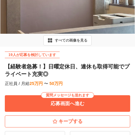
r
e
v
i
すべての画像を見る
o
u
19人が応募を検討しています
s
【経験者急募！】日曜定休日、連休も取得可能でプ
ライベート充実◎
正社員
/
月給
25
万
円
〜
50
万
円
質問メッセージも送れます
応募画面へ進む
キープする