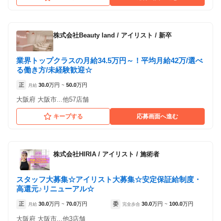
株式会社Beauty land
/
アイリスト / 新卒
業界トップクラスの月給34.5万円～！平均月給42万/選べ
る働き方/未経験歓迎☆
正
30.0
万円
50.0
万円
月給
~
大阪府 大阪市...他57店舗
キープする
応募画面へ進む
株式会社HIRIA
/
アイリスト / 施術者
スタッフ大募集☆アイリスト大募集☆安定保証給制度・
高還元♪リニューアル☆
正
30.0
万円
70.0
万円
委
30.0
万円
100.0
万円
月給
~
完全歩合
~
大阪府 大阪市...他3店舗