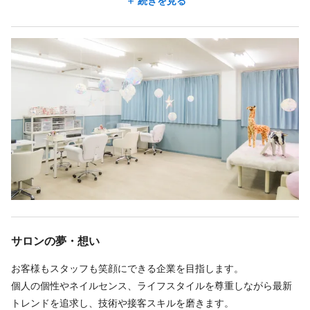
の性格がそうさせていると思っています。
続きを見る
地図アプリで見る
たくさんのお客様に愛されているネイルサロンになり、お客様も
増え、この度新しくアイ部門の立ち上げ、スタッフ募集する事に
なりました。
勤務時間
今後は店舗を増やすことや、トータルでキレイになれるお客様も
働くスタッフも楽しいサロンを目指しています。
週3回
週4回
週5回
週6回
シフト制
時短勤務OK
先輩・後輩関係での厳しさはなく、全員で高い技術を身に着ける
10:00〜22:00／平日
ために、お互いにアドバイスをしたり、練習しています。接客中
11:00〜20:30／土日祝日
に困ったことがあればすぐ相談できる、温かい環境です。空き時
間には、チップの作成をしながら、プライベートな話やお互いに
○基本上記時間内でシフト制 ですが、プライベートの事情など、
ネイル技術のアドバイスをし合っています。
臨機応変に対応していきます。ご応募後、お気軽にご相談下さ
入社後も分からないことがありましたら、オーナー、私、先輩ス
い。
タッフが丁寧にお教えします。不安な事、気になることなどあり
ましたら、何でもご相談ください♪お会いできることを楽しみにし
サロンの夢・想い
ております♪♪
休日
お客様もスタッフも笑顔にできる企業を目指します。
完全週休2日
日曜休み
土日休み
個人の個性やネイルセンス、ライフスタイルを尊重しながら最新
お店は基本的には不定休です。週3からの出勤でも対応していきま
トレンドを追求し、技術や接客スキルを磨きます。