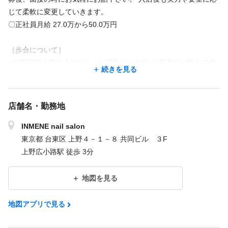
じて柔軟に変更していきます。
〇正社員月給 27.0万から50.0万円
［歩合について］
○40万円個人売り上げがあった場合はその5%を基本給に加えて支
続きを見る
給します。
○50万円個人売り上げがあった場合はその6%を基本給に加えて支
給します。
店舗名・勤務地
○60万円個人売り上げがあった場合はその7%を基本給に加えて支
給します。
INMENE nail salon
○交通費支給（15,000／月※応相談可能）
東京都 台東区 上野４－１－８ 共同ビル ３F
○指名料全額バック（一つの指名で500円）
上野広小路駅 徒歩 3分
○物販販売額一部バック
地図を見る
＜試用期間あり＞ 〜 3ヶ月 / 時給 1,240円 〜 1,500円
地図アプリで見る