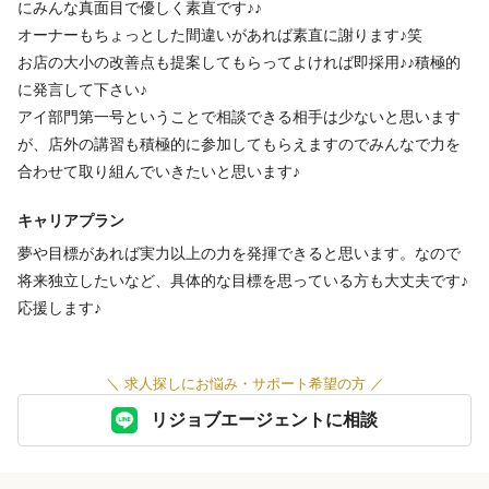
にみんな真面目で優しく素直です♪♪
副業・WワークOK
オーナーもちょっとした間違いがあれば素直に謝ります♪笑
お店の大小の改善点も提案してもらってよければ即採用♪♪積極的
交通費支給
に発言して下さい♪
・上限額
アイ部門第一号ということで相談できる相手は少ないと思います
15000円
が、店外の講習も積極的に参加してもらえますのでみんなで力を
合わせて取り組んでいきたいと思います♪
福利厚生の詳細
キャリアプラン
交通費支給(15000円/月まで)
夢や目標があれば実力以上の力を発揮できると思います。なので
エプロン支給
将来独立したいなど、具体的な目標を思っている方も大丈夫です♪
応援します♪
特徴
＼
求人探しにお悩み・サポート希望の方
／
急募
経験者歓迎
個人サロン
駅近
アットホーム
年齢不問
リジョブエージェントに相談
繁華街にある
客単価5,000円未満
客単価5,000円以上
セット面5席未満
主婦・主夫歓迎