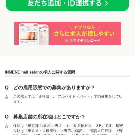
「正社員」を募集していた店舗
各店舗の特色（詳しい給与、一緒に働くスタッフ、サービスメニュー、客層
など）が見られます
INMENE nail salonの求人に関する質問
1
件の店舗
INMENE nail salon
Q
どの雇用形態での募集がありますか？
（東京都台東区:上野広小路駅 徒歩 3分 / 上野駅
この求人では「正社員」,「アルバイト・パート」での募集をしてい
A
徒歩 9分 ）
ます。
アルバイト・
Q
募集店舗の所在地はどこですか？
正社員
「アルバイト・パート」を募集していた店舗
パート
住所は「東京都 台東区 上野４－１－８ 共同ビル ３F」です。最寄
A
り駅は「東京メトロ銀座線 上野広小路駅」,「都営大江戸線 上野