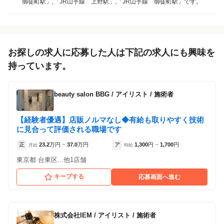
御徒町駅」,「JR山手線 上野駅」,「JR山手線 御徒町駅」です。
各店舗の特色（詳しい給与、一緒に働くスタッフ、サービスメニュー、客層
など）が見られます
1
件の店舗
INMENE nail salon
お探しの求人に応募した人は下記の求人にも興味を
（東京都台東区:上野広小路駅 徒歩 3分 / 上野駅
持っています。
徒歩 9分 ）
beauty salon BBG
/
アイリスト / 施術者
【経験者優遇】店販ノルマなし◆有給も取りやすく技術
に見合って評価される職場です
正
23.2
万円
37.0
万円
ア
1,300
円
1,700
円
月給
~
時給
~
東京都 台東区...他1店舗
キープする
応募画面へ進む
株式会社IEM
/
アイリスト / 施術者