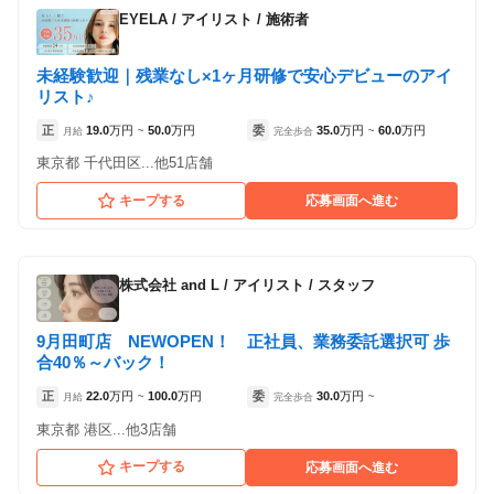
EYELA
/
アイリスト / 施術者
未経験歓迎｜残業なし×1ヶ月研修で安心デビューのアイ
リスト♪
正
19.0
万円
50.0
万円
委
35.0
万円
60.0
万円
月給
~
完全歩合
~
東京都 千代田区...他51店舗
キープする
応募画面へ進む
株式会社 and L
/
アイリスト / スタッフ
9月田町店 NEWOPEN！ 正社員、業務委託選択可 歩
合40％～バック！
正
22.0
万円
100.0
万円
委
30.0
万円
月給
~
完全歩合
~
東京都 港区...他3店舗
キープする
応募画面へ進む