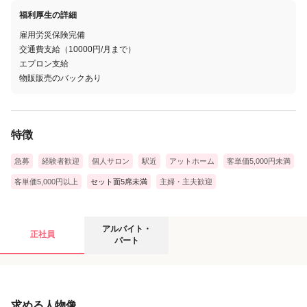
福利厚生の詳細
雇用労災保険完備
交通費支給（10000円/月まで）
エプロン支給
物販販売のバックあり
特徴
急募
経験者歓迎
個人サロン
駅近
アットホーム
客単価5,000円未満
客単価5,000円以上
セット面5席未満
主婦・主夫歓迎
アルバイト・パートの募集要項
アルバイト・
正社員
パート
給与
求める人物像
時給
1,400円
〜
1,800円