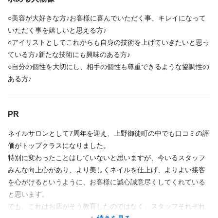
前職の経験やできる事をを元に考慮し、相談していきます。 ご応
○美容が大好きな方♪お客様に喜んでいただく事、キレイになって
募後、面接の時にお気軽にお話下さい。 入店後も実力や要望に応
いただく事を嬉しいと思える方♪
じて柔軟に変更していきます。
○アイリストとしてこれからも自身の技術を上げていきたいと思っ
ている方♪新たな技術にも興味のある方♪
〇パート・アルバイト時給 1,226円からスタート（試用期間３ヶ
○自分の個性を大切にし、相手の個性も尊重できるような協調性の
月内※応相談可）
ある方♪
○インセンティブあり
続きを見る
＜試用期間あり＞ 〜 3ヶ月 / 時給 1,226円以上
PR
店舗名・勤務地
ネイルサロンとして7周年を迎え、上野御徒町の中でも口コミの評
価がトップクラスになりました。
INMENE nail salon
特別に変わったことはしていないと思いますが、今いるスタッフ
東京都 台東区 上野４－１－８ 共同ビル ３F
みんな向上心があり、より美しくネイルを仕上げ、よりよい接客
上野広小路駅 徒歩 3分
を心がけるというように、お客様に誠心誠意尽くしてくれている
と思います。
地図を見る
でも、これはお店がそう教育したのではなく、スタッフそれぞれ