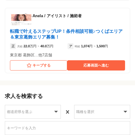
Anela
/
アイリスト / 施術者
転職で叶えるステップUP！条件相談可能♪つくばエリア
＆東京葛飾エリア募集！
正
22.0
万円
40.0
万円
ア
1,074
円
1,500
円
月給
~
時給
~
東京都 葛飾区...他7店舗
キープする
応募画面へ進む
求人を検索する