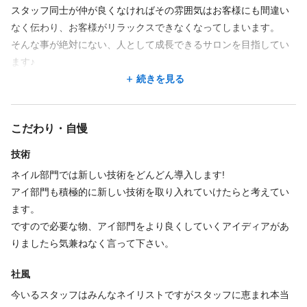
す。プライベートの都合に対応していきます。ご応募後、お気軽
スタッフ同士が仲が良くなければその雰囲気はお客様にも間違い
にご相談下さい。
なく伝わり、お客様がリラックスできなくなってしまいます。
そんな事が絶対にない、人として成長できるサロンを目指してい
ます♪
仕事内容
技術職ですので目標に向かい、ある程度の努力はして頂く事もあ
続きを見る
ると思いますが、みんなで協力し合って一緒にお客様にとって
まつげパーマ
アイラッシュ
まつげエクステ
も、スタッフにとっても大切だと思える素敵なサロンを一緒に作
○施術を中心としたサロン内業務全般
こだわり・自慢
って行きましょう♪♪
○個人のできる事も積極的にやっていきたいと考えています。
技術
ネイル部門では新しい技術をどんどん導入します!
アイ部門も積極的に新しい技術を取り入れていけたらと考えてい
必要資格
ます。
美容師免許
ですので必要な物、アイ部門をより良くしていくアイディアがあ
りましたら気兼ねなく言って下さい。
福利厚生
社風
今いるスタッフはみんなネイリストですがスタッフに恵まれ本当
インセンティブあり
ノルマなし
社会保険完備
社員登用あり