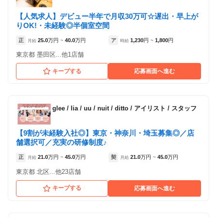
【人気求人】デビュー半年で月収30万可☆遅出・早上が
りOK!・未経験◎半個室空間
正
25.0
万円
40.0
万円
ア
1,230
円
1,800
円
月給
~
時給
~
東京都 墨田区...他1店舗
キープする
応募画面へ進む
glee / lia / uu / nuit / ditto
/
アイリスト / スタッフ
【9割が未経験入社◎】東京・神奈川・埼玉募集◎／店
舗選択可／充実の研修制度♪
正
21.0
万円
45.0
万円
契
21.0
万円
45.0
万円
月給
~
月給
~
東京都 北区...他23店舗
キープする
応募画面へ進む