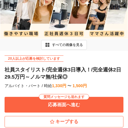
P
r
e
v
i
すべての画像を見る
o
u
20人以上が応募を検討しています
s
社員スタイリスト/完全週休3日導入！/完全週休2日
29.5万円～ノルマ無/社保◎
アルバイト・パート
/
時給
1,330
円
〜
1,500
円
質問メッセージも送れます
応募画面へ進む
キープする