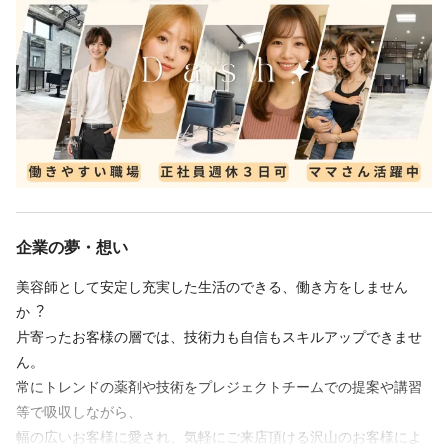
・アルバイト・パート
出勤日数や時間に決まりはありません！
「しっかり働きたい方」も「プライベートを充実させたい方」
も、どちらも満足できる働き方が可能です！
📣Dashスタッフのリアルな声をご紹介🎤✨
「大きな会社だからこそ色々な人と出会える」（アシスタント社
員/女性）
Dashの良いところは、色々なスタイリストの技術を見ることがで
企業の夢・想い
きるところです。
他店舗にヘルプに行く機会もあり、色々なスタイリストと出会う
美容師として安定し充実した⽣活のできる、働き⽅をしません
ことができるのは貴重な経験になると思います。
か︖
練習も週に一回、他のお店のアシスタントと楽しく練習できま
片寄ったお客様の層では、技術力も自信もスキルアップできませ
す。
ん。
集中したい時は、別の日に先輩に練習を見てもらうこともできま
常にトレンドの薬剤や技術をプレジェクトチームでの提案や講習
す。
等で吸収しながら、
早くスタイリストになりたい方にも自分に合った方法で練習でき
幅の広いお客様に愛され、気軽にご来店頂ける沢山のお客様によ