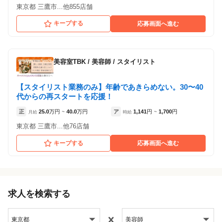
東京都 三鷹市...他855店舗
キープする
応募画面へ進む
美容室TBK
/
美容師 / スタイリスト
【スタイリスト業務のみ】年齢であきらめない。30〜40
代からの再スタートを応援！
正
25.0
万円
40.0
万円
ア
1,141
円
1,700
円
月給
~
時給
~
東京都 三鷹市...他76店舗
キープする
応募画面へ進む
求人を検索する