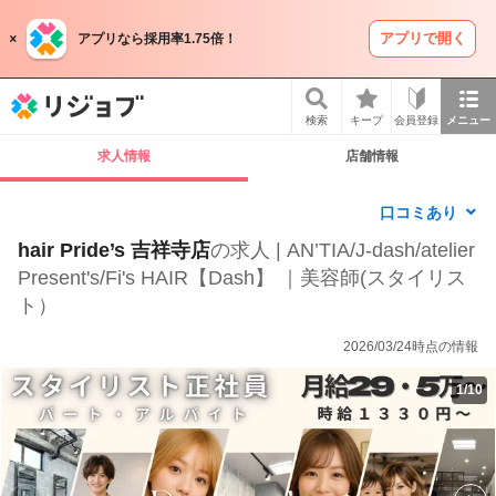
アプリで開く
アプリなら採用率1.75倍！
リジョブ
検索
キープ
会員登録
メニュー
求人情報
店舗情報
口コミあり
hair Pride’s 吉祥寺店
の求人 | AN’TIA/J-dash/atelier
Present's/Fi's HAIR【Dash】 ｜美容師(スタイリス
ト）
2026/03/24時点の情報
1
/
10