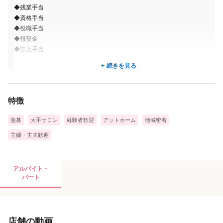
◆残業手当
◆資格手当
◆役職手当
◆報奨金
◆売上手当
◆海外研修
続きを見る
◆練習会
◆基本給+「歩合」
特徴
急募
大手サロン
経験者歓迎
アットホーム
地域密着
主婦・主夫歓迎
アルバイト・
パート
店舗の動画