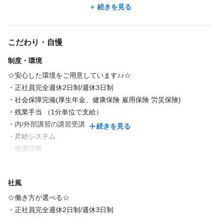
るのがDashの特長です。
り、
続きを見る
どんなお客様にも対応可能なスキルが身につきます。
「パートで入社して12年。働き続けることができました」（ママ
正社員の完全週休3日制を導入し、ライフスタイルに合わせての選
さん美容師）
こだわり・自慢
択肢が可能です！
当時子供が小さくて、美容師の仕事は諦めていましたが、できる
働き易さで幅広い年齢の⼈が永く働ける、これはDashの魅⼒で
制度・環境
範囲でOKと働く環境を与えてくれました。
す。
子供が熱を出して休む、土日休み、他のスタッフより早く帰
☆安心した環境をご用意しています♪♪☆
⾝近なサロンを⽬指しているため、集客⼒も◎︕
宅…。
・正社員完全週休2日制/週休3日制
お客様に喜んでもらいたい︕この気持ちがあれば、何歳になって
好きな美容師を続けられたのは、周りの温かいサポートがあった
・社会保障完備(厚生年金、健康保険 雇用保険 労災保険)
も活躍できます！
からです。理解をしてくれる環境だからこそパート勤務のスタッ
・残業手当 （1分単位で支給）
フも多いです💗
・内/外部講習の講習受講
続きを見る
・昇給システム
「いらない」と言われるまで働きたい（マネージャー/男性）
・健康診断
アシスタント→スタイリスト→店長を経て、エリアマネージャー
・出産、育児、介護休暇制度
をやらせてもらっています。スタッフが働きやすい環境を常に考
・インセンティブ有り
社風
えサポートしたいと思っています。上の立場になったことで自分
・キャリアプラン
自身成長させてもらっています！
・フランチャイズ制度（独立支援）
☆働き方が選べる☆
性格も積極的になり、いい方向でチェンジしていると思います！
・教育制度（カリキュラムの充実）
・正社員完全週休2日制/週休3日制