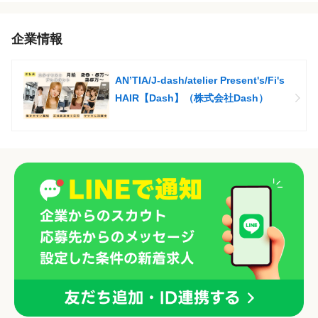
企業情報
AN’TIA/J-dash/atelier Present's/Fi's
HAIR【Dash】（株式会社Dash）