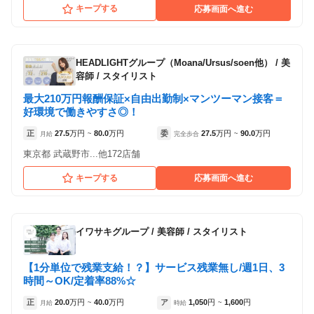
キープする
応募画面へ進む
HEADLIGHTグループ（Moana/Ursus/soen他）
/
美
容師 / スタイリスト
最大210万円報酬保証×自由出勤制×マンツーマン接客＝
好環境で働きやすさ◎！
正
27.5
万円
80.0
万円
委
27.5
万円
90.0
万円
月給
~
完全歩合
~
東京都 武蔵野市...他172店舗
キープする
応募画面へ進む
イワサキグループ
/
美容師 / スタイリスト
【1分単位で残業支給！？】サービス残業無し/週1日、3
時間～OK/定着率88%☆
正
20.0
万円
40.0
万円
ア
1,050
円
1,600
円
月給
~
時給
~