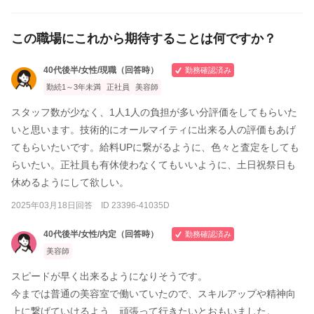
この職場にこれから期待することは何ですか？
40代後半/女性/現職（回答時）
勤務確認済み
勤続1～3年未満
正社員
美容師
スタッフ数が少なく、1人1人の負担が多い分評価をしてもらいた
いと思います。技術的にオールマイティに出来る人の評価もあげ
てもらいたいです。給料UPに繋がるように、色々と査定をしても
らいたい。正社員も有休使わなくてもいいように、土日祝祭日も
休めるようにして欲しい。
2025年03月18日回答 ID 23396-41035D
40代後半/女性/内定（回答時）
勤務確認済み
美容師
スピードが早く出来るようになりそうです。
今までは普通の美容室で働いていたので、スキルアップや精神向
上に繋げていけるよう、頑張って行きたいとおもいました。