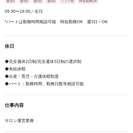
週3回
週4回
週5回
週6回
シフト制
時短勤務OK
★ポイント➂：キャリアアップ・独立サポートの充実★
09:30〜19:00／全日
プロジェクトチームによるトレンドなスタイルの紹介や、
*パートは勤務時間相談可能 時短勤務OK 週3日～OK
会社負担で内外部の講習や動画教育サポートも充実！
独立支援制度もご用意しており、
今までに40店舗以上のFCオーナーの輩出の実績があります！
休日
ご興味を持っていただいた方はぜひ、お気軽にご応募後ください♪
◆完全週休2日制/完全週休3日制の選択制
◆有給休暇
◆出産・育児・介護休暇制度
◆パート：勤務時間、勤務日数等相談可能
仕事内容
サロン運営業務