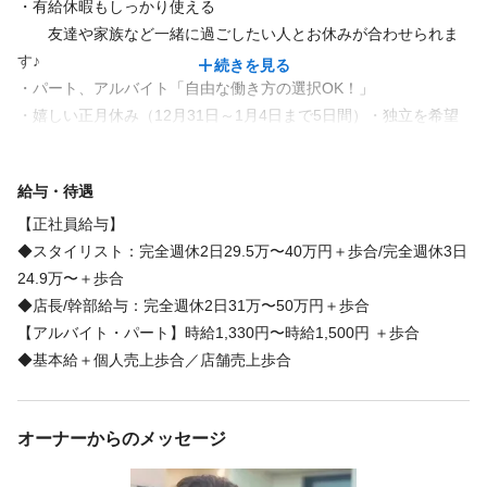
お客様との思い出もたくさんできました✨
・再雇用制度
・有給休暇もしっかり使える
大事なイベントに密に関われることは、Dashで美容師をやってい
友達や家族など一緒に過ごしたい人とお休みが合わせられま
て本当に良かったなと思う瞬間です。
す♪
続きを見る
・パート、アルバイト「自由な働き方の選択OK！」
・嬉しい正月休み（12月31日～1月4日まで5日間）・独立を希望
される方も支援させて頂きます
フランチャイズ実績は40店舗以上（夢の実現者多数！）
給与・待遇
【正社員給与】
◆スタイリスト：完全週休2日29.5万〜40万円＋歩合/完全週休3日
24.9万〜＋歩合
◆店長/幹部給与：完全週休2日31万〜50万円＋歩合
【アルバイト・パート】時給1,330円〜時給1,500円 ＋歩合
◆基本給＋個人売上歩合／店舗売上歩合
オーナーからのメッセージ