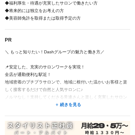
◆福利厚生・待遇が充実したサロンで働きたい方
◆将来的には独立をお考えの方
◆美容師免許を取得または取得予定の方
PR
＼ もっと知りたい！Dashグループの魅力と働き方／
📌安定した、充実のサロンワークを実現！
全店が通勤便利な駅近！
地域密着のプチプラサロンで、地域に根付いた温かいお客様と楽
しく接客するだけで自然と人気サロンに♪
ノルマなし！支持してくださる常連さんと楽しく充実したサロン
ワークが叶えられます♪
続きを見る
📌自由な働き方もOK！ライフスタイルを重視！⏰
・正社員スタイリスト/アシスタント
社員は完全週休2日制／週休3日制