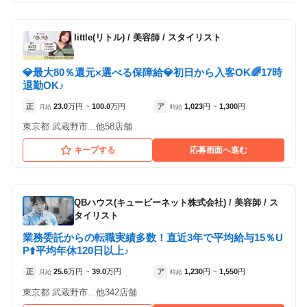
little(リトル)
/
美容師 / スタイリスト
💎最大80％還元×選べる保障給💎初日から入客OK🌈17時
退勤OK♪
正
23.0
万円
100.0
万円
ア
1,023
円
1,300
円
月給
~
時給
~
東京都 武蔵野市...他58店舗
キープする
応募画面へ進む
QBハウス(キュービーネット株式会社)
/
美容師 / ス
タイリスト
業務委託からの転職実績多数！直近3年で平均給与15％U
P⬆️平均年休120日以上♪
正
25.6
万円
39.0
万円
ア
1,230
円
1,550
円
月給
~
時給
~
東京都 武蔵野市...他342店舗