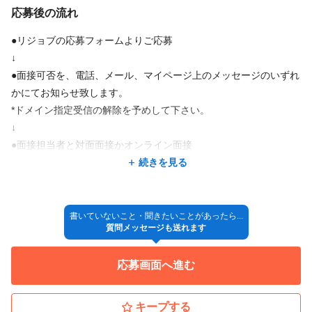
応募後の流れ
と見劣りしない条件に変化しています。
今の時代には何がベストなのかを固定概念を壊し、チャレンジし
●リジョブの応募フォームよりご応募
て、選択し続け変わっていける企業が
↓
スタッフにもお客様にも支持される企業だと考えています。
●面接可否を、電話、メール、マイページ上のメッセージのいずれ
かにてお知らせ致します。
『スタッフ満足度🟰顧客満足度』
*ドメイン指定受信の解除を予めして下さい。
↓
私はこの言葉が今の時代にマッチしていると思います。
●面接担当者と対面面接かオンライン面接
スタッフにもお客様にも支持され続ける企業として、株式会社Da
↓
続きを見る
shはこれまでもこれからもチャレンジし続けていきます。
●採用決定
↓
その先に必ずスタッフにとって楽しい職場、豊かな生活が有ると
◎入社
書いていないこと・聞きたいことがあったら...
信じています。
質問メッセージも送れます
*採用方法が変更となる場合もございますので、ご了承ください。
応募画面へ進む
キープする