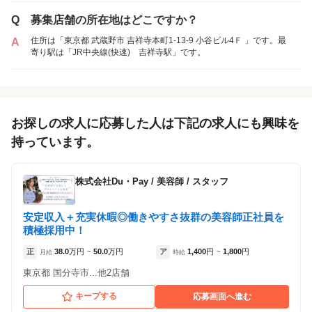
など）が見られます
Q
募集店舗の所在地はどこですか？
1
件の店舗
住所は「東京都 武蔵野市 吉祥寺本町1-13-9 小谷ビル4Ｆ 」です。最
A
hair Pride’s 吉祥寺店
寄り駅は「JR中央線(快速) 吉祥寺駅」です。
（東京都武蔵野市:吉祥寺駅 徒歩 3分 ）
アルバイト・
パート
お探しの求人に応募した人は下記の求人にも興味を
持っています。
株式会社Du・Pay
/
美容師 / スタッフ
安定収入＋充実休暇◎働きやすさ抜群の美容師正社員を
積極採用中！
正
38.0
万円
50.0
万円
ア
1,400
円
1,800
円
月給
~
時給
~
東京都 国分寺市...他2店舗
キープする
応募画面へ進む