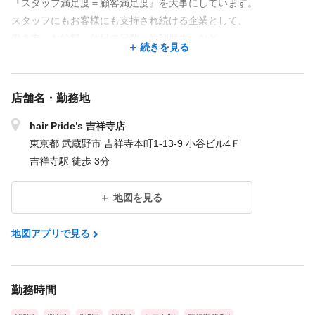
『スタッフ満足度＝顧客満足度』を大事にしています。
スタッフにもお客様にも支持され続ける企業として、
働き方、お給料、休日の日数、福利厚生、など
続きを見る
何がベストなのかをチャレンジし続けています！
★ポイント①： 働き方の充実！ライフスタイルに合わせた選択が
店舗名・勤務地
可能です★
正社員の完全週休3日制を導入し、ライフスタイルに合わせた選択
hair Pride’s 吉祥寺店
ができます。
東京都 武蔵野市 吉祥寺本町1-13-9 小谷ビル4Ｆ
家庭重視、子育てをしながら、ダブルワークをしたい方。
吉祥寺駅 徒歩 3分
幅広い年齢の⼈が「安心安定」して⻑く働くことができます！
地図を見る
★ポイント➁：⾝近なサロンを⽬指しているため、集客⼒も◎ ★
全店舗が通勤便利な駅近サロンです！
地図アプリで見る
地域密着のプチプラサロンなので、お客様は男女を問わず、年齢
層も広いので、
スタイル作りやお客様との会話も常に飽きることなく吸収できる
勤務時間
場面が沢山あります。