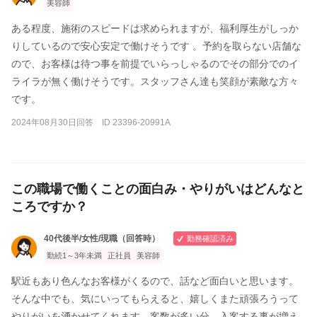
美容師
ある程度、施術のスピードは求められますが、福利厚生がしっか
りしているので安心安定で働けそうです 。予約を取らない店舗な
ので、お客様は待つ事を前提でいらっしゃるのでその部分でのイ
ライラが無く働けそうです。スタッフさん達も笑顔が素敵な方々
です。
2024年08月30日回答 ID 23396-20991A
この職場で働くことの面白み・やりがいはどんなと
ころですか？
40代後半/女性/現職（回答時）
勤務確認済み
勤続1～3年未満
正社員
美容師
駅近もあり色んなお客様がくるので、話など面白いと思います。
そんな中でも、気にいってもらえると、嬉しくまた頑張ろうって
やりがいを湧かせてくれます。客数が多い分、入客する事が増え