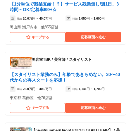
【1分単位で残業支給！？】サービス残業無し/週1日、3
時間～OK/定着率88%☆
店舗数が多い場合は、絞り込みできます。
店舗数が多い場合は、絞り込みできます。
正
20.0
万円
40.0
万円
ア
1,050
円
1,600
円
月給
~
時給
~
岡山県 瀬戸内市...他855店舗
キープする
応募画面へ進む
各店舗の特色（詳しい給与、一緒に働くスタッフ、サービスメニュー、客層
各店舗の特色（詳しい給与、一緒に働くスタッフ、サービスメニュー、客層
など）が見られます
など）が見られます
93
93
件の店舗
件の店舗
美容室TBK
/
美容師 / スタイリスト
hair Pride’s 吉祥寺店
hair Pride’s 吉祥寺店
（東京都武蔵野市:吉祥寺駅 徒歩 3分 ）
（東京都武蔵野市:吉祥寺駅 徒歩 3分 ）
【スタイリスト業務のみ】年齢であきらめない。30〜40
代からの再スタートを応援！
Hair-Present's 立川Ⅲ店
Hair-Present's 立川Ⅲ店
正
25.0
万円
40.0
万円
ア
1,141
円
1,700
円
月給
~
時給
~
（東京都立川市:立川駅 徒歩 7分 ）
（東京都立川市:立川駅 徒歩 7分 ）
東京都 葛飾区...他76店舗
AN'TIA 多摩センター店
AN'TIA 多摩センター店
キープする
応募画面へ進む
（東京都多摩市:小田急多摩センター駅 徒歩 4分
（東京都多摩市:小田急多摩センター駅 徒歩 4分
）
）
【newi/number/Dijon/TOKYO OTAKU HAIR】
/
美