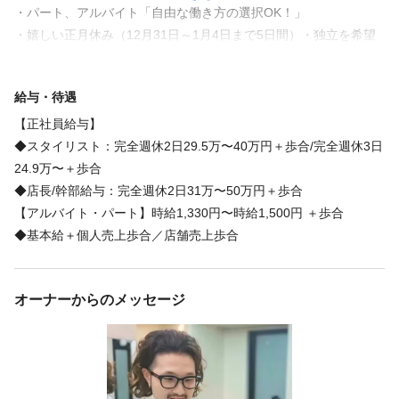
・パート、アルバイト「自由な働き方の選択OK！」
・嬉しい正月休み（12月31日～1月4日まで5日間）・独立を希望
ボーナス・賞与あり
インセンティブあり
ノルマなし
社会保険完備
福利厚生
される方も支援させて頂きます
交通費支給
独立・開業支援
副業・WワークOK
育児休暇あり
フランチャイズ実績は40店舗以上（夢の実現者多数！）
海外研修あり
インセンティブあり
社会保険完備
独立・開業支援
育児休暇あり
給与・待遇
海外研修あり
【正社員給与】
福利厚生の詳細
◆スタイリスト：完全週休2日29.5万〜40万円＋歩合/完全週休3日
24.9万〜＋歩合
◆基本給+「歩合給」
福利厚生の詳細
◆社会保険完備
◆店長/幹部給与：完全週休2日31万〜50万円＋歩合
◆社会保険完備
◆残業手当
【アルバイト・パート】時給1,330円〜時給1,500円 ＋歩合
◆残業手当
◆資格手当
◆基本給＋個人売上歩合／店舗売上歩合
◆資格手当
◆役職手当
◆役職手当
◆報奨金
◆報奨金
◆売上手当
◆売上手当
続きを見る
オーナーからのメッセージ
◆海外研修
◆海外研修
◆内外講習会、練習会
続きを見る
◆練習会
◆再雇用制度
◆基本給+「歩合」
特徴
特徴
急募
大手サロン
経験者歓迎
アットホーム
地域密着