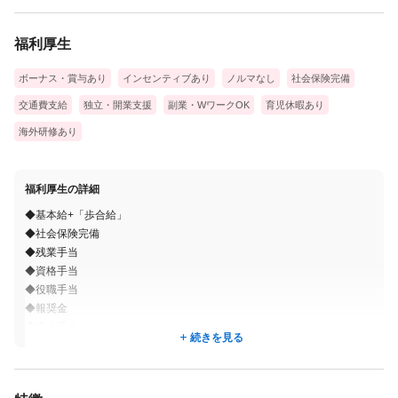
福利厚生
ボーナス・賞与あり
インセンティブあり
ノルマなし
社会保険完備
交通費支給
独立・開業支援
副業・WワークOK
育児休暇あり
海外研修あり
福利厚生の詳細
◆基本給+「歩合給」
◆社会保険完備
◆残業手当
◆資格手当
◆役職手当
◆報奨金
◆売上手当
続きを見る
◆海外研修
◆内外講習会、練習会
◆再雇用制度