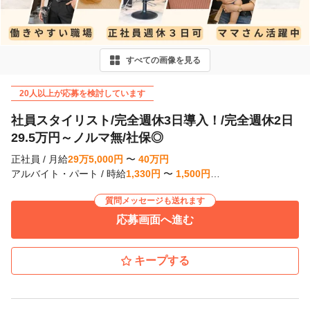
v
i
すべての画像を見る
o
u
20人以上が応募を検討しています
s
社員スタイリスト/完全週休3日導入！/完全週休2日
29.5万円～ノルマ無/社保◎
正社員
/
月給
29
万
5,000
円
〜
40
万
円
アルバイト・パート
/
時給
1,330
円
〜
1,500
円
…
質問メッセージも送れます
応募画面へ進む
キープする