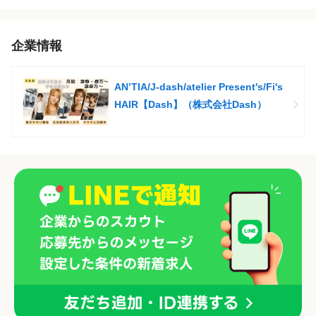
企業情報
AN’TIA/J-dash/atelier Present's/Fi's
HAIR【Dash】（株式会社Dash）