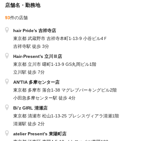
店舗名・勤務地
★ポイント①： 働き方の充実！ライフスタイルに合わせた選択が
可能です★
93
件の店舗
正社員の完全週休3日制を導入し、ライフスタイルに合わせた選択
hair Pride’s 吉祥寺店
ができます。
東京都 武蔵野市 吉祥寺本町1-13-9 小谷ビル4Ｆ
家庭重視、子育てをしながら、ダブルワークをしたい方。
吉祥寺駅 徒歩 3分
幅広い年齢の⼈が「安心安定」して⻑く働くことができます！
Hair-Present's 立川Ⅲ店
東京都 立川市 曙町1-13-9 GS丸岡ビル1階
★ポイント➁：⾝近なサロンを⽬指しているため、集客⼒も◎ ★
立川駅 徒歩 7分
全店舗が通勤便利な駅近サロンです！
地域密着のプチプラサロンなので、お客様は男女を問わず、年齢
AN'TIA 多摩センター店
層も広いので、
東京都 多摩市 落合1-38 マグレブパーキングビル2階
スタイル作りやお客様との会話も常に飽きることなく吸収できる
小田急多摩センター駅 徒歩 4分
場面が沢山あります。
Bi’z GIRL 清瀬店
東京都 清瀬市 松山1-13-25 プレシスヴィアラ清瀬1階
★ポイント➂：キャリアアップ・独立サポートの充実★
清瀬駅 徒歩 2分
プロジェクトチームによるトレンドなスタイルの紹介や、
atelier Present's 東陽町店
会社負担で内外部の講習や動画教育サポートも充実！