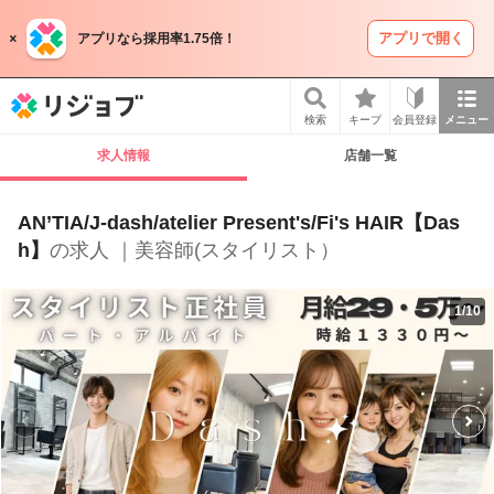
アプリで開く
アプリなら採用率1.75倍！
リジョブ
検索
キープ
会員登録
メニュー
求人情報
店舗一覧
AN’TIA/J-dash/atelier Present's/Fi's HAIR【Das
h】
の求人 ｜美容師(スタイリスト）
1
/
10
P
r
e