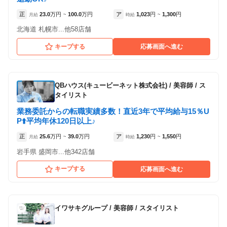
atelier Present's 東陽町店
正
23.0
万円
100.0
万円
ア
1,023
円
1,300
円
月給
~
時給
~
（東京都江東区:東陽町駅 徒歩 3分 ）
北海道 札幌市...他58店舗
キープする
応募画面へ進む
アルバイト・
正社員
その他
「アルバイト・パート」を募集している店舗
「その他」を募集している店舗
パート
QBハウス(キュービーネット株式会社)
/
美容師 / ス
タイリスト
業務委託からの転職実績多数！直近3年で平均給与15％U
P⬆️平均年休120日以上♪
正
25.6
万円
39.0
万円
ア
1,230
円
1,550
円
月給
~
時給
~
岩手県 盛岡市...他342店舗
キープする
応募画面へ進む
イワサキグループ
/
美容師 / スタイリスト
Bi’z GIRL 清瀬店
Bi’z GIRL 清瀬店