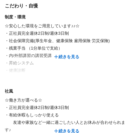
さん美容師）
休日
◆有給休暇
こだわり・自慢
択肢が可能です！
当時子供が小さくて、美容師の仕事は諦めていましたが、できる
◆出産・育児・介護休暇制度
働き易さで幅広い年齢の⼈が永く働ける、これはDashの魅⼒で
制度・環境
範囲でOKと働く環境を与えてくれました。
◆パート：勤務時間、勤務日数等相談可能
◆完全週休3日制選択制
す。
子供が熱を出して休む、土日休み、他のスタッフより早く帰
☆安心した環境をご用意しています♪♪☆
◆有給休暇
⾝近なサロンを⽬指しているため、集客⼒も◎︕
宅…。
・正社員完全週休2日制/週休3日制
◆出産・育児・介護休暇制度
お客様に喜んでもらいたい︕この気持ちがあれば、何歳になって
好きな美容師を続けられたのは、周りの温かいサポートがあった
仕事内容
・社会保障完備(厚生年金、健康保険 雇用保険 労災保険)
◆パート：勤務時間、勤務日数等相談可能
も活躍できます！
からです。理解をしてくれる環境だからこそパート勤務のスタッ
・残業手当 （1分単位で支給）
フも多いです💗
・内/外部講習の講習受講
サロン運営業務
続きを見る
仕事内容
・昇給システム
「いらない」と言われるまで働きたい（マネージャー/男性）
・健康診断
必要経験
アシスタント→スタイリスト→店長を経て、エリアマネージャー
・出産、育児、介護休暇制度
美容室のサロン運営業務
をやらせてもらっています。スタッフが働きやすい環境を常に考
・インセンティブ有り
店長経験あり / スタイリスト / アシスタント / ジュニアスタイリス
社風
えサポートしたいと思っています。上の立場になったことで自分
・キャリアプラン
ト
必要経験
自身成長させてもらっています！
・フランチャイズ制度（独立支援）
☆働き方が選べる☆
性格も積極的になり、いい方向でチェンジしていると思います！
・教育制度（カリキュラムの充実）
・正社員完全週休2日制/週休3日制
スタイリスト / アシスタント / ジュニアスタイリスト
お客様との思い出もたくさんできました✨
・再雇用制度
・有給休暇もしっかり使える
必要資格
大事なイベントに密に関われることは、Dashで美容師をやってい
友達や家族など一緒に過ごしたい人とお休みが合わせられま
て本当に良かったなと思う瞬間です。
美容師免許
す♪
続きを見る
福利厚生