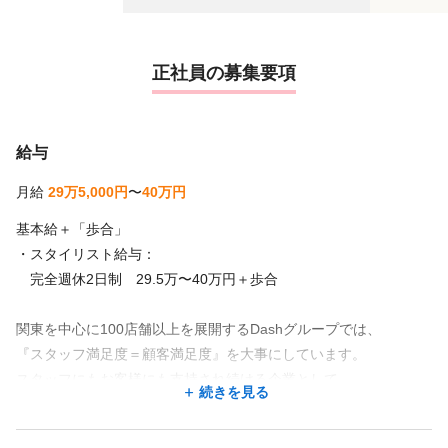
正社員の募集要項
給与
月給
29万5,000円
〜
40万円
基本給＋「歩合」
・スタイリスト給与：
完全週休2日制 29.5万〜40万円＋歩合
関東を中心に100店舗以上を展開するDashグループでは、
『スタッフ満足度＝顧客満足度』を大事にしています。
スタッフにもお客様にも支持され続ける企業として、
続きを見る
働き方、お給料、休日の日数、福利厚生、など
何がベストなのかをチャレンジし続けています！