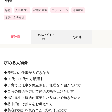
特徴
急募
大手サロン
経験者歓迎
アットホーム
地域密着
主婦・主夫歓迎
アルバイト・パートの募集要項
その他の募集要項
アルバイト・
正社員
その他
パート
給与
給与
求める人物像
時給
月給
1,330円
24万9,000円
〜
1,500円
〜
40万円
勤務時間相談可能。
基本給＋「歩合」
◆美容のお仕事が大好きな方
・スタイリスト：時給1,330円〜1,500円＋歩合
・スタイリスト給与：
◆20代～50代の方活躍中
完全週休3日制 24.9万〜 ＋歩合 選択可
◆子育てと仕事を両立させ、無理なく働きたい方
関東を中心に100店舗以上を展開するDashグループでは、
◆自分の技術を磨いて施術の幅を広げたい方
『スタッフ満足度＝顧客満足度』を大事にしています。
関東を中心に100店舗以上を展開するDashグループでは、
◆福利厚生・待遇が充実したサロンで働きたい方
スタッフにもお客様にも支持され続ける企業として、
『スタッフ満足度＝顧客満足度』を大事にしています。
◆将来的には独立をお考えの方
働き方、お給料、休日の日数、福利厚生、など
スタッフにもお客様にも支持され続ける企業として、
◆美容師免許を取得または取得予定の方