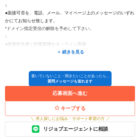
て、選択し続け変わっていける企業が
↓
スタッフにもお客様にも支持される企業だと考えています。
●面接可否を、電話、メール、マイページ上のメッセージのいずれ
かにてお知らせ致します。
『スタッフ満足度🟰顧客満足度』
*ドメイン指定受信の解除を予めして下さい。
↓
私はこの言葉が今の時代にマッチしていると思います。
●面接担当者と対面面接かオンライン面接
スタッフにもお客様にも支持され続ける企業として、株式会社Da
↓
続きを見る
shはこれまでもこれからもチャレンジし続けていきます。
●採用決定
↓
その先に必ずスタッフにとって楽しい職場、豊かな生活が有ると
◎入社
書いていないこと・聞きたいことがあったら...
信じています。
質問メッセージも送れます
*採用方法が変更となる場合もございますので、ご了承ください。
応募画面へ進む
キープする
＼
求人探しにお悩み・サポート希望の方
／
リジョブエージェントに相談