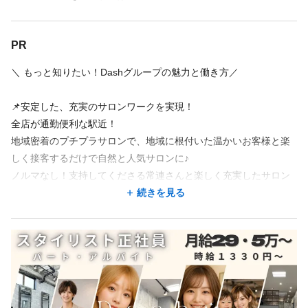
続きを見る
続きを見る
何がベストなのかをチャレンジし続けています！
働き方、お給料、休日の日数、福利厚生、など
何がベストなのかをチャレンジし続けています！
PR
★ポイント①： 働き方の充実！ライフスタイルに合わせた選択が
店舗名・勤務地
店舗名・勤務地
可能です★
★ポイント①： 働き方の充実！ライフスタイルに合わせた選択が
＼ もっと知りたい！Dashグループの魅力と働き方／
正社員の完全週休3日制を導入し、ライフスタイルに合わせた選択
93
可能です★
93
件の店舗
件の店舗
ができます。
正社員の完全週休3日制を導入し、ライフスタイルに合わせた選択
📌安定した、充実のサロンワークを実現！
hair Pride’s 吉祥寺店
hair Pride’s 吉祥寺店
家庭重視、子育てをしながら、ダブルワークをしたい方。
ができます。
全店が通勤便利な駅近！
東京都 武蔵野市 吉祥寺本町1-13-9 小谷ビル4Ｆ
東京都 武蔵野市 吉祥寺本町1-13-9 小谷ビル4Ｆ
幅広い年齢の⼈が「安心安定」して⻑く働くことができます！
家庭重視、子育てをしながら、ダブルワークをしたい方。
地域密着のプチプラサロンで、地域に根付いた温かいお客様と楽
吉祥寺駅 徒歩 3分
吉祥寺駅 徒歩 3分
幅広い年齢の⼈が「安心安定」して⻑く働くことができます！
しく接客するだけで自然と人気サロンに♪
Hair-Present's 立川Ⅲ店
Hair-Present's 立川Ⅲ店
★ポイント➁：⾝近なサロンを⽬指しているため、集客⼒も◎ ★
ノルマなし！支持してくださる常連さんと楽しく充実したサロン
東京都 立川市 曙町1-13-9 GS丸岡ビル1階
東京都 立川市 曙町1-13-9 GS丸岡ビル1階
全店舗が通勤便利な駅近サロンです！
★ポイント➁：⾝近なサロンを⽬指しているため、集客⼒も◎ ★
ワークが叶えられます♪
続きを見る
立川駅 徒歩 7分
立川駅 徒歩 7分
地域密着のプチプラサロンなので、お客様は男女を問わず、年齢
全店舗が通勤便利な駅近サロンです！
層も広いので、
地域密着のプチプラサロンなので、お客様は男女を問わず、年齢
AN'TIA 多摩センター店
AN'TIA 多摩センター店
📌自由な働き方もOK！ライフスタイルを重視！⏰
スタイル作りやお客様との会話も常に飽きることなく吸収できる
層も広いので、
東京都 多摩市 落合1-38 マグレブパーキングビル2階
東京都 多摩市 落合1-38 マグレブパーキングビル2階
・正社員スタイリスト/アシスタント
場面が沢山あります。
スタイル作りやお客様との会話も常に飽きることなく吸収できる
小田急多摩センター駅 徒歩 4分
小田急多摩センター駅 徒歩 4分
社員は完全週休2日制／週休3日制
場面が沢山あります。
Bi’z GIRL 清瀬店
Bi’z GIRL 清瀬店
・アルバイト・パート
★ポイント➂：キャリアアップ・独立サポートの充実★
東京都 清瀬市 松山1-13-25 プレシスヴィアラ清瀬1階
東京都 清瀬市 松山1-13-25 プレシスヴィアラ清瀬1階
出勤日数や時間に決まりはありません！
プロジェクトチームによるトレンドなスタイルの紹介や、
★ポイント➂：キャリアアップ・独立サポートの充実★