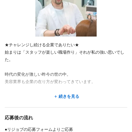
主婦・主夫歓迎
急募
大手サロン
経験者歓迎
アットホーム
地域密着
主婦・主夫歓迎
★チャレンジし続ける企業でありたい★
始まりは「スタッフが楽しい職場作り」それが私の強い思いでし
た。
時代の変化が激しい昨今の世の中。
美容業界も企業の在り方が変わってきています。
会社とスタッフ、スタッフとお客様の関係性も10年前とは大きく
続きを見る
変わってきています。
美容師も働き方、お給料、休日の日数、福利厚生、など他の職種
応募後の流れ
と見劣りしない条件に変化しています。
今の時代には何がベストなのかを固定概念を壊し、チャレンジし
●リジョブの応募フォームよりご応募