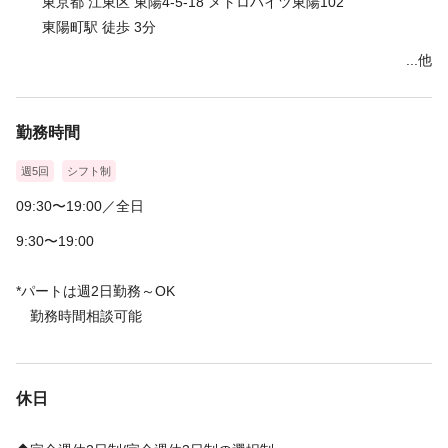
東京都 江東区 東陽4-5-18 メトロハイツ東陽102
独立支援制度もご用意しており、
東陽町駅 徒歩 3分
今までに40店舗以上のFCオーナーの輩出の実績があります！
...他
ご興味を持っていただいた方はぜひ、お気軽にご応募後ください♪
勤務時間
週5回
シフト制
09:30〜19:00／全日
9:30〜19:00
*パートは週2日勤務～OK
勤務時間相談可能
休日