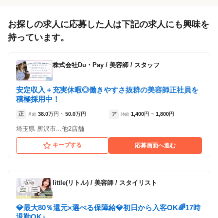
店舗数が多い場合は、絞り込みできます。
お探しの求人に応募した人は下記の求人にも興味を
持っています。
各店舗の特色（詳しい給与、一緒に働くスタッフ、サービスメニュー、客層
など）が見られます
93
件の店舗
株式会社Du・Pay
/
美容師 / スタッフ
hair Pride’s 吉祥寺店
安定収入＋充実休暇◎働きやすさ抜群の美容師正社員を
（東京都武蔵野市:吉祥寺駅 徒歩 3分 ）
積極採用中！
正
38.0
万円
50.0
万円
ア
1,400
円
1,800
円
月給
~
時給
~
Hair-Present's 立川Ⅲ店
（東京都立川市:立川駅 徒歩 7分 ）
埼玉県 所沢市...他2店舗
キープする
応募画面へ進む
AN'TIA 多摩センター店
（東京都多摩市:小田急多摩センター駅 徒歩 4分
）
little(リトル)
/
美容師 / スタイリスト
Bi’z GIRL 清瀬店
（東京都清瀬市:清瀬駅 徒歩 2分 ）
💎最大80％還元×選べる保障給💎初日から入客OK🌈17時
退勤OK♪