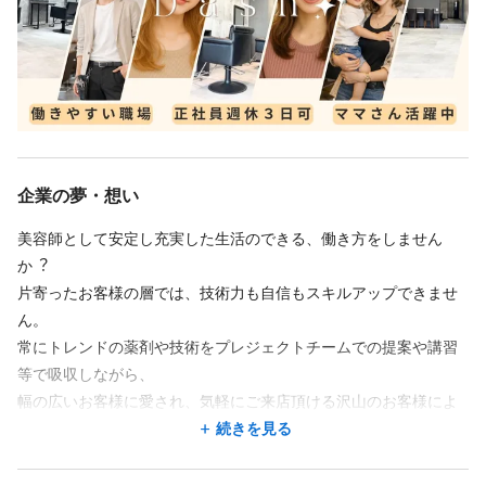
清瀬駅 徒歩 2分
清瀬駅 徒歩 2分
「しっかり働きたい方」も「プライベートを充実させたい方」
会社負担で内外部の講習や動画教育サポートも充実！
プロジェクトチームによるトレンドなスタイルの紹介や、
も、どちらも満足できる働き方が可能です！
atelier Present's 東陽町店
atelier Present's 東陽町店
独立支援制度もご用意しており、
会社負担で内外部の講習や動画教育サポートも充実！
東京都 江東区 東陽4-5-18 メトロハイツ東陽102
東京都 江東区 東陽4-5-18 メトロハイツ東陽102
今までに40店舗以上のFCオーナーの輩出の実績があります！
独立支援制度もご用意しており、
📣Dashスタッフのリアルな声をご紹介🎤✨
東陽町駅 徒歩 3分
東陽町駅 徒歩 3分
今までに40店舗以上のFCオーナーの輩出の実績があります！
「大きな会社だからこそ色々な人と出会える」（アシスタント社
ご興味を持っていただいた方はぜひ、お気軽にご応募後ください♪
...他
...他
員/女性）
ご興味を持っていただいた方はぜひ、お気軽にご応募後ください♪
Dashの良いところは、色々なスタイリストの技術を見ることがで
企業の夢・想い
きるところです。
勤務時間
勤務時間
他店舗にヘルプに行く機会もあり、色々なスタイリストと出会う
美容師として安定し充実した⽣活のできる、働き⽅をしません
ことができるのは貴重な経験になると思います。
週3回
週4回
週4回
シフト制
週5回
週6回
シフト制
時短勤務OK
か︖
練習も週に一回、他のお店のアシスタントと楽しく練習できま
09:30〜19:00／全日
09:30〜19:00／全日
片寄ったお客様の層では、技術力も自信もスキルアップできませ
す。
ん。
*パートは勤務時間相談可能 時短勤務OK 週3日～OK
9:30〜19:00
集中したい時は、別の日に先輩に練習を見てもらうこともできま
常にトレンドの薬剤や技術をプレジェクトチームでの提案や講習
す。
等で吸収しながら、
*パートは週2日勤務～OK
早くスタイリストになりたい方にも自分に合った方法で練習でき
幅の広いお客様に愛され、気軽にご来店頂ける沢山のお客様によ
勤務時間相談可能
るのがDashの特長です。
休日
り、
続きを見る
どんなお客様にも対応可能なスキルが身につきます。
「パートで入社して12年。働き続けることができました」（ママ
◆完全週休2日制/完全週休3日制の選択制
正社員の完全週休3日制を導入し、ライフスタイルに合わせての選