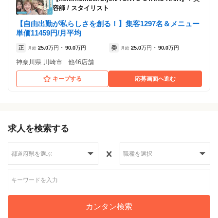
Bi’z GIRL 清瀬店
Bi’z GIRL 清瀬店
容師 / スタイリスト
（東京都清瀬市:清瀬駅 徒歩 2分 ）
（東京都清瀬市:清瀬駅 徒歩 2分 ）
【自由出勤が私らしさを創る！】集客1297名＆メニュー
単価11459円/月平均
atelier Present's 東陽町店
atelier Present's 東陽町店
（東京都江東区:東陽町駅 徒歩 3分 ）
（東京都江東区:東陽町駅 徒歩 3分 ）
正
25.0
万円
90.0
万円
委
25.0
万円
90.0
万円
月給
~
月給
~
神奈川県 川崎市...他46店舗
キープする
応募画面へ進む
求人を検索する
カンタン検索