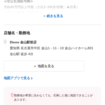
≪②正社員給与例≫
月給45万円以上可能（入社2~3年目/役職：★店長）
（月給30万円＋諸手当）
続きを見る
≪③正社員給与例≫
月給35万円以上可能（1～2年目/役職：★カウンセラー）
店舗名・勤務地
（月給25万円＋諸手当）
Dione 金山駅前店
■試用期間（研修期間）
愛知県 名古屋市中区 金山1－11－10 金山ハイホーム801
※試用期間は２ヶ月～8ヶ月有ります。
金山駅 徒歩 4分
※試用期間中は契約社員雇用となります｡
※試用期間中の給与は正社員と同じです。
地図を見る
試用期間が終わりましたら各歩合が付きます。
※商品歩合
地図アプリで見る
※消化歩合(お手入れにどれぐらい入ったかなど)
※契約歩合
希望者はカウンセラーになることもできます。
勤務地が希望に合わなくても、応募した後に相談できることが
あります。
その後ご自身の強みを生かして