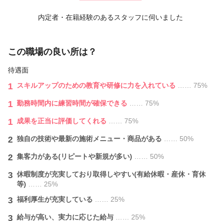
◆その他体験メニュー有 2,160円～16,200円
内定者・在籍経験のあるスタッフに伺いました
この職場の良い所は？
待遇面
1
スキルアップのための教育や研修に力を入れている
…… 75%
1
勤務時間内に練習時間が確保できる
…… 75%
1
成果を正当に評価してくれる
…… 75%
2
独自の技術や最新の施術メニュー・商品がある
…… 50%
2
集客力がある(リピートや新規が多い)
…… 50%
3
休暇制度が充実しており取得しやすい(有給休暇・産休・育休
等)
…… 25%
3
福利厚生が充実している
…… 25%
3
給与が⾼い、実力に応じた給与
…… 25%