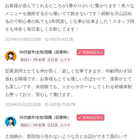
お客様が喜んでくれるところが1番やりがいに繋がります！色々な
メニューを施術するから働いてて飽きないです！経験を沢山詰め
るので初心者の私でも1年間楽しく仕事が出来ました！スタッフ同
士も仲良く毎日楽しく出勤してます！
2024年04月01日回答 ID 24235-9317B
50代前半/女性/現職（回答時）
勤務確認済み
勤続1～3年未満
正社員
エステ
従業員同士とても仲が良く、楽しく仕事できます。年齢問わず頑
張れる職場です。お客様もとても優しい方ばかりで、接客がとて
も楽しいです。未経験でも、１からサポートしてくれる研修体制
も整っており、安心して働けます。
2026年01月13日回答 ID 24235-75307B
20代後半/女性/現職（回答時）
勤務確認済み
勤続1～3年未満
正社員
エステ
土地柄か、普段知り合わないような方とお話ができて面白いで