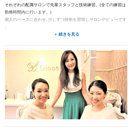
それぞれの配属サロンで先輩スタッフと技術練習。(全ての練習は
勤務時間内に行います。)
勤務地が希望に合わなくても、応募した後に相談できることが
あります。
個人のペースに合わせ､少しずつ技術を習得しサロンデビューです
♪
この求人の別店舗
★働きやすく､安心の福利厚生があります★
続きを見る
Dione 名古屋駅前店 国際センター駅 徒歩4分/名古屋駅 徒歩6分
★ノルマなし★
Dione 栄店 栄駅 徒歩5分
お客様を第一に考えられるようにと､ノルマは一切ありません｡
Dione四日市駅前店 近鉄四日市駅 徒歩2分
｢店長になりたい｣｢独立を考えている｣方も大歓迎！
Dione銀座本店 銀座駅 徒歩2分/有楽町駅 徒歩8分
スタッフの頑張りはしっかりと評価し､ インセンティブや役職手
Dione上野店 京成上野駅 徒歩3分/上野広小路駅 徒歩4分/湯島駅 徒歩5分/上野駅 徒歩9分
当などで還元しています｡
（1年目/店長月収例：35万円以上 ※月給27万円＋諸手当）
スタッフ同士がとても仲が良く、雰囲気が良く風通しの良い働き
勤務時間
やすい職場です♪
仲間と共に成長しましょう！
週1回
週2回
週3回
週4回
週5回
シフト制
10:00〜15:00
★未経験者でもキャリアアップできます★