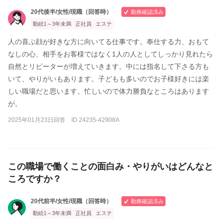
20代後半/女性/現職（回答時）
勤務確認済み
勤続1～3年未満
正社員
エステ
人の喜ぶ顔が好きな方に向いてる仕事です。奉仕する力、おもて
なしの心、相手をお客様ではなく1人の人としてしっかり見れたら
自然とリピーターが増えていきます。中には指名して下さる方も
いて、やりがいもあります。子どもも多いのでお子様好きには楽
しい職場だと思います。忙しいので体力勝負なところはあります
が。
2025年01月23日回答 ID 24235-42908A
この職場で働くことの面白み・やりがいはどんなと
ころですか？
20代前半/女性/現職（回答時）
勤務確認済み
勤続1～3年未満
正社員
エステ