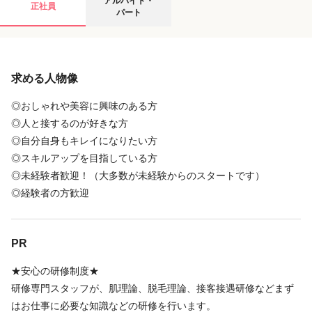
アルバイト・
正社員
パート
給与
求める人物像
時給
1,200円
〜
1,600円
＜試用期間あり＞ 1ヶ月 〜 2ヶ月 / 時給 1,200円 〜 1,600円
◎おしゃれや美容に興味のある方
◎人と接するのが好きな方
◎自分自身もキレイになりたい方
店舗名・勤務地
◎スキルアップを目指している方
◎未経験者歓迎！（大多数が未経験からのスタートです）
Dione 金山駅前店
◎経験者の方歓迎
愛知県 名古屋市中区 金山1－11－10 金山ハイホーム801
金山駅 徒歩 4分
PR
地図を見る
★安心の研修制度★
研修専門スタッフが、肌理論、脱毛理論、接客接遇研修などまず
地図アプリで見る
はお仕事に必要な知識などの研修を行います。