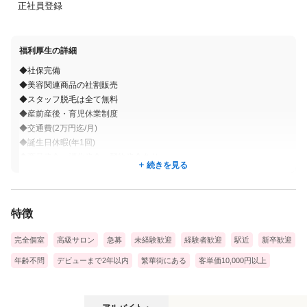
正社員登録
福利厚生の詳細
◆社保完備
◆美容関連商品の社割販売
◆スタッフ脱毛は全て無料
◆産前産後・育児休業制度
◆交通費(2万円迄/月)
◆誕生日休暇(年1回)
◆商品歩合、消化歩合、契約歩合あり
続きを見る
◆昇給有
◆健康診断(年1回)
◆託児所費用負担（５～10割）
特徴
◆住宅手当
◆皆勤手当
完全個室
高級サロン
急募
未経験歓迎
経験者歓迎
駅近
新卒歓迎
◆残業手当
◆職能手当
年齢不問
デビューまで2年以内
繁華街にある
客単価10,000円以上
アルバイト・パートの募集要項