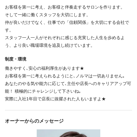
お客様を第一に考え、お客様と伴奏走するサロンを作ります。
そして一緒に働くスタッフを大切にします。
福利厚生
仲が良いだけでなく、仕事での「信頼関係」を大切にする会社で
す。
インセンティブあり
社会保険完備
社員登用あり
研修制度あり
スタッフ一人一人がそれぞれに感じる充実した人生を歩めるよ
育児休暇あり
う、より良い職場環境を追及し続けています。
制服あり
制度・環境
・支給条件
働きやすく､安心の福利厚生があります★
全スタッフ支給
お客様を第一に考えられるようにと､ノルマは一切ありません｡
あなたのやる気や能力に応じて､主任や店長へのキャリアアップ可
能！ 積極的にチャレンジして下さいね｡
福利厚生の詳細
実際に入社1年目で店長に抜擢された人もいますよ★
社会保険完備・労災・雇用保険
交通費支給（2万円/月迄）
昇給有（実績による）
オーナーからのメッセージ