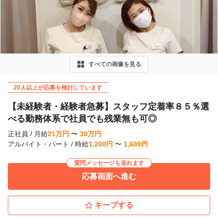
r
e
v
i
すべての画像を見る
o
u
20人以上が応募を検討しています
s
【未経験者・経験者急募】スタッフ定着率８５％選
べる勤務体系で社員でも残業無も可◎
正社員
/
月給
21
万
円
〜
30
万
円
アルバイト・パート
/
時給
1,200
円
〜
1,600
円
質問メッセージも送れます
応募画面へ進む
キープする