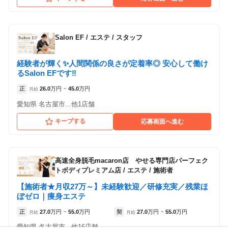
Dione 金山駅前店
Salon EF
/
エステ / スタッフ
各店舗の特色（詳しい給与、一緒に働くスタッフ、サービスメニュー、客層
など）が見られます
経験者が輝く✨人間関係の良さが定着率◎ 安心して働け
1
件の店舗
るSalon EFです‼️
Dione 金山駅前店
正
26.0
万円
45.0
万円
月給
~
（愛知県名古屋市:金山駅 徒歩 4分 ）
愛知県 名古屋市...他1店舗
キープする
応募画面へ進む
高速全身脱毛macaron店 やせる専門店パーフェク
トボディプレミアム店
/
エステ / 施術者
【施術者★月収27万～】未経験歓迎／研修充実／残業ほ
ぼゼロ｜痩身エステ
正
27.0
万円
55.0
万円
契
27.0
万円
55.0
万円
月給
~
月給
~
愛知県 名古屋市...他16店舗