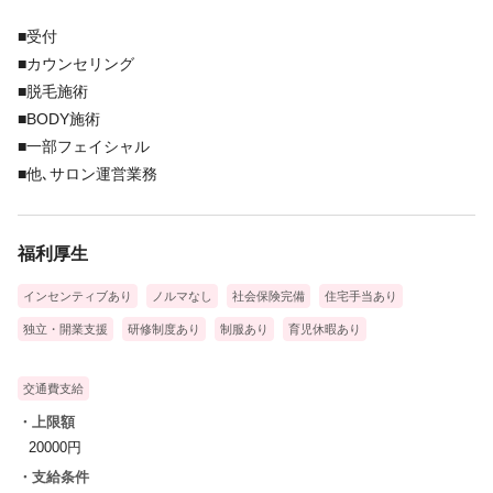
■受付
■カウンセリング
■脱毛施術
■BODY施術
■一部フェイシャル
■他､サロン運営業務
福利厚生
インセンティブあり
ノルマなし
社会保険完備
住宅手当あり
独立・開業支援
研修制度あり
制服あり
育児休暇あり
交通費支給
・上限額
20000円
・支給条件