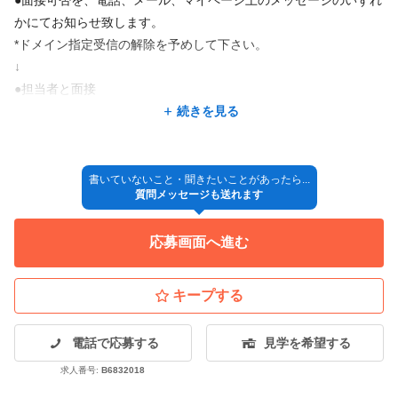
かにてお知らせ致します。
*ドメイン指定受信の解除を予めして下さい。
↓
●担当者と面接
↓
続きを見る
●採用決定
↓
◎入社
書いていないこと・聞きたいことがあったら...
質問メッセージも送れます
*採用方法が変更となる場合もございますので、ご了承ください。
応募画面へ進む
キープする
電話で応募する
見学を希望する
求人番号:
B6832018