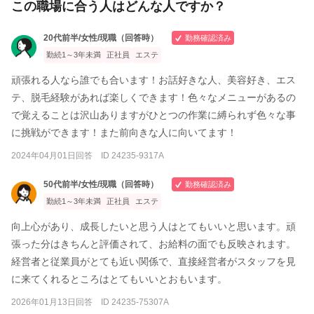
この職場に合う人はどんな人ですか？
20代前半/女性/現職（回答時）
勤務確認済み
勤続1～3年未満
正社員
エステ
頑張れる人なら誰でも合います！お話好きな人、美容好き、エス
テ、脱毛経験があれば楽しくできます！色々なメニューがあるの
で覚えることは沢山ありますがひとつの作業に縛られず色々な事
に挑戦ができます！また前向きな人に向いてます！
2024年04月01日回答 ID 24235-9317A
50代前半/女性/現職（回答時）
勤務確認済み
勤続1～3年未満
正社員
エステ
向上心があり、成長したいと思う人はとてもいいと思います。頑
張った分はきちんと評価されて、お給料の面でも反映されます。
経営者と従業員がとても近い関係で、直接経営者がスタッフを見
に来てくれるところはとてもいいとおもいます。
2026年01月13日回答 ID 24235-75307A