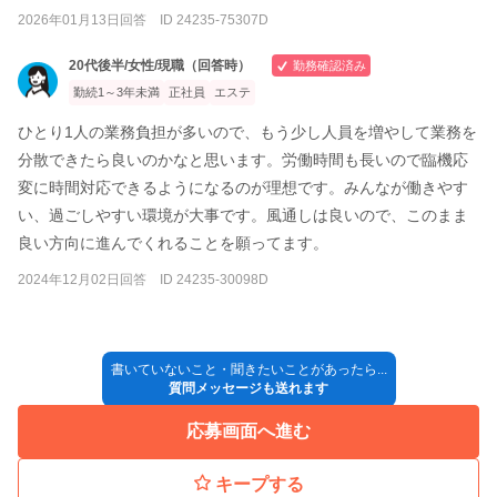
2026年01月13日回答 ID 24235-75307D
20代後半/女性/現職（回答時）
勤務確認済み
勤続1～3年未満
正社員
エステ
ひとり1人の業務負担が多いので、もう少し人員を増やして業務を
分散できたら良いのかなと思います。労働時間も長いので臨機応
変に時間対応できるようになるのが理想です。みんなが働きやす
い、過ごしやすい環境が大事です。風通しは良いので、このまま
良い方向に進んでくれることを願ってます。
2024年12月02日回答 ID 24235-30098D
書いていないこと・聞きたいことがあったら...
質問メッセージも送れます
応募画面へ進む
キープする