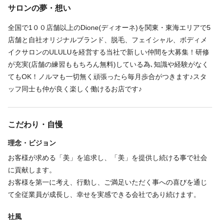
12:00〜17:00
サロンの夢・想い
実際に入社1年目で店長に抜擢された人もいますよ♪
14:00〜19:00
経験がない方であれば､
16:00〜21:00
全国で1００店舗以上のDione(ディオーネ)を関東・東海エリアで5
“お客様に近い存在”として武器になります｡
店舗と自社オリジナルブランド、脱毛、フェイシャル、ボディメ
シフト制
｢美容に興味はあるから｣｢エステに通うのが好きだから♪｣とスター
イクサロンのULULUを経営する当社で新しい仲間を大募集！研修
ご希望の勤務時間があればご相談ください。（上記時間より長時
トの理由は何でもOKです！
が充実(店舗の練習ももちろん無料)している為､知識や経験がなく
間或いは短時間可）
Dioneで美容好きな仲間に囲まれて仕事をしてみませんか？
てもOK！ノルマも一切無く頑張ったら毎月歩合がつきます♪スタ
ッフ同士も仲が良く楽しく働けるお店です♪
休日
こだわり・自慢
シフト制（ご希望の勤務日数に応じます）
理念・ビジョン
お客様が求める「美」を追求し、「美」を提供し続ける事で社会
仕事内容
に貢献します。
お客様を第一に考え、行動し、ご満足いただく事への喜びを通じ
フェイシャル
脱毛エステ
て全従業員が成長し、幸せを実感できる会社であり続けます。
エステの施術を中心としたサロン業務全般
社風
施術・受付・カウンセリング・清掃準備など