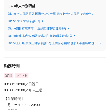
スタッフ育成研修
この求人の別店舗
サロンマネジメント
サロン管理
Dione 名古屋駅前店 国際センター駅 徒歩4分/名古屋駅 徒歩6分
化粧品開発
Dione 栄店 栄駅 徒歩5分
と様々なステップをご用意しています。
Dione四日市駅前店 近鉄四日市駅 徒歩2分
それぞれのステップに手当が付きます。
Dione銀座本店 銀座駅 徒歩2分/有楽町駅 徒歩8分
Dione上野店 京成上野駅 徒歩3分/上野広小路駅 徒歩4分/湯島駅 徒歩5分/上野駅 徒歩9分
ライフワークバランスを考えて働きたい方やバリバリ稼ぎたい方
様々な働き方に対応致します。
＜試用期間あり＞ 2ヶ月 / 月給 210,000円 〜 300,000円
勤務時間
週5回
シフト制
09:30〜18:00／日祝日
09:30〜20:00／月～土曜日
【営業時間】
月～土/10:00～20:00