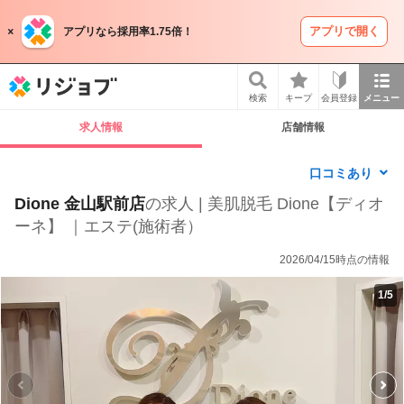
アプリで開く
アプリなら採用率1.75倍！
リジョブ
検索
キープ
会員登録
メニュー
求人情報
店舗情報
口コミあり
Dione 金山駅前店
の求人 | 美肌脱毛 Dione【ディオ
ーネ】 ｜エステ(施術者）
2026/04/15時点の情報
1
/
5
P