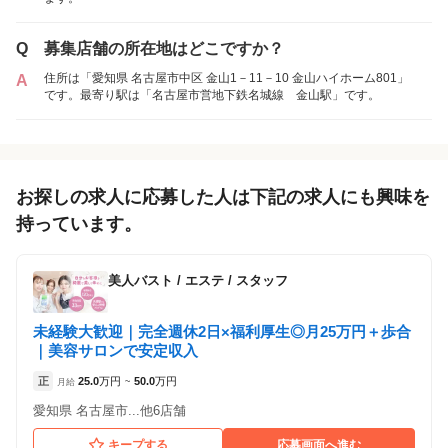
各店舗の特色（詳しい給与、一緒に働くスタッフ、サービスメニュー、客層
など）が見られます
Q
募集店舗の所在地はどこですか？
1
件の店舗
住所は「愛知県 名古屋市中区 金山1－11－10 金山ハイホーム801」
A
Dione 金山駅前店
です。最寄り駅は「名古屋市営地下鉄名城線 金山駅」です。
（愛知県名古屋市:金山駅 徒歩 4分 ）
アルバイト・
正社員
「アルバイト・パート」を募集している店舗
パート
お探しの求人に応募した人は下記の求人にも興味を
持っています。
美人バスト
/
エステ / スタッフ
未経験大歓迎｜完全週休2日×福利厚生◎月25万円＋歩合
｜美容サロンで安定収入
正
25.0
万円
50.0
万円
月給
~
愛知県 名古屋市...他6店舗
キープする
応募画面へ進む