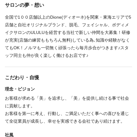
12:00〜17:00
サロンの夢・想い
実際に入社1年目で店長に抜擢された人もいますよ♪
14:00〜19:00
経験がない方であれば､
16:00〜21:00
全国で1００店舗以上のDione(ディオーネ)を関東・東海エリアで5
“お客様に近い存在”として武器になります｡
店舗と自社オリジナルブランド、脱毛、フェイシャル、ボディメ
シフト制
｢美容に興味はあるから｣｢エステに通うのが好きだから♪｣とスター
イクサロンのULULUを経営する当社で新しい仲間を大募集！研修
ご希望の勤務時間があればご相談ください。（上記時間より長時
トの理由は何でもOKです！
が充実(店舗の練習ももちろん無料)している為､知識や経験がなく
間或いは短時間可）
Dioneで美容好きな仲間に囲まれて仕事をしてみませんか？
てもOK！ノルマも一切無く頑張ったら毎月歩合がつきます♪スタ
ッフ同士も仲が良く楽しく働けるお店です♪
休日
こだわり・自慢
シフト制（ご希望の勤務日数に応じます）
理念・ビジョン
お客様が求める「美」を追求し、「美」を提供し続ける事で社会
仕事内容
に貢献します。
お客様を第一に考え、行動し、ご満足いただく事への喜びを通じ
フェイシャル
脱毛エステ
て全従業員が成長し、幸せを実感できる会社であり続けます。
エステの施術を中心としたサロン業務全般
社風
施術・受付・カウンセリング・清掃準備など