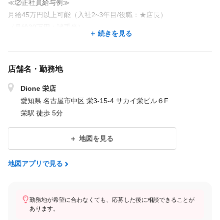
≪②正社員給与例≫
月給45万円以上可能（入社2~3年目/役職：★店長）
（月給30万円＋諸手当）
続きを見る
≪③正社員給与例≫
月給35万円以上可能（1～2年目/役職：★カウンセラー）
店舗名・勤務地
（月給25万円＋諸手当）
Dione 栄店
■試用期間（研修期間）
愛知県 名古屋市中区 栄3-15-4 サカイ栄ビル６F
※試用期間は２ヶ月～8ヶ月有ります。
栄駅 徒歩 5分
※試用期間中は契約社員雇用となります｡
※試用期間中の給与は正社員と同じです。
地図を見る
試用期間が終わりましたら各歩合が付きます。
地図アプリで見る
※商品歩合
※消化歩合(お手入れにどれぐらい入ったかなど)
※契約歩合
勤務地が希望に合わなくても、応募した後に相談できることが
あります。