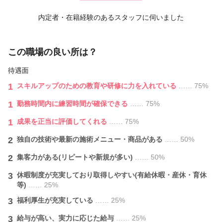
◆その他体験メニュー有 2,160円～16,200円
内定者・在籍経験のあるスタッフに伺いました
この職場の良い所は？
待遇面
1
スキルアップのための教育や研修に力を入れている
…… 75%
1
勤務時間内に練習時間が確保できる
…… 75%
1
成果を正当に評価してくれる
…… 75%
2
独自の技術や最新の施術メニュー・商品がある
…… 50%
2
集客力がある(リピートや新規が多い)
…… 50%
3
休暇制度が充実しており取得しやすい(有給休暇・産休・育休
等)
…… 25%
3
福利厚生が充実している
…… 25%
3
給与が⾼い、実力に応じた給与
…… 25%