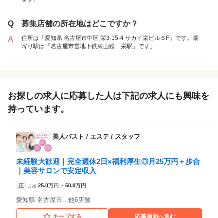
各店舗の特色（詳しい給与、一緒に働くスタッフ、サービスメニュー、客層
など）が見られます
Q
募集店舗の所在地はどこですか？
1
件の店舗
住所は「愛知県 名古屋市中区 栄3-15-4 サカイ栄ビル６F」です。最
A
Dione 栄店
寄り駅は「名古屋市営地下鉄東山線 栄駅」です。
（愛知県名古屋市:栄駅 徒歩 5分 ）
アルバイト・
正社員
「アルバイト・パート」を募集している店舗
パート
お探しの求人に応募した人は下記の求人にも興味を
持っています。
美人バスト
/
エステ / スタッフ
未経験大歓迎｜完全週休2日×福利厚生◎月25万円＋歩合
｜美容サロンで安定収入
正
25.0
万円
50.0
万円
月給
~
愛知県 名古屋市...他6店舗
キープする
応募画面へ進む