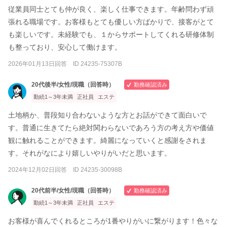
従業員同士とても仲が良く、楽しく仕事できます。年齢問わず頑
張れる職場です。お客様もとても優しい方ばかりで、接客がとて
も楽しいです。未経験でも、１からサポートしてくれる研修体制
も整っており、安心して働けます。
2026年01月13日回答 ID 24235-75307B
20代後半/女性/現職（回答時）
勤務確認済み
勤続1～3年未満
正社員
エステ
土地柄か、普段知り合わないような方とお話ができて面白いで
す。普通に生きてたら絶対関わらないであろう方の考え方や価値
観に触れることができます。綺麗になっていくと感謝をされま
す。それがなにより嬉しいやりがいだと思います。
2024年12月02日回答 ID 24235-30098B
20代前半/女性/現職（回答時）
勤務確認済み
勤続1～3年未満
正社員
エステ
お客様が喜んでくれるところが1番やりがいに繋がります！色々な