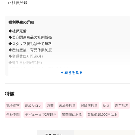
正社員登録
福利厚生の詳細
◆社保完備
◆美容関連商品の社割販売
◆スタッフ脱毛は全て無料
◆産前産後・育児休業制度
◆交通費(2万円迄/月)
◆誕生日休暇(年1回)
◆商品歩合、消化歩合、契約歩合あり
続きを見る
◆昇給有
◆健康診断(年1回)
◆託児所費用負担（５～10割）
特徴
◆住宅手当
◆皆勤手当
完全個室
高級サロン
急募
未経験歓迎
経験者歓迎
駅近
新卒歓迎
◆残業手当
◆職能手当
年齢不問
デビューまで2年以内
繁華街にある
客単価10,000円以上
アルバイト・パートの募集要項