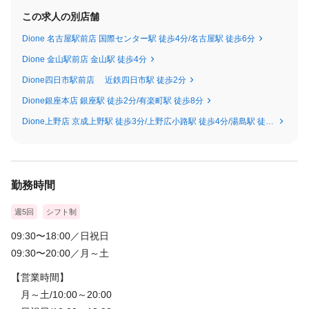
希望者はカウンセラーになることもできます。
この求人の別店舗
その後ご自身の強みを生かして
スタッフ育成研修
Dione 名古屋駅前店 国際センター駅 徒歩4分/名古屋駅 徒歩6分
サロンマネジメント
Dione 金山駅前店 金山駅 徒歩4分
サロン管理
Dione四日市駅前店 近鉄四日市駅 徒歩2分
化粧品開発
Dione銀座本店 銀座駅 徒歩2分/有楽町駅 徒歩8分
と様々なステップをご用意しています。
Dione上野店 京成上野駅 徒歩3分/上野広小路駅 徒歩4分/湯島駅 徒歩5分/上野駅 徒歩9分
それぞれのステップに手当が付きます。
ライフワークバランスを考えて働きたい方やバリバリ稼ぎたい方
様々な働き方に対応致します。
勤務時間
＜試用期間あり＞ 2ヶ月 / 月給 210,000円 〜 300,000円
週5回
シフト制
09:30〜18:00／日祝日
09:30〜20:00／月～土
【営業時間】
月～土/10:00～20:00