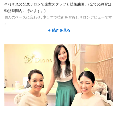
それぞれの配属サロンで先輩スタッフと技術練習。(全ての練習は
勤務時間内に行います。)
勤務地が希望に合わなくても、応募した後に相談できることが
あります。
個人のペースに合わせ､少しずつ技術を習得しサロンデビューです
♪
この求人の別店舗
★働きやすく､安心の福利厚生があります★
続きを見る
Dione 名古屋駅前店 国際センター駅 徒歩4分/名古屋駅 徒歩6分
★ノルマなし★
Dione 金山駅前店 金山駅 徒歩4分
お客様を第一に考えられるようにと､ノルマは一切ありません｡
Dione四日市駅前店 近鉄四日市駅 徒歩2分
｢店長になりたい｣｢独立を考えている｣方も大歓迎！
Dione銀座本店 銀座駅 徒歩2分/有楽町駅 徒歩8分
スタッフの頑張りはしっかりと評価し､ インセンティブや役職手
Dione上野店 京成上野駅 徒歩3分/上野広小路駅 徒歩4分/湯島駅 徒歩5分/上野駅 徒歩9分
当などで還元しています｡
（1年目/店長月収例：35万円以上 ※月給27万円＋諸手当）
スタッフ同士がとても仲が良く、雰囲気が良く風通しの良い働き
勤務時間
やすい職場です♪
仲間と共に成長しましょう！
週1回
週2回
週3回
週4回
週5回
シフト制
10:00〜15:00
★未経験者でもキャリアアップできます★