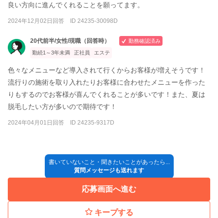
良い方向に進んでくれることを願ってます。
2024年12月02日回答 ID 24235-30098D
20代前半/女性/現職（回答時）
勤務確認済み
勤続1～3年未満
正社員
エステ
色々なメニューなど導入されて行くからお客様が増えそうです！
流行りの施術を取り入れたりお客様に合わせたメニューを作った
りもするのでお客様が喜んでくれることが多いです！また、夏は
脱毛したい方が多いので期待です！
2024年04月01日回答 ID 24235-9317D
書いていないこと・聞きたいことがあったら...
質問メッセージも送れます
応募画面へ進む
キープする