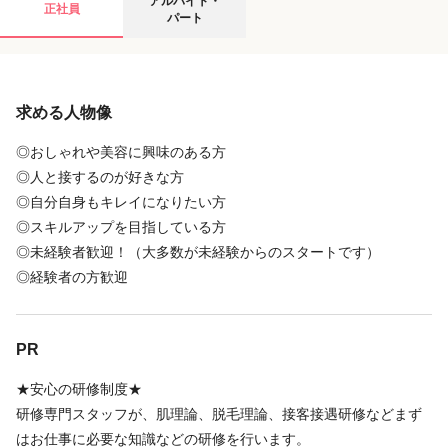
アルバイト・
正社員
パート
給与
求める人物像
時給
1,200円
〜
1,600円
＜試用期間あり＞ 1ヶ月 〜 2ヶ月 / 時給 1,200円 〜 1,600円
◎おしゃれや美容に興味のある方
◎人と接するのが好きな方
◎自分自身もキレイになりたい方
店舗名・勤務地
◎スキルアップを目指している方
◎未経験者歓迎！（大多数が未経験からのスタートです）
Dione 栄店
◎経験者の方歓迎
愛知県 名古屋市中区 栄3-15-4 サカイ栄ビル６F
栄駅 徒歩 5分
PR
地図を見る
★安心の研修制度★
研修専門スタッフが、肌理論、脱毛理論、接客接遇研修などまず
地図アプリで見る
はお仕事に必要な知識などの研修を行います。