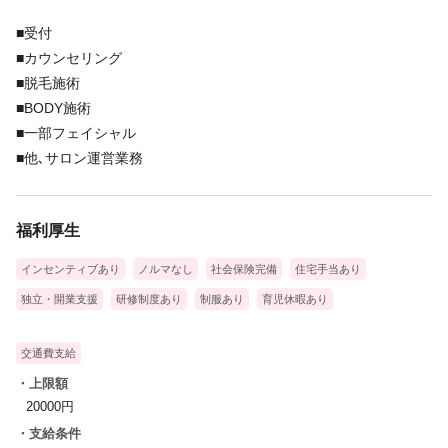
■受付
■カウンセリング
■脱毛施術
■BODY施術
■一部フェイシャル
■他､サロン運営業務
福利厚生
インセンティブあり
ノルマなし
社会保険完備
住宅手当あり
独立・開業支援
研修制度あり
制服あり
育児休暇あり
交通費支給
・上限額
20000円
・支給条件