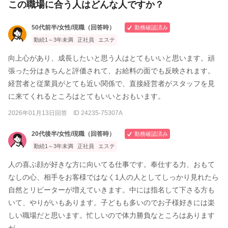
この職場に合う人はどんな人ですか？
50代前半/女性/現職（回答時）
勤務確認済み
勤続1～3年未満
正社員
エステ
向上心があり、成長したいと思う人はとてもいいと思います。頑
張った分はきちんと評価されて、お給料の面でも反映されます。
経営者と従業員がとても近い関係で、直接経営者がスタッフを見
に来てくれるところはとてもいいとおもいます。
2026年01月13日回答 ID 24235-75307A
20代後半/女性/現職（回答時）
勤務確認済み
勤続1～3年未満
正社員
エステ
人の喜ぶ顔が好きな方に向いてる仕事です。奉仕する力、おもて
なしの心、相手をお客様ではなく1人の人としてしっかり見れたら
自然とリピーターが増えていきます。中には指名して下さる方も
いて、やりがいもあります。子どもも多いのでお子様好きには楽
しい職場だと思います。忙しいので体力勝負なところはあります
が。