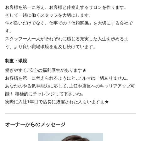
お客様を第一に考え、お客様と伴奏走するサロンを作ります。
そして一緒に働くスタッフを大切にします。
福利厚生
仲が良いだけでなく、仕事での「信頼関係」を大切にする会社で
す。
インセンティブあり
社会保険完備
社員登用あり
研修制度あり
スタッフ一人一人がそれぞれに感じる充実した人生を歩めるよ
育児休暇あり
う、より良い職場環境を追及し続けています。
制服あり
制度・環境
・支給条件
働きやすく､安心の福利厚生があります★
全スタッフ支給
お客様を第一に考えられるようにと､ノルマは一切ありません｡
あなたのやる気や能力に応じて､主任や店長へのキャリアアップ可
能！ 積極的にチャレンジして下さいね｡
福利厚生の詳細
実際に入社1年目で店長に抜擢された人もいますよ★
社会保険完備・労災・雇用保険
交通費支給（2万円/月迄）
昇給有（実績による）
オーナーからのメッセージ