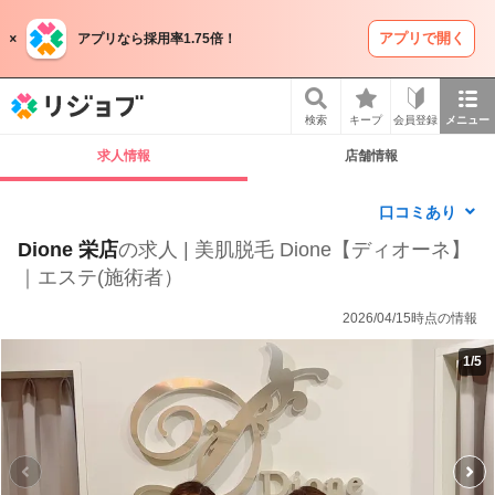
アプリで開く
アプリなら採用率1.75倍！
リジョブ
検索
キープ
会員登録
メニュー
求人情報
店舗情報
口コミあり
Dione 栄店
の求人 | 美肌脱毛 Dione【ディオーネ】
｜エステ(施術者）
2026/04/15時点の情報
1
/
5
P