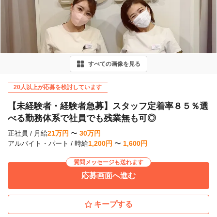
r
e
v
i
すべての画像を見る
o
u
20人以上が応募を検討しています
s
【未経験者・経験者急募】スタッフ定着率８５％選
べる勤務体系で社員でも残業無も可◎
正社員
/
月給
21
万
円
〜
30
万
円
アルバイト・パート
/
時給
1,200
円
〜
1,600
円
質問メッセージも送れます
応募画面へ進む
キープする