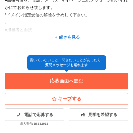
かにてお知らせ致します。
*ドメイン指定受信の解除を予めして下さい。
↓
●担当者と面接
↓
続きを見る
●採用決定
↓
◎入社
書いていないこと・聞きたいことがあったら...
質問メッセージも送れます
*採用方法が変更となる場合もございますので、ご了承ください。
応募画面へ進む
キープする
電話で応募する
見学を希望する
求人番号:
B6832018