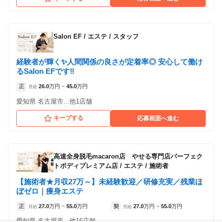
Dione 栄店
Salon EF
/
エステ / スタッフ
各店舗の特色（詳しい給与、一緒に働くスタッフ、サービスメニュー、客層
など）が見られます
経験者が輝く✨人間関係の良さが定着率◎ 安心して働け
1
件の店舗
るSalon EFです‼️
Dione 栄店
正
26.0
万円
45.0
万円
月給
~
（愛知県名古屋市:栄駅 徒歩 5分 ）
愛知県 名古屋市...他1店舗
キープする
応募画面へ進む
高速全身脱毛macaron店 やせる専門店パーフェク
トボディプレミアム店
/
エステ / 施術者
【施術者★月収27万～】未経験歓迎／研修充実／残業ほ
ぼゼロ｜痩身エステ
正
27.0
万円
55.0
万円
契
27.0
万円
55.0
万円
月給
~
月給
~
愛知県 名古屋市...他16店舗