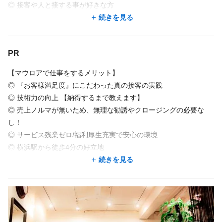
Mauloa hair salon
◎ 接客や人と接する事が好きな方
神奈川県 横浜市神奈川区 鶴屋町2-19-4 DBS横浜ビル3階
◎ お客様や同僚スタッフと良好なコミュニケーションがとれる方
続きを見る
横浜駅 徒歩 5分
◎ 大手サロンに散見される【流れ作業的な】サービス提供に疑問
をお持ちの方
PR
◎ オンもオフも充実した生活を送りたい方
地図を見る
◎ライフスタイルに合わせて、長く働いていきたい方歓迎
【マウロアで仕事をするメリット】
◎スキルアップしたい方
地図アプリで見る
◎ 『お客様満足度』にこだわった真の接客の実践
◎接客や人と接する事が好きな方
◎ 技術力の向上 【納得するまで教えます】
◎ 売上ノルマが無いため、無理な勧誘やクロージングの必要な
★まだサロンで働いている方も、入社日ご応募後ご相談くださ
勤務時間
し！
い。
◎ サービス残業ゼロ/福利厚生充実で安心の環境
週3回
週5回
シフト制
時短勤務OK
・美容師免許取得者
◎ 横浜駅から徒歩4分の好立地
・美容師免許取得予定者
10:00〜17:00／カット最終16：00
◎ 賞与支給が年2回 （アシスタントも出ます）
続きを見る
11:00〜18:00／カット最終17：00
◎ アットホームな職場環境
◎ 残業時間が少なく(ほぼ無いです）、スタッフに優しい勤務形態
平日10：00～20：00 【カット最終受付19：00】
◎ 育休制度、短時間正社員制度など、安心して長く働ける環境
土曜10：00～20：00 【カット最終受付19：00】
日・祝10：00～19：00【カット最終受付18：00】
【マウロアの特徴】