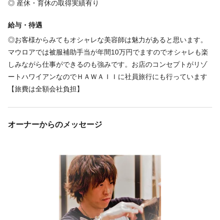
交通費支給
◎ 産休・育休の取得実績有り
・上限額
給与・待遇
15000円
◎お客様からみてもオシャレな美容師は魅力があると思います。
・支給条件
マウロアでは被服補助手当が年間10万円でますのでオシャレも楽
15000円以上は要相談
しみながら仕事ができるのも強みです。お店のコンセプトがリゾ
ートハワイアンなのでＨＡＷＡＩＩに社員旅行にも行っています
福利厚生の詳細
【旅費は全額会社負担】
◎ 賞与 ★年2回★(7,12月)
◎ 通勤手当(15000円迄)
◎店販品の社員大幅割引あり （オージュア・ReFaなど）
オーナーからのメッセージ
特徴
急募
未経験歓迎
経験者歓迎
個人サロン
駅近
新卒歓迎
アットホーム
資格取得予定者
客単価10,000円以上
セット面15席未満