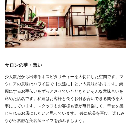
時短勤務の場合は応相談
★ 確かな知識・技術と充実・納得のカウンセリング
★ 無理な勧誘・販売のないお客様本位のご提案
★ セット面の間隔が通常よりも広く配置してある為ゆったり隣を
休日
気にせず施術できる
★ 疲れにくいフルフラットシャンプー台設置
完全週休2日
★ 駅徒歩4分の好立地と便利な長い営業時間
・シフト制
しっかりお話を聞いた上で、あなたに合った働き方や勤務体系を
・年始 1月1日～3日
ご提案&ご説明致します。
サロンの夢・想い
仕事内容
少人数だから出来るホスピタリティーを大切にした空間です。マ
ウロアの意味はハワイ語で【永遠に】という意味があります。綺
雑誌撮影
ヘアショー
ヘッドスパ
ヘアセット
麗にするお手伝いをずっとさせていただきたいそんな意味合いを
【お客様層】
込めた店名です。私達はお客様と長くお付き合いできる関係を大
20代 30％ 30代～40代50％ 50代～20％
事にしています。スタッフもお客様も皆が毎日楽しく、幸せを感
幅広いお客様にご支持を頂いてます。
じられるお店にしたいと思っています。 共に成長を喜び、楽しみ
男性：女性 20：80
ながら素敵な美容師ライフを歩みましょう。
平均単価9800円