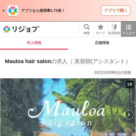
アプリで開く
アプリなら採用率1.75倍！
リジョブ
検索
キープ
会員登録
メニュー
求人情報
店舗情報
Mauloa hair salon
の求人 ｜美容師(アシスタント）
2025/10/09時点の情報
1
/
5
P
r
e