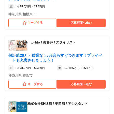
正
25.0
万円
27.0
万円
月給
~
各店舗の特色（詳しい給与、一緒に働くスタッフ、サービスメニュー、客層
など）が見られます
神奈川県 相模原市
1
件の店舗
キープする
応募画面へ進む
Mauloa hair salon
（神奈川県横浜市:横浜駅 徒歩 5分 ）
hitoHito
/
美容師 / スタイリスト
保証給28万・残業なし♪歩合もすぐつきます！プライベ
ートも充実させましょう！
正
28.0
万円
50.0
万円
他
19.5
万円
35.0
万円
月給
~
月給
~
神奈川県 横浜市
キープする
応募画面へ進む
株式会社SHISEI
/
美容師 / アシスタント