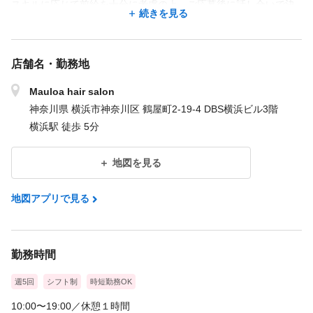
スキルに応じて前給を十分に考慮の上、ご応募後に話し合いで決
続きを見る
定したいと考えています
（中途アシスタントも入社一年ごとに基
店舗名・勤務地
本給ＵＰ３年目まで）
例➀〖 アシスタント１年目 〗
Mauloa hair salon
基本給：22万円＋食事手当１５００円+被服補助手当８０００円
神奈川県 横浜市神奈川区 鶴屋町2-19-4 DBS横浜ビル3階
+能力給(※技術手当5000円~３万円)
横浜駅 徒歩 5分
※認定試験に合格することで能力給が上がります。面接時にカリ
キュラム表を元に技術手当を決めていきます
地図を見る
◆アシスタントはシャンプー、カラーリング、など技術合格ごと
に随時昇給
地図アプリで見る
◆年2回夏・冬賞与あり（業績により）アシスタントもMAX１０万
円まで支給
勤務時間
＜試用期間あり＞ 1ヶ月 / 月給 229,500円 〜 259,500円
週5回
シフト制
時短勤務OK
10:00〜19:00／休憩１時間