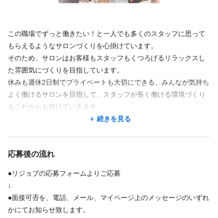
この職場でずっと働きたい！と一人でも多くのスタッフに思って
もらえるようなサロンづくりを心掛けています。
そのため、サロンはお客様もスタッフもくつろげるリラックスし
た雰囲気にづくりを目指しています。
休みも週休2日制でプライベートも大切にできる、みんなが気持ち
よく働けるサロンを目指して、スタッフが長く働ける環境づくり
をこれからも続けていきます。
仕事だけではなく、プライベートも充実してほしい・メリハリが
続きを見る
あった方が良い仕事が出来るとの考えで夏と冬にそれぞれ7日間の
連休取得が可能！
応募後の流れ
お店のコンセプトがリゾートハワイアンなので２年に１度ＨＡＷ
ＡＩＩに社員旅行にも行っています【旅費は全額会社負担】
●リジョブの応募フォームよりご応募
↓
是非マウロア ヘアーサロンを宜しくお願いします。
●面接可否を、電話、メール、マイページ上のメッセージのいずれ
かにてお知らせ致します。