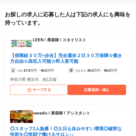
1
件の店舗
Mauloa hair salon
お探しの求人に応募した人は下記の求人にも興味を
（神奈川県横浜市:横浜駅 徒歩 5分 ）
持っています。
アルバイト・
LEEN
/
美容師 / スタイリスト
正社員
「アルバイト・パート」を募集している店舗
パート
【保障給３０万+歩合】完全週休２日３０万保障☆働き
方自由☆高収入可能☆即入客可能
正
27.0
万円
40.0
万円
委
30.0
万円
80.0
万円
月給
~
完全歩合
~
神奈川県 横浜市...他1店舗
キープする
応募画面へ進む
vanadis
/
美容師 / アシスタント
Mauloa hair salon
◎スタッフ2人急募！◎土日も休みやすい環境◎確実な
技術を◎笑顔で働けるサロン♪♪