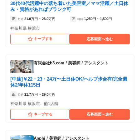
30代40代活躍中の落ち着いた美容室／ママ活躍／土日休
み・資格があればブランク可
正
21.0
万円
25.0
万円
ア
1,250
円
1,500
円
月給
~
時給
~
神奈川県 横浜市
キープする
応募画面へ進む
有限会社b3.com
/
美容師 / アシスタント
[中途]￥22・23・24万〜土日休OK/ヘルプ歩合有/完全週
休2/年休115日
正
21.7
万円
29.0
万円
月給
~
神奈川県 横浜市...他1店舗
キープする
応募画面へ進む
Anphi
/
美容師 / アシスタント