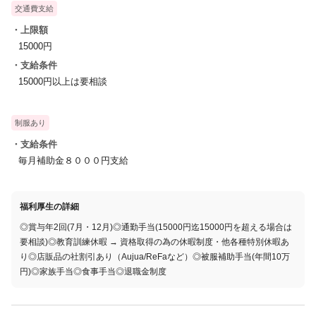
交通費支給
・上限額
15000円
・支給条件
15000円以上は要相談
制服あり
・支給条件
毎月補助金８０００円支給
福利厚生の詳細
◎賞与年2回(7月・12月)◎通勤手当(15000円迄15000円を超える場合は
要相談)◎教育訓練休暇 → 資格取得の為の休暇制度・他各種特別休暇あ
り◎店販品の社割引あり（Aujua/ReFaなど）◎被服補助手当(年間10万
円)◎家族手当◎食事手当◎退職金制度