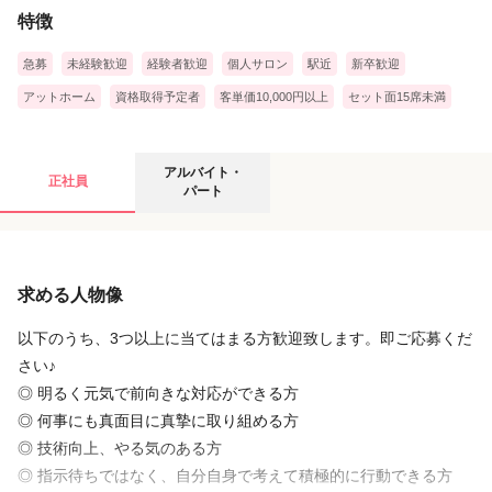
特徴
急募
未経験歓迎
経験者歓迎
個人サロン
駅近
新卒歓迎
アットホーム
資格取得予定者
客単価10,000円以上
セット面15席未満
アルバイト・パートの募集要項
アルバイト・
正社員
パート
給与
求める人物像
時給
1,225円
〜
1,300円
勤務時間に関しては面接時に決めたいと思います
以下のうち、3つ以上に当てはまる方歓迎致します。即ご応募くだ
さい♪
＜試用期間あり＞ 1ヶ月 / 時給 1,225円 〜 1,300円
◎ 明るく元気で前向きな対応ができる方
◎ 何事にも真面目に真摯に取り組める方
◎ 技術向上、やる気のある方
店舗名・勤務地
◎ 指示待ちではなく、自分自身で考えて積極的に行動できる方