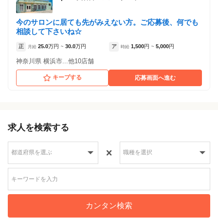
今のサロンに居ても先がみえない方。ご応募後、何でも
相談して下さいね☆
正
25.0
万円
30.0
万円
ア
1,500
円
5,000
円
月給
~
時給
~
神奈川県 横浜市...他10店舗
キープする
応募画面へ進む
求人を検索する
カンタン検索