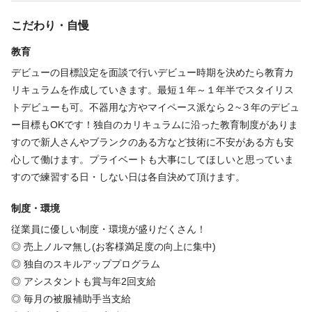
スタッフ数5名 男性2名女性3名
こだわり・自慢
教育
必要経験
デビューの目標設定を面談で行いデビュー時期を決めたら教育カ
リキュラムを作成していきます。最短１年～１年半でスタイリス
アシスタント
トデビューも可。不器用な方やマイペース派なら２~３年のデビュ
ー目標もOKです！独自のカリキュラムに沿った教育制度がありま
すので新人さんやブランクのある方など技術に不安がある方も安
必要資格
心して働けます。プライベートも大事にしてほしいと思っていま
すので練習する日・しない日は各自決めて頂けます。
美容師免許
制度・環境
福利厚生
従業員に優しい制度・環境が盛りだくさん！
◎ 売上ノルマ無し(お客様満足度の向上に集中)
インセンティブあり
ノルマなし
研修制度あり
育児休暇あり
◎ 独自のスキルアッププログラム
海外研修あり
◎ アシスタントも賞与年2回支給
◎ 毎月の被服補助手当支給