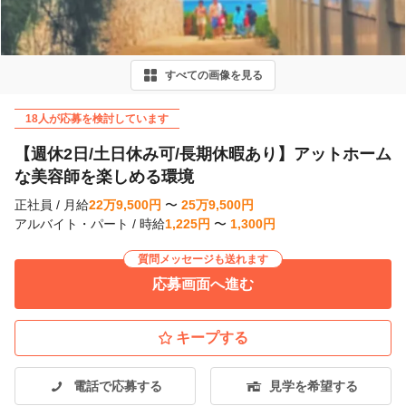
v
i
すべての画像を見る
o
u
18人が応募を検討しています
s
【週休2日/土日休み可/長期休暇あり】アットホーム
な美容師を楽しめる環境
正社員
/
月給
22
万
9,500
円
〜
25
万
9,500
円
アルバイト・パート
/
時給
1,225
円
〜
1,300
円
質問メッセージも送れます
応募画面へ進む
キープする
電話で応募する
見学を希望する