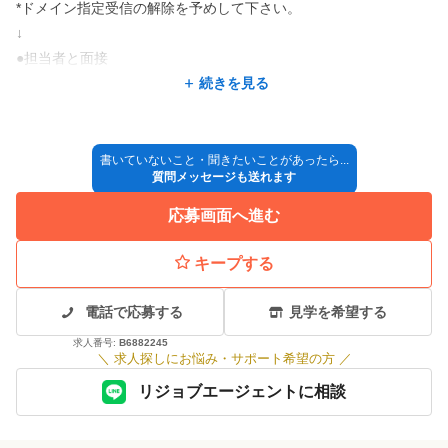
*ドメイン指定受信の解除を予めして下さい。
↓
●担当者と面接
↓
続きを見る
●採用決定
↓
◎入社
書いていないこと・聞きたいことがあったら...
質問メッセージも送れます
*採用方法が変更となる場合もございますので、ご了承ください。
応募画面へ進む
キープする
電話で応募する
見学を希望する
求人番号:
B6882245
＼
求人探しにお悩み・サポート希望の方
／
リジョブエージェントに相談