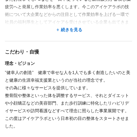
疲労へと発展し作業効率を悪くします。今このアイケアラボの技
術について大企業などからの注目として作業効率を上げる一環で
社員の福利厚生としてアイケアを受けさせている企業も出てきま
した。またスポーツ界においても視力が向上することでパフォー
続きを見る
マンスが上がることも実証されサッカーリーグなどでもこういっ
たアイケアを導入するチームも出てきました。これから注目され
こだわり・自慢
る施術です。
理念・ビジョン
”健幸人の創造” 健康で幸せな人を1人でも多く創造したいのと美
と健康の生涯幸福支援業というのが当社の理念です。
その為に様々なサービスを提供しています。
整骨院や整体といった体を調整するサービス、それとダイエット
や小顔矯正などの美容部門、また歩行訓練に特化したリハビリデ
イサービスや訪問看護などすべて理念に照らした事業展開です。
この度はアイケアラボという日本初の目の整体をスタートさせま
した。