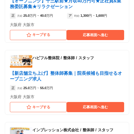
【オープニング】十三駅前★月収40万円可★正社員&業
務委託募集★リラクゼーション
正
25.0
万円
40.0
万円
ア
1,300
円
1,600
円
月給
~
時給
~
大阪府 大阪市
キープする
応募画面へ進む
ハピフル整体院
/
整体師 / スタッフ
【新店舗立ち上げ】整体師募集｜院長候補も目指せるオ
ープニング求人
正
25.0
万円
55.0
万円
月給
~
大阪府 大阪市
キープする
応募画面へ進む
インプレッション株式会社
/
整体師 / スタッフ