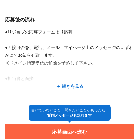
応募後の流れ
●リジョブの応募フォームより応募
↓
●面接可否を、電話、メール、マイページ上のメッセージのいずれ
かにてお知らせ致します。
※ドメイン指定受信の解除を予めして下さい。
↓
●担当者と面接
↓
続きを見る
●採用決定
↓
◎入社
書いていないこと・聞きたいことがあったら...
質問メッセージも送れます
※採用方法が変更となる場合もございますので、ご了承くださ
応募画面へ進む
い。