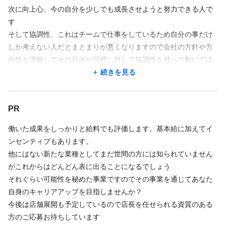
次に向上心、今の自分を少しでも成長させようと努力できる人で
す
そして協調性、これはチームで仕事をしているため自分の事だけ
しか考えない人だとまとまりが悪くなりますので会社の方針や方
向性を理解してその目的や目標に対して協調性を持って動いてほ
しいと思います
続きを見る
アイケアラボは1人約1時間の施術を行います。その中で行う目の
トレーニングです
PR
これはしっかりと相手のモチベーションを上げ指導してあげるこ
とが必要です。
働いた成果をしっかりと給料でも評価します。基本給に加えてイ
資格はなくても先生という立ち位置でしっかりと指導してあげる
ンセンティブもあります。
ことがお客様のためにもなります。
他にはない新たな業種としてまだ世間の方には知られていません
そういったコミュニケーション力をあげるためにも日々努力する
がこれからはどんどん表に出ることになるでしょう
ことは必要です。
それぐらい可能性を秘めた事業ですのでその事業を通じてあなた
その努力することを惜しまない向上心のある方を求めます。
自身のキャリアアップを目指しませんか？
今後は店舗展開も予定しているので店長を任せられる資質のある
方のご応募お待ちしています