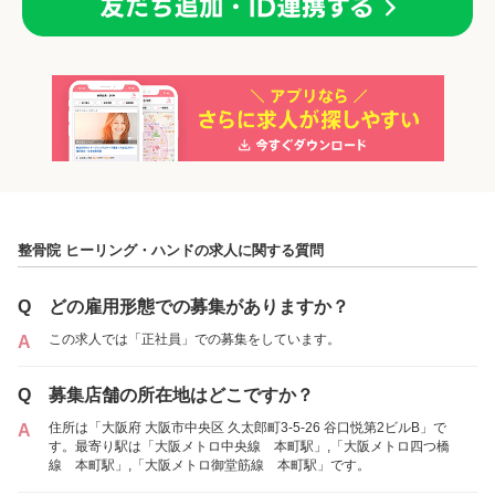
「正社員」を募集している店舗
各店舗の特色（詳しい給与、一緒に働くスタッフ、サービスメニュー、客層
など）が見られます
整骨院 ヒーリング・ハンドの求人に関する質問
1
件の店舗
Q
どの雇用形態での募集がありますか？
整骨院 ヒーリング・ハンド
（大阪府大阪市:本町駅 徒歩 3分 ）
この求人では「正社員」での募集をしています。
A
Q
募集店舗の所在地はどこですか？
正社員
住所は「大阪府 大阪市中央区 久太郎町3-5-26 谷口悦第2ビルB」で
A
す。最寄り駅は「大阪メトロ中央線 本町駅」,「大阪メトロ四つ橋
線 本町駅」,「大阪メトロ御堂筋線 本町駅」です。