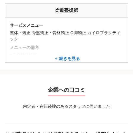
柔道整復師
サービスメニュー
整体・矯正 骨盤矯正・骨格矯正 O脚矯正 カイロプラクティ
ック
メニューの備考
■美療骨格矯正
続きを見る
■整体マッサージ
■鍼灸
■保険治療を補助する実費治療 / 2,000円〜6,000円
■保険外治療 / 3,500円〜8,000円
企業への口コミ
内定者・在籍経験のあるスタッフに伺いました