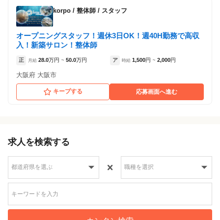
korpo
/
整体師 / スタッフ
オープニングスタッフ！週休3日OK！週40H勤務で高収
入！新築サロン！整体師
正
28.0
万円
50.0
万円
ア
1,500
円
2,000
円
月給
~
時給
~
大阪府 大阪市
キープする
応募画面へ進む
求人を検索する