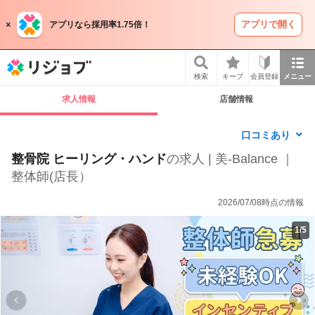
アプリで開く
アプリなら採用率1.75倍！
リジョブ
検索
キープ
会員登録
メニュー
求人情報
店舗情報
口コミあり
整骨院 ヒーリング・ハンド
の求人 | 美-Balance ｜
整体師(店長）
2026/07/08時点の情報
1
/
5
P