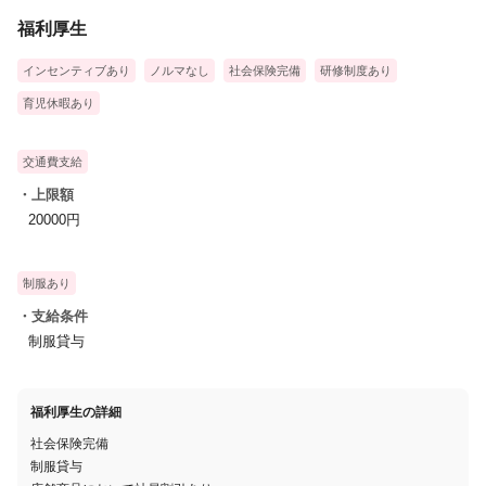
いく中で目に対しての意識づけやトレーニングを行い視力UPや眼
福利厚生
精疲労などに対して行う施術です。
インセンティブあり
ノルマなし
社会保険完備
研修制度あり
男女は問いません
育児休暇あり
社会人経験のある方 歓迎
交通費支給
・上限額
20000円
制服あり
・支給条件
制服貸与
福利厚生の詳細
社会保険完備
制服貸与