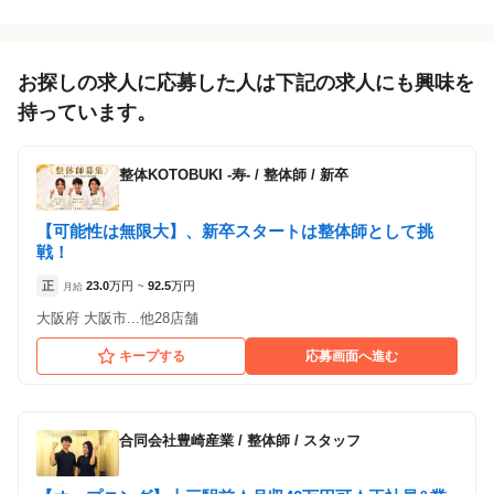
お探しの求人に応募した人は下記の求人にも興味を
持っています。
整体KOTOBUKI -寿-
/
整体師 / 新卒
【可能性は無限大】、新卒スタートは整体師として挑
戦！
正
23.0
万円
92.5
万円
月給
~
大阪府 大阪市...他28店舗
キープする
応募画面へ進む
合同会社豊崎産業
/
整体師 / スタッフ