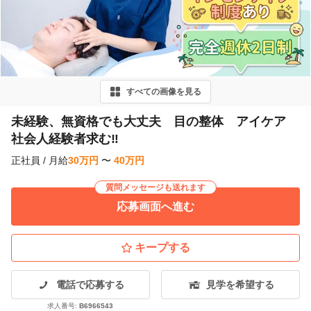
r
e
v
i
すべての画像を見る
o
u
未経験、無資格でも大丈夫 目の整体 アイケア
社会人経験者求む‼️
s
正社員
/
月給
30
万
円
〜
40
万
円
質問メッセージも送れます
応募画面へ進む
キープする
電話で応募する
見学を希望する
求人番号:
B6966543