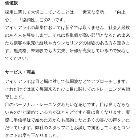
価値観
採用に関して大切にしていることは 「素直な姿勢」 「向上
心」 「協調性」この3つです。
アイケアラボの募集においては新卒では取りません。社会人経験
のある人を募集します。それは客単価が高い部門となるため出来
たら接客や販売の経験やカウンセリングの経験のある方を望みま
す。無資格、未経験でも大丈夫、研修が充実しているので安心し
てください。
サービス・商品
アイケアラボは目と脳に対して低周波などでアプローチします。
それだけでは無く毎回来るたびに目に関してのトレーニングも指
導します。
目のパーソナルトレーニングみたいな感じです。目は良くならな
いものだと諦めている方がほとんどですが目は良くなります。実
際に半信半疑で始めた方からも感動したと多くの喜びの声をいた
だいています。弊社のスタッフにもお試しで施術しているとコン
タクトの度も下がりました。