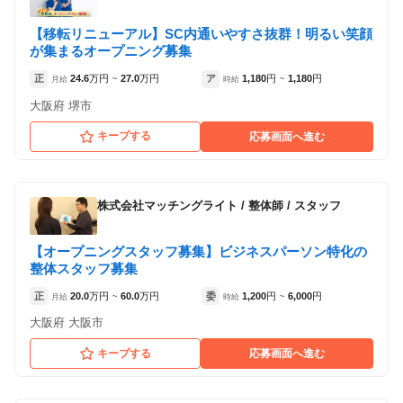
【移転リニューアル】SC内通いやすさ抜群！明るい笑顔
が集まるオープニング募集
正
24.6
万円
27.0
万円
ア
1,180
円
1,180
円
月給
~
時給
~
大阪府 堺市
キープする
応募画面へ進む
株式会社マッチングライト
/
整体師 / スタッフ
【オープニングスタッフ募集】ビジネスパーソン特化の
整体スタッフ募集
正
20.0
万円
60.0
万円
委
1,200
円
6,000
円
月給
~
時給
~
大阪府 大阪市
キープする
応募画面へ進む