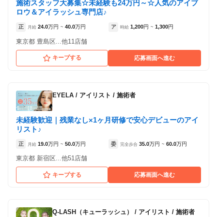
施術スタッフ大募集☆未経験も24万円～☆人気のアイブ
ロウ＆アイラッシュ専門店♪
正
24.0
万円
40.0
万円
ア
1,200
円
1,300
円
月給
~
時給
~
東京都 豊島区...他11店舗
キープする
応募画面へ進む
EYELA
/
アイリスト / 施術者
未経験歓迎｜残業なし×1ヶ月研修で安心デビューのアイ
リスト♪
正
19.0
万円
50.0
万円
委
35.0
万円
60.0
万円
月給
~
完全歩合
~
東京都 新宿区...他51店舗
キープする
応募画面へ進む
Q-LASH（キューラッシュ）
/
アイリスト / 施術者