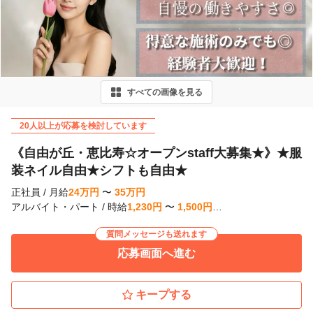
r
e
v
i
すべての画像を見る
o
u
20人以上が応募を検討しています
s
《自由が丘・恵比寿☆オープンstaff大募集★》★服
装ネイル自由★シフトも自由★
正社員
/
月給
24
万
円
〜
35
万
円
アルバイト・パート
/
時給
1,230
円
〜
1,500
円
…
質問メッセージも送れます
応募画面へ進む
キープする