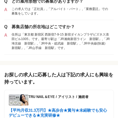
Q
どの雇用形態での募集がありますか？
この求人では「正社員」,「アルバイト・パート」,「業務委託」での
A
各店舗の特色（詳しい給与、一緒に働くスタッフ、サービスメニュー、客層
各店舗の特色（詳しい給与、一緒に働くスタッフ、サービスメニュー、客層
募集をしています。
など）が見られます
など）が見られます
1
1
件の店舗
件の店舗
Q
募集店舗の所在地はどこですか？
ロコラッシュ 新宿西口大ガード店
ロコラッシュ 新宿西口大ガード店
住所は「東京都 新宿区 西新宿7-9-15 新宿ダイカンプラザビズネス清
A
（東京都新宿区:新宿駅 徒歩 9分 ）
（東京都新宿区:新宿駅 徒歩 9分 ）
田ビル1005」です。最寄り駅は「JR湘南新宿ライン 新宿駅」,「JR
埼京線 新宿駅」,「JR中央・総武線 新宿駅」,「JR中央線(快速)
新宿駅」,「JR山手線 新宿駅」です。
お探しの求人に応募した人は下記の求人にも興味を
持っています。
TRU NAIL＆EYE
/
アイリスト / 施術者
【平均月収31.3万円】★高歩合★賞与★未経験でも安心
デビューできる★充実研修★