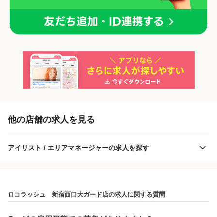
「正社員」を募集している店舗
各店舗の特色（詳しい給与、一緒に働くスタッフ、サービスメニュー、客層
他の店舗の求人を見る
など）が見られます
1
件の店舗
アイリスト / エリアマネージャーの求人を探す
ロコラッシュ 新宿西口大ガード店
（東京都新宿区:新宿駅 徒歩 9分 ）
ロコラッシュ 新宿西口大ガード店の求人に関する質問
アルバイト・
正社員
業務委託
「アルバイト・パート」を募集している店舗
「業務委託」を募集している店舗
パート