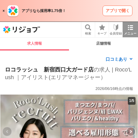
アプリで開く
アプリなら採用率1.75倍！
リジョブ
検索
キープ
会員登録
メニュー
求人情報
店舗情報
口コミあり
ロコラッシュ 新宿西口大ガード店
の求人 | Roco'L
ush ｜アイリスト(エリアマネージャー）
2026/06/16時点の情報
1
/
5
P