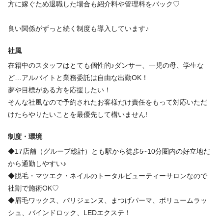
けません。
方に嫁ぐため退職した場合も紹介料や管理料をバック♡
仕事内容
またぜひよろしくお願い致します(^^)
◆施術を中心としたサロン内業務全般、ネット予約管理、SNS更
良い関係がずっと続く制度も導入しています♪
新
既存店舗（直営＋フランチャイズ）の推進業務全般
(施術接客、受付、電話対応、材料管理、清掃、カルテ管理など)
社風
新規出店業務
在籍中のスタッフはとても個性的♪ダンサー、一児の母、学生な
カウンセリングでしっかりご要望を引き出し、
ど…アルバイトと業務委託は自由な出勤OK！
スピーディーかつ丁寧に、そして最高の仕上がりをご提供してい
必要資格
夢や目標がある方を応援したい！
ます☆
そんな社風なので予約されたお客様だけ責任をもって対応いただ
美容師免許
けたらやりたいことを最優先して構いません!
必要資格
制度・環境
福利厚生
美容師免許
◆17店舗（グループ総計）とも駅から徒歩5~10分圏内の好立地だ
インセンティブあり
社会保険完備
社員登用あり
研修制度あり
から通勤しやすい♪
◆脱毛・マツエク・ネイルのトータルビューティーサロンなので
福利厚生
社割で施術OK♡
交通費支給
◆眉毛ワックス、パリジェンヌ、まつげパーマ、ボリュームラッ
インセンティブあり
社員登用あり
副業・WワークOK
・上限額
シュ、バインドロック、LEDエクステ！
10000円