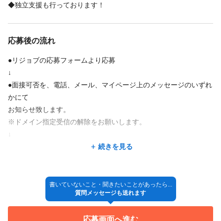
◆独立支援も行っております！
・支給条件
福利厚生の詳細
相談可能
◎社員割引、施術無料など
◎食事会など
応募後の流れ
（もちろん強制は無し♪時々美味しいものを食べに行きます♡）
福利厚生の詳細
●リジョブの応募フォームより応募
◎雇用保険・労災
↓
◎社員割引、施術無料など
●面接可否を、電話、メール、マイページ上のメッセージのいずれ
特徴
◎食事会など（もちろん強制は無し♪時々美味しいものを食べに行きます
かにて
♡）
急募
経験者歓迎
個人サロン
駅近
地域密着
完全歩合
お知らせ致します。
※ドメイン指定受信の解除をお願いします。
繁華街にある
主婦・主夫歓迎
↓
特徴
●担当者と面接（オンライン）
続きを見る
急募
未経験歓迎
経験者歓迎
個人サロン
駅近
新卒歓迎
地域密着
↓
●採用決定
繁華街にある
主婦・主夫歓迎
↓
書いていないこと・聞きたいことがあったら...
質問メッセージも送れます
◎入社
応募画面へ進む
※採用方法が変更となる場合もございますので、ご了承くださ