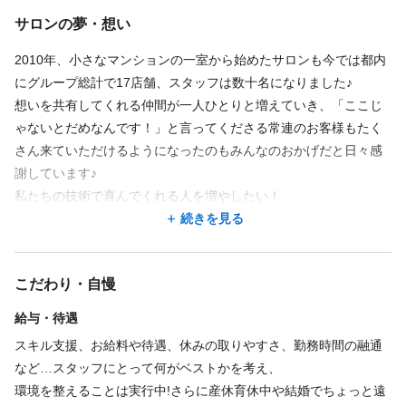
周りの友人、知人にも大好評です!ありがとうございます。
勤務時間
サロンの夢・想い
技術や接客はもちろんのこと、サロンの雰囲気もとっても素敵な
週1回
週2回
週3回
週4回
週5回
週6回
週7回
シフト制
上、リラックスできてお気に入りのサロンです。
週3回
週4回
週5回
シフト制
時短勤務OK
時短勤務OK
2010年、小さなマンションの一室から始めたサロンも今では都内
10:00〜22:00／最終受付21：00
にグループ総計で17店舗、スタッフは数十名になりました♪
10:00〜22:00／最終受付21時
◆リピートです!施術スピード、接客、仕上がりの美しさ、持ちの
想いを共有してくれる仲間が一人ひとりと増えていき、「ここじ
*パートは1日5～8時間勤務で応相談
良さ全て満足です!
ゃないとだめなんです！」と言ってくださる常連のお客様もたく
☆仲間が助け合いながら営業しております♪
さん来ていただけるようになったのもみんなのおかげだと日々感
◆他のまつパサロンとは格段にまつ毛の上がり方が違います!
休日
謝しています♪
希望に沿ってまつ毛を上げてくれますしとても優しくフレンドリ
私たちの技術で喜んでくれる人を増やしたい！
完全週休2日
土日休み
ーに話しかけてくださるのでリラックスして施術を受けることが
休日
その目標を実現するため店舗拡大を計画していますのでみなさん
続きを見る
できます!
◆週休二日（シフト休・月2日まで土日休OK）
のお力を貸していただけるとうれしいです♡
完全週休2日
土日休み
◆正月休
◆別のサロンさんでは140本160本だったのにここで200本付けて
◆月180時間勤務・週休二日
こだわり・自慢
もらいました!!もうほんと感謝です!!
（シフト休・月2日まで土日休OK）
＊業務委託は週3～5日で、ご応募後希望をお聞かせください
給与・待遇
◆正月休
◆4度目の来店ですがいつも施術が早いのにとっても綺麗で、自分
スキル支援、お給料や待遇、休みの取りやすさ、勤務時間の融通
◆有給（入社6か月後～取得可）
に合ったまつげエクステを一緒に選んでもらってます。
など…スタッフにとって何がベストかを考え、
＊パートは週3～5日で、ご応募後希望をお聞かせください
仕事内容
色々なまつげエクステサロンに行ってきましたが、ここ以外は行
環境を整えることは実行中!さらに産休育休中や結婚でちょっと遠
まつげパーマ
アイラッシュ
まつげエクステ