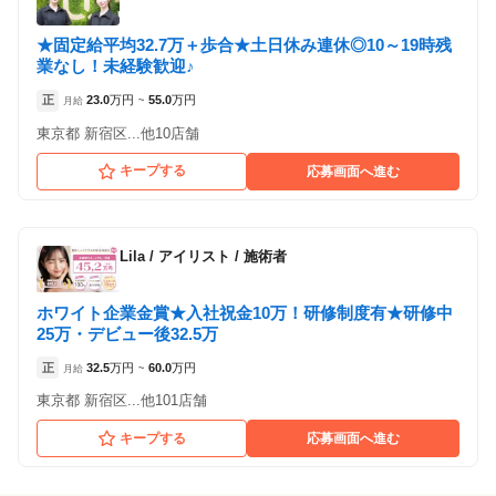
★固定給平均32.7万＋歩合★土日休み連休◎10～19時残
業なし！未経験歓迎♪
正
23.0
万円
55.0
万円
月給
~
東京都 新宿区...他10店舗
キープする
応募画面へ進む
Lila
/
アイリスト / 施術者
ホワイト企業金賞★入社祝金10万！研修制度有★研修中
25万・デビュー後32.5万
正
32.5
万円
60.0
万円
月給
~
東京都 新宿区...他101店舗
キープする
応募画面へ進む