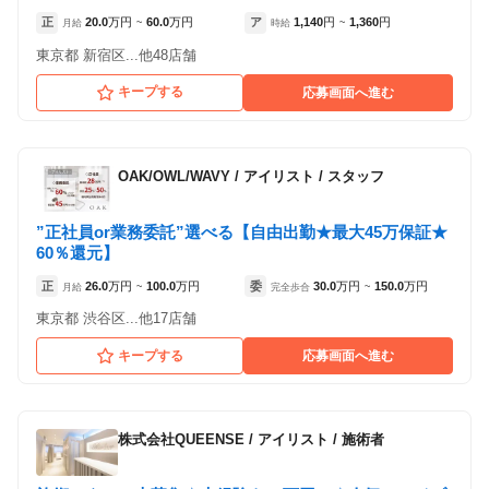
正
20.0
万円
60.0
万円
ア
1,140
円
1,360
円
月給
~
時給
~
東京都 新宿区...他48店舗
キープする
応募画面へ進む
OAK/OWL/WAVY
/
アイリスト / スタッフ
”正社員or業務委託”選べる【自由出勤★最大45万保証★
60％還元】
正
26.0
万円
100.0
万円
委
30.0
万円
150.0
万円
月給
~
完全歩合
~
東京都 渋谷区...他17店舗
キープする
応募画面へ進む
株式会社QUEENSE
/
アイリスト / 施術者