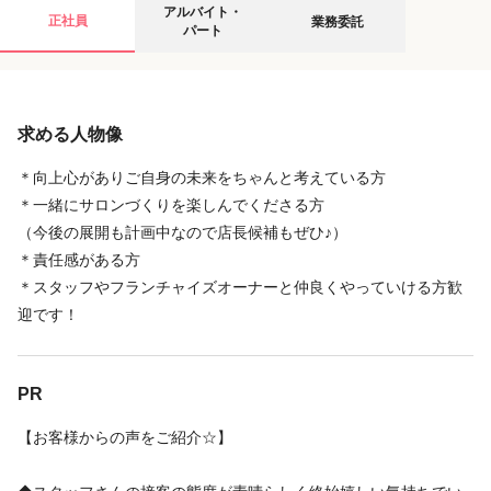
アルバイト・パートの募集要項
業務委託の募集要項
アルバイト・
正社員
業務委託
パート
給与
給与
求める人物像
時給
完全歩合
1,230円
24万円
〜
1,500円
〜
50万円
◆時給+交通費+指名・店販手当+売り上げ歩合
業務内容により委託費用が変動します。
＊向上心がありご自身の未来をちゃんと考えている方
*交通費支給は1万円まで
＊一緒にサロンづくりを楽しんでくださる方
（今後の展開も計画中なので店長候補もぜひ♪）
店舗名・勤務地
＊責任感がある方
店舗名・勤務地
＊スタッフやフランチャイズオーナーと仲良くやっていける方歓
ロコラッシュ 新宿西口大ガード店
迎です！
ロコラッシュ 新宿西口大ガード店
東京都 新宿区 西新宿7-9-15 新宿ダイカンプラザビズネス清田
東京都 新宿区 西新宿7-9-15 新宿ダイカンプラザビズネス清田
ビル1005
ビル1005
新宿駅 徒歩 9分
PR
新宿駅 徒歩 9分
【お客様からの声をご紹介☆】
地図を見る
地図を見る