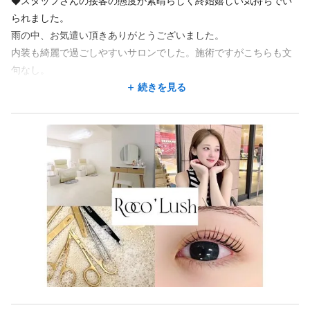
◆スタッフさんの接客の態度が素晴らしく終始嬉しい気持ちでい
地図アプリで見る
られました。
地図アプリで見る
雨の中、お気遣い頂きありがとうございました。
内装も綺麗で過ごしやすいサロンでした。施術ですがこちらも文
勤務地が希望に合わなくても、応募した後に相談できることが
あります。
句なし。
勤務地が希望に合わなくても、応募した後に相談できることが
あります。
デザインを決めるのが苦手な私にとってたくさん提案してくださ
続きを見る
この求人の別店舗
ったり実際にマツエクを当ててみたり、
この求人の別店舗
ロコラッシュ 三軒茶屋店 三軒茶屋駅 徒歩6分
とてもわかりやすいカウンセリング、施術も全く痛くなくすやす
ロコラッシュ 三軒茶屋店 三軒茶屋駅 徒歩6分
や寝てしまいました。
ロコラッシュ 西船橋店 西船橋駅 徒歩7分/京成西船駅 徒歩9分
アトバイスも下さりまた次のデザインを決めるのが楽しみです。
ロコラッシュ 西船橋店 西船橋駅 徒歩7分/京成西船駅 徒歩9分
ロコラッシュ横浜店 神奈川駅 徒歩5分/横浜駅 徒歩6分
ロコラッシュ横浜店 神奈川駅 徒歩5分/横浜駅 徒歩6分
ロコラッシュ 仙川店 仙川駅 徒歩1分
◆アイブロウとまつ毛パーマお願いしました。
ロコラッシュ 仙川店 仙川駅 徒歩1分
ロコラッシュ自由が丘店 自由が丘駅 徒歩3分
カウンセリングも丁寧で施術も上手で大変よかったです。
ロコラッシュ自由が丘店 自由が丘駅 徒歩3分
色々アドバイスしてくださりありがとうございました。
続きを見る
お店もとても綺麗で清潔で素敵でした。
続きを見る
◆新宿店でまつげパーマをしていただくのは2回目。1回目同様に
自分好みの自然なカールに整えてもらえました。
勤務時間