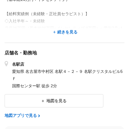
【給料実績例（未経験・正社員セラピスト）】
◇入社半年～・未経験
月収35万円（基本給26万円+インセンティブ 9万円）+ 賞与7月+1
続きを見る
2月
月収50万円（基本給26万円+インセンティブ24万円）+ 賞与7月+1
2月
店舗名・勤務地
◇入社1年～・未経験
名駅店
月収75万円（基本給26万円+インセンティブ49万円）+ 賞与7月+1
愛知県 名古屋市中村区 名駅４－２－９ 名駅クリスタルビル5
2月
Ｆ
国際センター駅 徒歩 2分
◇その他
月収100万円 以上も増えてます！！！
地図を見る
【実績／未経験】
地図アプリで見る
☆年収1000万円以上（達成者は年々増加中）