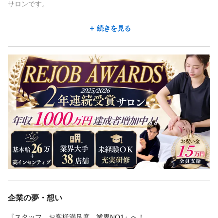
サロンです。
○頑張った分だけ収入ＵＰ！年収1,000万円も可能
続きを見る
◇未経験者歓迎！
「目標達成に応じた成果報酬（ジョブ型）」と
未経験の方も、丁寧に指導をしますので、
「安心の基本給（メンバーシップ型）」を組み合わせた
安心してご応募ください。
「ハイブリッド型」の給与制度を導入。
併設スクールで講師を行う先生が直接指導、
お客様の幸せに貢献した分、努力した分、を正当に評価し、しっ
未経験から、一流のセラピストを目指せます。
かり収入に反映します！
未経験からでも業界トップクラスの収入を目指せる
◇経験者歓迎!
業界TOPクラスの研修・サポート体制で、成長と収入ＵＰを叶え
同業のサロン様向けのセミナーを数多く開催、
られる環境です。
日本中、海外からも同業者が学びに来ており、
先進技術が身に付きます。
○施術室、スタッフルームは全室、空調完備の完全個室！
現場配属後も毎月の定期勉強会や、
働きやすい環境
レベル毎の個別研修、パワーアップ研修、
狭いバックヤードではなく
自由参加勉強会などを用意。
広々快適な『完全個室』の『スタッフルーム型』に
経験者もスキルアップできる環境です。
企業の夢・想い
なっており、スタッフの交流、快適に働ける環境を
大事に考えています。
『スタッフ、お客様満足度 業界NO1』へ！