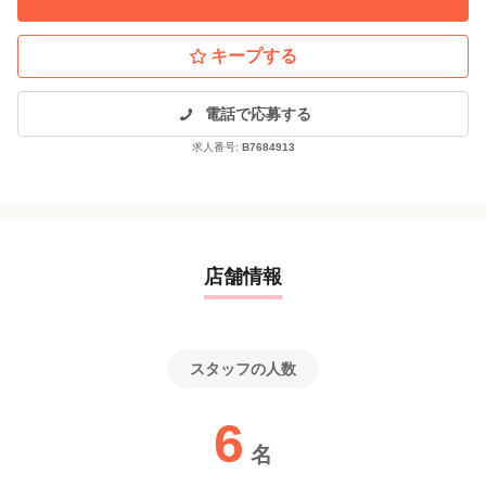
＜面接地＞
キープする
【北海道】札幌大通店 又は 東京本社
【東北】仙台店 又は 東京本社
電話で応募する
【関東】本社:東京都台東区東上野3-18-7 SK上野ビル9F
求人番号:
B7684913
【中部】名駅店、栄店 又は 東京本社
【関西】京都店、難波店、梅田店、天王寺店、京橋店、
高槻店、神戸三宮店 又は東京本社
【中国】広島店 又は 東京本社
【九州】博多駅前店、福岡天神店、小倉店 又は東京本社
店舗情報
※現在、本社での面接は、ＷＥＢで行っております。
スタッフの人数
6
名