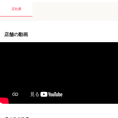
◆健康診断(年1回)※希望者は家族も受診可能
◆無料ファミリー施術制度
正社員
店舗の動画