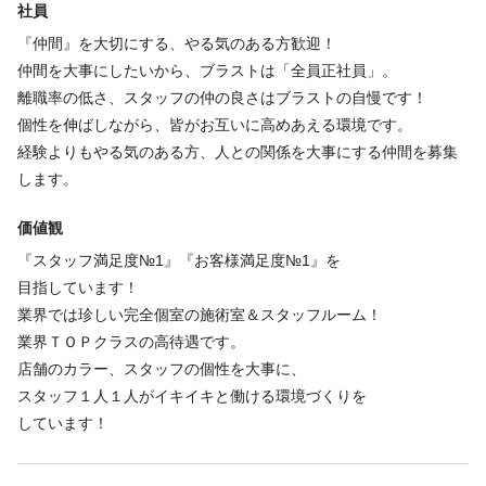
みませんか。
社員
【東北】
配属後の研修も充実、経験者もスキルＵＰできます
仙台店
『仲間』を大切にする、やる気のある方歓迎！
【関東】
仲間を大事にしたいから、ブラストは「全員正社員」。
銀座店・表参道店・恵比寿店・自由が丘店・上野店・
離職率の低さ、スタッフの仲の良さはブラストの自慢です！
新宿店・高田馬場店・渋谷店・池袋店・錦糸町店・
個性を伸ばしながら、皆がお互いに高めあえる環境です。
吉祥寺店・立川店・町田店・横浜店・川崎店・溝の口店・
経験よりもやる気のある方、人との関係を大事にする仲間を募集
湘南藤沢店・千葉店・船橋店・柏店・大宮店・川越店
します。
【中部】
価値観
名駅店・栄店
【関西】
『スタッフ満足度№1』『お客様満足度№1』を
京都店・難波店・梅田店・天王寺店・京橋店・高槻店・
目指しています！
神戸三宮店
業界では珍しい完全個室の施術室＆スタッフルーム！
【中国】
業界ＴＯＰクラスの高待遇です。
広島店
店舗のカラー、スタッフの個性を大事に、
【九州】
スタッフ１人１人がイキイキと働ける環境づくりを
博多店・天神店・小倉店・熊本店
しています！
※全店舗駅近