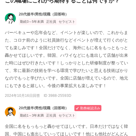
この職場にこれから期待することは何ですか？
20代後半/男性/現職（回答時）
勤続3～5年未満
正社員
セラピスト
バーベキューや忘年会など、イベントが楽しいので、これからま
た、コロナ前のように社員旅行などイベントが増えて行くのがと
ても楽しみです！全国だけでなく、海外にもに名をもっともっと
轟かせてほしいです。韓国、ハワイなどにも進出して店舗が出来
た時にはぜひ行きたいです！しっかりとした研修制度が整ってい
て、常に最新の技術を学べる環境で学びたいと思える技術ばかり
なのでもっと学びたいです。全国に店舗が増えているので、地元
にもできると嬉しい。今後の事業拡大も楽しみです！
2024年10月16日回答 ID 3988-25593D
20代後半/男性/現職（回答時）
勤務確認済み
勤続1～3年未満
正社員
セラピスト
全国に名をもっもっと轟かせてほしいです。日本だけではなく韓
国、中国にも進出していってほしいです！他にも他社がどんどん