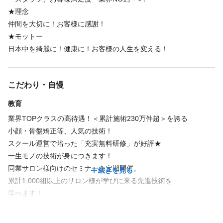
★理念
接客業の経験がある方は、実務で活かしていただく
○施術以外の業務を効率化！
仲間を大切に！お客様に感謝！
ことができます。
セラピスト全員にiPadを支給、予約やスケジュール管理も簡単。
★モットー
中途入社＆未経験スタートの先輩も活躍中！
自社マニュアルシステムを導入し
日本中を綺麗に！健康に！お客様の人生を変える！
先輩たちの前職は、販売スタッフ、飲食店スタッフ、
研修マニュアルも充実しています。
営業職、事務職、建築関係、美容師、整体師、
また、新規予約管理や集客は、本社で一括管理。
エステティシャン、理学療法士、ヘッドスパニスト、
お客様の施術対応以外の業務は全て簡略化し
こだわり・自慢
パーソナルトレーナー、ヨガインストラクター
施術に集中できる職場づくりに努めています！
など、さまざま。
教育
○仕事も遊びも一生懸命!
業界TOPクラスの高待遇！＜累計施術230万件超＞を誇る
未経験から入社をした社員も多く活躍しているので、
社員旅行・BBQ・忘年会など楽しいイベントも沢山!
小顔・骨盤矯正等、人気の技術！
不安なことがあれば遠慮なく先輩に相談してください。
一生モノのスキルと仲間を、当社で手に入れませんか?
スクール運営で培った「充実無料研修」が好評★
新しい仲間をみんなでサポートします。
今後も全国に続々出店、一緒にがんばる仲間を募集
一生モノの技術が身につきます！
しています。
同業サロン様向けのセミナーを定期開催。
続きを見る
累計1,000組以上のサロン様が学びに来る先進技術を
セラピストは、自分の手でお客様の人生を変えられる、
＜全国38店舗＞
学べます！
日々やりがいを感じられる職業です。
【北海道】
入社後は当社スクールの内容を基礎から学べ、
一流セラピストを目指し、あなたの人生を変えて
札幌店
未経験でも安心！