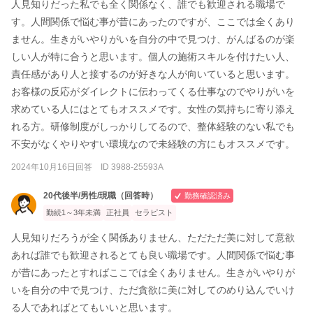
人見知りだった私でも全く関係なく、誰でも歓迎される職場で
す。人間関係で悩む事が昔にあったのですが、ここでは全くあり
ません。生きがいやりがいを自分の中で見つけ、がんばるのが楽
しい人が特に合うと思います。個人の施術スキルを付けたい人、
責任感があり人と接するのが好きな人が向いていると思います。
お客様の反応がダイレクトに伝わってくる仕事なのでやりがいを
求めている人にはとてもオススメです。女性の気持ちに寄り添え
れる方。研修制度がしっかりしてるので、整体経験のない私でも
不安がなくやりやすい環境なので未経験の方にもオススメです。
2024年10月16日回答 ID 3988-25593A
20代後半/男性/現職（回答時）
勤務確認済み
勤続1～3年未満
正社員
セラピスト
人見知りだろうが全く関係ありません、ただただ美に対して意欲
あれば誰でも歓迎されるとても良い職場です。人間関係で悩む事
が昔にあったとすればここでは全くありません。生きがいやりが
いを自分の中で見つけ、ただ貪欲に美に対してのめり込んでいけ
る人であればとてもいいと思います。