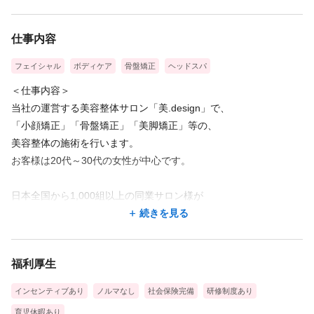
仕事内容
フェイシャル
ボディケア
骨盤矯正
ヘッドスパ
＜仕事内容＞
当社の運営する美容整体サロン「美.design」で、
「小顔矯正」「骨盤矯正」「美脚矯正」等の、
美容整体の施術を行います。
お客様は20代～30代の女性が中心です。
日本全国から1,000組以上の同業サロン様が
学びに来ている、
続きを見る
業界TOPクラス、美容整体の先進技術で、
お客様を美と健康に導きます。
福利厚生
施術室は全て、空調完備の広々とした『完全個室』、
清潔・快適で働きやすい環境です。
インセンティブあり
ノルマなし
社会保険完備
研修制度あり
お客様の施術は完全担当制で行います。
育児休暇あり