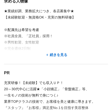
求める人物像
★業績好調、業務拡大につき、各店募集中★
【未経験歓迎・無資格OK・充実の無料研修】
※配属先は希望を考慮
※社員全員、「正社員」採用！
※男性歓迎、女性歓迎
※完全週休2日制
※転勤無し
続きを見る
向上心と協調性、そして、『仲間』を大事にする
PR
という当社の考えに共感して頂ける方。
一流のセラピストを目指したい方。
充実研修！【未経験】でも収入ＵＰ！
人間性重視!!やる気がある方であれば歓迎いたします。
20～30代中心に活躍★「小顔矯正」「骨盤矯正」等、
一生モノの技術が無料で身につく♪
店長候補も募集、
業界TOPクラスの技術で、お客様を美と健康に導きます。
毎年出店していますので、
『スタッフ』『お客様』満足度No.1を目指す美容整体
頑張り次第でスピード就任も夢ではありません。