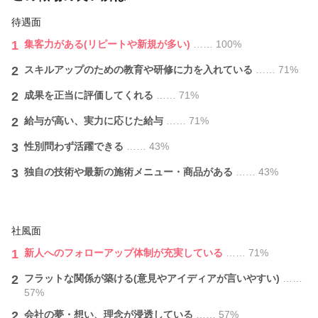
待遇面
1
集客力がある(リピートや新規が多い)
…… 100%
2
スキルアップのための教育や研修に力を入れている
…… 71%
2
成果を正当に評価してくれる
…… 71%
2
給与が⾼い、実力に応じた給与
…… 71%
3
性別問わず活躍できる
…… 43%
3
独自の技術や最新の施術メニュー・商品がある
…… 43%
社風面
1
新人へのフォローアップ体制が充実している
…… 71%
2
フラットな関係が築ける(意見やアイディアが言いやすい)
……
57%
2
会社の夢・想い、理念が浸透している
…… 57%