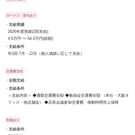
＜入社後の流れ＞
ボーナス・賞与あり
入社後まずは約1ヶ月間、整体スクールと同じ技術を
じっくり基礎から身につけます。
・支給実績
2025年度実績(2回支給)
研修終了後はお祝い金15万円を支給します。
4.5万円 〜 54.0万円(総額)
・支給条件
年2回 7月・12月（個人成績に応じて支給）
交通費支給
・全額支給
・支給条件
＜支給内容＞ ◆通勤交通費全額 ◆勉強会交通費全額 （本社・大阪オ
フィス・他店舗迄） ◆店長会議参加交通費、移動時間売上保障
制服あり
・支給条件