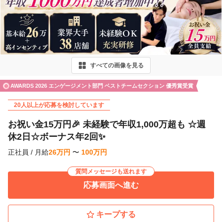
r
e
v
i
すべての画像を見る
o
u
AWARDS 2026 エンゲージメント部門 ベストチームセクション 優秀賞受賞
s
20人以上が応募を検討しています
お祝い金15万円🎉 未経験で年収1,000万超も ☆週
休2日☆ボーナス年2回✨
正社員
/
月給
26
万
円
〜
100
万
円
質問メッセージも送れます
応募画面へ進む
キープする