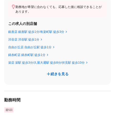
☆月収100万円以上（達成者は年々増加中）
勤務地が希望に合わなくても、応募した後に相談できることが
あります。
◆交通費全額支給
◆賞与年2回(7月・12月)別途支給
この求人の別店舗
◆研修終了後に【合格祝い金15万円】支給
（研修費全額無料）
銀座店 銀座駅 徒歩1分/有楽町駅 徒歩3分
渋谷店 渋谷駅 徒歩1分
＜試用期間あり＞1ヶ月～3ヶ月（個人差有り）
自由が丘店 自由が丘駅 徒歩1分
その間の基本給20万円～26万円
錦糸町店 錦糸町駅 徒歩1分
試用期間以降は基本給＋インセンティブとなります。
栄店 栄駅 徒歩3分/久屋大通駅 徒歩8分/伏見駅 徒歩10分
試用期間中も社会保険等の待遇に変更はありません。
続きを見る
★業界No.1クラスの高待遇！
安定した基本給に加え、成果に応じたインセンティブで
収入にしっかり反映！
頑張り、努力次第で大きな収入アップを実現できます
勤務時間
週5回