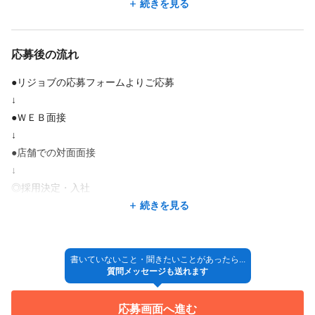
目指しています。
続きを見る
弊社はバーベキューや社員旅行などのイベント・行事も
応募後の流れ
社員みんなで楽しんでいます。
私自身も皆と過ごす時間をとても楽しみにしています。
●リジョブの応募フォームよりご応募
私はブラストの仲間が大好きです！
↓
●ＷＥＢ面接
ご応募お待ちしております。
↓
●店舗での対面面接
↓
◎採用決定・入社
続きを見る
まずは、私服で気軽に受けられるWEB面接から
行っております！
少しでも気になった方、まずはご応募ください。
書いていないこと・聞きたいことがあったら...
質問メッセージも送れます
面接は肩の力を抜いてお話しし、
お互いのことを知る場にできればと思っています！
応募画面へ進む