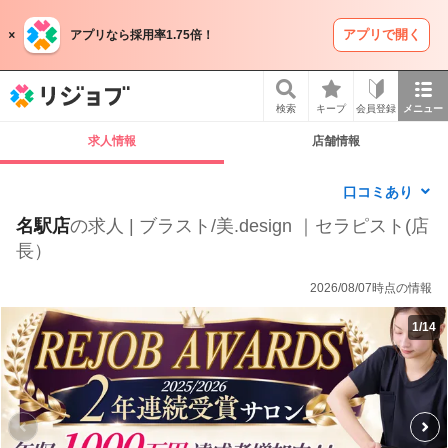
アプリで開く
アプリなら採用率1.75倍！
リジョブ
検索
キープ
会員登録
メニュー
求人情報
店舗情報
口コミあり
名駅店
の求人 | ブラスト/美.design ｜セラピスト(店
長）
2026/08/07時点の情報
1
/
14
P