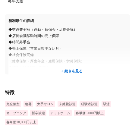
毎年支給
福利厚生の詳細
◆交通費全額（通勤・勉強会・店長会議）
◆店長会議移動時間の売上保障
◆時間外手当
◆売上保障（営業日数少ない月）
◆社会保険完備
（健康保険・厚生年金・雇用保険・労災保険）
◆施術保険(日本治療協会)
続きを見る
◆iPad1人1台
◆制服支給
◆自社定期勉強会/個別勉強会（毎月）
特徴
バックアップ勉強会（月2回）
◆自社運営同業サロン様向けセミナー無料参加
完全個室
急募
大手サロン
未経験歓迎
経験者歓迎
駅近
（外部参加1回￥66000）
◆研修制度（全額会社負担）
オープニング
新卒歓迎
アットホーム
客単価5,000円以上
◆入社研修時宿泊費・往復交通費会社負担（遠方の方）
客単価10,000円以上
◆入社お祝金15万円
◆出産お祝金