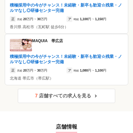
積極採用中の今がチャンス！未経験・新卒も歓迎☆残業・ノ
ルマなし◎研修センター完備
正
20
万円
30
万円
ア
1,100
円
1,150
円
月給
~
時給
~
香川県
高松市
（瓦町駅 徒歩6分）
MAQUIA 帯広店
積極採用中の今がチャンス！未経験・新卒も歓迎☆残業・ノ
ルマなし◎研修センター完備
正
20
万円
30
万円
ア
1,080
円
1,100
円
月給
~
時給
~
北海道
帯広市
（帯広駅）
7
店舗すべての求人を見る
店舗情報