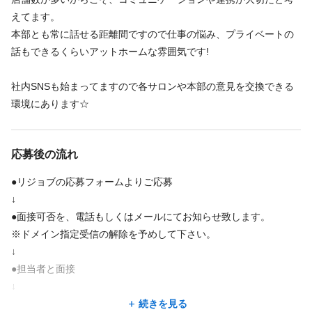
社会保険完備
交通費支給
制服あり
えてます。
本部とも常に話せる距離間ですので仕事の悩み、プライベートの
話もできるくらいアットホームな雰囲気です!
福利厚生の詳細
≪高待遇でお待ちしています♪≫
社内SNSも始まってますので各サロンや本部の意見を交換できる
環境にあります☆
◎交通費:全額支給
◎昇給・昇格随時
◎社会保険・各種保険完備
応募後の流れ
◎制服貸与
●リジョブの応募フォームよりご応募
↓
特徴
●面接可否を、電話もしくはメールにてお知らせ致します。
※ドメイン指定受信の解除を予めして下さい。
大手サロン
未経験歓迎
経験者歓迎
駅近
オープニング
↓
●担当者と面接
↓
●採用決定
続きを見る