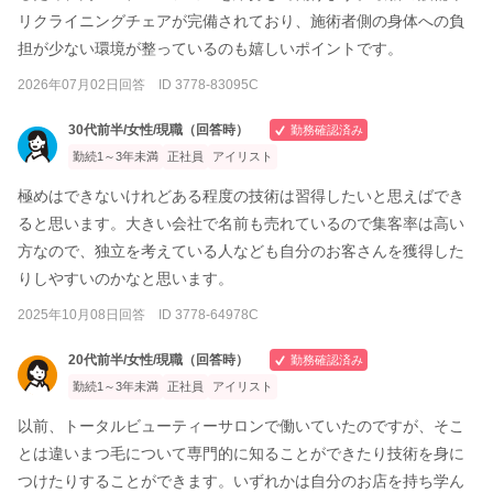
リクライニングチェアが完備されており、施術者側の身体への負
担が少ない環境が整っているのも嬉しいポイントです。
2026年07月02日回答 ID 3778-83095C
30代前半/女性/現職（回答時）
勤務確認済み
勤続1～3年未満
正社員
アイリスト
極めはできないけれどある程度の技術は習得したいと思えばでき
ると思います。大きい会社で名前も売れているので集客率は高い
方なので、独立を考えている人なども自分のお客さんを獲得した
りしやすいのかなと思います。
2025年10月08日回答 ID 3778-64978C
20代前半/女性/現職（回答時）
勤務確認済み
勤続1～3年未満
正社員
アイリスト
以前、トータルビューティーサロンで働いていたのですが、そこ
とは違いまつ毛について専門的に知ることができたり技術を身に
つけたりすることができます。いずれかは自分のお店を持ち学ん