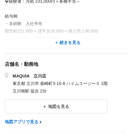
💎経験者：月給 231,000円＋各種手当～
給与例
・未経験 入社半年
固定給221,000 + 諸手当20,000 + 個人売上90,000
＝331,000円 + 交通費全額支給
続きを見る
・経験者 入社1年
固定給231,000 + 諸手当30,000 + 個人売上歩合150,000
店舗名・勤務地
＝411,000円 + 交通費全額支給
MAQUIA 立川店
✨売上インセンティブ 最大20％バック！
東京都 立川市 柴崎町3-10-8 ハイムスージーⅡ 1階
試用期間あり：3か月／時給1,230円～
立川南駅 徒歩 2分
＼サロン環境とサポート／
地図を見る
1⃣専用コールセンターあり📞
施術中の電話対応なし！施術に集中できます♪
地図アプリで見る