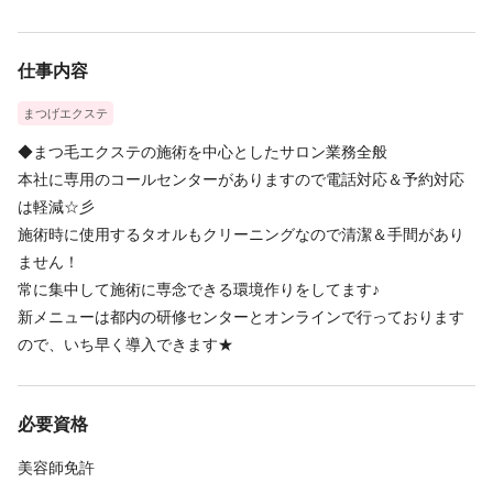
シフトのお休みにプラスして連休にすることも可能なので旅行や
帰省、好きなアーティストのライブの時だってお休みが取得でき
仕事内容
ますよ＾＾
まつげエクステ
■有給がとりやすい！
◆まつ毛エクステの施術を中心としたサロン業務全般
「休暇制度があっても実際取れるのかな・・・」そんな心配はい
本社に専用のコールセンターがありますので電話対応＆予約対応
りません！
は軽減☆彡
協力し合ってシフトを決めるのはもちろん、入客数とスタッフ数
施術時に使用するタオルもクリーニングなので清潔＆手間があり
の配分もしっかり考えているのでお休みはきちんと取れます！
ません！
接客業ですが年始休暇の休暇があるのも嬉しいポイント♪
常に集中して施術に専念できる環境作りをしてます♪
新メニューは都内の研修センターとオンラインで行っております
ので、いち早く導入できます★
必要資格
美容師免許