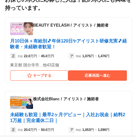
持っています。
BEAUTY EYELASH
/
アイリスト / 施術者
月10日休＋有給別🎵年休120日✨アイリスト研修充実🎵経
験者・未経験者歓迎！
正
22.0
万円
45.0
万円
ア
1,075
円
1,476
円
月給
~
時給
~
東京都 国分寺市...他43店舗
キープする
応募画面へ進む
MAQUIA 立川店
株式会社Blanc
/
アイリスト / 施術者
各店舗の特色（詳しい給与、一緒に働くスタッフ、サービスメニュー、客層
など）が見られます
未経験も歓迎｜最早2ヶ月デビュー｜入社お祝金｜給料2
1
件の店舗
1万超｜完全週休二日｜
MAQUIA 立川店
正
20.0
万円
50.0
万円
ア
1,053
円
1,590
円
月給
~
時給
~
（東京都立川市:立川南駅 徒歩 2分 ）