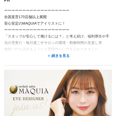
PR
◆向上心のある方
◆スタッフ、お客様のコミュニケーションを大切にできる方
ーーーーーーーーーーーーーーーーーー
地図アプリで見る
◆制度が整った環境で長く働き続けたい方
全国直営170店舗以上展開
◆アイリスト経験者は優遇いたします♪
安心安定のMAQUIAでアイリストに！
ーーーーーーーーーーーーーーーーーー
勤務地が希望に合わなくても、応募した後に相談できることが
☆ライフスタイルに合わせて働けます☆
あります。
「スタッフが安心して働けるには？」と考え続け、福利厚生や手
ご自身の都合に合わせて働いていただけるので、
当の充実だ・毎日過ごすサロンの環境・勤務時間の見直し等
もちろん主婦の方、ママさんスタッフも多数在籍しています♪
この求人の別店舗
施術に打ち込めるようにと環境作りに力を入れてきました。
MAQUIA 北千住店 北千住駅 徒歩2分
そして、未経験の方でも安心してサロンデビューができる研修制
続きを見る
☆ノルマはありません！頑張った分はきちんと評価します☆
度もご用意しています☆彡
MAQUIA 川越店 川越駅 徒歩5分
昇給・昇格はもちろん、マネジメントや講師などサロンワーク以
MAQUIA 神戸三宮店 三ノ宮駅 徒歩9分
外に役割を持ちたい方にも
＜サロンのご紹介♪＞
キャリアアップのチャンスがあります！
MAQUIA 札幌駅前店 西１１丁目駅 徒歩10分/札幌駅
◆ポイント１：業界では珍しい専用のコールセンターを設けてい
「新メニューを取り入れたい」
MAQUIA 博多駅前店 博多駅 徒歩7分
ます！
「使用する商材や研修の内容を新しくしたい」
電話対応と予約対応を代わりに行っておりますので施術が中断さ
続きを見る
など、スタッフの意見も積極的に取り入れていますので、
れてしまったり、時間が押してしまったりということがありませ
あなたの「やりたい」をどんどん聞かせてください♪
ん！！