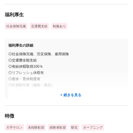
福利厚生
社会保険完備
交通費支給
制服あり
福利厚生の詳細
◎社会保険完備、労災保険、雇用保険
◎交通費全額支給
◎有給休暇取得100％
◎リフレッシュ休暇有
◎産休・育休制度有
◎社員割引有（施術・商品）
◎健康診断
続きを見る
◎昇給・昇格制度
特徴
大手サロン
未経験歓迎
経験者歓迎
駅近
オープニング