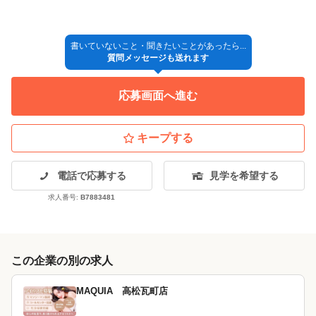
↓
◎入社
書いていないこと・聞きたいことがあったら...
質問メッセージも送れます
※採用方法が変更となる場合もございますので、ご了承くださ
い。
応募画面へ進む
【面接地】
各店舗/本社（首都圏のみ）またはオンライン
キープする
電話で応募する
見学を希望する
求人番号:
B7883481
この企業の別の求人
MAQUIA 高松瓦町店