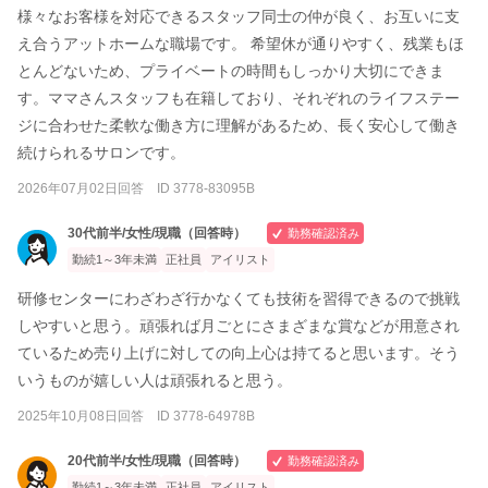
様々なお客様を対応できるスタッフ同士の仲が良く、お互いに支
え合うアットホームな職場です。 希望休が通りやすく、残業もほ
とんどないため、プライベートの時間もしっかり大切にできま
す。ママさんスタッフも在籍しており、それぞれのライフステー
ジに合わせた柔軟な働き方に理解があるため、長く安心して働き
続けられるサロンです。
2026年07月02日回答 ID 3778-83095B
30代前半/女性/現職（回答時）
勤務確認済み
勤続1～3年未満
正社員
アイリスト
研修センターにわざわざ行かなくても技術を習得できるので挑戦
しやすいと思う。頑張れば月ごとにさまざまな賞などが用意され
ているため売り上げに対しての向上心は持てると思います。そう
いうものが嬉しい人は頑張れると思う。
2025年10月08日回答 ID 3778-64978B
20代前半/女性/現職（回答時）
勤務確認済み
勤続1～3年未満
正社員
アイリスト