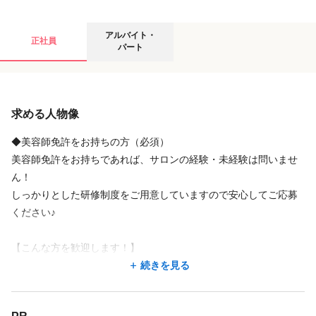
アルバイト・パートの募集要項
アルバイト・
正社員
パート
給与
求める人物像
時給
1,230円
〜
1,300円
未経験時給1,230円
◆美容師免許をお持ちの方（必須）
経験者時給1,300円
美容師免許をお持ちであれば、サロンの経験・未経験は問いませ
ん！
しっかりとした研修制度をご用意していますので安心してご応募
店舗名・勤務地
ください♪
MAQUIA 立川店
【こんな方を歓迎します！】
東京都 立川市 柴崎町3-10-8 ハイムスージーⅡ 1階
◆美容が好き、接客が好き！という方
続きを見る
立川南駅 徒歩 2分
◆お客様思いの接客ができる方
◆明るく笑顔で対応できる方
地図を見る