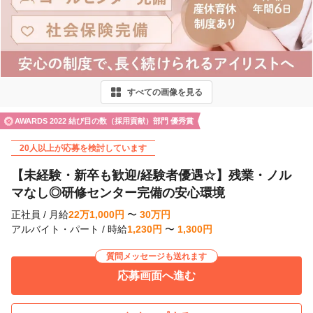
r
e
v
i
すべての画像を見る
o
u
AWARDS 2022 結び目の数（採用貢献）部門 優秀賞
s
20人以上が応募を検討しています
【未経験・新卒も歓迎/経験者優遇☆】残業・ノル
マなし◎研修センター完備の安心環境
正社員
/
月給
22
万
1,000
円
〜
30
万
円
アルバイト・パート
/
時給
1,230
円
〜
1,300
円
質問メッセージも送れます
応募画面へ進む