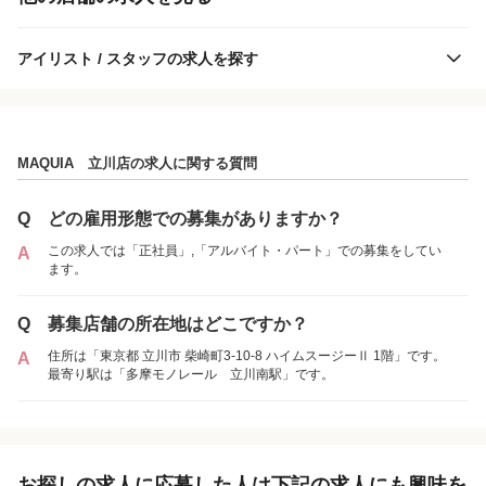
アイリスト / スタッフの求人を探す
MAQUIA 立川店の求人に関する質問
MAQUIA 立川店
Q
どの雇用形態での募集がありますか？
この求人では「正社員」,「アルバイト・パート」での募集をしてい
A
ます。
各店舗の特色（詳しい給与、一緒に働くスタッフ、サービスメニュー、客層
など）が見られます
Q
募集店舗の所在地はどこですか？
1
件の店舗
住所は「東京都 立川市 柴崎町3-10-8 ハイムスージーⅡ 1階」です。
A
MAQUIA 立川店
最寄り駅は「多摩モノレール 立川南駅」です。
（東京都立川市:立川南駅 徒歩 2分 ）
アルバイト・
正社員
「アルバイト・パート」を募集している店舗
パート
お探しの求人に応募した人は下記の求人にも興味を