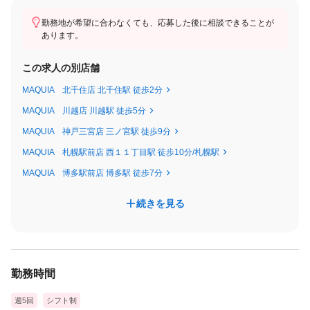
2⃣半個室空間
店内はほとんどの店舗が半個室。落ち着いた店内で快適に働ける
勤務地が希望に合わなくても、応募した後に相談できることが
あります。
◎
この求人の別店舗
3⃣自慢の研修制度📚
・営業時間内研修の為、 残業なし
MAQUIA 北千住店 北千住駅 徒歩2分
・東京に研修センターあり（希望者は会社費用で参加可能）
MAQUIA 川越店 川越駅 徒歩5分
・話題のメニューも随時研修を実施 → バインドロック／パリジェ
MAQUIA 神戸三宮店 三ノ宮駅 徒歩9分
ンヌ／アイブロウ等
MAQUIA 札幌駅前店 西１１丁目駅 徒歩10分/札幌駅
MAQUIA 博多駅前店 博多駅 徒歩7分
4⃣希望エリアで勤務OK🚃
引っ越し・結婚による異動も可能🌸
続きを見る
5⃣選べるキャリアパス✨
マネージャー / 研修講師 / スクール講師 / SV など、あなたの未来
を応援！
勤務時間
👀見学だけでもOK！
週5回
シフト制