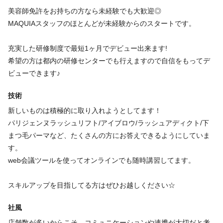
美容師免許をお持ちの方なら未経験でも大歓迎◎
まつげエクステ
◆ポイント４：希望のエリアで働ける！
MAQUIAスタッフのほとんどが未経験からのスタートです。
大手だからこそ全国に店舗がありますのでお引っ越しや結婚での
◆まつ毛エクステの施術を中心としたサロン業務全般
異動も可能です☆
本社に専用のコールセンターがありますので電話対応＆予約対応
充実した研修制度で最短1ヶ月でデビュー出来ます!
豊富なエリアからお好きな勤務地をお選びいただけますのでご安
は軽減☆彡
希望の方は都内の研修センターでも行えますので自信をもってデ
心ください。
施術時に使用するタオルもクリーニングなので清潔＆手間があり
ビューできます♪
まだまだ店舗の展開エリアも拡大中です♪
ません！
技術
常に集中して施術に専念できる環境作りをしてます♪
◆ポイント５：豊富なキャリアが選べる！
新メニューは都内の研修センターとオンラインで行っております
新しいものは積極的に取り入れようとしてます！
現在はさらなる店舗拡大に向けてアイリストのみでなく
ので、いち早く導入できます★
パリジェンヌラッシュリフト/アイブロウ/ラッシュアディクト/下
『マネージャー』『研修センター講師』『スクール講師』『スー
まつ毛パーマなど、たくさんの方にお答えできるようにしていま
パーバイザー』など
す。
必要資格
様々な方面で活躍できますのでご相談ください♪
web会議ツールを使ってオンラインでも随時講習してます。
美容師免許
気になる方はサロン見学も可能です☆彡
スキルアップを目指してる方はぜひお越しください☆
よりMAQUIAのことを知っていただけると嬉しいです！
社風
ぜひご応募お待ちしております！
福利厚生
店舗数が多いからこそ、コミュニケーションや連携が大切だと考