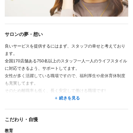
◆ポイント２：半個室の店舗で施術に集中！
勤務時間
店内はほとんどの店舗が半個室。落ち着いたトーンで統一した内
装のため、お客様もスタッフも落ち着きながら快適に過ごしてい
週5回
シフト制
ただけます♪
10:00〜20:00
サロンの夢・想い
10:00～20:00（実働8時間シフト制）
◆ポイント３：自慢の研修制度！
良いサービスを提供するにはまず、スタッフの幸せと考えており
◆営業時間に合わせ予約をお取りしますので残業はほとんどあり
未経験でも安心してサロンデビューしていただけます。
ます。
ません♪
研修はもちろん営業時間内ですので、残業もありませんしお給料
全国170店舗ある750名以上のスタッフ一人一人のライフスタイル
◆予約状況によっては1時間早上がりなども可能です！
ももちろん出ますよ！
に対応できるよう、サポートしてます。
女性が多く活躍している職場ですので、福利厚生や産休育休制度
東京に研修センターもございますので希望の方は会社費用でお越
も充実してます。
しいただいております。
休日
そのため離職率も低く、長く安定して働ける職場です!
美容学校の講師も務めている専属のスタッフがデビューまでみっ
続きを見る
ちり研修させていただきます☆彡
◎週休2日制(シフト制)
スタッフもお客様も幸せなサロンを目指し、これからも頑張り続
デビュー後も『バインドロック』や『パリジェンヌラッシュリフ
◎夏季・冬季・GW休暇
けたいと思ってます。
ト』『アイブロウ』などの
こだわり・自慢
話題のメニューはweb会議ツールで研修してますので最新の技術
教育
も取得できます！
仕事内容