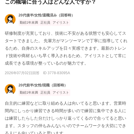
この職場に合う人はどんな人ですか？
20代後半/女性/退職済み（回答時）
勤続1年未満
正社員
アイリスト
研修制度が充実しており、技術に不安がある状態でも安心してス
タートできました。 先輩方がマンツーマンで丁寧に指導してくれ
るため、自身のスキルアップを日々実感できます。最新のトレン
ド技術や商材もいち早く導入されるため、アイリストとして常に
成長できる環境が整っているのが魅力です。
2026年07月02日回答 ID 3778-83095A
20代前半/女性/現職（回答時）
勤続1年未満
正社員
アイリスト
自主的に練習などに取り組める人は向いてると思います。営業時
間内にしっかり練習できる時間が多いので練習に集中できる人に
は練習したらした分だけしっかり返ってくるので合ってると思い
ます。スタッフの仲もみんないいのでチームワークを大切にでき
る人にも向いていると思います。