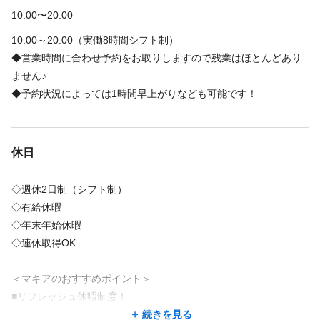
少しでも気になった方はまずはサロン見学へ🌿
10:00〜20:00
雰囲気を見てから決めても大丈夫です♪
10:00～20:00（実働8時間シフト制）
◆営業時間に合わせ予約をお取りしますので残業はほとんどあり
あなたの「やりたい」を全力で応援します！
ません♪
ご応募お待ちしています💖
◆予約状況によっては1時間早上がりなども可能です！
＜試用期間あり＞ 3ヶ月 / 時給 1,230円以上
休日
◇週休2日制（シフト制）
◇有給休暇
◇年末年始休暇
◇連休取得OK
＜マキアのおすすめポイント＞
■リフレッシュ休暇制度！
有給休暇とは別に年6日の休暇を取得することが可能です！
続きを見る