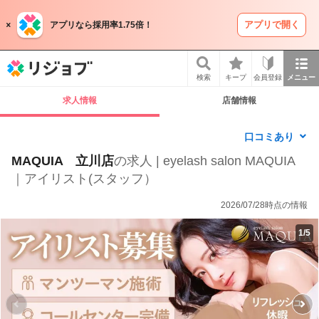
アプリで開く
アプリなら採用率1.75倍！
リジョブ
検索
キープ
会員登録
メニュー
求人情報
店舗情報
口コミあり
MAQUIA 立川店
の求人 | eyelash salon MAQUIA
｜アイリスト(スタッフ）
2026/07/28時点の情報
1
/
5
P