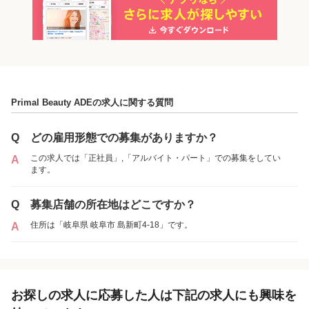
「正社員」を募集していた店舗
各店舗の特色（詳しい給与、一緒に働くスタッフ、サービスメニュー、客層
など）が見られます
Primal Beauty ADEの求人に関する質問
1
件の店舗
Primal Beauty ADE
Q
どの雇用形態での募集がありますか？
（岐阜県岐阜市:岐阜駅 ）
この求人では「正社員」,「アルバイト・パート」での募集をしてい
A
ます。
アルバイト・
正社員
「アルバイト・パート」を募集していた店舗
パート
Q
募集店舗の所在地はどこですか？
住所は「岐阜県 岐阜市 島新町4-18」です。
A
各店舗の特色（詳しい給与、一緒に働くスタッフ、サービスメニュー、客層
など）が見られます
1
件の店舗
お探しの求人に応募した人は下記の求人にも興味を
Primal Beauty ADE