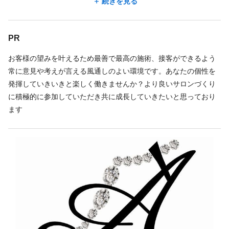
続きを見る
地図を見る
美容を通して 接客、技術でお客様と向き合いながら結果にコミ
ットする施術者と共にサロンを創り上げていきたいと思っていま
地図アプリで見る
PR
す♪
経験者歓迎。幹部候補、店長候補も募集中♪
お客様の望みを叶えるため最善で最高の施術、接客ができるよう
常に意見や考えが言える風通しのよい環境です。あなたの個性を
勤務時間
発揮していきいきと楽しく働きませんか？より良いサロンづくり
週3回
時短勤務OK
に積極的に参加していただき共に成長していきたいと思っており
ます
09:45〜18:45／3時間～5時間
11:15〜20:15／3時間～5時間
9:45～20:00の間で働ける時間の勤務
休日
完全週休2日
週休2日 応相談