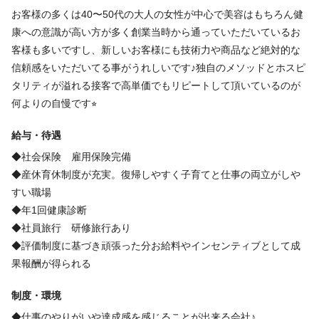
完全個室
未経験歓迎
経験者歓迎
個人サロン
年齢不問
お客様の多くは40〜50代の大人の女性が中心で美容はもちろん健
客単価10,000円以上
康への意識が高い方が多く創業当時から通っていただいているお
客様も多いですし、新しいお客様にも技術力や商品など絶対的な
信頼感をいただいてる事がうれしいです♪独自のメソッドとホスピ
タリティが溢れる接客で高単価でもリピートして頂いているのが
何よりの自慢です⭐︎
給与・待遇
◆社会保険 雇用保険完備
◆産休育休制度が充実。復帰しやすく子育てと仕事の両立がしや
すい職場
◆年1回健康診断
◆社員旅行 研修旅行あり
◆評価制度に基づき頑張った分お給料やインセンティブとして成
果報酬が得られる
制度・環境
◆仕事のやりがいや達成感を感じることが出来る会社♪