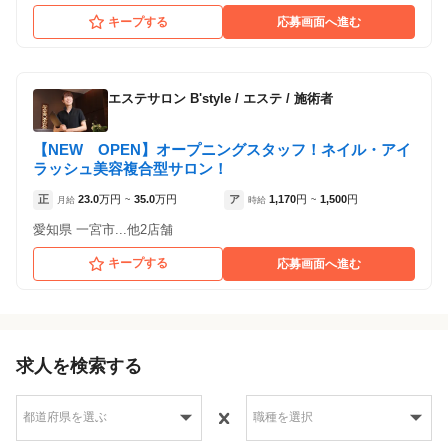
キープする
応募画面へ進む
エステサロン B'style
/
エステ / 施術者
【NEW OPEN】オープニングスタッフ！ネイル・アイ
ラッシュ美容複合型サロン！
正
23.0
万円
35.0
万円
ア
1,170
円
1,500
円
月給
~
時給
~
愛知県 一宮市...他2店舗
キープする
応募画面へ進む
求人を検索する