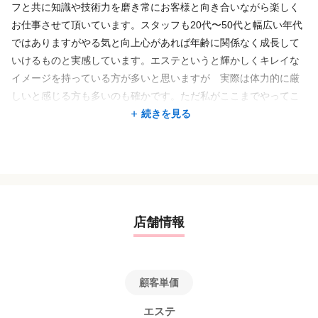
フと共に知識や技術力を磨き常にお客様と向き合いながら楽しく
お仕事させて頂いています。スタッフも20代〜50代と幅広い年代
ではありますがやる気と向上心があれば年齢に関係なく成長して
いけるものと実感しています。エステというと輝かしくキレイな
イメージを持っている方が多いと思いますが 実際は体力的に厳
しいと感じる方も多いのも確かです。ただ私がここまでやってこ
られたのはお客様からの「ありがとう」や喜んでいただけること
続きを見る
で達成感と更なる向上心が生まれやりがいのある仕事になってい
たからです。
1人1人の個性を活かしつつ美容を通して今より成長出来る環境と
エステティシャンとして最善で最高の接客、技術が提供できる
「人財」を育成していきたいと思っています
店舗情報
顧客単価
エステ