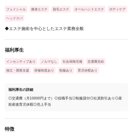
フェイシャル
痩身エステ
脱毛エステ
オールハンドエステ
ボディケア
ヘッドスパ
◆エステ施術を中心としたエステ業務全般
福利厚生
インセンティブあり
ノルマなし
社会保険完備
交通費支給
独立・開業支援
研修制度あり
制服あり
育児休暇あり
福利厚生の詳細
◎交通費（月10000円まで）◎役職手当◎制服貸付◎社員割引あり◎産
前産後育児休暇◎売上手当
特徴