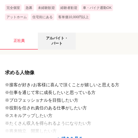
完全個室
急募
未経験歓迎
経験者歓迎
車・バイク通勤OK
アットホーム
住宅街にある
客単価10,000円以上
アルバイト・パートの募集要項
アルバイト・
正社員
パート
給与
求める人物像
時給
1,200円
〜
1,500円
※接客が好き♪お客様に喜んで頂くことが嬉しいと思える方
※仕事を通じて常に成長したいと思っている方
店舗名・勤務地
※プロフェッショナルを目指したい方
※役割を任され責任のある仕事がしたい方
Primal Beauty ADE
※スキルアップしたい方
岐阜県 岐阜市 島新町4-18
※たくさん収入を得られるようになりたい方
岐阜駅
※将来独立 開業したい方