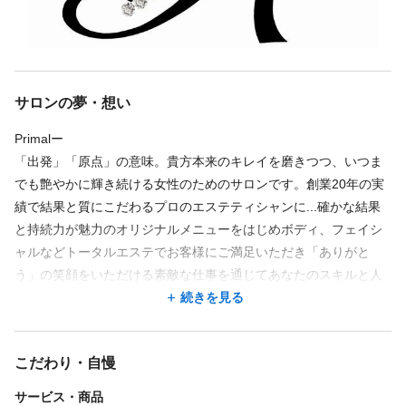
仕事内容
フェイシャル
痩身エステ
脱毛エステ
アロママッサージ
ボディケア
サロンの夢・想い
エステ施術を中心とするサロン業務全般
Primalー
「出発」「原点」の意味。貴方本来のキレイを磨きつつ、いつま
でも艶やかに輝き続ける女性のためのサロンです。創業20年の実
福利厚生
績で結果と質にこだわるプロのエステティシャンに...確かな結果
社会保険完備
と持続力が魅力のオリジナルメニューをはじめボディ、フェイシ
ャルなどトータルエステでお客様にご満足いただき「ありがと
う」の笑顔をいただける素敵な仕事を通じてあなたのスキルと人
福利厚生の詳細
間力をさらに磨きませんか？エステティシャンとしての輝かしい
続きを見る
◎社会保険完備 雇用保険完備
出発で夢を叶えていきましょう♪ご応募お待ちいたしております。
こだわり・自慢
特徴
サービス・商品