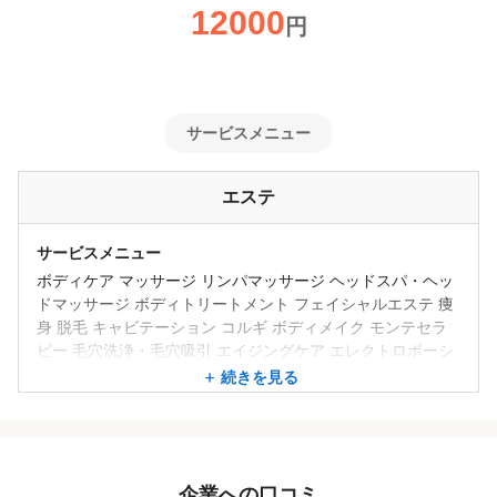
12000
円
サービスメニュー
エステ
サービスメニュー
ボディケア マッサージ リンパマッサージ ヘッドスパ・ヘッ
ドマッサージ ボディトリートメント フェイシャルエステ 痩
身 脱毛 キャビテーション コルギ ボディメイク モンテセラ
ピー 毛穴洗浄・毛穴吸引 エイジングケア エレクトロポーシ
ョン
続きを見る
メニューの備考
痩身・フェイシャル・脱毛などトータルサロンです☆特に痩
身メニューは豊富でサイズダウンやダイエットはもちろん健
康のためにリピートして下さっている方が多いです♪最近は
企業への口コミ