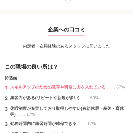
◇シンプルコース / 3,990円
◇デザインコース / 4,990円
当サロンは初めてネイルするお客様でも分かり易く選びやす
い価格設定にしております
企業への口コミ
国内で唯一「２プライス」で提供しているサロンです
内定者・在籍経験のあるスタッフに伺いました
この職場の良い所は？
待遇面
1
スキルアップのための教育や研修に力を入れている
…… 67%
2
集客力がある(リピートや新規が多い)
…… 50%
3
休暇制度が充実しており取得しやすい(有給休暇・産休・育休
等)
…… 17%
3
勤務時間内に練習時間が確保できる
…… 17%