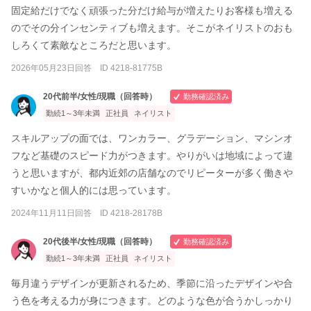
固定給だけでなく頑張った分だけ給与が増えたりお客様も増える
のでその分インセンティブも増えます。そこがネイリストのおも
しろくて素敵なところだと思います。
2026年05月23日回答 ID 4218-81775B
20代前半/女性/現職（回答時）
勤務確認済み
勤続1～3年未満
正社員
ネイリスト
スキルアップの面では、ワンカラー、グラデーション、マシンオ
フなど基礎のスピード力がつきます。やりがいは地域によって違
うと思いますが、都内近郊の店舗なのでリピーターが多く働きや
すいかなと個人的には思っています。
2024年11月11日回答 ID 4218-28178B
20代後半/女性/現職（回答時）
勤務確認済み
勤続1～3年未満
正社員
ネイリスト
毎月違うデザインが更新されるため、季節に沿ったデザインや合
う色を考える力が身につきます。どのような色が合うかしっかり