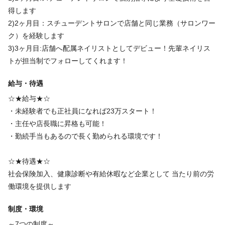
得します
2)2ヶ月目：スチューデントサロンで店舗と同じ業務（サロンワー
【 NO NAIL は嬉しい★がいっぱいあります!! 】
ク）を経験します
3)3ヶ月目:店舗へ配属ネイリストとしてデビュー！先輩ネイリス
私たちは、常にお客様の満足度(笑顔)を追求していく組織でありた
トが担当制でフォローしてくれます！
いと思っています。
給与・待遇
それには、まずは働く私たちネイリストがお客様の満足度を常に
☆★給与★☆
「考え」「行動」しそしてなによりも「楽しむ」ことであると思
・未経験者でも正社員になれば23万スタート！
っています。
・主任や店長職に昇格も可能！
・勤続手当もあるので長く勤められる環境です！
働く上で「楽しさ」を追求していき、それがお客様の笑顔につな
がっていくと思っています。
☆★待遇★☆
社会保険加入、健康診断や有給休暇など企業として 当たり前の労
一緒に楽しんで頂けるネイリストの応募を待っています!そして、
働環境を提供します
一緒に働けることを楽しみにしています!!
制度・環境
～7つの制度～