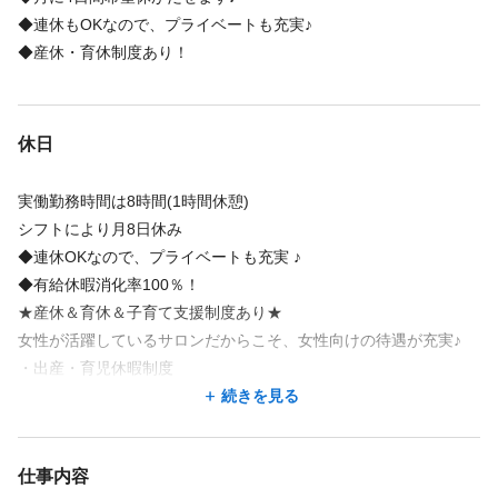
◆連休もOKなので、プライベートも充実♪
◆産休・育休制度あり！
休日
実働勤務時間は8時間(1時間休憩)
シフトにより月8日休み
◆連休OKなので、プライベートも充実 ♪
◆有給休暇消化率100％！
★産休＆育休＆子育て支援制度あり★
女性が活躍しているサロンだからこそ、女性向けの待遇が充実♪
・出産・育児休暇制度
・育児休業（最長２年）
続きを見る
・産前産後休暇（産前42日間＆産後56日間=合計98日間
・出産一時金支給（53万円支給）※2025年時点
仕事内容