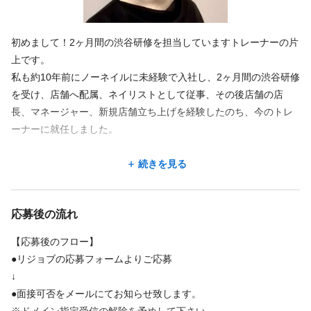
初めまして！2ヶ月間の渋谷研修を担当していますトレーナーの片
上です。
私も約10年前にノーネイルに未経験で入社し、2ヶ月間の渋谷研修
を受け、店舗へ配属、ネイリストとして従事、その後店舗の店
長、マネージャー、新規店舗立ち上げを経験したのち、今のトレ
ーナーに就任しました。
わたし自身も未経験からのスタートでしたので、これからネイリ
続きを見る
ストにチャレンジしようとしている皆さんの「楽しみと不安、本
当にプロのネイリストになれるのか？」という気持ちがよくわか
応募後の流れ
ります。
【応募後のフロー】
ですので、私の指導のモットーは「無資格や未経験の人にも分か
●リジョブの応募フォームよりご応募
りやすく、習得が遅くても早くても、不器用でも器用でも、どの
↓
ようなタイプの方でもその人が一番早く成長ができるように指導
●面接可否をメールにてお知らせ致します。
していくこと」です。
※ドメイン指定受信の解除を予めして下さい。