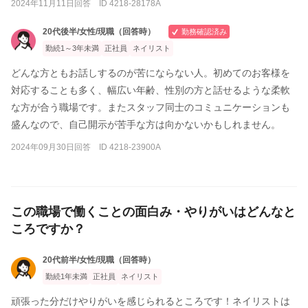
2024年11月11日回答 ID 4218-28178A
20代後半/女性/現職（回答時）
勤務確認済み
勤続1～3年未満
正社員
ネイリスト
どんな方ともお話しするのが苦にならない人。初めてのお客様を
対応することも多く、幅広い年齢、性別の方と話せるような柔軟
な方が合う職場です。またスタッフ同士のコミュニケーションも
盛んなので、自己開示が苦手な方は向かないかもしれません。
2024年09月30日回答 ID 4218-23900A
この職場で働くことの面白み・やりがいはどんなと
ころですか？
20代前半/女性/現職（回答時）
勤続1年未満
正社員
ネイリスト
頑張った分だけやりがいを感じられるところです！ネイリストは