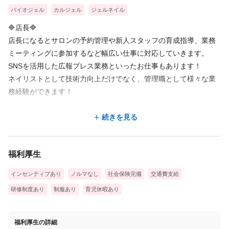
バイオジェル
カルジェル
ジェルネイル
🔷店長🔷
店長になるとサロンの予約管理や新人スタッフの育成指導、業務
ミーティングに参加するなど幅広い仕事に対応していきます。
SNSを活用した広報プレス業務といったお仕事もあります！
ネイリストとして技術力向上だけでなく、管理職として様々な業
務経験ができます！
🔷マネージャー🔷
続きを見る
数店舗を管轄し、店舗を円滑に運営するためのさまざまな業務を
行います！
福利厚生
経営者とのミーティングもあり、経営のノウハウも近くで学べる
ため、ゆくゆくは独立して自身でサロンを開きたい！
インセンティブあり
ノルマなし
社会保険完備
交通費支給
というスタッフは、マネージャーを目標にしステップアップして
研修制度あり
制服あり
育児休暇あり
いくメンバーもいます。
社内でのステップアップの他、希望制ですがグループ会社のサロ
福利厚生の詳細