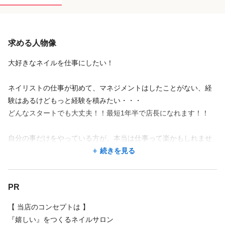
求める人物像
大好きなネイルを仕事にしたい！
ネイリストの仕事が初めて、マネジメントはしたことがない、経
験はあるけどもっと経験を積みたい・・・
どんなスタートでも大丈夫！！最短1年半で店長になれます！！
自分の事だけをやっている方が、本当は仕事って楽かもしれませ
ん。
続きを見る
ただ自分のマネジメント次第で、たくさんのスタッフの笑顔と
たくさんのお客様の笑顔を作り出せる、それが管理職者の醍醐味
PR
です！
【 当店のコンセプトは 】
当サロンの入社スタッフほとんどが無資格、未経験からスタート
『嬉しい』をつくるネイルサロン