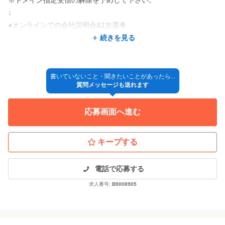
まずは、第一歩を踏み出さなければ何も始まりません。
↓
ノーネイルでは皆さんを受け入れる体制がきちんと整っています
●オンラインでの会社説明会&1次選考
ので、是非チャレンジしてほしいと思います。
説明を聞いてみて選考に進むかどうか判断いただいて大丈夫で
続きを見る
す。
そして研修について少しお話しをさせて頂きますね。
選考に進む方はそのまま流れてグループ面接となります。
1ケ月目の研修は座学から始まりますので、道具の使い方、爪の構
※履歴書等の提出は不要です。
書いていないこと・聞きたいことがあったら...
造を知るなど基礎的なことも教えます。
質問メッセージも送れます
↓
その後はオフやケアの基礎の習得と、ハンドモデルさんでワンカ
●2次面接
ラー、ラメグラデーションなどシンプルなデザインの習得を行い
応募画面へ進む
1:1のオンライン面接になります。
ます。
この時に履歴書、職務経歴書をご提出いただきます。
2ケ月目には渋谷研修所の中にあるネイルサロンでサロンワークも
↓
キープする
経験しながらデザイン性の高いネイルも学びます。
●内定
↓
電話で応募する
研修期間中は小テストを重ねながら、改善、練習を繰り返し、2ケ
◎入社
月目の研修が終わるころには店舗配属に必要な、技術力、接客力
求人番号:
B9008905
↓
を身につけることができます。
☆研修スタート
初めてのことで大変なことはたくさんありますが、サポート体制