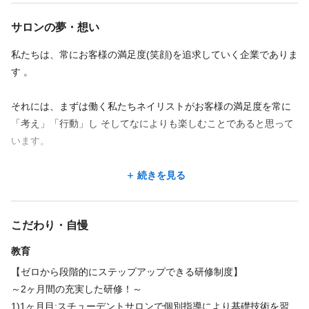
【 サロンワーク未経験でも即戦力として活躍できる3つの理由 】
サロンの夢・想い
◆少人数制により研修制度
私たちは、常にお客様の満足度(笑顔)を追求していく企業でありま
「技術」と「接客」をしっかり研修することでより実践的なネイ
す 。
リストとしてデビューできる。
少人数制なのでより細やかな指導!実践的なノウハウを短期間で取
それには、まずは働く私たちネイリストがお客様の満足度を常に
得できる。
「考え」「行動」し そしてなによりも楽しむことであると思って
います。
◆充実したカリキュラム
目標が明確なので、現状の自分がどれぐらいのレベルなのかが理
楽しさとは?
続きを見る
解できるカリキュラム。
軌道修正も一人一人に合わせて、トレーナーが対応してくれる。
仕事を楽しむためには、成長が必ず必要です。成長なしの楽しさ
こだわり・自慢
はただの自己満足にすぎません。
◆マニュアル制度
教育
動画やBOOKで全てがマニュアル化されているので自分のペース
その為に私たちはネイリストがより成長できるNo1企業でありた
で予習や復習もできる。
【ゼロから段階的にステップアップできる研修制度】
いと思ってます。
ビジネスマナー研修などもあり、社会人経験がなくても基礎から
～2ヶ月間の充実した研修！～
学べる
1)1ヶ月目:スチューデントサロンで個別指導により基礎技術を習