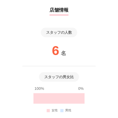
はばっちりですので、安心して研修にお越しくださいね。
※採用方法が変更となる場合もございますのでご了承ください。
店舗情報
これを読んでくれた皆さんと研修所でお会いできることを楽しみ
にしています！
※募集要項：39歳まで（長期間のキャリア形成のため）
スタッフの人数
※ご連絡は平日のみとなり、土日祝日のご案内は行っておりませ
んので
6
ご了承くださいませ。
名
スタッフの男女比
100%
0%