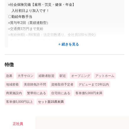
ンへ転籍し新しい環境で更にチャレンジすることもできます！
○社会保険完備【雇用・労災・健保・年金】
入社初日より加入です！
〇勤続年数手当
○賞与年2回（業績連動型）
○交通費3万円まで支給
○有給休暇(～R6実績：法定日数通り。全社員100％消化)
○産休育休制度あり(現在5名取得中)
続きを見る
○毎月の売上歩合＆達成歩合
〇指名歩合
〇社内ネイル検定制度
特徴
○健康診断(年1回※全額会社負担)
〇賃貸サポート（仲介手数料が「０円」か「半額」になります）
急募
大手サロン
経験者歓迎
駅近
オープニング
アットホーム
〇髪型、髪色自由♪
〇タトゥーOK（施術時に見える箇所はシール等で隠して頂きます）
地域密着
美容師免許不問
資格取得予定者
デビューまで2年以内
商業施設内
繁華街にある
住宅街にある
客単価5,000円未満
客単価5,000円以上
セット面15席未満
正社員