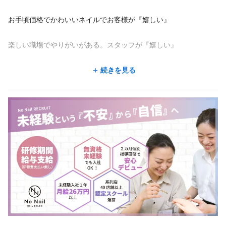
しています。
だからこそみんなとても素直で何でも吸収しよう！という意欲が
お手頃価格でかわいいネイルでお客様が『嬉しい』
とても高いです！
店長のマネジメント次第でどんな方向にでも成長します。
楽しい職場でやりがいがある。スタッフが『嬉しい』
是非、あなたのサポートで成長させてあげてください！
より多くのお客様にネイルをもっともっと、
続きを見る
どれだけの人を成長させられたか＝それがあなたの成長＝キャリ
楽しんでほしいという思いがあります。
アになります。
ですので、もっとたくさんのネイリストさんが必要です。
ここまで読んでくださった、あなたのエントリーお待ちしていま
でも、現実は「無資格、未経験者は、なかなか働き先がみつから
す
ない」のが現状です。
NO NAIL では、一人でも多くのネイリストさんが育ってほしいと
いう
想いから全くの未経験、無資格でもプロとして成長できる研修制
度を確立しています。