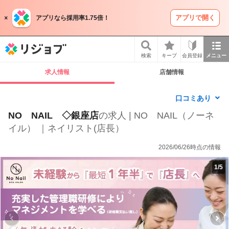
アプリで開く
アプリなら採用率1.75倍！
リジョブ
検索
キープ
会員登録
メニュー
求人情報
店舗情報
口コミあり
NO NAIL ◇銀座店
の求人 | NO NAIL（ノーネ
イル） ｜ネイリスト(店長）
2026/06/26時点の情報
1
/
5
P