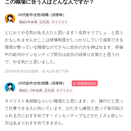
この職場に合う人はどんな人ですか？
20代前半/女性/現職（回答時）
勤続1年未満
正社員
ネイリスト
とにかくやる気がある人だと思います！全部そうでしょ…と思う
かもしれませんがここは研修制度がしっかりしていて成長できる
環境が整っている職場なのでさらに自分の力を伸ばせます。研修
中の給与やインセンティブ部分は自分の頑張り次第だと思うの
で、やる気だと思いました。
2026年05月23日回答 ID 4218-81775A
20代前半/女性/現職（回答時）
勤務確認済み
勤続1～3年未満
正社員
ネイリスト
ネイリスト未経験ならいい職場だと思います。が、修行だと思っ
て仕事できる人に向いています。ひたすら練習と思って毎日続け
られる方におすすめです！インセンティブなどがたくさん欲しい
方はあまりおすすめできません。