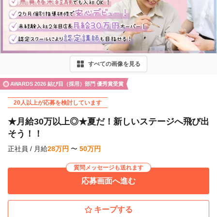
r
e
v
i
すべての画像を見る
o
u
AWARDS 2026 結び目（採用）部門 優秀賞受賞
s
20人以上が応募を検討しています
★月給30万以上◎★夏だ！新しいステージへ飛び出
そう！！
正社員
/
月給
28
万
円
〜
50
万
円
質問メッセージも送れます
応募画面へ進む
キープする