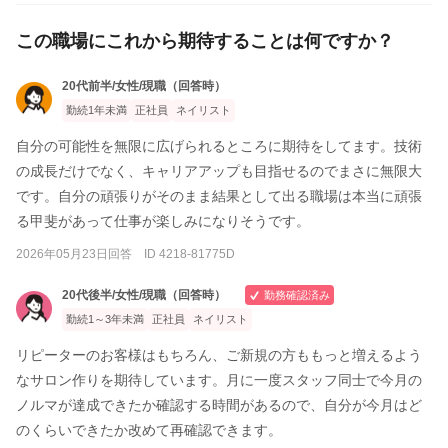
この職場にこれから期待することは何ですか？
20代前半/女性/現職（回答時）
勤続1年未満
正社員
ネイリスト
自分の可能性を無限に広げられるところに期待をしてます。技術
の成長だけでなく、キャリアアップも目指せるのでまさに無限大
です。自分の頑張りがそのまま結果として出る職場は本当に頑張
る甲斐があって仕事が楽しみになりそうです。
2026年05月23日回答 ID 4218-81775D
20代後半/女性/現職（回答時）
勤務確認済み
勤続1～3年未満
正社員
ネイリスト
リピーターのお客様はもちろん、ご新規の方ももっと増えるよう
なサロン作りを期待しています。月に一度スタッフ同士で今月の
ノルマが達成できたか確認する時間があるので、自分が今月はど
のくらいできたか改めて再確認できます。