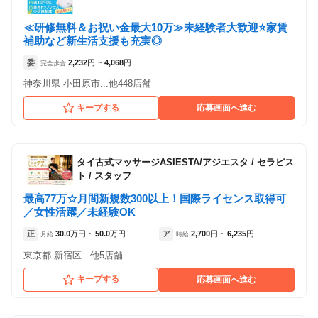
「業務委託」を募集している店舗
≪研修無料＆お祝い金最大10万≫未経験者大歓迎⭐家賃
補助など新生活支援も充実◎
委
2,232
円
4,068
円
完全歩合
~
神奈川県 小田原市...他448店舗
キープする
応募画面へ進む
タイ古式マッサージASIESTA/アジエスタ
/
セラピス
ト / スタッフ
最高77万☆月間新規数300以上！国際ライセンス取得可
Goo-it! 亀戸店
／女性活躍／未経験OK
正
30.0
万円
50.0
万円
ア
2,700
円
6,235
円
月給
~
時給
~
店舗数が多い場合は、絞り込みできます。
東京都 新宿区...他5店舗
キープする
応募画面へ進む
各店舗の特色（詳しい給与、一緒に働くスタッフ、サービスメニュー、客層