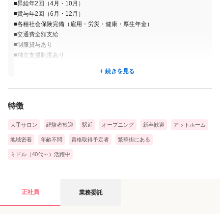
■昇給年2回（4月・10月）
■賞与年2回（6月・12月）
💡Goo-it! 研修制度の4大特徴
■各種社会保険完備（雇用・労災・健康・厚生年金）
■交通費全額支給
・専任講師がサポート！ 基礎からしっかり学べる♪
■制服貸与あり
・座学×実技のWカリキュラム で技術だけでなく接客力もUP！
■独立支援制度あり
・【無料】研修制度あり（諸条件あり） 費用の心配なくスキルを
■定期健康診断
続きを見る
習得◎
■保養施設の利用可（有名ホテルを社員価格で利用可）
・研修日時は自由選択制！ 自分のペースで無理なく学べる
■社員総会年2回
■各種手当(慶弔・出産・結婚祝金)
特徴
📍研修の概要（場所・期間）
■研修場所
大手サロン
経験者歓迎
駅近
オープニング
新卒歓迎
アットホーム
・東京： 秋葉原研修センター
地域密着
年齢不問
資格取得予定者
繁華街にある
・大阪： 天王寺研修センター
ミドル（40代～）活躍中
※ 一部、店舗での研修も可能です。
■デビューまでの期間目安
業務委託の募集要項
正社員
業務委託
・未経験の方：平均1ヶ月半 … 基礎からじっくり、自分のペース
で確実に自信をつけてからデビューしたい方にオススメです。
・短期集中コース：最短2週間！ … 「とにかく早く稼ぎたい！」