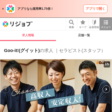
アプリで開く
アプリなら採用率1.75倍！
リジョブ
検索
キープ
会員登録
メニュー
求人情報
店舗一覧
Goo-it!(グイット)
の求人 ｜セラピスト(スタッフ）
1
/
5
P
r
e