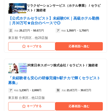
など）が見られます
リラクゼーションサービス（ホテル事業）
/
セラピ
15
件の店舗
スト / 施術者
Goo-it! 小岩南口店
【公式ホテルセラピスト】未経験OK｜高級ホテル勤務
（東京都江戸川区:小岩駅 徒歩 2分 ）
｜月30万可★自分のペースで◎
正
25.2
万円
50.0
万円
ア
1,350
円
1,750
円
月給
~
時給
~
Goo-it! 西葛西店
東京都 千代田区...他28店舗
（東京都江戸川区:西葛西駅 徒歩 1分 ）
キープする
応募画面へ進む
Goo-it! 浦安店
（千葉県浦安市:浦安駅 徒歩 2分 ）
JR東日本スポーツ株式会社
/
セラピスト / 施術者
Goo-it! 用賀東口店
（東京都世田谷区:用賀駅 徒歩 3分 ）
「未経験者も安心の研修完備✨駅チカで輝くセラピスト
募集」
Goo-it! 亀戸店
ア
1,230
円
2,000
円
契
21.0
万円
30.0
万円
時給
~
月給
~
（東京都江東区:亀戸駅 徒歩 1分 ）
東京都 台東区...他12店舗
キープする
応募画面へ進む