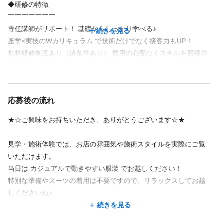
◆研修の特徴
【セラピストの具体的な仕事内容】
￣￣￣￣￣￣￣
■ 施術業務
専任講師がサポート！ 基礎からしっかり学べる♪
全身もみほぐし・リフレクソロジー・ヘッドほぐしなど、お客様
続きを見る
座学×実技のWカリキュラム で技術だけでなく接客力もUP！
の体の状態に合わせた施術を行います。
無料研修制度あり（諸条件あり） 費用の心配なくスキルを習得◎
オールハンドの施術でお客様を癒して下さい◎
研修日時は自由選択制！ 自分のペースで無理なく学べる
■ カウンセリング
施術前にお客様の疲れやお悩みをヒアリングし、最適な施術を提
未経験・無資格の方も、安心してセラピストデビューできます！
案♪
続きを見る
応募後の流れ
■ 受付・接客
来店時のご案内や、施術後のアフターカウンセリングを行いま
★☆ご興味をお持ちいただき、ありがとうございます☆★
福利厚生
す。
■ 店舗業務
見学・施術体験では、お店の雰囲気や施術スタイルを実際にご覧
ノルマなし
社会保険完備
独立・開業支援
研修制度あり
清掃やベッドの準備など、快適な空間づくりも大切なお仕事のひ
いただけます。
副業・WワークOK
制服あり
とつ！！
当日は カジュアルで動きやすい服装 でお越しください！
特別な準備やスーツの着用は不要ですので、リラックスしてお越
＼＼ 未経験大歓迎！手に職をつけるチャンス！ ／／
福利厚生の詳細
しくださいね♪
Goo-it!では、セラピストとしての第一歩を全力でサポートします
続きを見る
■正社員登用あり
■無料研修制度あり（諸条件含む）