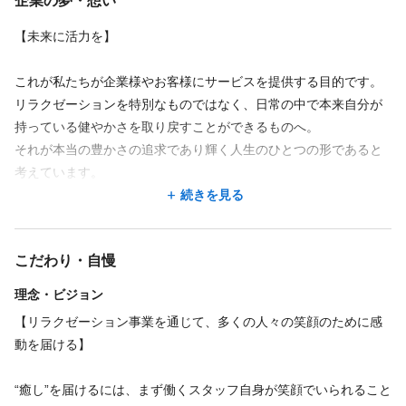
企業の夢・想い
空き時間がないので、
計画的に収入をコントロールできます♪
もっと見る
【未来に活力を】
◆将来的に独立したい方必見
これが私たちが企業様やお客様にサービスを提供する目的です。
￣￣￣￣￣￣￣￣￣￣￣￣￣￣
リラクゼーションを特別なものではなく、日常の中で本来自分が
勤務時間
弊社では 独立支援制度というものがあります！
持っている健やかさを取り戻すことができるものへ。
・店長として経営スキルを身につけて独立も可能
週1回
週2回
週3回
週4回
週5回
週6回
週7回
シフト制
それが本当の豊かさの追求であり輝く人生のひとつの形であると
・独立開業時に1000万円まで融資（規定あり）etc…
時短勤務OK
考えています。
※詳細は面接時にご説明いたします。
まずはリラクゼーションサービスの分野から活力に溢れた、社会
続きを見る
10:00〜23:00
づくりに貢献できるサービス目指していきます。
◆充実した研修制度
グイットでは、あなたのライフスタイルに合わせた働き方が可
￣￣￣￣￣￣￣￣￣￣
能！
こだわり・自慢
Goo-it!は未経験の方やブランクのある方も大歓迎♪
週2日・1日5時間～OKだから、無理なく続けられます♪
理念・ビジョン
東京は秋葉原、大阪は天王寺にGoo-it!研修センターを
完備、研修専属のプロの講師がサポートいたします！
勤務時間
【リラクゼーション事業を通じて、多くの人々の笑顔のために感
10:00～23:00の間でシフト制！
動を届ける】
未経験の方も、ブランクのある方も、新しい施術を
※詳細は各店舗ページをご確認ください。
習得したいという方も、様々な方に合わせた多彩な
続きを見る
“癒し”を届けるには、まず働くスタッフ自身が笑顔でいられること