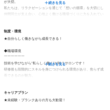
研修カリキュラムをご用意！
シフト例
が大切。
続きを見る
スタッフさんの育成を全面的にバックアップします！
🔹 朝～夕方（10:00～17:00）「家事の合間に」
私たちは、リラクゼーションを通じて「想いの循環」を大切にし
🔹 昼～夕方（12:00～18:00）「お昼からゆっくり出勤！」
仲間同士が支え合い、心地よく働ける職場づくりに力を入れてい
休日
◆インボイス導入後も安心
🔹 夕方～夜（18:00～23:00）「Wワークや学校帰りにも◎」
ます。
完全週休2日
日曜休み
土日休み
￣￣￣￣￣￣￣￣￣￣￣￣￣
全国100店舗の実現を目指し、これからも笑顔がつながるサービス
制度・環境
グイットならインボイス制度開始後も
◎ 休憩時間もシフトに応じてしっかり確保！
を広げていきます。
＼グイットでは、ライフスタイルに合わせた働き方が可能／
免税事業者／課税事業者のどちらでもご活躍出来ます◎！
あなたのペースで働ける環境が整っています♪
★自分らしく働きながら成長できる！
しっかり働いてしっかり休む が叶う◎
◆職場環境
だから、プライベートの予定やWワークとの両立もしやすい！
￣￣￣￣￣￣
技術を学びながら“私らしく働く”が叶うサロンです！
続きを見る
・ 土日休み相談可！
研修後も段階的にスキルを身につけられる環境があり、焦らず成
・ Wワーク・副業の方も多数活躍中！(同業も可)
長できるのが魅力。
・ 2週間ごとのシフト提出 → 予定が立てやすい♪
続きを見る
指名や施術内容によって報酬もアップしていくから、やりがいも
・ 完全週休2日制もOK → しっかり休みたい方も安心◎
十分◎
キャリアプラン
一人ひとりの目標やライフスタイルに合わせて、無理なく続けら
仕事内容
「働く」と「休む」のバランスが取れるから、長く続けられま
れる制度とサポートが整っています。
★未経験・ブランクありの方も大歓迎！
す！！
アロママッサージ
オイルマッサージ
アロマセラピスト
ボディケア