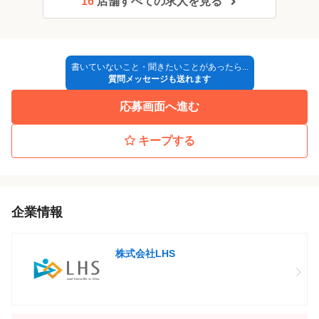
16
店舗すべての求人を見る
ピードデビューも可能です。
↓
・経験者の方：即デビュー可能！
●2次面接
↓
★その後も成長できる！
書いていないこと・聞きたいことがあったら...
●採用決定
質問メッセージも送れます
配属後も、店舗業務と並行して、リフレクソロジーやアロマなど
↓
のメニューを習得可能に◎
応募画面へ進む
◎勤務開始
働きながらスキルを広げ、プロとしての幅をどんどん広げていけ
ます！
キープする
■POINT■
￣￣￣￣￣￣
◎未経験でも安心！ 充実した研修制度があるので、一生モノのス
企業情報
キルが身につきます♪
◎専属講師による丁寧な研修で、基礎からじっくり学べる環境◎
株式会社LHS
まずは“もみほぐし”からスタートし、自信を持って現場デビューで
きるようにバックアップします。
◎ お客様の「ありがとう」がやりがいに♪ 笑顔で帰ってもらえる
瞬間が嬉しいお仕事です！