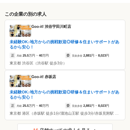
💡Goo-it! 研修制度の4大特徴
■労災保険加入可能（任意）
【業務委託をご希望の方】
■ノルマ一切無し
・専任講師がサポート！ 基礎からしっかり学べる♪
●リジョブの応募フォームよりご応募
この企業の別の求人
■評価制度により最短1カ月で報酬率アップ
・座学×実技のWカリキュラム で技術だけでなく接客力もUP！
↓
■最低保証制度有り
・【無料】研修制度あり（諸条件あり） 費用の心配なくスキルを
Goo-it! 渋谷宇田川町店
●まずは見学と施術体験にお越しください
（3ヵ月間は勤務時間に対する報酬保証）
続きを見る
習得◎
■無料制服貸し出し
※履歴書等は不要です
・研修日時は自由選択制！ 自分のペースで無理なく学べる
■独立支援制度あり
未経験OK♪地方からの挑戦歓迎◎研修＆住まいサポートがあ
↓
るから安心！
■オープンクローズ手当あり
●見学・施術体験を通してお店の雰囲気を確認していただき、
特徴
📍研修の概要（場所・期間）
正
25.5
万円
40
万円
委
2,881
円
8,023
円
月給
~
完全歩合
~
「ぜひ働いてみたい！」と思っていただけた方は面接へ
■スタッフランク制度による様々な待遇あり
■研修場所
東京都
渋谷区
（渋谷駅 徒歩3分）
大手サロン
未経験歓迎
経験者歓迎
駅近
新卒歓迎
アットホーム
↓
☆……＜待遇の一例＞……☆
・東京： 秋葉原研修センター
・指名料変更権利（最大1,500円まで変更可能）
●採用決定
地域密着
年齢不問
完全歩合
資格取得予定者
繁華街にある
・大阪： 天王寺研修センター
Goo-it! 赤坂店
・予防接種支援
↓
主婦・主夫歓迎
※ 一部、店舗での研修も可能です。
・施術者保険免除
◎勤務開始
・振込手数料免除
未経験OK♪地方からの挑戦歓迎◎研修＆住まいサポートがあ
・独立支援として加盟金50％オフ
るから安心！
■デビューまでの期間目安
・未経験の方：平均1ヶ月半 … 基礎からじっくり、自分のペース
正
25.5
万円
40
万円
委
2,881
円
8,023
円
月給
~
完全歩合
~
※各店舗により若干の変動あり
【正社員をご希望の方】
で確実に自信をつけてからデビューしたい方にオススメです。
東京都
港区
（赤坂駅 徒歩1分/溜池山王駅 徒歩3分/赤坂見附駅 徒歩7分）
●リジョブの応募フォームよりご応募
・短期集中コース：最短2週間！ … 「とにかく早く稼ぎたい！」
↓
「集中して技術を身につけたい！」という方は、最短2週間でのス
●1次面接 ＆ 適性テスト