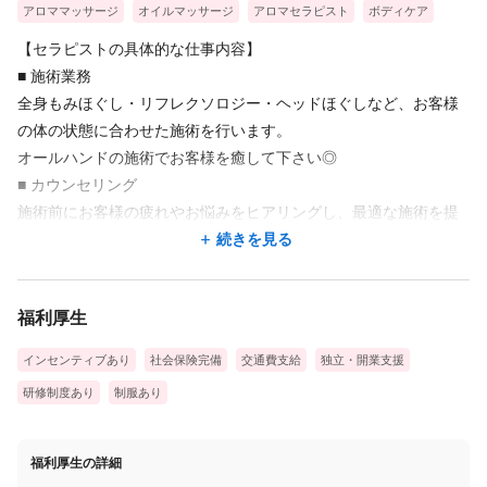
アロママッサージ
オイルマッサージ
アロマセラピスト
ボディケア
【セラピストの具体的な仕事内容】
■ 施術業務
全身もみほぐし・リフレクソロジー・ヘッドほぐしなど、お客様
の体の状態に合わせた施術を行います。
オールハンドの施術でお客様を癒して下さい◎
■ カウンセリング
施術前にお客様の疲れやお悩みをヒアリングし、最適な施術を提
案♪
続きを見る
■ 受付・接客
来店時のご案内や、施術後のアフターカウンセリングを行いま
福利厚生
す。
■ 店舗業務
インセンティブあり
社会保険完備
交通費支給
独立・開業支援
清掃やベッドの準備など、快適な空間づくりも大切なお仕事のひ
研修制度あり
制服あり
とつ！！
＼＼ 未経験大歓迎！手に職をつけるチャンス！ ／／
福利厚生の詳細
Goo-it!では、セラピストとしての第一歩を全力でサポートします