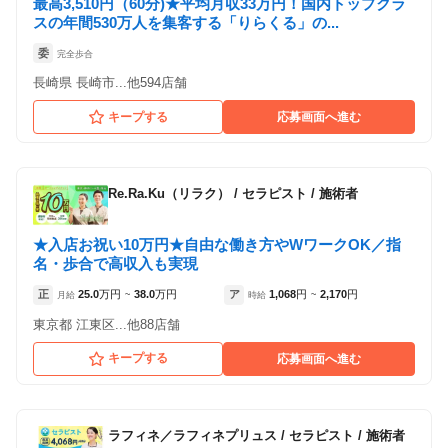
最高3,510円（60分)★平均月収33万円！国内トップクラ
Goo-it! 小岩南口店
スの年間530万人を集客する「りらくる」の...
（東京都江戸川区:小岩駅 徒歩 2分 ）
委
完全歩合
長崎県 長崎市...他594店舗
Goo-it! 西葛西店
（東京都江戸川区:西葛西駅 徒歩 1分 ）
キープする
応募画面へ進む
Goo-it! 浦安店
（千葉県浦安市:浦安駅 徒歩 2分 ）
Re.Ra.Ku（リラク）
/
セラピスト / 施術者
Goo-it! 用賀東口店
★入店お祝い10万円★自由な働き方やWワークOK／指
（東京都世田谷区:用賀駅 徒歩 3分 ）
名・歩合で高収入も実現
正
25.0
万円
38.0
万円
ア
1,068
円
2,170
円
月給
~
時給
~
Goo-it! 亀戸店
東京都 江東区...他88店舗
（東京都江東区:亀戸駅 徒歩 1分 ）
キープする
応募画面へ進む
ラフィネ／ラフィネプリュス
/
セラピスト / 施術者
正社員
業務委託