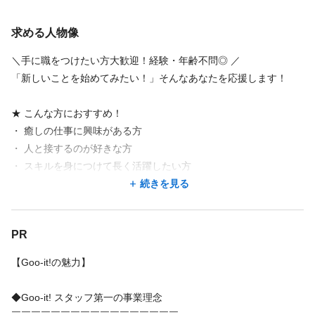
給与
「集中して技術を身につけたい！」という方は、最短2週間でのス
求める人物像
完全歩合
2,881円
〜
8,023円
ピードデビューも可能です。
・経験者の方：即デビュー可能！
＜月払い業務委託報酬例＞
＼手に職をつけたい方大歓迎！経験・年齢不問◎ ／
●自分のペースで働きたい
「新しいことを始めてみたい！」そんなあなたを応援します！
★その後も成長できる！
Wワーク週3日／平日夕方以降+土日（月90時間程度）150,000円
配属後も、店舗業務と並行して、リフレクソロジーやアロマなど
週3～4日／8時間（月120時間程度）170,000円
★ こんな方におすすめ！
のメニューを習得可能に◎
・ 癒しの仕事に興味がある方
働きながらスキルを広げ、プロとしての幅をどんどん広げていけ
●フルタイムでしっかり働きたい
・ 人と接するのが好きな方
ます！
週5日／9時間（月180時間程度）260,000円
・ スキルを身につけて長く活躍したい方
続きを見る
続きを見る
■POINT■
●とにかく高収入を目指したい
★ 経験者・ブランクOK！
￣￣￣￣￣￣
週5～6日／フルタイム 350,000円
・美容・リラクゼーション業界出身者は優遇◎
店舗名・勤務地
◎未経験でも安心！ 充実した研修制度があるので、一生モノのス
PR
・未経験でも充実研修で安心スタート！
キルが身につきます♪
■指名料は全額バックします！（1指名につき300円～1,500円の指
15
件の店舗
【Goo-it!の魅力】
◎専属講師による丁寧な研修で、基礎からじっくり学べる環境◎
名料を設定）
★ 応募資格
まずは“もみほぐし”からスタートし、自信を持って現場デビューで
Goo-it! 小岩南口店
・ 学歴・年齢・資格不問！（20代～60代が活躍中！）
◆Goo-it! スタッフ第一の事業理念
きるようにバックアップします。
東京都 江戸川区 南小岩7丁目23 清田ビル2F
■スタッフランク制度により毎月報酬歩合率アップのチャンス！
・ 未経験者歓迎！（手厚い研修あり♪）