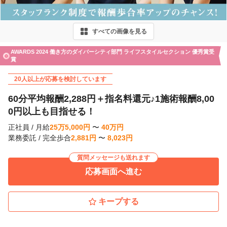
v
i
すべての画像を見る
o
u
AWARDS 2024 働き方のダイバーシティ部門 ライフスタイルセクション 優秀賞受
賞
s
20人以上が応募を検討しています
60分平均報酬2,288円＋指名料還元♪1施術報酬8,00
0円以上も目指せる！
正社員
/
月給
25
万
5,000
円
〜
40
万
円
業務委託
/
完全歩合
2,881
円
〜
8,023
円
質問メッセージも送れます
応募画面へ進む
キープする