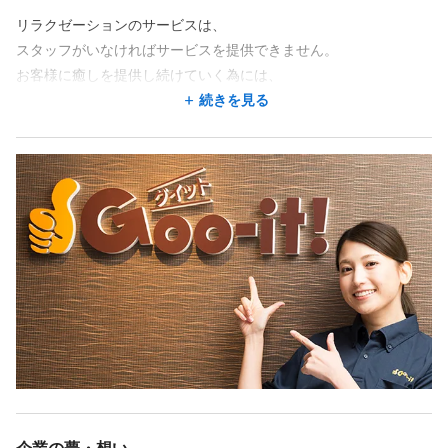
￣￣￣￣￣￣￣￣￣￣￣￣￣￣￣￣￣
◎ お客様の「ありがとう」がやりがいに♪ 笑顔で帰ってもらえる
小岩駅 徒歩 2分
・ WワークOK！ライフスタイルに合わせて働ける！
リラクゼーションのサービスは、
瞬間が嬉しいお仕事です！
Goo-it! 西葛西店
■最低保証制度有り
スタッフがいなければサービスを提供できません。
東京都 江戸川区 西葛西6-16-7 ライオンズマンション西葛西駅
入店より3ヶ月間はシフト時間1時間あたり1,200円の報酬を保障
◎まずはお気軽にご応募ください！
お客様に癒しを提供し続けていく為には、
前三基ビル 302
（歩合報酬と保障を比較し高い方を支給）
スタッフの存在が最も重要であると考えています。
続きを見る
西葛西駅 徒歩 1分
※上記は1施術の平均施術報酬から最大報酬額の想定（指名料含
※ボディケア、リフレクソロジー、ドライヘッドスパ、アロママ
その為、事業理念の中に「8つの約束」を掲げ、
む）となります。
ッサージ、整体、柔道整復師、あん摩マッサージ、指圧などの経
Goo-it! 浦安店
スタッフが長く生き生きと活躍していただけるよう
※各店舗により若干の変動あり。詳細は面接時にご確認くださ
験をお持ちの方大歓迎です！
千葉県 浦安市 北栄1丁目17‐15 浦安駅前ビル6階
約束を提示しています。
い。
浦安駅 徒歩 2分
8つの約束については面接時に詳しく説明を
Goo-it! 用賀東口店
させていただきます！
東京都 世田谷区 用賀3-13-5 シティコアタナアミ102
用賀駅 徒歩 3分
◆稼げる仕組みが出来ています
￣￣￣￣￣￣￣￣￣￣￣￣￣￣￣
Goo-it! 亀戸店
Goo-it!の最大の特徴は、
東京都 江東区 亀戸6-58-10 亀戸ガイビル6階
スタッフ勤務中の「無駄な待ち時間」がないこと。
亀戸駅 徒歩 1分
店長や本部メンバーの「勘」に頼るのではなく、
...他
蓄積された来客数、滞在時間などの
データをベースに最適なシフトを設計。
この企業には他にも求人/店舗があります