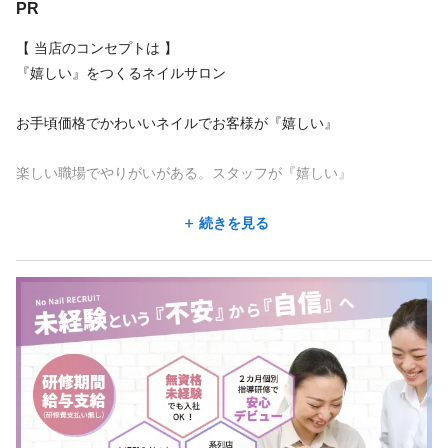
PR
あなたをプロのネイリストへと導く研修制度は整っています！
NO NAIL 有明店
当サロンで初めてのネイリストにチャレンジしてください！
東京都 江東区 有明有明2-1-203 有明ガーデンシティー
【 当店のコンセプトは 】
有明駅 徒歩 7分
『嬉しい』をつくるネイルサロン
あなたのエントリーをお待ちしています！
お手頃価格でかわいいネイルでお客様が『嬉しい』
地図を見る
楽しい職場でやりがいがある。スタッフが『嬉しい』
地図アプリで見る
より多くのお客様にネイルをもっともっと、
続きを見る
楽しんでほしいという思いがあります。
勤務地が希望に合わなくても、応募した後に相談できることが
あります。
ですので、もっとたくさんのネイリストさんが必要です。
この求人の別店舗
でも、現実は「無資格、未経験者は、なかなか働き先がみつから
NO NAIL ◇銀座店 銀座駅 徒歩4分
ない」のが現状です。
NO NAIL ◇川崎店 川崎駅 徒歩7分
NO NAIL では、一人でも多くのネイリストさんが育ってほしいと
NO NAIL ◇池袋店 池袋駅 徒歩7分
いう
NO NAIL ◇横浜店 横浜駅 徒歩6分