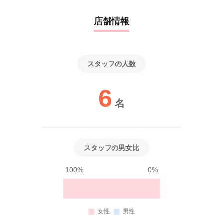
↓
を身につけることができます。
☆研修スタート
店舗情報
初めてのことで大変なことはたくさんありますが、サポート体制
※採用方法が変更となる場合もございますのでご了承ください。
はばっちりですので、安心して研修にお越しくださいね。
これを読んでくれた皆さんと研修所でお会いできることを楽しみ
スタッフの人数
※募集要項：39歳まで（長期間のキャリア形成のため）
にしています！
6
※ご連絡は平日のみとなり、土日祝日のご案内は行っておりませ
名
んので
ご了承くださいませ。
スタッフの男女比
100%
0%