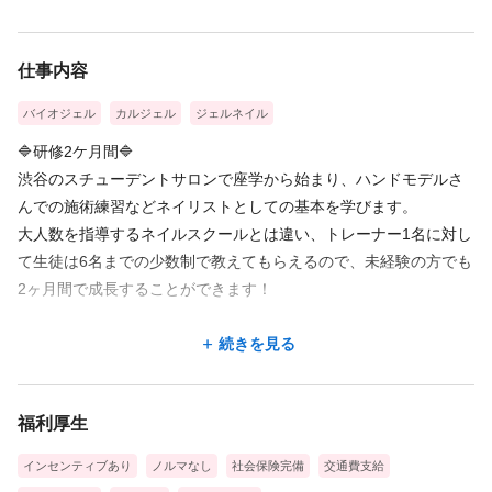
・産前産後休暇（産前42日間＆産後56日間=合計98日間
・出産一時金支給（53万円支給）※2025年時点
仕事内容
バイオジェル
カルジェル
ジェルネイル
🔷研修2ケ月間🔷
渋谷のスチューデントサロンで座学から始まり、ハンドモデルさ
んでの施術練習などネイリストとしての基本を学びます。
大人数を指導するネイルスクールとは違い、トレーナー1名に対し
て生徒は6名までの少数制で教えてもらえるので、未経験の方でも
2ヶ月間で成長することができます！
🔷3ヶ月目から店舗へ配属🔷
続きを見る
配属後、最初の2ヶ月間は店舗に慣れる期間として、担当のシスタ
ー（サポーター）がつきます。
福利厚生
研修の2ヶ月間と配属後の2ヶ月間＝約4ヶ月間で自立できるような
プログラムでスケジュールが組まれています。
インセンティブあり
ノルマなし
社会保険完備
交通費支給
シンプルなデザイン施術に慣れてきたら、デザイン性の高いネイ