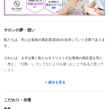
想いから全くの未経験、無資格でもプロとして成長できる研修制
NO NAIL ◇自由が丘店 自由が丘駅 徒歩3分
度を確立しています。
続きを見る
【 サロンワーク未経験でも即戦力として活躍できる3つの理由 】
サロンの夢・想い
◆少人数制により研修制度
私たちは、常にお客様の満足度(笑顔)を追求していく企業でありま
勤務時間
「技術」と「接客」をしっかり研修することでより実践的なネイ
す 。
リストとしてデビューできる。
週5回
週6回
シフト制
少人数制なのでより細やかな指導!実践的なノウハウを短期間で取
10:00〜19:00
それには、まずは働く私たちネイリストがお客様の満足度を常に
得できる。
「考え」「行動」し そしてなによりも楽しむことであると思って
【1ヵ月単位のシフト制】
います。
1日８時間（（別途休憩１時間あり）
◆充実したカリキュラム
目標が明確なので、現状の自分がどれぐらいのレベルなのかが理
楽しさとは?
続きを見る
【休暇】
解できるカリキュラム。
◆連休もOKなので、プライベートも充実♪
軌道修正も一人一人に合わせて、トレーナーが対応してくれる。
仕事を楽しむためには、成長が必ず必要です。成長なしの楽しさ
◆産休・育休制度あり
こだわり・自慢
はただの自己満足にすぎません。
◆マニュアル制度
教育