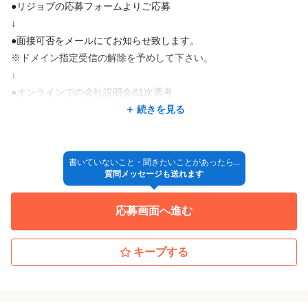
●リジョブの応募フォームよりご応募
りやすく、習得が遅くても早くても、不器用でも器用でも、どの
↓
ようなタイプの方でもその人が一番早く成長ができるように指導
●面接可否をメールにてお知らせ致します。
していくこと」です。
※ドメイン指定受信の解除を予めして下さい。
まずは、第一歩を踏み出さなければ何も始まりません。
↓
ノーネイルでは皆さんを受け入れる体制がきちんと整っています
●オンラインでの会社説明会&1次選考
ので、是非チャレンジしてほしいと思います。
説明を聞いてみて選考に進むかどうか判断いただいて大丈夫で
続きを見る
す。
そして研修について少しお話しをさせて頂きますね。
選考に進む方はそのまま流れてグループ面接となります。
1ケ月目の研修は座学から始まりますので、道具の使い方、爪の構
※履歴書等の提出は不要です。
書いていないこと・聞きたいことがあったら...
造を知るなど基礎的なことも教えます。
質問メッセージも送れます
↓
その後はオフやケアの基礎の習得と、ハンドモデルさんでワンカ
●2次面接
ラー、ラメグラデーションなどシンプルなデザインの習得を行い
応募画面へ進む
1:1のオンライン面接になります。
ます。
この時に履歴書、職務経歴書をご提出いただきます。
2ケ月目には渋谷研修所の中にあるネイルサロンでサロンワークも
↓
キープする
経験しながらデザイン性の高いネイルも学びます。
●内定
↓
研修期間中は小テストを重ねながら、改善、練習を繰り返し、2ケ
◎入社
月目の研修が終わるころには店舗配属に必要な、技術力、接客力