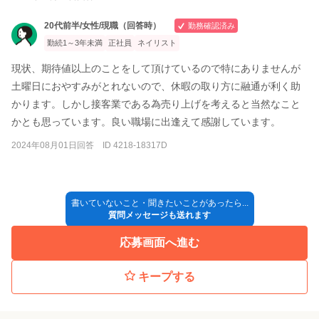
20代前半/女性/現職（回答時）
勤務確認済み
勤続1～3年未満
正社員
ネイリスト
現状、期待値以上のことをして頂けているので特にありませんが
土曜日におやすみがとれないので、休暇の取り方に融通が利く助
かります。しかし接客業である為売り上げを考えると当然なこと
かとも思っています。良い職場に出逢えて感謝しています。
2024年08月01日回答 ID 4218-18317D
書いていないこと・聞きたいことがあったら...
質問メッセージも送れます
応募画面へ進む
キープする