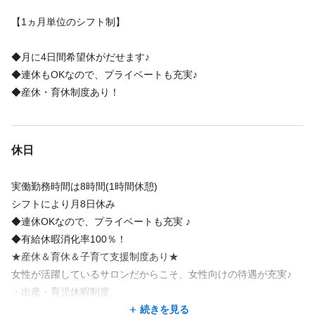
指名歩合：10,000円
【1ヵ月単位のシフト制】
デザイン歩合：10,000円
勤続手当：10,000円
◆月に4日間希望休がだせます♪
諸手当：20,000円
◆連休もOKなので、プライベートも充実♪
合計：305,000円
◆産休・育休制度あり！
＋年2回賞与
■3年目 店長
基本給：230,000円
休日
達成歩合：15,000円
役職手当：40,000円
実働勤務時間は8時間(1時間休憩)
指名歩合：15,000円
シフトにより月8日休み
デザイン歩合：15,000円
◆連休OKなので、プライベートも充実 ♪
勤続手当：10,000円
◆有給休暇消化率100％！
諸手当：20,000円
★産休＆育休＆子育て支援制度あり★
合計：345,000円
女性が活躍しているサロンだからこそ、女性向けの待遇が充実♪
＋年2回賞与
・出産・育児休暇制度
・育児休業（最長２年）
続きを見る