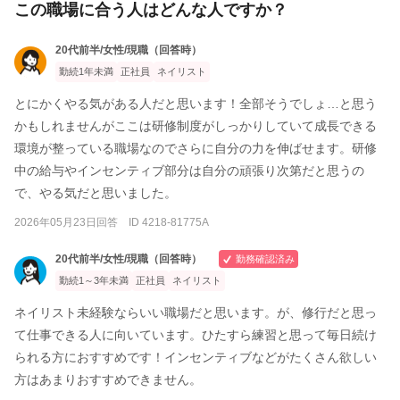
この職場に合う人はどんな人ですか？
20代前半/女性/現職（回答時）
勤続1年未満
正社員
ネイリスト
とにかくやる気がある人だと思います！全部そうでしょ…と思う
かもしれませんがここは研修制度がしっかりしていて成長できる
環境が整っている職場なのでさらに自分の力を伸ばせます。研修
中の給与やインセンティブ部分は自分の頑張り次第だと思うの
で、やる気だと思いました。
2026年05月23日回答 ID 4218-81775A
20代前半/女性/現職（回答時）
勤務確認済み
勤続1～3年未満
正社員
ネイリスト
ネイリスト未経験ならいい職場だと思います。が、修行だと思っ
て仕事できる人に向いています。ひたすら練習と思って毎日続け
られる方におすすめです！インセンティブなどがたくさん欲しい
方はあまりおすすめできません。