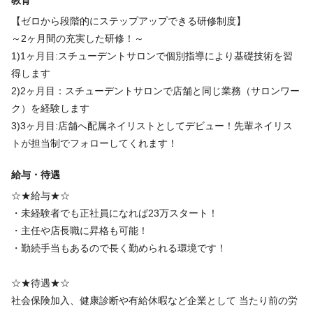
動画やBOOKで全てがマニュアル化されているので自分のペース
その為に私たちはネイリストがより成長できるNo1企業でありた
で予習や復習もできる。
【ゼロから段階的にステップアップできる研修制度】
休日
いと思ってます。
ビジネスマナー研修などもあり、社会人経験がなくても基礎から
～2ヶ月間の充実した研修！～
学べる
1)1ヶ月目:スチューデントサロンで個別指導により基礎技術を習
実働勤務時間は8時間(1時間休憩)
得します
シフトにより月8日休み
2)2ヶ月目：スチューデントサロンで店舗と同じ業務（サロンワー
◆連休OKなので、プライベートも充実 ♪
【 NO NAIL は嬉しい★がいっぱいあります!! 】
ク）を経験します
◆有給休暇消化率100％！
3)3ヶ月目:店舗へ配属ネイリストとしてデビュー！先輩ネイリス
★産休＆育休＆子育て支援制度あり★
私たちは、常にお客様の満足度(笑顔)を追求していく組織でありた
トが担当制でフォローしてくれます！
女性が活躍しているサロンだからこそ、女性向けの待遇が充実♪
いと思っています
・出産・育児休暇制度
給与・待遇
・育児休業（最長２年）
続きを見る
それには、まずは働く私たちネイリストがお客様の満足度を常に
☆★給与★☆
・産前産後休暇（産前42日間＆産後56日間=合計98日間
「考え」「行動」しそしてなによりも「楽しむ」ことであると思
・未経験者でも正社員になれば23万スタート！
・出産一時金支給（53万円支給）※2025年時点
っています。
・主任や店長職に昇格も可能！
仕事内容
・勤続手当もあるので長く勤められる環境です！
バイオジェル
カルジェル
ジェルネイル
働く上で「楽しさ」を追求していき、それがお客様の笑顔につな
がっていくと思っています。
🔷研修2ケ月間🔷
☆★待遇★☆
渋谷のスチューデントサロンで座学から始まり、ハンドモデルさ
社会保険加入、健康診断や有給休暇など企業として 当たり前の労