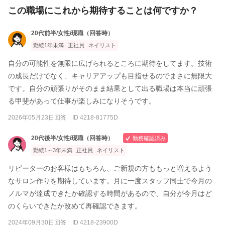
この職場にこれから期待することは何ですか？
20代前半/女性/現職（回答時）
勤続1年未満
正社員
ネイリスト
自分の可能性を無限に広げられるところに期待をしてます。技術
の成長だけでなく、キャリアアップも目指せるのでまさに無限大
です。自分の頑張りがそのまま結果として出る職場は本当に頑張
る甲斐があって仕事が楽しみになりそうです。
2026年05月23日回答 ID 4218-81775D
20代後半/女性/現職（回答時）
勤務確認済み
勤続1～3年未満
正社員
ネイリスト
リピーターのお客様はもちろん、ご新規の方ももっと増えるよう
なサロン作りを期待しています。月に一度スタッフ同士で今月の
ノルマが達成できたか確認する時間があるので、自分が今月はど
のくらいできたか改めて再確認できます。
2024年09月30日回答 ID 4218-23900D