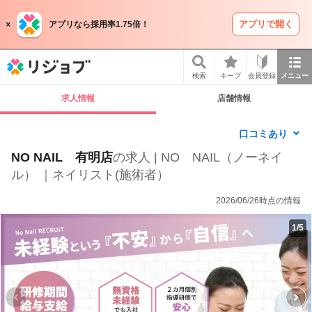
アプリで開く
アプリなら採用率1.75倍！
リジョブ
検索
キープ
会員登録
メニュー
求人情報
店舗情報
口コミあり
NO NAIL 有明店
の求人 | NO NAIL（ノーネイ
ル） ｜ネイリスト(施術者）
2026/06/26時点の情報
1
/
5
P