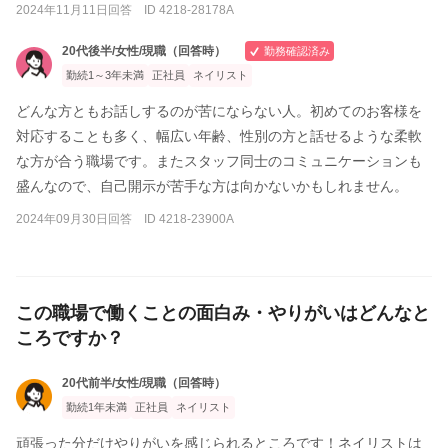
2024年11月11日回答 ID 4218-28178A
20代後半/女性/現職（回答時）
勤務確認済み
勤続1～3年未満
正社員
ネイリスト
どんな方ともお話しするのが苦にならない人。初めてのお客様を
対応することも多く、幅広い年齢、性別の方と話せるような柔軟
な方が合う職場です。またスタッフ同士のコミュニケーションも
盛んなので、自己開示が苦手な方は向かないかもしれません。
2024年09月30日回答 ID 4218-23900A
この職場で働くことの面白み・やりがいはどんなと
ころですか？
20代前半/女性/現職（回答時）
勤続1年未満
正社員
ネイリスト
頑張った分だけやりがいを感じられるところです！ネイリストは