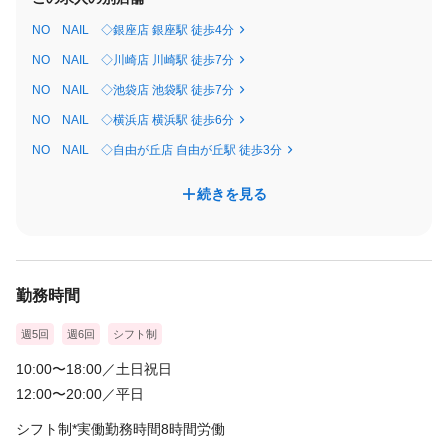
合計：260,000円
＋年2回賞与
NO NAIL ◇銀座店 銀座駅 徒歩4分
NO NAIL ◇川崎店 川崎駅 徒歩7分
■1年目 正社員
NO NAIL ◇池袋店 池袋駅 徒歩7分
基本給：230,000円
NO NAIL ◇横浜店 横浜駅 徒歩6分
達成歩合：5,000円
NO NAIL ◇自由が丘店 自由が丘駅 徒歩3分
売上歩合：10,000円
指名歩合：10,000円
続きを見る
デザイン歩合：5,000円
勤続手当：5,000円
諸手当：20,000円
合計：285,000円
勤務時間
＋年2回賞与
週5回
週6回
シフト制
■2年目 正社員
10:00〜18:00／土日祝日
基本給：230,000円
12:00〜20:00／平日
達成歩合：10,000円
シフト制*実働勤務時間8時間労働
売上歩合：15,000円