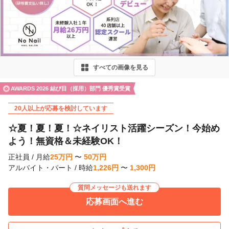
r
e
v
i
すべての画像を見る
o
u
AWARDS 2026 結び目（採用）部門 優秀賞受賞
s
20人以上が応募を検討しています
☆夏！夏！夏！☆ネイリスト活躍シーズン！今始め
よう！無資格＆未経験OK！
正社員
/
月給
25
万
円
〜
50
万
円
アルバイト・パート
/
時給
1,226
円
〜
1,300
円
質問メッセージも送れます
応募画面へ進む