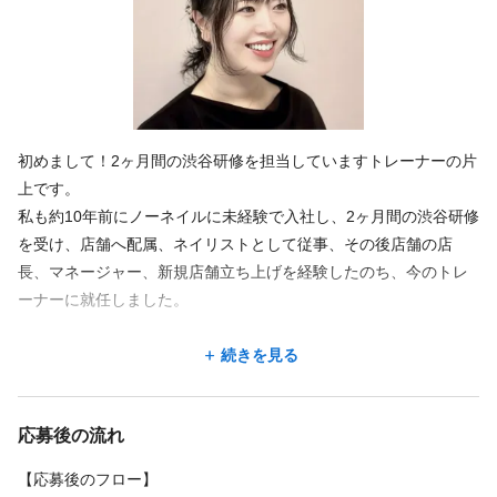
○交通費3万円まで支給
評価制度がきちんとありますので、目標を決めて進めていくこと
○有給休暇(～R6実績：法定日数通り。全社員100％消化)
ができます！
○産休育休制度あり(現在5名取得中)
続きを見る
○毎月の売上歩合＆達成歩合
🔷店長（1年半）🔷
〇指名歩合
店長になるとサロンの予約管理や新人スタッフの育成指導、業務
〇社内ネイル検定制度
特徴
○健康診断(年1回※全額会社負担)
ミーティングに参加するなど幅広い仕事に対応していきます。
初めまして！2ヶ月間の渋谷研修を担当していますトレーナーの片
〇賃貸サポート（仲介手数料が「０円」か「半額」になります）
SNSを活用した広報プレス業務といったお仕事もあります！
急募
大手サロン
未経験歓迎
学生歓迎
駅近
オープニング
上です。
〇髪型、髪色自由♪
ネイリストとして技術力向上だけでなく、管理職として様々な業
〇タトゥーOK（施術時に見える箇所はシール等で隠して頂きます）
私も約10年前にノーネイルに未経験で入社し、2ヶ月間の渋谷研修
新卒歓迎
アットホーム
地域密着
美容師免許不問
資格取得予定者
務経験ができます！
を受け、店舗へ配属、ネイリストとして従事、その後店舗の店
デビューまで2年以内
商業施設内
繁華街にある
住宅街にある
長、マネージャー、新規店舗立ち上げを経験したのち、今のトレ
客単価5,000円未満
客単価5,000円以上
セット面15席未満
🔷マネージャー（3年）🔷
ーナーに就任しました。
数店舗を管轄し、店舗を円滑に運営するためのさまざまな業務を
行います！
わたし自身も未経験からのスタートでしたので、これからネイリ
続きを見る
経営者とのミーティングもあり、経営のノウハウも近くで学べる
ストにチャレンジしようとしている皆さんの「楽しみと不安、本
ため、ゆくゆくは独立して自身でサロンを開きたい！
当にプロのネイリストになれるのか？」という気持ちがよくわか
というスタッフは、マネージャーを目標にしステップアップして
応募後の流れ
ります。
いくメンバーもいます。
【応募後のフロー】
ですので、私の指導のモットーは「無資格や未経験の人にも分か