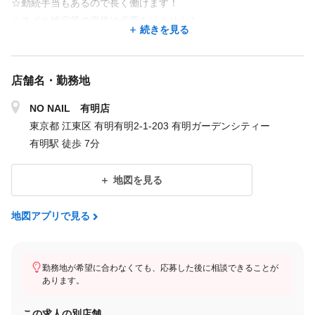
☆勤続手当もあるので長く働けます！
☆ネイル検定等の資格は必要ありません！
続きを見る
社内の99％が無資格、未経験からのスタートです。そのため「ネ
イリストが初めて」の方がゼロから学べる研修プログラムになっ
店舗名・勤務地
ています。
管理職を目指したい方にはキャリアアップをサポートする、マネ
NO NAIL 有明店
ジメント研修などもあります。
東京都 江東区 有明有明2-1-203 有明ガーデンシティー
主任職には最短で1年、店長には1年半でステップアップができる
有明駅 徒歩 7分
環境です！
地図を見る
＜モデル給与額＞
地図アプリで見る
■正社員初期
基本給：230,000円
売上歩合：5,000円
勤務地が希望に合わなくても、応募した後に相談できることが
あります。
指名歩合：5,000円
諸手当：20,000円
この求人の別店舗