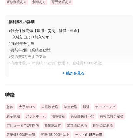
研修制度あり
制服あり
育児休暇あり
ル施術へとステップアップしていきましょう♪
🔷主任（1年）🔷
福利厚生の詳細
リーダーシップを取ることが好き、苦手は人それぞれですので、
○社会保険完備【雇用・労災・健保・年金】
当サロンでは本人の希望で昇格をするかどうかを選ぶことができ
入社初日より加入です！
ます。
〇勤続年数手当
○賞与年2回（業績連動型）
昇格希望の場合、最短1年が目安です！
○交通費3万円まで支給
評価制度がきちんとありますので、目標を決めて進めていくこと
○有給休暇(～R6実績：法定日数通り。全社員100％消化)
ができます！
○産休育休制度あり(現在5名取得中)
続きを見る
○毎月の売上歩合＆達成歩合
🔷店長（1年半）🔷
〇指名歩合
店長になるとサロンの予約管理や新人スタッフの育成指導、業務
〇社内ネイル検定制度
特徴
○健康診断(年1回※全額会社負担)
ミーティングに参加するなど幅広い仕事に対応していきます。
〇賃貸サポート（仲介手数料が「０円」か「半額」になります）
SNSを活用した広報プレス業務といったお仕事もあります！
急募
大手サロン
未経験歓迎
学生歓迎
駅近
オープニング
〇髪型、髪色自由♪
ネイリストとして技術力向上だけでなく、管理職として様々な業
〇タトゥーOK（施術時に見える箇所はシール等で隠して頂きます）
新卒歓迎
アットホーム
地域密着
美容師免許不問
資格取得予定者
務経験ができます！
デビューまで2年以内
商業施設内
繁華街にある
住宅街にある
客単価5,000円未満
客単価5,000円以上
セット面15席未満
🔷マネージャー（3年）🔷