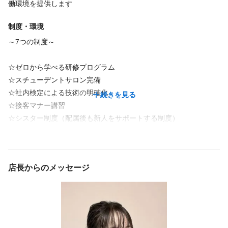
一緒に楽しんで頂けるネイリストの応募を待っています!そして、
んでの施術練習などネイリストとしての基本を学びます。
働環境を提供します
一緒に働けることを楽しみにしています!!
大人数を指導するネイルスクールとは違い、トレーナー1名に対し
制度・環境
て生徒は6名までの少数制で教えてもらえるので、未経験の方でも
2ヶ月間で成長することができます！
～7つの制度～
🔷3ヶ月目から店舗へ配属🔷
続きを見る
☆ゼロから学べる研修プログラム
配属後、最初の2ヶ月間は店舗に慣れる期間として、担当のシスタ
☆スチューデントサロン完備
ー（サポーター）がつきます。
☆社内検定による技術の明確化
続きを見る
福利厚生
研修の2ヶ月間と配属後の2ヶ月間＝約4ヶ月間で自立できるような
☆接客マナー講習
プログラムでスケジュールが組まれています。
☆シスター制度（配属後も新人をサポートする制度）
インセンティブあり
ノルマなし
社会保険完備
交通費支給
シンプルなデザイン施術に慣れてきたら、デザイン性の高いネイ
☆キャリアパス制度（昇格できる制度）
社員登用あり
研修制度あり
制服あり
育児休暇あり
ル施術へとステップアップしていきましょう♪
☆表彰制度（アワードを開催）
店長からのメッセージ
🔷主任（1年）🔷
福利厚生の詳細
リーダーシップを取ることが好き、苦手は人それぞれですので、
○社会保険完備【雇用・労災・健保・年金】
当サロンでは本人の希望で昇格をするかどうかを選ぶことができ
入社初日より加入です！
ます。
〇勤続年数手当
○賞与年2回（業績連動型）
昇格希望の場合、最短1年が目安です！