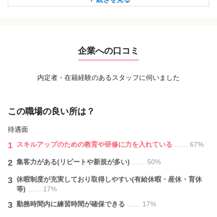
◇シンプルコース / 3,990円
◇デザインコース / 4,990円
当サロンは初めてネイルするお客様でも分かり易く選びやす
い価格設定にしております
企業への口コミ
国内で唯一「２プライス」で提供しているサロンです
内定者・在籍経験のあるスタッフに伺いました
この職場の良い所は？
待遇面
1
スキルアップのための教育や研修に力を入れている
…… 67%
2
集客力がある(リピートや新規が多い)
…… 50%
3
休暇制度が充実しており取得しやすい(有給休暇・産休・育休
等)
…… 17%
3
勤務時間内に練習時間が確保できる
…… 17%