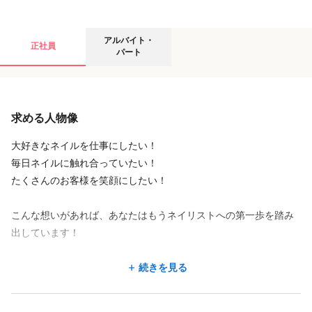
数店舗を管轄し、店舗を円滑に運営するためのさまざまな業務を
行います！
アルバイト・パートの募集要項
アルバイト・
正社員
経営者とのミーティングもあり、経営のノウハウも近くで学べる
パート
ため、ゆくゆくは独立して自身でサロンを開きたい！
というスタッフは、マネージャーを目標にしステップアップして
給与
いくメンバーもいます。
求める人物像
時給
1,226円
〜
1,300円
※週5日・１日８時間働ける方であれば未経験・無資格でもOK!
大好きなネイルを仕事にしたい！
◆充実の研修システムで2ヶ月学んで3ヶ月目から店舗配属♪
毎日ネイルに触れ合っていたい！
(研修中も給与有り)
たくさんのお客様を笑顔にしたい！
*1ヶ月目〜:実践研修
こんな想いがあれば、あなたはもうネイリストへの第一歩を踏み
*2ヶ月目はスチューデントサロンで稼働
出しています！
*3ヶ月目で店舗配属
資格や経験よりも「ネイリストになりたい！」という強い気持ち
続きを見る
が大事。
店舗名・勤務地