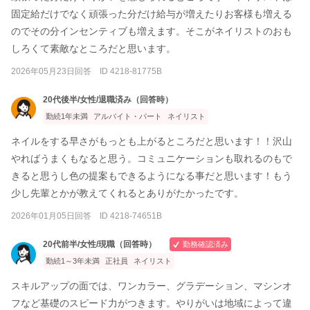
固定給だけでなく頑張った分だけ給与が増えたりお客様も増える
のでその分インセンティブも増えます。そこがネイリストのおも
しろくて素敵なところだと思います。
2026年05月23日回答 ID 4218-81775B
20代後半/女性/退職済み（回答時）
勤続1年未満
アルバイト・パート
ネイリスト
ネイルをする早さがもっとも上がるところだと思います！！沢山
やればうまくもなると思う。コミュニケーションも取れるのもで
きると思うし色の提案もできるようになる事だと思います！もう
少し先輩とかが教えてくれるとありがたかったです。
2026年01月05日回答 ID 4218-74651B
20代前半/女性/現職（回答時）
勤務確認済み
勤続1～3年未満
正社員
ネイリスト
スキルアップの面では、ワンカラー、グラデーション、マシンオ
フなど基礎のスピード力がつきます。やりがいは地域によって違