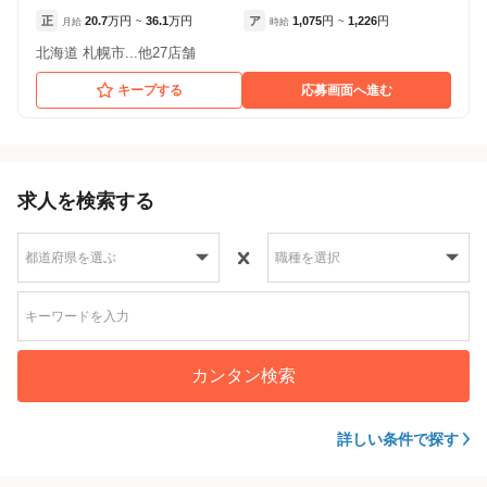
正
20.7
万円
36.1
万円
ア
1,075
円
1,226
円
月給
~
時給
~
北海道 札幌市...他27店舗
キープする
応募画面へ進む
求人を検索する
カンタン検索
詳しい条件で探す