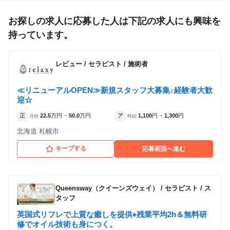
お探しの求人に応募した人は下記の求人にも興味を
持っています。
レビュー
/
セラピスト / 施術者
≪リニューアルOPEN≫新規スタッフ大募集♪経験者大歓
迎☆
正
22.5
万円
50.0
万円
ア
1,100
円
1,300
円
月給
~
時給
~
北海道 札幌市
キープする
応募画面へ進む
Queensway（クイーンズウェイ）
/
セラピスト / ス
タッフ
英国式リフレで上質な癒しを提供♦残業平均2h＆無料研
修でオイル技術も身につく。