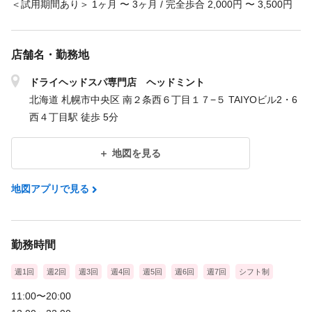
＜試用期間あり＞ 1ヶ月 〜 3ヶ月 / 完全歩合 2,000円 〜 3,500円
店舗名・勤務地
ドライヘッドスパ専門店 ヘッドミント
北海道 札幌市中央区 南２条西６丁目１７−５ TAIYOビル2・6
西４丁目駅 徒歩 5分
地図を見る
地図アプリで見る
勤務時間
週1回
週2回
週3回
週4回
週5回
週6回
週7回
シフト制
11:00〜20:00