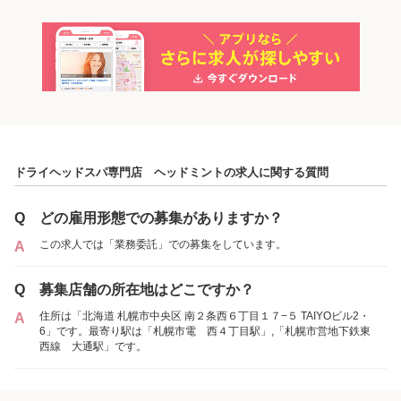
「業務委託」を募集していた店舗
各店舗の特色（詳しい給与、一緒に働くスタッフ、サービスメニュー、客層
など）が見られます
ドライヘッドスパ専門店 ヘッドミントの求人に関する質問
1
件の店舗
ドライヘッドスパ専門店 ヘッドミント
Q
どの雇用形態での募集がありますか？
（北海道札幌市:西４丁目駅 徒歩 5分 / 大通駅
この求人では「業務委託」での募集をしています。
A
徒歩 10分 ）
Q
募集店舗の所在地はどこですか？
業務委託
住所は「北海道 札幌市中央区 南２条西６丁目１７−５ TAIYOビル2・
A
6」です。最寄り駅は「札幌市電 西４丁目駅」,「札幌市営地下鉄東
西線 大通駅」です。