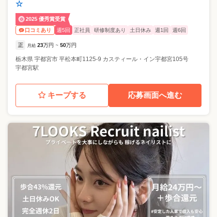
☆
2025 優秀賞受賞
週5回
正社員
研修制度あり
土日休み
週1回
週6回
口コミあり
正
23
万円
50
万円
月給
~
栃木県
宇都宮市
平松本町1125-9 カスティール・イン宇都宮105号
宇都宮駅
キープする
応募画面へ進む