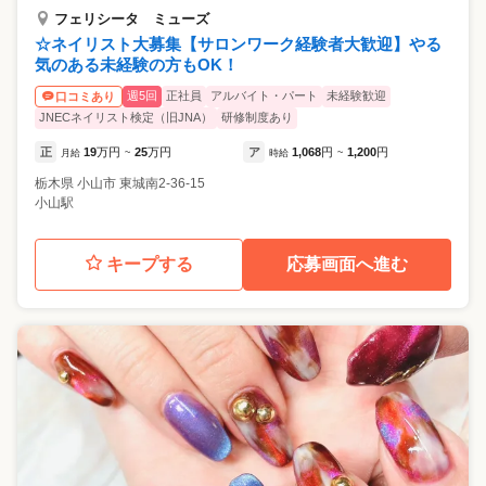
フェリシータ ミューズ
☆ネイリスト大募集【サロンワーク経験者大歓迎】やる
気のある未経験の方もOK！
週5回
正社員
アルバイト・パート
未経験歓迎
口コミあり
JNECネイリスト検定（旧JNA）
研修制度あり
正
19
万円
25
万円
ア
1,068
円
1,200
円
月給
~
時給
~
栃木県
小山市
東城南2-36-15
小山駅
キープする
応募画面へ進む