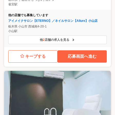
雀宮駅
他の店舗でも募集しています
アイメイクサロン【ETERNO】／ネイルサロン【Allure】小山店
栃木県
小山市
西城南4-20-1
小山駅
他
2
店舗の求人を見る
キープする
応募画面へ進む