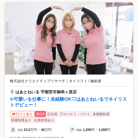
株式会社クリエイティブリサーチ
｜
ネイリスト / 施術者
はあとねいる 宇都宮市御幸ヶ原店
✨可愛いを仕事に！未経験OK♡はあとねいるでネイリス
トデビュー！
週5回
正社員
アルバイト・パート
未経験歓迎
口コミあり
研修制度あり
社員登用あり
正
23.5
万円
40
万円
ア
1,200
円
1,500
円
月給
~
時給
~