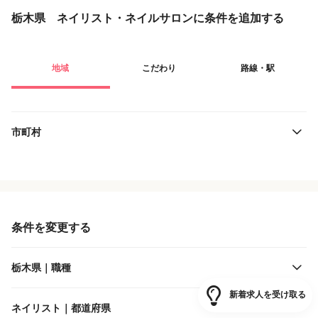
栃木県 ネイリスト・ネイルサロンに条件を追加する
地域
こだわり
路線・駅
市町村
役職・採用対象
JR東日本
雇用形態
東武鉄道
条件を変更する
施設形態
真岡鐵道
栃木県｜職種
客層
宇都宮ライトレール
新着求人を受け取る
ネイリスト｜都道府県