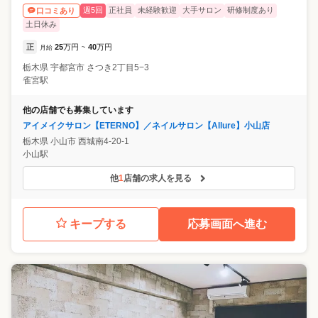
週5回
正社員
未経験歓迎
大手サロン
研修制度あり
口コミあり
土日休み
正
25
万円
40
万円
月給
~
栃木県
宇都宮市
さつき2丁目5−3
雀宮駅
他の店舗でも募集しています
アイメイクサロン【ETERNO】／ネイルサロン【Allure】小山店
栃木県
小山市
西城南4-20-1
小山駅
他
1
店舗の求人を見る
キープする
応募画面へ進む