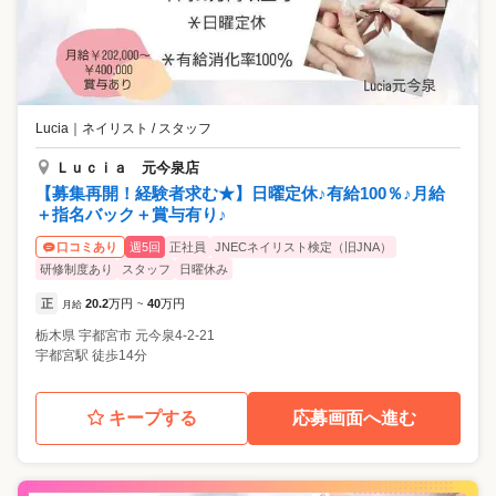
Lucia
｜
ネイリスト / スタッフ
Ｌｕｃｉａ 元今泉店
【募集再開！経験者求む★】日曜定休♪有給100％♪月給
＋指名バック＋賞与有り♪
週5回
正社員
JNECネイリスト検定（旧JNA）
口コミあり
研修制度あり
スタッフ
日曜休み
正
20.2
万円
40
万円
月給
~
栃木県
宇都宮市
元今泉4-2-21
宇都宮駅 徒歩14分
キープする
応募画面へ進む