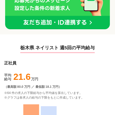
栃木県 ネイリスト 週5回の平均給与
正社員
21.6
平均
給与
万円
（
最高額 80.0 万円
／
最低額 18.1 万円
）
※64 件の求人の下限給与から平均値を算出しています。
※グラフは各求人の給与の下限をもとに作成しています。