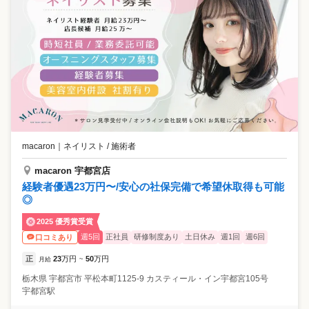
macaron
｜
ネイリスト / 施術者
macaron 宇都宮店
経験者優遇23万円〜/安心の社保完備で希望休取得も可能
◎
2025 優秀賞受賞
週5回
正社員
研修制度あり
土日休み
週1回
週6回
口コミあり
正
23
万円
50
万円
月給
~
栃木県
宇都宮市
平松本町1125-9 カスティール・イン宇都宮105号
宇都宮駅