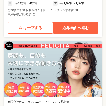
正
24
万円
45
万円
ア
1,300
円
1,400
円
月給
~
時給
~
栃木県
宇都宮市
松が峰１丁目３−１６ グラン宇都宮 203
東武宇都宮駅 徒歩4分
キープする
応募画面へ進む
有限会社カムイカンパニー
｜
ネイリスト / 施術者