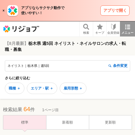
アプリならサクサク動作で
アプリで開く
使いやすい！
リジョブ
検索
キープ
会員登録
メニュー
【8月最新】
栃木県 週5回 ネイリスト・ネイルサロンの求人・転
職・募集
条件変更
ネイリスト｜栃木県｜週5回
さらに絞り込む
職種 ＋
エリア・駅 ＋
雇用形態 ＋
64
検索結果
件
1ページ目
標準
新着順
更新順