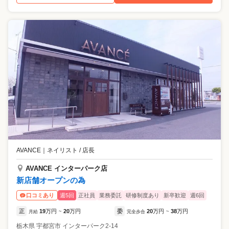
AVANCE
｜
ネイリスト / 店長
AVANCE インターパーク店
新店舗オープンの為
週5回
正社員
業務委託
研修制度あり
新卒歓迎
週6回
口コミあり
正
19
万円
20
万円
委
20
万円
38
万円
月給
~
完全歩合
~
栃木県
宇都宮市
インターパーク2-14