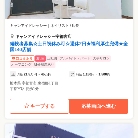
キャンアイドレッシー
｜
ネイリスト / 店長
キャンアイドレッシー宇都宮店
経験者募集☆土日祝休み可☆週休2日★福利厚生完備★全
国140店舗
週5回
正社員
アルバイト・パート
大手サロン
口コミあり
オープニング
研修制度あり
正
21.5
万円
45
万円
ア
1,150
円
1,500
円
月給
~
時給
~
栃木県
宇都宮市
東宿郷1丁目
宇都宮駅 徒歩1分
キープする
応募画面へ進む