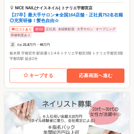
NICE NAIL(ナイスネイル) トナリエ宇都宮店
【27卒】最大手サロン★全国164店舗・正社員752名在籍
◎充実研修！髪色自由☆
週5回
正社員
未経験歓迎
大手サロン
オープニング
口コミあり
研修制度あり
正
21.8
万円
45
万円
月給
~
栃木県
宇都宮市
駅前通り1-4-6 トナリエ宇都宮3階 トナリエ宇都宮3階
宇都宮駅 徒歩2分
キープする
応募画面へ進む