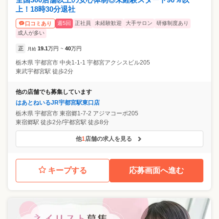
上！18時30分退社
週5回
正社員
未経験歓迎
大手サロン
研修制度あり
口コミあり
成人が多い
正
19.1
万円
40
万円
月給
~
栃木県
宇都宮市
中央1-1-1 宇都宮アクシスビル205
東武宇都宮駅 徒歩2分
他の店舗でも募集しています
はあとねいるJR宇都宮駅東口店
栃木県
宇都宮市
東宿郷1-7-2 アジマコーポ205
東宿郷駅 徒歩2分/宇都宮駅 徒歩8分
他
1
店舗の求人を見る
キープする
応募画面へ進む