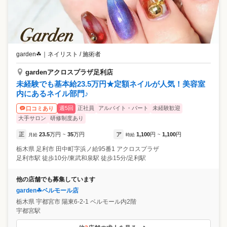
garden☘
｜
ネイリスト / 施術者
gardenアクロスプラザ足利店
未経験でも基本給23.5万円★定額ネイルが人気！美容室
内にあるネイル部門♪
週5回
正社員
アルバイト・パート
未経験歓迎
口コミあり
大手サロン
研修制度あり
正
23.5
万円
35
万円
ア
1,100
円
1,100
円
月給
~
時給
~
栃木県
足利市
田中町字浜ノ給95番1 アクロスプラザ
足利市駅 徒歩10分/東武和泉駅 徒歩15分/足利駅
他の店舗でも募集しています
garden☘ベルモール店
栃木県
宇都宮市
陽東6-2-1 ベルモール内2階
宇都宮駅