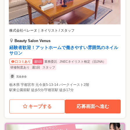
株式会社ベレーヌ
｜
ネイリスト / スタッフ
Beauty Salon Venus
経験者歓迎！アットホームで働きやすい雰囲気のネイル
サロン
週5回
業務委託
JNECネイリスト検定（旧JNA）
口コミあり
研修制度あり
週1回
スタッフ
委
完全歩合
栃木県
宇都宮市
元今泉5-13-14 パークイースト2階
駅東公園前駅 徒歩5分/宇都宮駅 徒歩17分
キープする
応募画面へ進む