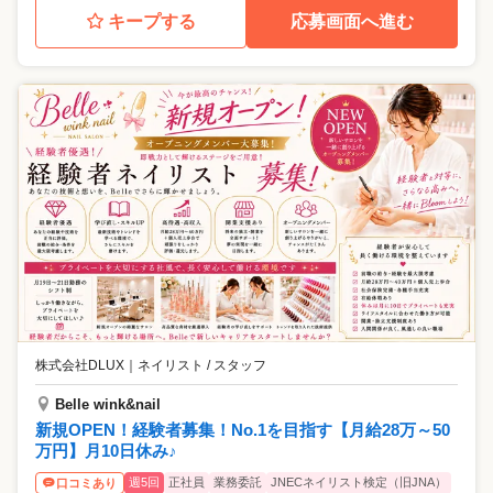
キープする
応募画面へ進む
株式会社DLUX
｜
ネイリスト / スタッフ
Belle wink&nail
新規OPEN！経験者募集！No.1を目指す【月給28万～50
万円】月10日休み♪
週5回
正社員
業務委託
JNECネイリスト検定（旧JNA）
口コミあり