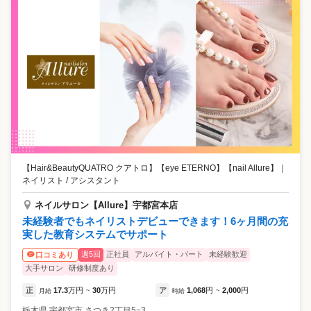
【Hair&BeautyQUATRO クアトロ】【eye ETERNO】【nail Allure】
｜
ネイリスト / アシスタント
ネイルサロン【Allure】宇都宮本店
未経験者でもネイリストデビューできます！6ヶ月間の充
実した教育システムでサポート
週5回
正社員
アルバイト・パート
未経験歓迎
口コミあり
大手サロン
研修制度あり
正
17.3
万円
30
万円
ア
1,068
円
2,000
円
月給
~
時給
~
栃木県
宇都宮市
さつき2丁目5−3