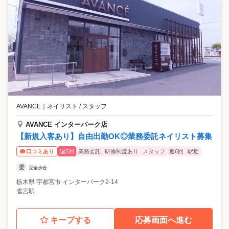
AVANCE
｜
ネイリスト / スタッフ
AVANCE インターパーク店
【新規入客あり】自由出勤OK◎業務委託ネイリスト募集
週5回
業務委託
研修制度あり
スタッフ
週6回
駅近
口コミあり
委
完全歩合
栃木県
宇都宮市
インターパーク2-14
雀宮駅
キープする
応募画面へ進む