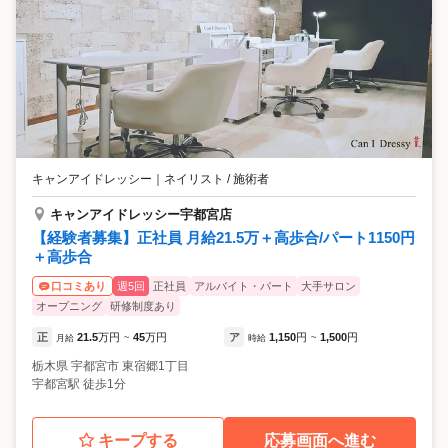
キャンアイドレッシー
｜
ネイリスト / 施術者
キャンアイドレッシー宇都宮店
【経験者募集】正社員 月給21.5万＋高歩合/パート1150円
＋高歩合
週5回
正社員
アルバイト・パート
大手サロン
口コミあり
オープニング
研修制度あり
正
21.5
万円
45
万円
ア
1,150
円
1,500
円
月給
~
時給
~
栃木県
宇都宮市
東宿郷1丁目
宇都宮駅 徒歩1分
キープする
応募画面へ進む