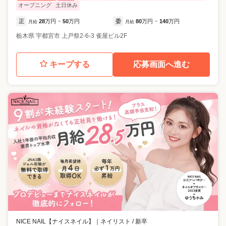
オープニング
土日休み
正
28
万円
50
万円
委
80
万円
140
万円
月給
~
月給
~
栃木県
宇都宮市
上戸祭2-6-3 雀屋ビル2F
キープする
応募画面へ進む
NICE NAIL【ナイスネイル】
｜
ネイリスト / 新卒