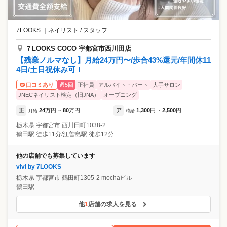
7LOOKS
｜
ネイリスト / スタッフ
７LOOKS COCO 宇都宮市西川田店
【残業ノルマなし】月給24万円〜/歩合43%還元/年間休11
4日/土日祝休み可！
週5回
正社員
アルバイト・パート
大手サロン
口コミあり
JNECネイリスト検定（旧JNA）
オープニング
正
24
万円
80
万円
ア
1,300
円
2,500
円
月給
~
時給
~
栃木県
宇都宮市
⻄川田町1038-2
鶴田駅 徒歩11分/江曽島駅 徒歩12分
他の店舗でも募集しています
vivi by 7LOOKS
栃木県
宇都宮市
鶴田町1305-2 mochaビル
鶴田駅
他
1
店舗の求人を見る