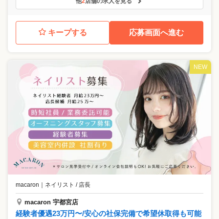
他
2
店舗の求人を見る
キープする
応募画面へ進む
NEW
macaron
｜
ネイリスト / 店長
macaron 宇都宮店
経験者優遇23万円〜/安心の社保完備で希望休取得も可能