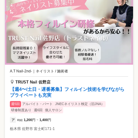
A.T Nail-2nd-
｜
ネイリスト / 施術者
TRUST Nail 佐野店
【週4〜/土日・遅番募集】フィルイン技術を学びながら
プライベートも充実
週5回
アルバイト・パート
JNECネイリスト検定（旧JNA）
研修制度あり
週6回
個人サロン
ア
1,200
円
1,400
円
時給
~
栃木県
佐野市
富士町171-1