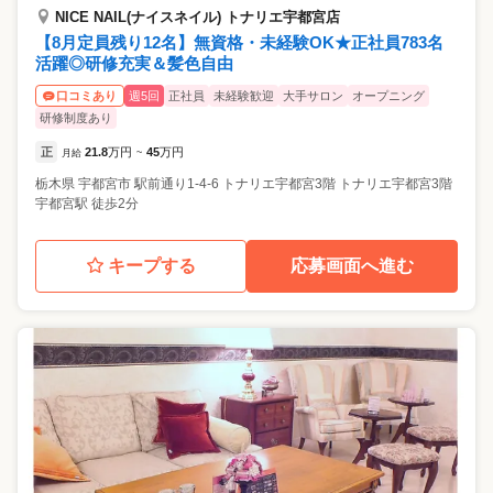
NICE NAIL(ナイスネイル) トナリエ宇都宮店
【8月定員残り12名】無資格・未経験OK★正社員783名
活躍◎研修充実＆髪色自由
週5回
正社員
未経験歓迎
大手サロン
オープニング
口コミあり
研修制度あり
正
21.8
万円
45
万円
月給
~
栃木県
宇都宮市
駅前通り1-4-6 トナリエ宇都宮3階 トナリエ宇都宮3階
宇都宮駅 徒歩2分
キープする
応募画面へ進む