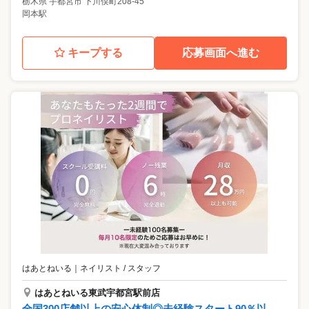
栃木県
宇都宮市
下川俣町208-45
岡本駅
キープする
応募画面へ進む
はあとねいる
｜
ネイリスト / スタッフ
はあとねいる東武宇都宮駅前店
全国300店舗以上の安心体制◎未経験スタート90％以