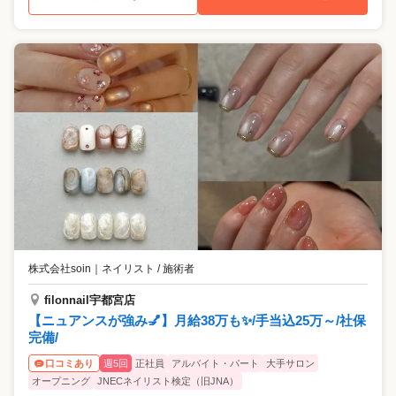
株式会社soin
｜
ネイリスト / 施術者
filonnail宇都宮店
【ニュアンスが強み💅】月給38万も✨/手当込25万～/社保
完備/
週5回
正社員
アルバイト・パート
大手サロン
口コミあり
オープニング
JNECネイリスト検定（旧JNA）