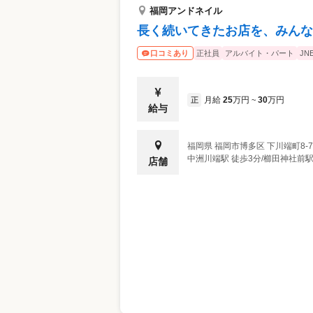
ネイルサロンというより、手元を含めたケ
福岡アンドネイル
「仕事柄ネイルはできないが、せめてキレ
長く続いてきたお店を、みんな
ます。 そういったお悩みを持つお客様に
手元を褒められたの」と嬉しそうに報告し
正社員
アルバイト・パート
JN
口コミあり
すね。百貨店内に展開していることもあっ
産育休やキャリアチェンジなどの制度も豊
て、ライフステージが変わってもこの仕事
月給
25
万円
30
万円
正
~
給与
福岡県
福岡市博多区
下川端町8-
中洲川端駅 徒歩3分/櫛田神社前駅
店舗