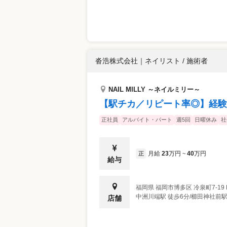
沓浩株式会社
｜
ネイリスト / 施術者
NAIL MILLY ～ネイルミリー～
【駅チカ／リピート率◎】経験
正社員
アルバイト・パート
週5回
日曜休み
社
月給
23
万円
40
万円
正
~
給与
福岡県
福岡市博多区
冷泉町7-19
中洲川端駅 徒歩6分/櫛田神社前駅
店舗