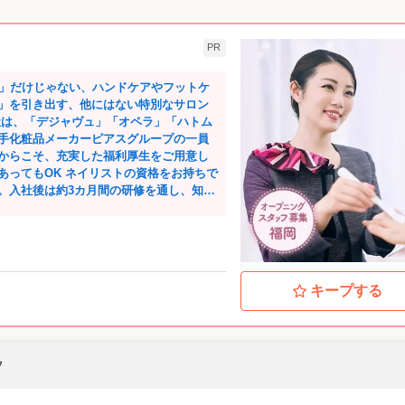
PR
る」だけじゃない、ハンドケアやフットケ
」を引き出す、他にはない特別なサロン
手化粧品メーカーピアスグループの一員
からこそ、充実した福利厚生をご用意し
。入社後は約3カ月間の研修を通し、知識
だからこそ、施術のスキルだけでなく、
ます。 ⭐オン・オフのメリ
残業は１カ月に45分程度。長時間の残業
や施術レクチャーなどもないため、プラ
キープする
体系が選べます。もちろん途中で変更も
入社3年目の先輩が語
キャリアアップがなく、将来に漠然とした
や頑張りに応じて昇給・昇格が当たり前
フ
した！ お客様の層としては、年齢と共に
をしたいと来店される方が多いですね。