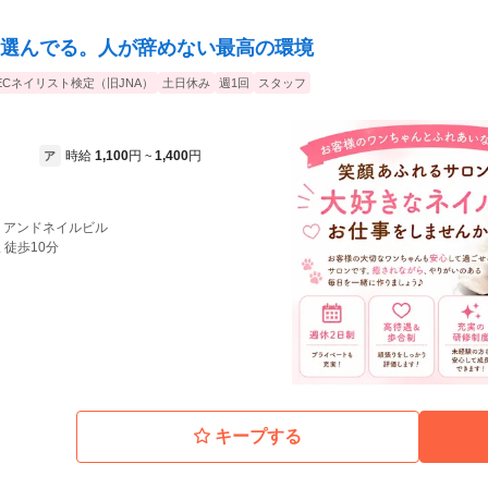
アが目的の方が多く、「爪を育てたい」
イに見せたい」という方もいらっしゃい
選んでる。人が辞めない最高の環境
、「あなたに施術してもらった後、出先で
ていただいた時は、本当に嬉しかったで
ECネイリスト検定（旧JNA）
土日休み
週1回
スタッフ
て、穏やかで優しいお客様が多いです。
富なため、今後結婚や子育てなどを経
を続けたいです！
時給
1,100
円
1,400
円
ア
~
7 アンドネイルビル
 徒歩10分
キープする