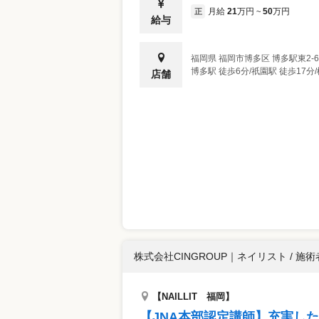
月給
21
万円
50
万円
正
~
給与
福岡県
福岡市博多区
博多駅東2-6
博多駅 徒歩6分/祇園駅 徒歩17分
店舗
株式会社CINGROUP
｜
ネイリスト / 施術
【NAILLIT 福岡】
【JNA本部認定講師】充実し