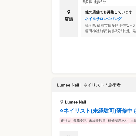
博多駅 徒歩6分
他の店舗でも募集しています
ネイルサロンジパング
店舗
福岡県
福岡市博多区
住吉1－6
Lumee Nail
｜
ネイリスト / 施術者
Lumee Nail
⭐️ネイリスト(未経験可)研修中
正社員
業務委託
未経験歓迎
研修制度あり
土