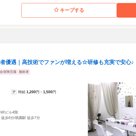
キープする
者優遇｜高技術でファンが増える☆研修も充実で安心♪
会保険完備
施術者
時給
1,200
円
1,500
円
ア
~
 NRビル4階
 徒歩6分/祇園駅 徒歩7分