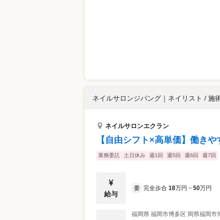
ネイルサロンジパング
｜
ネイリスト / 施
ネイルサロンエクラン
【自由シフト×高単価】働きや
業務委託
土日休み
週1回
週5回
週6回
週7回
完全歩合
18
万円
50
万円
委
~
給与
福岡県
福岡市博多区
岡県福岡市博