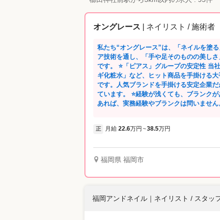
オングレース
| ネイリスト / 施術者
私たち“オングレース”は、「ネイルを塗
ア技術を通し、「手や足そのものの美しさ
です。 ⭐「ピアス」グループの安定性 当社は、「デジャヴュ」「オペラ」「ハトム
ギ化粧水」など、ヒット商品を手掛ける大
です。人気ブランドを手掛ける安定企業だ
ています。 ⭐経験が浅くても、ブランクがあってもOK ネイリストの資格をお持ちで
あれば、実務経験やブランクは問いません
もスキルもしっかり身につけられます。 ⭐洗練された接客スキルが身につく 私たち
のお店は、全て百貨店に展開しています。
月給
22.6
万円
38.5
万円
正
~
高級感を感じられる接客の技術もしっかりレクチャーし
ハリよく活躍！ 施術は完全予約制のため、
が発生することはありません。休日の研修
イベートも大切にしながら働けます。 ⭐1カ月のお休みが選べる 「月8日休み」「月
福岡県 福岡市
9～10日休み」。どちらでも好きな勤務
OK！ライフスタイルに合わせた働き方を実現できます。 ⭐
る、オングレースの魅力 前職では昇給や
不安がありました。オングレースでは実力
福岡アンドネイル
｜
ネイリスト / スタッ
で、私もアシスタントチーフに昇格できま
手の甲のシワ・シミなどが気になり、ケア