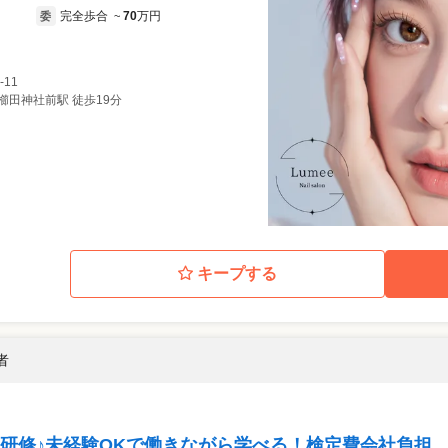
完全歩合
70
万円
委
~
-11
/櫛田神社前駅 徒歩19分
キープする
者
た研修♪未経験OKで働きながら学べる！検定費会社負担