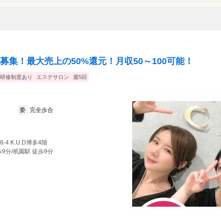
集！最大売上の50%還元！月収50～100可能！
研修制度あり
エステサロン
週5回
完全歩合
委
-4 K.U.D博多4階
9分/祇園駅 徒歩9分