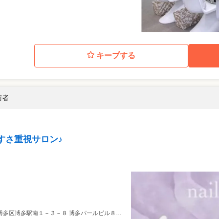
キープする
術者
すさ重視サロン♪
多区博多駅南１－３－８ 博多パールビル８０１