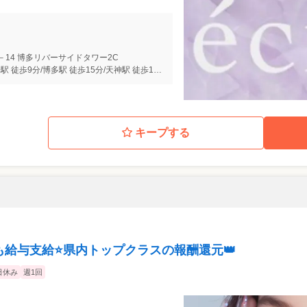
－14 博多リバーサイドタワー2C
櫛田神社前駅 徒歩3分/中洲川端駅 徒歩9分/博多駅 徒歩15分/天神駅 徒歩15分
キープする
も給与支給⭐️県内トップクラスの報酬還元👑
日休み
週1回