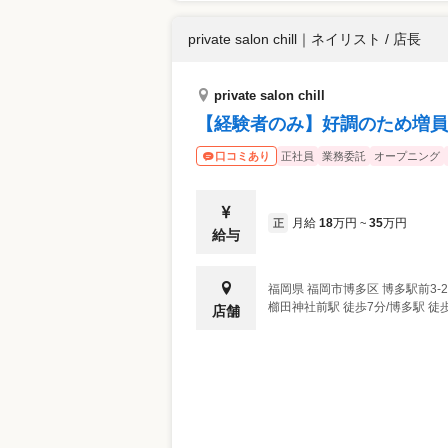
private salon chill
｜
ネイリスト / 店長
private salon chill
【経験者のみ】好調のため増員募
正社員
業務委託
オープニング
口コミあり
月給
18
万円
35
万円
正
~
給与
福岡県
福岡市博多区
博多駅前3-28
櫛田神社前駅 徒歩7分/博多駅 徒歩
店舗