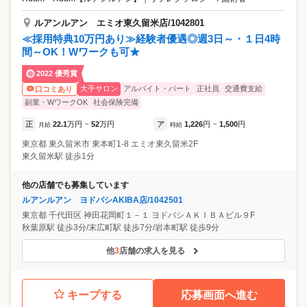
ルアンルアン エミオ東久留米店/1042801
≪採用特典10万円あり≫経験者優遇◎週3日～・１日4時
間～OK！Wワークも可★
2022 優秀賞
大手サロン
アルバイト・パート
正社員
交通費支給
口コミあり
副業・WワークOK
社会保険完備
正
22.1
万円
52
万円
ア
1,226
円
1,500
円
月給
~
時給
~
東京都
東久留米市
東本町1-8 エミオ東久留米2F
東久留米駅 徒歩1分
他の店舗でも募集しています
ルアンルアン ヨドバシAKIBA店/1042501
東京都
千代田区
神田花岡町１－１ ヨドバシＡＫＩＢＡビル９F
秋葉原駅 徒歩3分/末広町駅 徒歩7分/岩本町駅 徒歩9分
他
3
店舗の求人を見る
キープする
応募画面へ進む