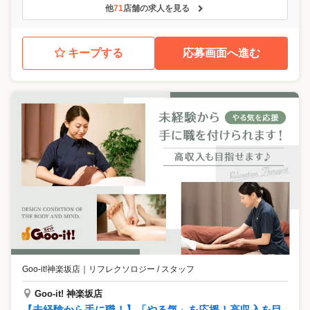
他
71
店舗の求人を見る
キープする
応募画面へ進む
Goo-it!神楽坂店
｜
リフレクソロジー / スタッフ
Goo-it! 神楽坂店
【未経験から手に職！】「やる気」を応援！高収入を目