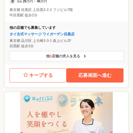
委
25
万円
45
万円
月給
~
東京都
目黒区
上目黒3-2-2 フジビル7階
中目黒駅 徒歩2分
他の店舗でも募集しています
タイ古式マッサージ ワイガーデン目黒店
東京都
品川区
上大崎3-3-1 坂上ビル2F
目黒駅 徒歩3分
他
6
店舗の求人を見る
キープする
応募画面へ進む