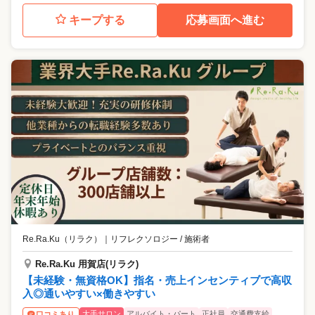
キープする
応募画面へ進む
Re.Ra.Ku（リラク）
｜
リフレクソロジー / 施術者
Re.Ra.Ku 用賀店(リラク)
【未経験・無資格OK】指名・売上インセンティブで高収
入◎通いやすい×働きやすい
大手サロン
アルバイト・パート
正社員
交通費支給
口コミあり