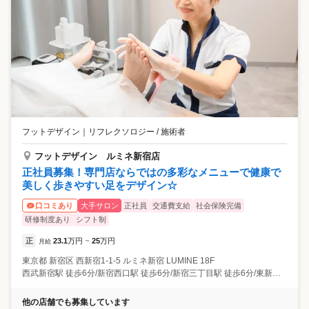
フットデザイン
｜
リフレクソロジー / 施術者
フットデザイン ルミネ新宿店
正社員募集！専門店ならではの多彩なメニューで健康で
美しく歩きやすい足をデザイン☆
大手サロン
正社員
交通費支給
社会保険完備
口コミあり
研修制度あり
シフト制
正
23.1
万円
25
万円
月給
~
東京都
新宿区
西新宿1-1-5 ルミネ新宿 LUMINE 18F
西武新宿駅 徒歩6分/新宿西口駅 徒歩6分/新宿三丁目駅 徒歩6分/東新宿駅 徒歩11分/新線新宿駅 徒歩11分
他の店舗でも募集しています