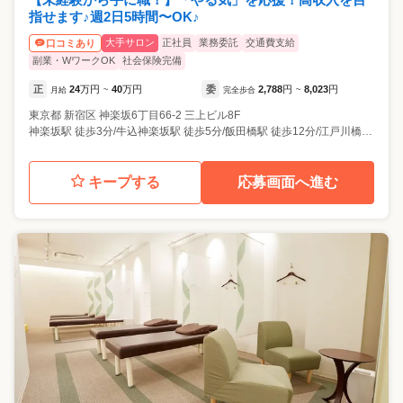
指せます♪週2日5時間〜OK♪
大手サロン
正社員
業務委託
交通費支給
口コミあり
副業・WワークOK
社会保険完備
正
24
万円
40
万円
委
2,788
円
8,023
円
月給
~
完全歩合
~
東京都
新宿区
神楽坂6丁目66-2 三上ビル8F
神楽坂駅 徒歩3分/牛込神楽坂駅 徒歩5分/飯田橋駅 徒歩12分/江戸川橋駅 徒歩13分/早稲田駅 徒歩19分
キープする
応募画面へ進む