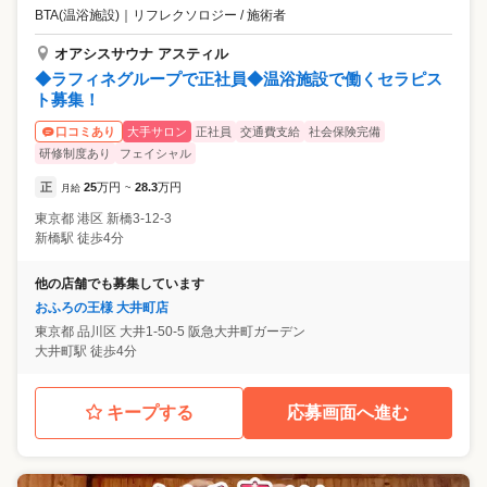
BTA(温浴施設)
｜
リフレクソロジー / 施術者
オアシスサウナ アスティル
◆ラフィネグループで正社員◆温浴施設で働くセラピス
ト募集！
大手サロン
正社員
交通費支給
社会保険完備
口コミあり
研修制度あり
フェイシャル
正
25
万円
28.3
万円
月給
~
東京都
港区
新橋3-12-3
新橋駅 徒歩4分
他の店舗でも募集しています
おふろの王様 大井町店
東京都
品川区
大井1-50-5 阪急大井町ガーデン
大井町駅 徒歩4分
キープする
応募画面へ進む