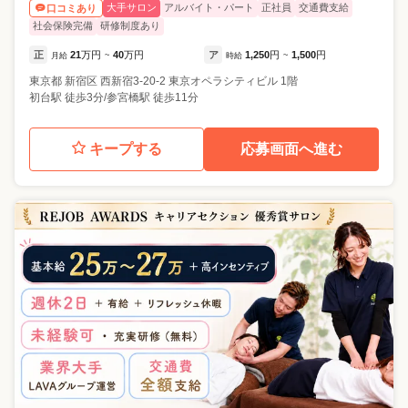
大手サロン
アルバイト・パート
正社員
交通費支給
口コミあり
社会保険完備
研修制度あり
正
21
万円
40
万円
ア
1,250
円
1,500
円
月給
~
時給
~
東京都
新宿区
西新宿3-20-2 東京オペラシティビル 1階
初台駅 徒歩3分/参宮橋駅 徒歩11分
キープする
応募画面へ進む