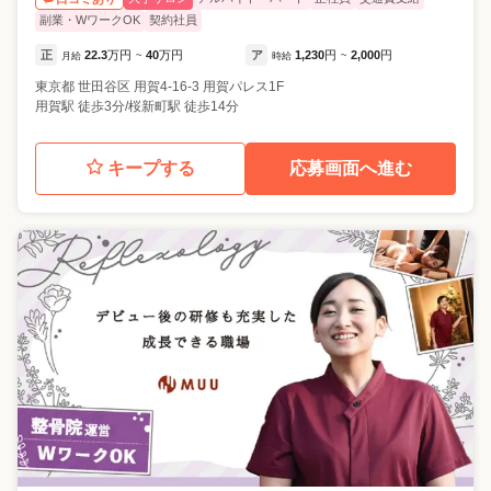
副業・WワークOK
契約社員
正
22.3
万円
40
万円
ア
1,230
円
2,000
円
月給
~
時給
~
東京都
世田谷区
用賀4-16-3 用賀パレス1F
用賀駅 徒歩3分/桜新町駅 徒歩14分
キープする
応募画面へ進む