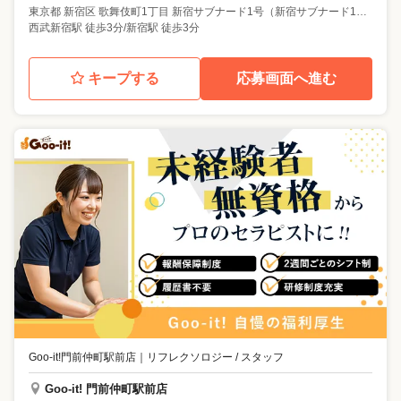
東京都
新宿区
歌舞伎町1丁目 新宿サブナード1号（新宿サブナード1丁目）
西武新宿駅 徒歩3分/新宿駅 徒歩3分
キープする
応募画面へ進む
Goo-it!門前仲町駅前店
｜
リフレクソロジー / スタッフ
Goo-it! 門前仲町駅前店