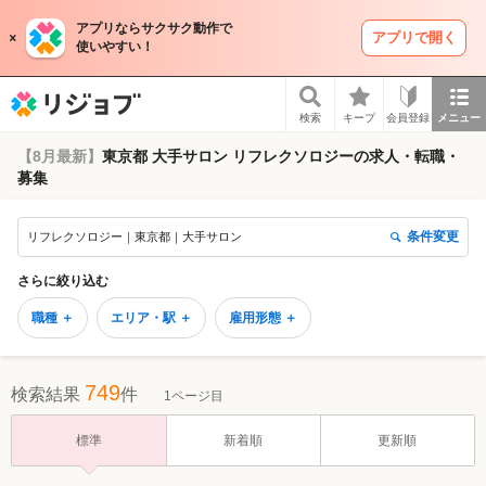
アプリならサクサク動作で
アプリで開く
使いやすい！
リジョブ
検索
キープ
会員登録
メニュー
【8月最新】
東京都 大手サロン リフレクソロジーの求人・転職・
募集
条件変更
リフレクソロジー｜東京都｜大手サロン
さらに絞り込む
職種 ＋
エリア・駅 ＋
雇用形態 ＋
749
検索結果
件
1ページ目
標準
新着順
更新順