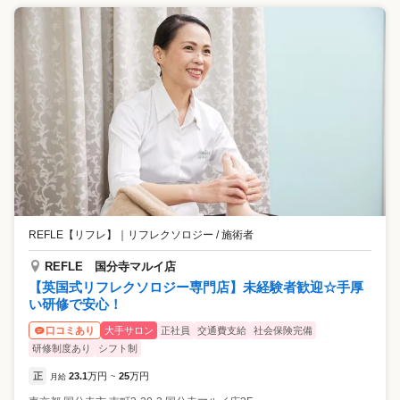
REFLE【リフレ】
｜
リフレクソロジー / 施術者
REFLE 国分寺マルイ店
【英国式リフレクソロジー専門店】未経験者歓迎☆手厚
い研修で安心！
大手サロン
正社員
交通費支給
社会保険完備
口コミあり
研修制度あり
シフト制
正
23.1
万円
25
万円
月給
~