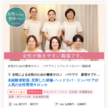
女性のための整体サロン パウワウ
｜
リフレクソロジー / 施術者
女性による女性のための整体サロン パウワウ 新宿サブナード店
未経験者歓迎♪充実した研修♪ヘッドスパ・リンパケアが
人気の女性専用サロン☆
大手サロン
アルバイト・パート
正社員
交通費支給
口コミあり
副業・WワークOK
社会保険完備
正
22
万円
30
万円
ア
1,226
円
1,500
円
月給
~
時給
~