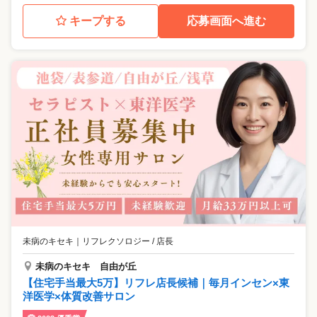
キープする
応募画面へ進む
未病のキセキ
｜
リフレクソロジー / 店長
未病のキセキ 自由が丘
【住宅手当最大5万】リフレ店長候補｜毎月インセン×東
洋医学×体質改善サロン