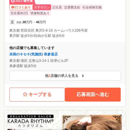
2023 優秀賞
大手サロン
正社員
交通費支給
社会保険完備
口コミあり
完全週休2日
研修制度あり
正
28
万円
45
万円
月給
~
東京都
世田谷区
奥沢5-9-16 カームハウス206号室
奥沢駅 徒歩5分/自由が丘駅 徒歩6分
他の店舗でも募集しています
未病のキセキ(気施技) 表参道店
東京都
港区
北青山3-14-1 祢津ビル2F
表参道駅 徒歩5分
他
3
店舗の求人を見る
キープする
応募画面へ進む