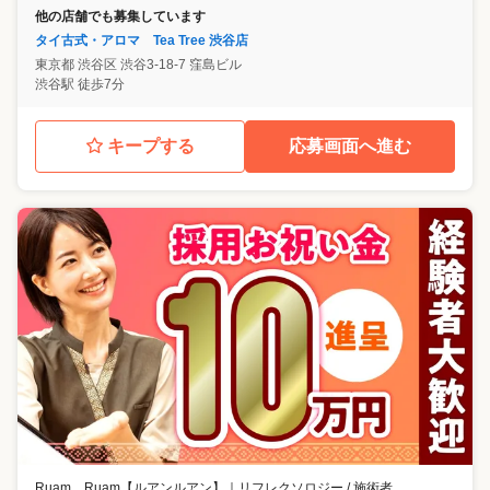
他の店舗でも募集しています
タイ古式・アロマ Tea Tree 渋谷店
東京都
渋谷区
渋谷3-18-7 窪島ビル
渋谷駅 徒歩7分
キープする
応募画面へ進む
Ruam Ruam【ルアンルアン】
｜
リフレクソロジー / 施術者