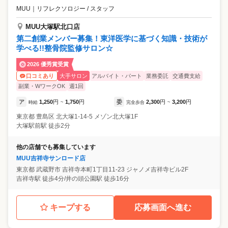
MUU
｜
リフレクソロジー / スタッフ
MUU大塚駅北口店
第二創業メンバー募集！東洋医学に基づく知識・技術が
学べる!!整骨院監修サロン☆
2026 優秀賞受賞
大手サロン
アルバイト・パート
業務委託
交通費支給
口コミあり
副業・WワークOK
週1回
ア
1,250
円
1,750
円
委
2,300
円
3,200
円
時給
~
完全歩合
~
東京都
豊島区
北大塚1-14-5 メゾン北大塚1F
大塚駅前駅 徒歩2分
他の店舗でも募集しています
MUU吉祥寺サンロード店
東京都
武蔵野市
吉祥寺本町1丁目11-23 ジャノメ吉祥寺ビル2F
吉祥寺駅 徒歩4分/井の頭公園駅 徒歩16分
キープする
応募画面へ進む