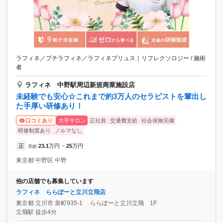
ラフィネ／プチラフィネ／ラフィネプリュス
｜
リフレクソロジー / 施術
者
ラフィネ 中野駅周辺新規商業施設店
未経験でも安心☆これまで約3万人のセラピストを輩出し
た手厚い研修あり！
大手サロン
正社員
交通費支給
社会保険完備
口コミあり
研修制度あり
ノルマなし
正
23.1
万円
25
万円
月給
~
東京都
中野区
中野
他の店舗でも募集しています
ラフィネ ららぽーと立川立飛店
東京都
立川市
泉町935-1 ららぽーと立川立飛 1F
立飛駅 徒歩4分