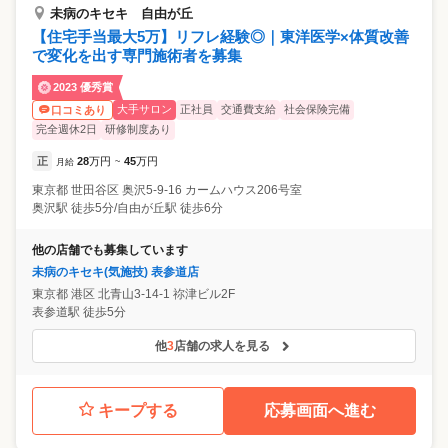
未病のキセキ 自由が丘
【住宅手当最大5万】リフレ経験◎｜東洋医学×体質改善
で変化を出す専門施術者を募集
2023 優秀賞
大手サロン
正社員
交通費支給
社会保険完備
口コミあり
完全週休2日
研修制度あり
正
28
万円
45
万円
月給
~
東京都
世田谷区
奥沢5-9-16 カームハウス206号室
奥沢駅 徒歩5分/自由が丘駅 徒歩6分
他の店舗でも募集しています
未病のキセキ(気施技) 表参道店
東京都
港区
北青山3-14-1 祢津ビル2F
表参道駅 徒歩5分
他
3
店舗の求人を見る
キープする
応募画面へ進む