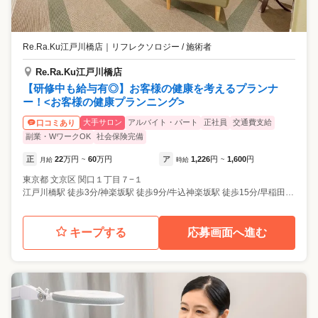
Re.Ra.Ku江戸川橋店
｜
リフレクソロジー / 施術者
Re.Ra.Ku江戸川橋店
【研修中も給与有◎】お客様の健康を考えるプランナ
ー！<お客様の健康プランニング>
大手サロン
アルバイト・パート
正社員
交通費支給
口コミあり
副業・WワークOK
社会保険完備
正
22
万円
60
万円
ア
1,226
円
1,600
円
月給
~
時給
~
東京都
文京区
関口１丁目７−１
江戸川橋駅 徒歩3分/神楽坂駅 徒歩9分/牛込神楽坂駅 徒歩15分/早稲田駅 徒歩15分/護国寺駅 徒歩16分
キープする
応募画面へ進む