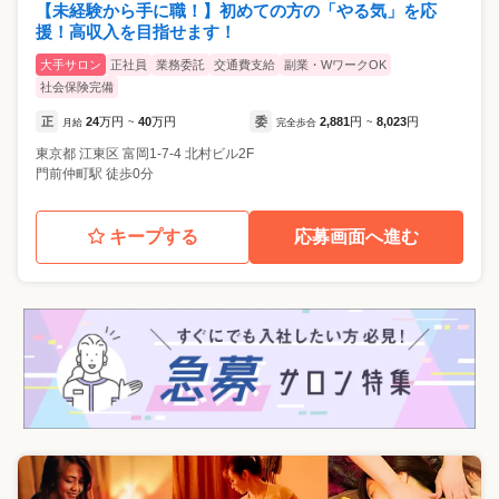
【未経験から手に職！】初めての方の「やる気」を応
援！高収入を目指せます！
大手サロン
正社員
業務委託
交通費支給
副業・WワークOK
社会保険完備
正
24
万円
40
万円
委
2,881
円
8,023
円
月給
~
完全歩合
~
東京都
江東区
富岡1-7-4 北村ビル2F
門前仲町駅 徒歩0分
キープする
応募画面へ進む