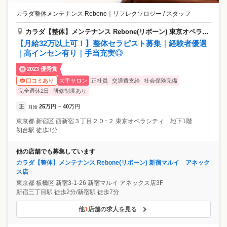
カラダ整体メンテナンス Rebone
｜
リフレクソロジー / スタッフ
カラダ【整体】メンテナンス Rebone(リボーン) 東京オペラシティ初台店
【月給32万以上可！】整体セラピスト募集｜経験者優遇
｜高インセン有り｜手当充実◎
2023 優秀賞
大手サロン
正社員
交通費支給
社会保険完備
口コミあり
完全週休2日
研修制度あり
正
25
万円
40
万円
月給
~
東京都
新宿区
西新宿３丁目２０−２ 東京オペラシティ 地下1階
初台駅 徒歩3分
他の店舗でも募集しています
カラダ【整体】メンテナンス Rebone(リボーン) 新宿マルイ アネック
ス店
東京都
板橋区
新宿3-1-26 新宿マルイ アネックス店3F
新宿三丁目駅 徒歩2分/新宿駅 徒歩7分
他
1
店舗の求人を見る