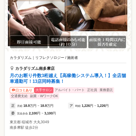
カラダリズム
｜
リフレクソロジー / 施術者
カラダリズム南多摩店
月のお断り件数3桁越え【高稼働システム導入！】全店舗
車通勤可！13店同時募集！
大手サロン
アルバイト・パート
正社員
業務委託
口コミあり
交通費支給
副業・WワークOK
正
18.9
万円
18.9
万円
ア
1,226
円
1,226
円
月給
~
時給
~
委
2,100
円
3,100
円
完全歩合
~
東京都
稲城市
大丸3049
南多摩駅 徒歩2分