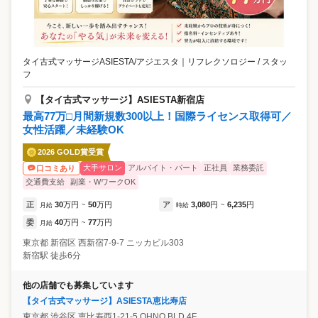
タイ古式マッサージASIESTA/アジエスタ
｜
リフレクソロジー / スタッ
フ
【タイ古式マッサージ】ASIESTA新宿店
最高77万□月間新規数300以上！国際ライセンス取得可／
女性活躍／未経験OK
2026 GOLD賞受賞
大手サロン
アルバイト・パート
正社員
業務委託
口コミあり
交通費支給
副業・WワークOK
正
30
万円
50
万円
ア
3,080
円
6,235
円
月給
~
時給
~
委
40
万円
77
万円
月給
~
東京都
新宿区
西新宿7-9-7 ニッカビル303
新宿駅 徒歩6分
他の店舗でも募集しています
【タイ古式マッサージ】ASIESTA恵比寿店
東京都
渋谷区
恵比寿西1-21-5 OHNO BLD.4F