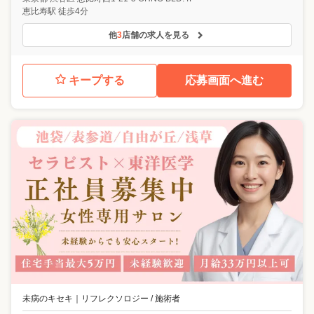
恵比寿駅 徒歩4分
他
3
店舗の求人を見る
キープする
応募画面へ進む
未病のキセキ
｜
リフレクソロジー / 施術者