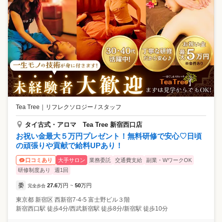
Tea Tree
｜
リフレクソロジー / スタッフ
タイ古式・アロマ Tea Tree 新宿西口店
お祝い金最大５万円プレゼント！無料研修で安心♡日頃
の頑張りや貢献で給料UPあり！
大手サロン
業務委託
交通費支給
副業・WワークOK
口コミあり
研修制度あり
週1回
委
27.6
万円
50
万円
完全歩合
~
東京都
新宿区
西新宿7-4-5 富士野ビル３階
新宿西口駅 徒歩4分/西武新宿駅 徒歩8分/新宿駅 徒歩10分