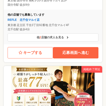
東京都
国分寺市
南町3-20-3 国分寺マルイ店2F
国分寺駅 徒歩9分
他の店舗でも募集しています
REFLE 北千住マルイ店
東京都
足立区
千住3丁目92番地 北千住マルイ4F
北千住駅 徒歩4分
他
2
店舗の求人を見る
キープする
応募画面へ進む
掲載終了間近