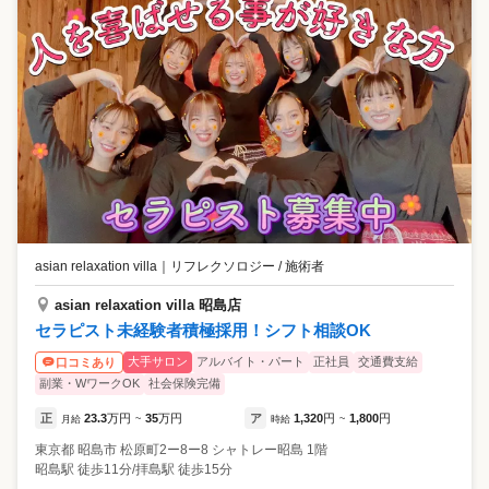
asian relaxation villa
｜
リフレクソロジー / 施術者
asian relaxation villa 昭島店
セラピスト未経験者積極採用！シフト相談OK
大手サロン
アルバイト・パート
正社員
交通費支給
口コミあり
副業・WワークOK
社会保険完備
正
23.3
万円
35
万円
ア
1,320
円
1,800
円
月給
~
時給
~
東京都
昭島市
松原町2ー8ー8 シャトレー昭島 1階
昭島駅 徒歩11分/拝島駅 徒歩15分